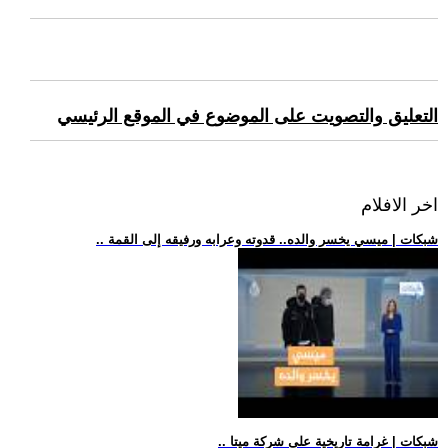
التعليق والتصويت على الموضوع في الموقع الرئيسي
اخر الافلام
.. شبكات | ميسي يخسر والده.. قدوته وعرابه ورفيقه إلى القمة
.. شبكات | غرامة تاريخية على شركة ميتا