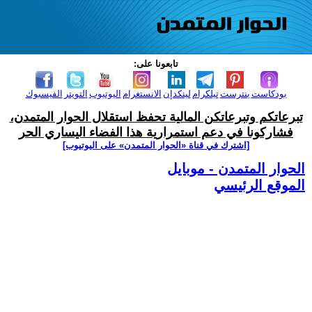
تابعونا على:
بودكاست
بنترست
تيلكرام
لينكدإن
الانستغرام
اليوتيوب
التويتر
الفيسبوك
تبرعاتكم وتبرعاتكن المالية تحفظ استقلال الحوار المتمدن،
فشاركونا في دعم استمرارية هذا الفضاء اليساري الحر
[اشترك في قناة ‫«الحوار المتمدن» على اليوتيوب]
الحوار المتمدن - موبايل
الموقع الرئيسي