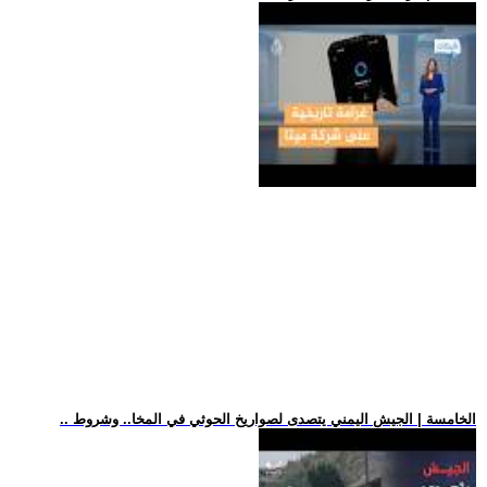
.. الخامسة | الجيش اليمني يتصدى لصواريخ الحوثي في المخا.. وشروط