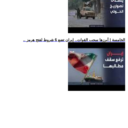
.. الخامسة | أبرزها سحب القوات.. إيران تضع 6 شروط لفتح هرمز