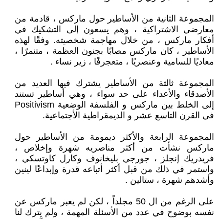
المجموعة الثانية من الأساطير حول ماركس ، قادمة من
معارضي الاشتراكية ، وهم يسعون إلى التشكيك في
أفكار ماركس ، من خلال مهاجمة شخصيته. وفقًا لهذه
الأساطير ، كان ماركس مصابًا بجنون العظمة ، متنمرًا ،
معاديًا للسامية وعنصريًا ، متعجرفًا ، زير نساء .
المجموعة ثالثة من الأساطير يشترك فيها العديد من
الأصدقاء والأعداء على حد سواء ، وهي أساطير تستند
إلى الخلط بين ماركس و الفلسفة الوضعية Positivism
في القرن التاسع عشر و الديمقراطية الأجتماعية.
المجموعة الرابعة والأكثر ديمومة من الأساطير حول
ماركس نشأت من أكثر مناصريه شهرة وإخلاص ،
فريدريك إنجلز ، جورجي بليخانوف وكارل كاوتسكي ،
واستمر في ذلك من قبل أكثر أتباعه قدرة وإبداعًا لينين
وأشدهم شهرة ، ستالين .
على الرغم من ال 50 مجلداً ، لكن لم يعبر ماركس عن
نفسه بوضوح في عدد من الأسئلة المهمة ، ولم يترك لنا