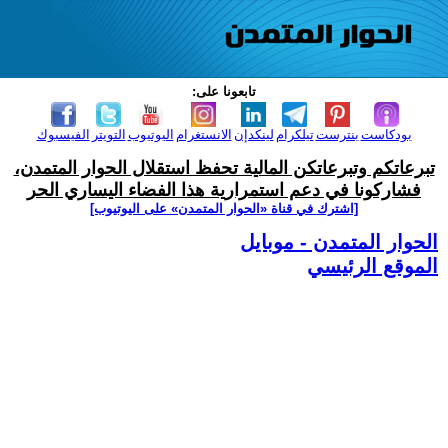
تابعونا على:
بودكاست
بنترست
تيلكرام
لينكدإن
الانستغرام
اليوتيوب
التويتر
الفيسبوك
تبرعاتكم وتبرعاتكن المالية تحفظ استقلال الحوار المتمدن،
فشاركونا في دعم استمرارية هذا الفضاء اليساري الحر
[اشترك في قناة ‫«الحوار المتمدن» على اليوتيوب]
الحوار المتمدن - موبايل
الموقع الرئيسي