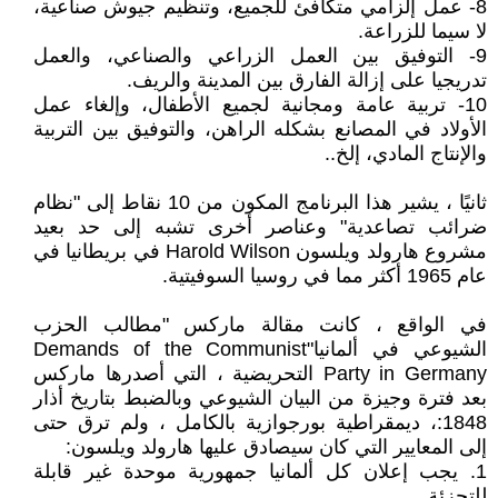
8- عمل إلزامي متكافئ للجميع، وتنظيم جيوش صناعية،
لا سيما للزراعة.
9- التوفيق بين العمل الزراعي والصناعي، والعمل
تدريجيا على إزالة الفارق بين المدينة والريف.
10- تربية عامة ومجانية لجميع الأطفال، وإلغاء عمل
الأولاد في المصانع بشكله الراهن، والتوفيق بين التربية
والإنتاج المادي، إلخ..
ثانيًا ، يشير هذا البرنامج المكون من 10 نقاط إلى "نظام
ضرائب تصاعدية" وعناصر أخرى تشبه إلى حد بعيد
مشروع هارولد ويلسون Harold Wilson في بريطانيا في
عام 1965 أكثر مما في روسيا السوفيتية.
في الواقع ، كانت مقالة ماركس "مطالب الحزب
الشيوعي في ألمانيا"Demands of the Communist
Party in Germany التحريضية ، التي أصدرها ماركس
بعد فترة وجيزة من البيان الشيوعي وبالضبط بتاريخ أذار
1848:، ديمقراطية بورجوازية بالكامل ، ولم ترق حتى
إلى المعايير التي كان سيصادق عليها هارولد ويلسون:
1. يجب إعلان كل ألمانيا جمهورية موحدة غير قابلة
للتجزئة.