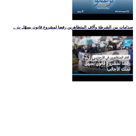
.. صدامات بين الشرطة وآلاف المتظاهرين رفضا لمشروع قانون يسهّل ت