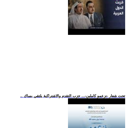
.. تحت شعار -نزعمو كاملين-... حزب التقدم والاشتراكية يلتقي بساك