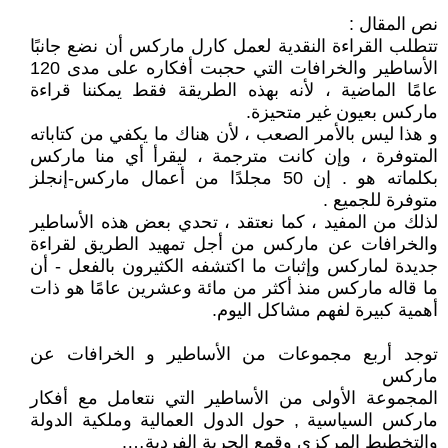
نص المقال :
تتطلب القراءة النقدية لعمل كارل ماركس أن نضع جانبًا
الأساطير والخرافات التي حجبت أفكاره على مدى 120
عامًا الماضية ، لأنه بهذه الطريقة فقط يمكننا قراءة
ماركس بعيون غير متحيزة.
و هذا ليس بالأمر الصعب ، لأن هناك ما يكفي من كتاباته
المتوفرة ، وإن كانت مترجمة ، ليقرأ أي منا ماركس
بكلماته هو . إن 50 مجلدًا من أعمال ماركس-إنجلز
متوفرة للجميع .
لذلك من المفيد ، كما نعتقد ، تحدي بعض هذه الأساطير
والخرافات عن ماركس من أجل تمهيد الطريق لقراءة
جديدة لماركس وإثبات ما اكتشفه الكثيرون بالفعل - أن
ما قاله ماركس منذ أكثر من مائة وعشرين عامًا هو ذات
أهمية كبيرة لفهم مشاكل اليوم.
توجد أربع مجموعات من الأساطير و الخرافات عن
ماركس
المجموعة الأولى من الأساطير التي نتعامل مع أفكار
ماركس السياسية , حول الدول العمالية وملكية الدولة
والتخطيط المركزي وقمع الحرية الفردية….