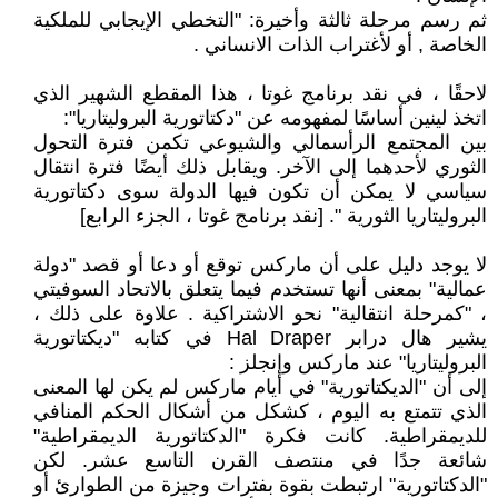
ثم رسم مرحلة ثالثة وأخيرة: "التخطي الإيجابي للملكية
الخاصة , أو لأغتراب الذات الانساني .
لاحقًا ، في نقد برنامج غوتا ، هذا المقطع الشهير الذي
اتخذ لينين أساسًا لمفهومه عن "دكتاتورية البروليتاريا":
بين المجتمع الرأسمالي والشيوعي تكمن فترة التحول
الثوري لأحدهما إلى الآخر. ويقابل ذلك أيضًا فترة انتقال
سياسي لا يمكن أن تكون فيها الدولة سوى دكتاتورية
البروليتاريا الثورية ". [نقد برنامج غوتا ، الجزء الرابع]
لا يوجد دليل على أن ماركس توقع أو دعا أو قصد "دولة
عمالية" بمعنى أنها تستخدم فيما يتعلق بالاتحاد السوفيتي
، "كمرحلة انتقالية" نحو الاشتراكية . علاوة على ذلك ،
يشير هال درابر Hal Draper في كتابه "ديكتاتورية
البروليتاريا" عند ماركس وإنجلز :
إلى أن "الديكتاتورية" في أيام ماركس لم يكن لها المعنى
الذي تتمتع به اليوم ، كشكل من أشكال الحكم المنافي
للديمقراطية. كانت فكرة "الدكتاتورية الديمقراطية"
شائعة جدًا في منتصف القرن التاسع عشر. لكن
"الدكتاتورية" ارتبطت بقوة بفترات وجيزة من الطوارئ أو