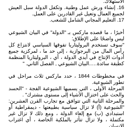
الاستهلاك.
16. إنشاء ورش عمل وطنية. وتكفل الدولة سبل العيش
لجميع العمال وتعيل غير القادرين على العمل.
17. التعليم المجاني الشامل للشعب.
أخيرًا ، ما قصده ماركس بـ "الدولة" في البيان الشيوعي
ليس واضحًا على الإطلاق:
"سوف تستخدم البروليتاريا تفوقها السياسي لانتزاع كل
رأس المال من البرجوازية ، إلى حد ما ، لمركزية جميع
أدوات الإنتاج في أيدي الدولة ، أي ، البروليتاريا المنظمة
كطبقة سائدة…..البيان الشيوعي , الفصل الثاني. "
في مخطوطات 1844 ، حدد ماركس ثلاث مراحل في
تطور الشيوعية.
المرحلة الأولى ، التي يسميها الشيوعية الفجة - "الحسد
والحث على اختزال الأشياء إلى مستوى مشترك" .
والمرحلة الثانية التي تتوافق مع تجارب القرن العشرين:
"الشيوعية (أ) لا تزال سياسية بطبيعتها - ديمقراطية أو
استبدادي (ب) مع إلغاء الدولة ، ومع ذلك لا تزال غير
مكتملة ، ولا تزال تتأثر بالملكية الخاصة ، أي اغتراب
الإنسان .