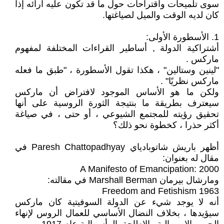
سوى تلميحات واقتراحات حول ما قد تكون عليه آرائه إذا
كان لديه الوقت والميل لصياغتها.
1. الأسطورة الأولى:
أشتراكية الدولة , أساطير القراءات المختلفة لمفهوم
ماركس .
"لينين وستالين" ، هكذا تقول الأسطورة ، "طبق ما فعله
ماركس نظريًا" .
ولكن ما هو الأساس الموجود لافتراض أن ماركس
سيعترف بطريقة ما بنتيجة الثورة الروسية على أنها
تحقيق رؤيته للمجتمع الشيوعي ، أو حتى ، في صياغة
أكثر حذرا ، كخطوة نحو ذلك؟
أظهر باريش شاتوبادياي Paresh Chattopadhyay في
مقال له بعنوان:
A Manifesto of Emancipation: 2000
ومارشال بيرمان Marshall Berman في مقالته:
Freedom and Fetishism 1963
أنه لا يوجد شيء عن الدولة السوفيتية كان ماركس
سيؤيدها ، بخلاف النضال الأساسي للعمال الروس لإنهاء