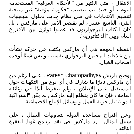
الانتقال ، مثل الكثير من "الأحكام العرفية" المستخدمة
اليوم ، أو حيث يتم تنصيب "حكومة مؤقتة" غير منتخبة
لتنظيم الانتخابات في ظل نظام جديد. بحلول سبعينيات
القرن التاسع عشر ، لم يقتصر الأمر على ماركس ، بل
كان الكتاب البرجوازيون قد عملوا توازن بين الاقتراع
العام وبين "الدكتاتورية".
النقطة المهمة هي أن ماركس يكتب عن حركة نشأت
من علاقات المجتمع البرجوازي نفسه ، وليس شيئًا أوجده
أصحاب الخيال.
يوضح باريش Paresh Chattopadhyay ، على الرغم من
أن ماركس نادرًا ما شارك في أي نوع من التكهنات حول
المستقبل على الإطلاق ، ولم ينخرط أبدًا في وثائقه
العامة ، فإن ما كان يتطلع إليه ماركس لم يكن "اشتراكية
الدولة" بل حرية العمل و وسائل الإنتاج الاجتماعية .
وعن اقتراح مساعدة الدولة لتعاونيات العمال ، على
سبيل المثال ، رد ماركس في نقد برنامج غوتا, الفقرة
الثالثة :