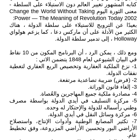
كتابه المشهور تغيير العالم دون الاستيلاء على السلطة -
معنى الثورة اليوم Change the World Without Taking
Power — The Meaning of Revolution Today 2002:
بعيدًا عن الترويج للاستيلاء على سلطة الدولة ، هناك
الكثير من الأدلة على أن ماركس دعا ، كما يزعم هولواي
Holloway ، إلى تدمير سلطة الدولة.
ومع ذلك ، يمكن الرد ، أن البرنامج المكون من 10 نقاط
في البيان الشيوعي لعام 1848 يتضمن الاتي :
1- نزع الملكية العقارية وتخصيص الريع العقاري لتغطية
نفقات الدولة.
2- (فرض) ضريبة تصاعدية مرتفعة.
3- إلغاء قانون الوراثة.
4- مصادرة ملكية جميع المهاجرين والعُصاة.
5- مركزة التسليف في أيدي الدولة بواسطة مصرف
وطني رأسماله للدولة والإحتكار له وحده.
6- مركزة وسائل النقل في أيدي الدولة.
7- تكثير المصانع الوطنية وأدوات الإنتاج، واستصلاح
الأراضي البور وتحسين الأراضي المزروعة، وفق تخطيط
عام.