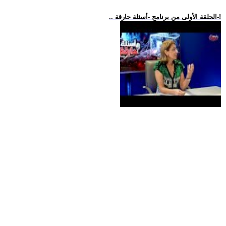
.. الحلقة الأولى من برنامج -أسئلة حارقة-!