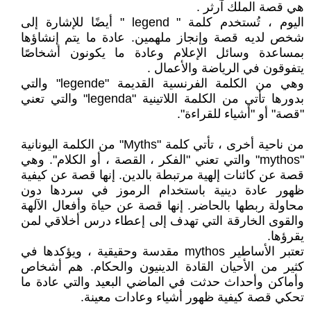
هي قصة الملك آرثر .
اليوم ، تُستخدم كلمة " legend " أيضًا للإشارة إلى
شخص لديه قصة وإنجاز ملهمين. عادة ما يتم إنشاؤها
بمساعدة وسائل الإعلام وعادة ما يكونون أشخاصًا
يتفوقون في الرياضة والأعمال .
وهي من الكلمة الفرنسية القديمة "legende" والتي
بدورها تأتي من الكلمة اللاتينية "legenda" والتي تعني
"قصة" أو "أشياء للقراءة".
من ناحية أخرى ، تأتي كلمة "Myths" من الكلمة اليونانية
"mythos" والتي تعني "الفكر ، القصة ، أو الكلام". وهي
قصة عن كائنات إلهية مرتبطة بالدين. إنها قصة عن كيفية
ظهور عادة دينية باستخدام الرموز في سردها دون
محاولة ربطها بالحاضر. إنها قصة عن حياة وأفعال الآلهة
والقوى الخارقة التي تهدف إلى إعطاء درس أخلاقي لمن
يقرؤها.
تعتبر الأساطير mythos مقدسة وحقيقية ، ويؤكدها في
كثير من الأحيان القادة الدينيون والحكام. هم أشخاص
وأماكن وأحداث حدثت في الماضي البعيد والتي عادة ما
تحكي قصة كيفية ظهور أشياء وعادات معينة.