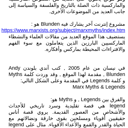
والماركسية ذات الصلة بالتاريخ والفلسفة والسياسة إلى
جانب العديد من الموضوعات الأخرى.
مشروع إنترنت آخر يشارك فيه Blunden هو :
https://www.marxists.org/subject/marxmyths/index.htm
يستضيف هذا الموقع العديد من مقالات العلماء والنشطاء
الماركسيين البارزين الذين يتعاملون مع سوء الفهم
والافتراءات المحيطة بماركس وأفكاره.
في نيسان من عام 2005 , كتب آندي بلوندن Andy
Blunden , مقدمة لهذا الموقع , وقد وردت كلمة Myths
و كلمة Legends في المقدمة وعلى الشكل التالي:
Marx Myths & Legends
والفرق بين Legends , و Myths هو:
legend هي قصة تقليدية وسرد تاريخي للأحداث
والأشخاص من العصور القديمة. يروي قصة أناس
حقيقيين أقوياء ومسلحين بقوى خارقة ونضالاتهم مع
الحياة والقدر والقمع والأعداء الأقوياء. مثال على legend