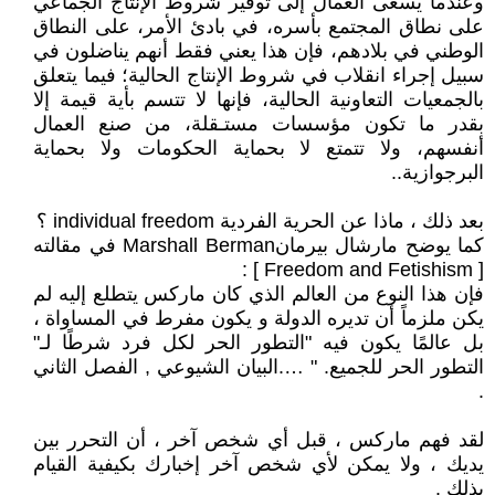
وعندما يسعى العمال إلى توفير شروط الإنتاج الجماعي
على نطاق المجتمع بأسره، في بادئ الأمر، على النطاق
الوطني في بلادهم، فإن هذا يعني فقط أنهم يناضلون في
سبيل إجراء انقلاب في شروط الإنتاج الحالية؛ فيما يتعلق
بالجمعيات التعاونية الحالية، فإنها لا تتسم بأية قيمة إلا
بقدر ما تكون مؤسسات مستـقلة، من صنع العمال
أنفسهم، ولا تتمتع لا بحماية الحكومات ولا بحماية
البرجوازية..
بعد ذلك ، ماذا عن الحرية الفردية individual freedom ؟
كما يوضح مارشال بيرمانMarshall Berman في مقالته
[ Freedom and Fetishism ] :
فإن هذا النوع من العالم الذي كان ماركس يتطلع إليه لم
يكن ملزماً أن تديره الدولة و يكون مفرط في المساواة ،
بل عالمًا يكون فيه "التطور الحر لكل فرد شرطًا لـ"
التطور الحر للجميع. " ….البيان الشيوعي , الفصل الثاني
.
لقد فهم ماركس ، قبل أي شخص آخر ، أن التحرر بين
يديك ، ولا يمكن لأي شخص آخر إخبارك بكيفية القيام
بذلك .