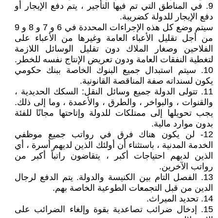
9. في المناطق التي تم فيها التأجير ، يتم دفع الإيجار أو
دفع الإيجار للدولة كضريبة.
سيتم وضع كل هذه الإجراءات المحددة في 6 و 7 و 8 و 9
من أجل تقليل الأعباء العامة وغيرها من الأعباء على
الفلاحين وصغار الملاك دون تقليل الوسائل اللازمة
لتغطية النفقات العامة ودون تعريض الإنتاج نفسه للخطر.
10. سيتم استبدال جميع البنوك الخاصة ببنك حكومي
يكون لسنداته صفة المناقصة القانونية.
11. تتولى الدولة جميع وسائل النقل: السكك الحديدية ،
والقنوات ، والبواخر ، والطرق ، والأعمدة ، وما إلى ذلك.
يجب تحويلها إلى ممتلكات للدولة وإتاحتها مجانًا للفئة
بدون موارد مالية.
12- لن يكون هناك فرق في رواتب جميع موظفي
الخدمة المدنية ، باستثناء أن أولئك الذين لديهم أسرة ، أي
الذين لديهم احتياجات أكبر ، يتقاضون راتباً أكبر من
رواتب الآخرين.
13. الفصل التام بين الكنيسة والدولة. يتم الدفع لرجال
الدين من قبل التجمعات الطوعية الخاصة بهم.
14. تحديد الميراث.
15. إدخال ضرائب تصاعدية بقوة وإلغاء الضرائب على