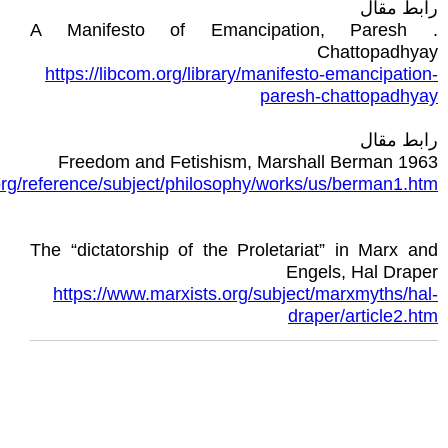
رابط مقال
. A Manifesto of Emancipation, Paresh
Chattopadhyay
https://libcom.org/library/manifesto-emancipation-
paresh-chattopadhyay
رابط مقال
Freedom and Fetishism, Marshall Berman 1963
org/reference/subject/philosophy/works/us/berman1.htm
The “dictatorship of the Proletariat” in Marx and
Engels, Hal Draper
https://www.marxists.org/subject/marxmyths/hal-
draper/article2.htm