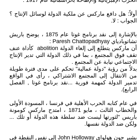
الحرب الإمبريالية والإطاحة بالرأسمالية عام 1917 .
أولاً: هل دافع ماركس عن ملكية الدولة لوسائل الإنتاج ؟
الجواب : لا.
بالإشارة إلى نقد برنامج غوتا عام 1875 ، يوضح باريش
تشاتوبادياي Paresh Chattopadhyay :
أن ماركس يتطلع إلى إلغاء الدولة abolition كأداة عنف
تقف فوق المجتمع ، بما في ذلك الدولة التي تدير الإنتاج
الاجتماعي نيابة عن المجتمع .
بدلاً من رؤية "دولة عمالية" تحكم على مدى فترة طويلة
من الانتقال إلى المجتمع الاشتراكي ، رأى في الواقع
تدمير الدولة كمهمة فورية ...نقد برنامج غوتا , الفصل
الرابع).
في عام كتابه الحرب الأهلية في فرنسا ، المسودة الأولى
والخطاب الثالث ، مايو 1871 ، امتدح ماركس كومونة
باريس "لثورتها ليست ضد سلطة هذه الدولة أو تلك ...
ولكن ضد الدولة نفسها.
يشير جون هولواي John Holloway إلى نفس النقطة في