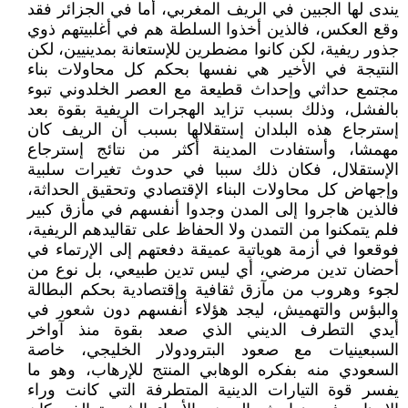
يندى لها الجبين في الريف المغربي، أما في الجزائر فقد
وقع العكس، فالذين أخذوا السلطة هم في أغلبيتهم ذوي
جذور ريفية، لكن كانوا مضطرين للإستعانة بمدينيين، لكن
النتيجة في الأخير هي نفسها بحكم كل محاولات بناء
مجتمع حداثي وإحداث قطيعة مع العصر الخلدوني تبوء
بالفشل، وذلك بسبب تزايد الهجرات الريفية بقوة بعد
إسترجاع هذه البلدان إستقلالها بسبب أن الريف كان
مهمشا، وأستفادت المدينة أكثر من نتائج إسترجاع
الإستقلال، فكان ذلك سببا في حدوث تغيرات سلبية
وإجهاض كل محاولات البناء الإقتصادي وتحقيق الحداثة،
فالذين هاجروا إلى المدن وجدوا أنفسهم في مأزق كبير
فلم يتمكنوا من التمدن ولا الحفاظ على تقاليدهم الريفية،
فوقعوا في أزمة هوياتية عميقة دفعتهم إلى الإرتماء في
أحضان تدين مرضي، أي ليس تدين طبيعي، بل نوع من
لجوء وهروب من مآزق ثقافية وإقتصادية بحكم البطالة
والبؤس والتهميش، ليجد هؤلاء أنفسهم دون شعور في
أيدي التطرف الديني الذي صعد بقوة منذ آواخر
السبعينيات مع صعود البترودولار الخليجي، خاصة
السعودي منه بفكره الوهابي المنتج للإرهاب، وهو ما
يفسر قوة التيارات الدينية المتطرفة التي كانت وراء