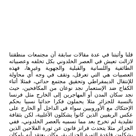
قلنا وأثبتنا في عدة مقالات سابقة أن مجتمعات منطقتنا
لازالت تعيش في العصر الخلدوني بكل تخلفه وعصبياته
الطائفية واللسانية والقبلية والجهوية وغيرها، فهذه
العصبيات هي التي تعرقل، وتقف في وجه أي محاولة
للإنتقال الديمقراطي وتحقيق مجتمع حداثي، فمثلا أثناء
الكفاح ضد الإستعمار نجد نوعان من المكافحين، حيث
نجد سكان المدن أو المهاجرين إلى الخارج مثل فرنسا
بالنسبة للجزائر مثلا يحملون فكرا حداثيا نسبيا بحكم
الإحتكاك مع الأوروبيين سواء في الداخل أو الخارج على
عكس الريفيين الذين كانوا يشكلون الأغلبية، لكن بثقافة
تقليدية لم تخرج بعد مما نسميه بالعصر الخلدوني، ففي
الجزائر مثلا يتحدث فرانز فانون عن ثورة الفلاحين الذين
يشكلون قاعدة الثورة الجزائرية، وكان يعتقد أنه بإمكان