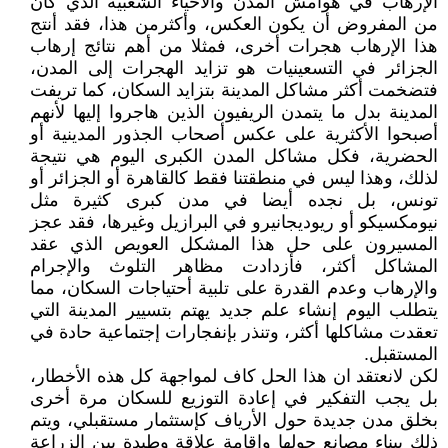
الإرهاب في هوامش المدن والأحياء الشعبية الذي كان
من المفروض أن يكون العكس، وأكثرمن هذا، فقد أنتج
هذا الإرهاب هجرات أخرى، فمثلا من أهم نتائج إرهاب
الجزائر في التسعينيات هو تزايد الهجرات إلى المدن،
فتضخمت أكثر مشاكل المدينة بتزايد السكان، كما تريفت
المدينة بدل ما يتمدن الريفيون الذين هاجروا إليها لأنهم
أصبحوا الأكثرية على عكس أصحاب الجذور المدينية أو
الحضرية، فكل مشاكل المدن الكبرى اليوم هي نتيجة
لذلك، وهذا ليس في منطقتنا فقط كالقاهرة أو الجزائر أو
تونس، بل نجده أيضا في مدن كبرى كثيرة مثل
نيومكسيكو أو ريوديجانيرو في البرازيل وغيرها، فقد عجز
المسيرون على حل هذا المشكل العويص الذي عقد
المشاكل أكثر، فأزدادت مظاهر التلوث والإجرام
والإرهاب وعدم القدرة على تلبية أحتياجات السكان، مما
يتطلب اليوم إنشاء علم جديد يهتم بتسيير المدينة التي
تعقدت مشاكلها أكثر، وتنذر بإنفجارات إجتماعية حادة في
المستقبل.
لكن لانعتقد ان هذا الحل كاف لمواجهة كل هذه الأخطار،
بل يجب التفكير في إعادة التوزيع للسكان مرة أخرى
بخلق مدن جديدة حول الأرياف كإستثمار مستقبلي، ويتم
ذلك ببناء مصانع حولها وإقامة علاقة وطيدة بين الزراعة