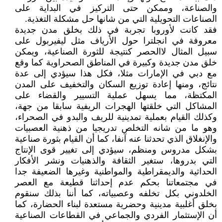
والصناعة، وممكن حتى التركيز في البداية على
الصناعات التحويلية التي من شانها حل مشكلة التغذية.
فقد كانت لأوروبا تجربة في ذلك بخلق مدن جديدة
معروفة في انجلترا حول الأرياف مثل ليفيربول على
سبيل المثال لاالحصر كنتيجة للثورة الصناعية، ويمكن
خلق مدن جديدة وكبيرة في المناطق الصحراوية كما وقع
مع دبي في الإمارات مثلا، فكل هذا سيؤدي إلى عدة
نتائج، ومنها إعادة توزيع السكان والتخفيف على المدن
المكتظة، مما يسهل عملية التسيير والقضاء على
المشاكل التي خلقتها الهجرات الريفية سابقا من جهة،
وكذلك القيام بعملية تمدينية للريف والبدو في الصحراء،
وهو ما من شانه التخلص تدريجيا من ذهنية العصبيات
والإنغلاق الذي تحدثنا عنه آنفا، كما أن القيام بثورة صناعية
بشكل مدروس ومنظم، سيؤدي إلى تغيير قوى الإنتاج
التي بدروها، ستغير الثقافة والذهنيات ونشر الأفكار
الحداثية والديمقراطية والمواطنية وغيرها الضعيفة جدا
في مجتمعاتنا بحكم عدم إحداثنا قطيعة مع العصر
الخلدوني بكل تخلفه وعصبياته، كما أننا بذلك سنقوم
بخلق أغلبية مدينية وحضرية مستعدة لبناء الحضارة، كما
أن الإستثمار الفردي والجماعي في القطاعات الصناعية