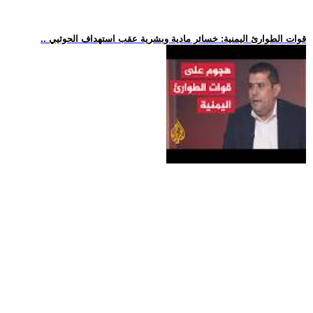
.. قوات الطوارئ اليمنية: خسائر مادية وبشرية عقب استهداف الحوثيي