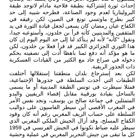
إحداث ثورة إشتراكية بطبقة فلاحية مادام لاتوجد طبقة
البروليتاريا لعدم وجود الصناعة، فطرحه شبيه إلى حد
كبير بطرح ماوتسي تونغ في الصين، لكن رفيقه في
الكفاح عبان رمضان كان يسعى لجعل قيادة الثورة في يد
المثقفين والمدينيين كأنه قرأ بن خلدون، وأستوعبه جيدا،
ونقول "كأنه" لأنه لم يـتأكد لنا إلى حد اليوم اليوم إن كان
هذا الثوري الجزائري الكبير قد قرأ فعلا بن خلدون، لكن
ما هو مؤكد أنه دفع ثمنا باهظا أدت إلى تصفيته بحكم
دخوله في صراع حاد مع الكثير من القيادات العسكرية
ذات الجذور الريفية.
لكن بعد إسترجاع بلدان منطقتنا إستقلالها أختلفت
الطبقات التي أخذت السلطة في جذورها الإجتماعية،
فمثلا سيطرت في تونس الطبقة المدينية أو ما يسمى
بالساحل بقيادة بورقيبة مقابل إقصاء الريفيين والبدو
المتمثلين في جماعة صالح بن يوسف، ونجد نفس الأمر
في المغرب الأقصى أين سيطر الفاسيون على دواليب
السلطة على حساب الريف المغربي رغم أنه كان وقود
الكفاح المسلح، وقد أزال الجيش الملكي المغربي الذي
سيطر عليه ضباط تكونوا في الجيش الفرنسي في 1959
كل ما تبقى من جيش التحرير المغربي في عملية وحشية