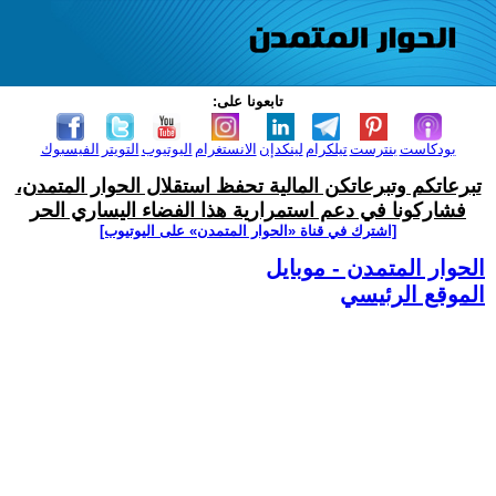
تابعونا على:
بودكاست
بنترست
تيلكرام
لينكدإن
الانستغرام
اليوتيوب
التويتر
الفيسبوك
تبرعاتكم وتبرعاتكن المالية تحفظ استقلال الحوار المتمدن،
فشاركونا في دعم استمرارية هذا الفضاء اليساري الحر
[اشترك في قناة ‫«الحوار المتمدن» على اليوتيوب]
الحوار المتمدن - موبايل
الموقع الرئيسي