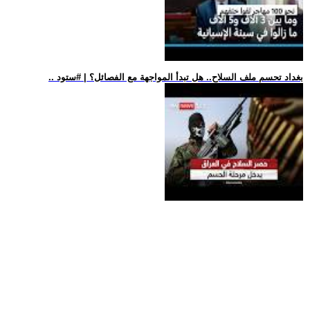
.. بغداد تحسم ملف السلاح.. هل تبدأ المواجهة مع الفصائل؟ | #ستود