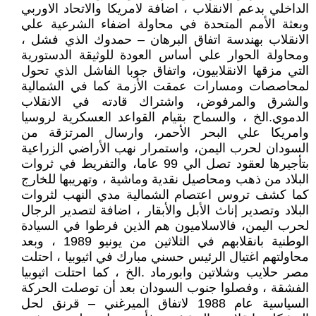
الداخلي بدعم الانقلاب ، اضافة لامريكا والاتحاد الاوربي
وبعثة الأمم المتحدة في محاولة اضفاء الشرعية علي
الانقلاب بهندسة اتفاق البرهان – حمدوك الذي فشل ،
ومحاولة الحوار علي أساس العودة للوثيقة الدستورية
التي مزقها الانقلابيون، واتفاق جوبا الفاشل الذي تحول
لمحاصصات ومسارات عمقت الأزمة كما في الشمالية
والشرق والمرفوض، واشتراك قادته في الانقلاب
الدموي.الخ ، والسماح بقيام القواعد العسكرية لروسيا
وامريكا علي البحر الأحمر، وارسال المرتزقة من
السودان لحرب اليمن، واستمرار نهب الأراضي الزراعية
بتأجيرها لعقود تصل الي 99 عاما، والتفريط في ثروات
البلاد من ذهب ومحاصيل نقدية وماشية ، وتهريبها للخارج
كما كشف تروس اعتصام الشمالية مدي النهب لثروات
البلاد وتصدير إناث الأبل والأبقار ، اضافة لتصدير الرجال
لحرب اليمن، فالاسلاميون هم الذين فرطوا في السيادة
الوطنية بانقلابهم في الثلاثين من يونيو 1989 ، وبعد
محاولتهم اغتيال الرئيس حسني مبارك في اثيوبيا ، احتلت
مصر حلايب وشلاتين وابورماد .الخ ، كما احتلت اثيوبيا
الفشقة ، وفصلوا جنوب السودان بعد أن توصلت الحركة
السياسية عام 1988 لاتفاق الميرغني – قرنق لحل