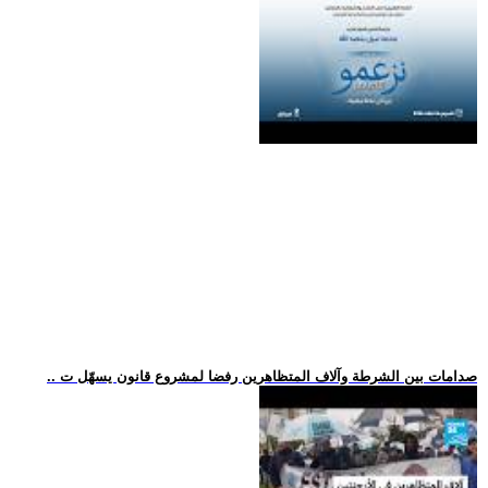
.. صدامات بين الشرطة وآلاف المتظاهرين رفضا لمشروع قانون يسهّل ت