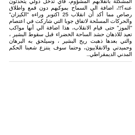
المشكلة بانقلابهم المشؤوم، فأي تدخل دولي يتحدثون
عنه؟!!، اضافة الي السماح بموكبهم دون قمع واطلاق
رصاص مما أكد أن انقلاب 25 اكتوبر وراءه "الكيزان"
والحركات المسلحة لاتفاق جوبا التي شاركت في اعتصام
"الموز" حتى قيام الانقلاب، هذا اضافة الي أنها مواكب
تعيد للاذهان حشد الساحة الخضراء قبل سقوط البشير ،
والتي بعدها ذهبت ريح البشير ، وسيلحق به البرهان
وحميدتي والانقلابيون، وحتما سوف ينتزع شعبنا الحكم
المدني الديمقراطي..