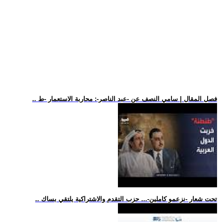
.. فصل المقال | سامي النصف عن -عبد الناصر-: محاربة الاستعمار -ط
.. تحت شعار -نزعمو كاملين-... حزب التقدم والاشتراكية يلتقي بساك