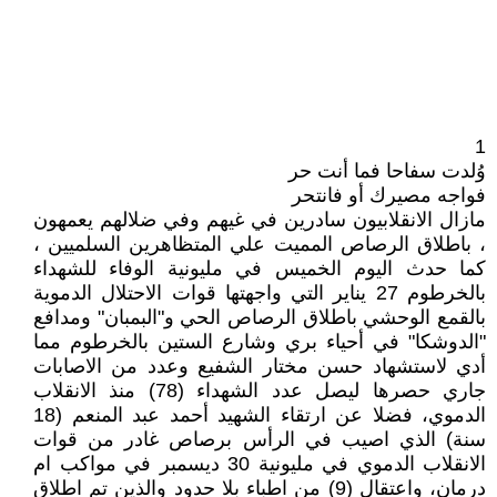
1
وُلدت سفاحا فما أنت حر
فواجه مصيرك أو فانتحر
مازال الانقلابيون سادرين في غيهم وفي ضلالهم يعمهون
، باطلاق الرصاص المميت علي المتظاهرين السلميين ،
كما حدث اليوم الخميس في مليونية الوفاء للشهداء
بالخرطوم 27 يناير التي واجهتها قوات الاحتلال الدموية
بالقمع الوحشي باطلاق الرصاص الحي و"البمبان" ومدافع
"الدوشكا" في أحياء بري وشارع الستين بالخرطوم مما
أدي لاستشهاد حسن مختار الشفيع وعدد من الاصابات
جاري حصرها ليصل عدد الشهداء (78) منذ الانقلاب
الدموي، فضلا عن ارتقاء الشهيد أحمد عبد المنعم (18
سنة) الذي اصيب في الرأس برصاص غادر من قوات
الانقلاب الدموي في مليونية 30 ديسمبر في مواكب ام
درمان، واعتقال (9) من اطباء بلا حدود والذين تم اطلاق