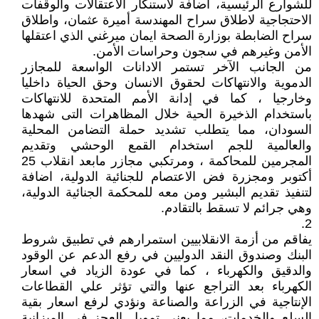
للشوارع الرئيسية، اضافة لاستنكار الاعتقالات والوقفات
الاحتجاجية لاطلاق سراح المهندسة أميرة عثمان، واطلاق
سراح الضابطة بوزارة الصحة ايمان ميرغني الذي اعتقلها
الأمن وغيرهم في سجون وحراسات الأمن.
من الجانب الآخر تستمر الادانات الواسعة للمجازر
الدموية والانتهاكات لحقوق الانسان وحق الحياة داخليا
وخارجيا ، كما في إدانة الأمم المتحدة للانتهاكات
باستخدام الذخيرة الحية خلال المظاهرات التى شهدها
السودان، مما يتطلب تشديد حملة التضامن المحلية
والعالمية للجم استخدام القمع الوحشي وتقديم
المجرمين للمحاكمة ، ومرتكبي مجازر مابعد انقلاب 25
أكتوبر ومجزرة فض الاعتصام للجنائية الدولية، اضافة
لتنفيذ تقديم البشير ومن معه للمحكمة الجنائية الدولية،
وهي جرائم لا تسقط بالتقادم.
2.
يفاقم من أزمة الانقلابيين استمرارهم في تطبيق شروط
البنك وصندوق النقد الدوليين في رفع الدعم عن الوقود
والدقيق والكهرباء ، كما في عودة الزياد في اسعار
الكهرباء بعد التراجع عنها والتي تؤثر علي القطاعات
الإنتاجية في الزراعة والصناعة ونؤدي لرفع اسعار بقية
السلع والخدمات، مما يعني تمويل العجز في الميزانية