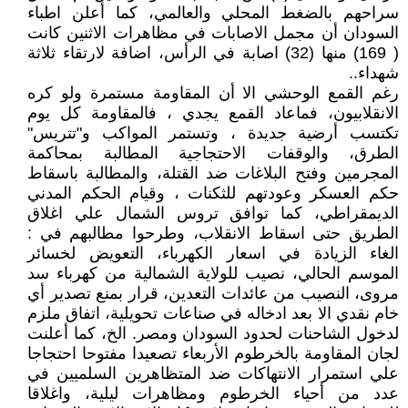
سراحهم بالضغط المحلي والعالمي، كما أعلن اطباء
السودان أن مجمل الاصابات في مظاهرات الاثنين كانت
( 169) منها (32) اصابة في الرأس، اضافة لارتقاء ثلاثة
شهداء..
رغم القمع الوحشي الا أن المقاومة مستمرة ولو كره
الانقلابيون، فماعاد القمع يجدي ، فالمقاومة كل يوم
تكتسب أرضية جديدة ، وتستمر المواكب و"تتريس"
الطرق، والوقفات الاحتجاجية المطالبة بمحاكمة
المجرمين وفتح البلاغات ضد القتلة، والمطالبة باسقاط
حكم العسكر وعودتهم للثكنات ، وقيام الحكم المدني
الديمقراطي، كما توافق تروس الشمال علي اغلاق
الطريق حتى اسقاط الانقلاب، وطرحوا مطالبهم في :
الغاء الزيادة في اسعار الكهرباء، التعويض لخسائر
الموسم الحالي، نصيب للولاية الشمالية من كهرباء سد
مروى، النصيب من عائدات التعدين، قرار بمنع تصدير أي
خام نقدي الا بعد ادخاله في صناعات تحويلية، اتفاق ملزم
لدخول الشاحنات لحدود السودان ومصر. الخ، كما أعلنت
لجان المقاومة بالخرطوم الأربعاء تصعيدا مفتوحا احتجاجا
علي استمرار الانتهاكات ضد المتظاهرين السلميين في
عدد من أحياء الخرطوم ومظاهرات ليلية، واغلاقا