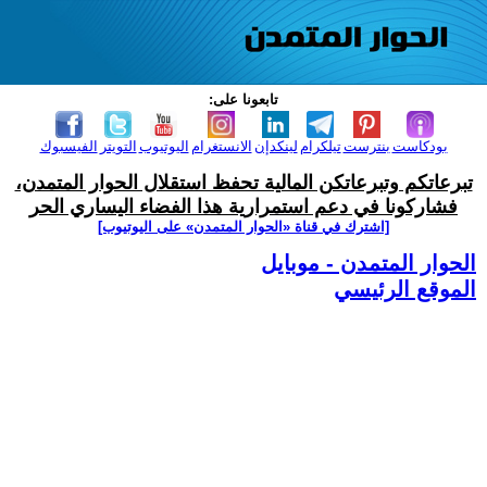
تابعونا على:
بودكاست
بنترست
تيلكرام
لينكدإن
الانستغرام
اليوتيوب
التويتر
الفيسبوك
تبرعاتكم وتبرعاتكن المالية تحفظ استقلال الحوار المتمدن،
فشاركونا في دعم استمرارية هذا الفضاء اليساري الحر
[اشترك في قناة ‫«الحوار المتمدن» على اليوتيوب]
الحوار المتمدن - موبايل
الموقع الرئيسي