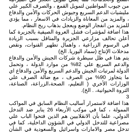
من جيوب المواطنين لتمويل القمع ، والصرف الكبير علي
مليشيات الدعم السريع وجيوش الحركات والأمن والدفاع
، والمزيد من المعاناة والزيادات في الاسعار ، مما يؤدي
للمزيد من انفجار الوضع ويعجل بذهاب ريح النظام.
هذا اضافة لمؤشرات فشل العروة الصيفية بالجزيرة كما
أعلن تحالف مزارعي الجزيرة والمناقل بسبب الزيادة
في الرسوم الزراعية ، واهمال تطهير القنوات، ونقص
مدخلات الإنتاج (سماد اليوريا. الخ)
يتم هذا في ظل سيطرة شركات الجيش والأمن والدفاع
والدعم السريع علي 82% من موارد الدولة ، وتحمل
الدولة لمرتبات الجيش والدعم السريع والأمن والدفاع اي
ما يتجاوز 90% من الصرف ، مع ضألة الصرف علي
الوزارات الأخري ( التعليم، الصحة،الزراعة، الصناعة،
الثروة الحيوانية، . الخ).
3
هذا اضافة لاستمرار آساليب النظام السابق في المواكب
الممولة ، كما في موكب الأربعاء 26 يناير ضد التدخل
الدولي، علما بأن الانقلابيين هم الذين فتحوا الباب علي
مصراعية للتدخل الدولي في الشؤون الداخلية، كما في
تدخل مصر والامارات واسرائيل والسعودية في الشأن