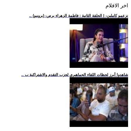
اخر الافلام
.. (برومو) -نزعمو كاملين- | الحلقة الثانية : فاطمة الزهراء برص
.. شاهدوا أبرز لحظات اللقاء الجماهيري لحزب التقدم والاشتراكية ب