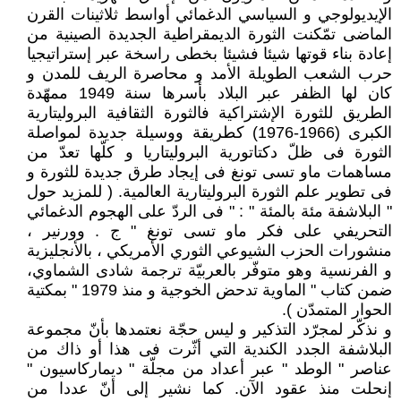
الإيديولوجي و السياسي الدغمائي أواسط ثلاثينات القرن
الماضى تمّكنت الثورة الديمقراطية الجديدة الصينية من
إعادة بناء قوتها شيئا فشيئا بخطى راسخة عبر إستراتيجيا
حرب الشعب الطويلة الأمد و محاصرة الريف للمدن و
كان لها الظفر عبر البلاد بأسرها سنة 1949 ممهّدة
الطريق للثورة الإشتراكية فالثورة الثقافية البروليتارية
الكبرى (1966-1976) كطريقة ووسيلة جديدة لمواصلة
الثورة فى ظلّ دكتاتورية البروليتاريا و كلّها تعدّ من
مساهمات ماو تسى تونغ فى إيجاد طرق جديدة للثورة و
فى تطوير علم الثورة البروليتارية العالمية. ( للمزيد حول
" البلاشفة مئة بالمئة " : " فى الردّ على الهجوم الدغمائي
التحريفي على فكر ماو تسى تونغ " ج . وورنير ،
منشورات الحزب الشيوعي الثوري الأمريكي ، بالأنجليزية
و الفرنسية وهو متوفّر بالعربيّة ترجمة شادى الشماوي،
ضمن كتاب " الماوية تدحض الخوجية و منذ 1979 " بمكتية
الحوار المتمدّن ).
و نذكّر لمجرّد التذكير و ليس حجّة نعتمدها بأنّ مجموعة
البلاشفة الجدد الكندية التي أثّرت فى هذا أو ذاك من
عناصر " الوطد " عبر أعداد من مجلّة " ديماركاسيون "
إنحلت منذ عقود الآن. كما نشير إلى أنّ عددا من