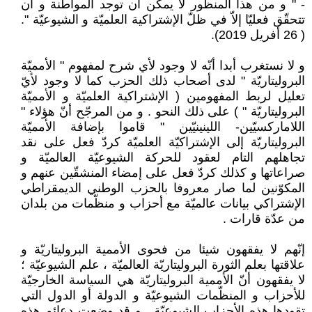
- " و من هذا المنظور لا يمكن أن توجد المواطنة و أن
تتحقّق فعليّا إلاّ في ظلّ الإشتراكية العلميّة و الشيوعيّة ".
( 26 أفريل 2019).
و لا نستغرب أبدا أنّه لا وجود لأي شرح لمفهوم " الأمميّة
البروليتاريّة " لدى أصحاب ذلك الحزب كما لا وجود لأيّ
تعليل لربط المفهومين ( الإشتراكية العلميّة و الأمميّة
البروليتاريّة " ) على ذلك النحو . و من المرجّح أنّ هؤلاء "
اللاماركسيّين- اللينينيّين " قاموا بإضافة الأمميّة
البروليتاريّة إلى الإشتراكيّة العلميّة كردّ فعل على نقد
تجاهلهم التام لعقود للحركة الشيوعيّة العالميّة و
صراعاتها و كذلك كردّ فعل على إمضاء المنشقّين عنهم و
المكوّنين لما صار معروفا بالحزب الوطني الديمقراطي
الإشتراكي بيانات عالميّة مع أحزاب و منظّمات من بلدان
من عدّة قارات .
إنّهم لا يفقهون شيئا من فحوى الأممية البروليتاريّة و
علاقتها بعلم الثورة البروليتاريّة العالميّة ، علم الشيوعيّة ؛
لا يفقهون أنّ الأممية البروليتاريّة هي السياسة الخارجيّة
للأحزاب و المنظّمات الشيوعيّة و الدولة أو الدول التي
تقودها هذه الأحزاب الشيوعيّة . و قد وضعت دعائم هذه