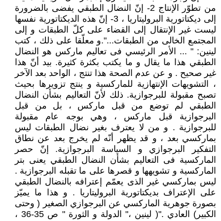
من تطوّر الإنتاج 2- إنّ النضال الطبقي يفضى بالضرورة
إلى ديكتاتورية البروليتاريا ، 3- إنّ هذه الديكتاتورية نفسها
ليست غير الإنتقال إلى القضاء على كلّ الطبقات و إلى
المجتمع الخالى من الطبقات...".و معلّقا على ذلك ، كتب
لينين: " ... الأمر الرئيسي فى تعاليم ماركس هو النضال
الطبقي هذا ما يقال و ما يكتب بكثرة كثيرة. بيد أنّ هذا
غير صحيح . و عن عدم الصحة هذا تنتج ، الواحد بعد الآخر
، التشويهات الإنتهازية للماركسية و ينتج تزويرها بحيث
تصبح مقبولة للبرجوازية. ذلك لأنّ التعاليم بشأن النضال
الطبقي لم توضع من قبل ماركس ، بل من قبل
البرجوازية قبل ماركس ، وهي بوجه عام مقبولة
للبرجوازية . و من لا يعترف بغير نضال الطبقات ليس
بماركسي بعد ، و قد يظهر أنّه لم يخرج بعد عن نطاق
التفكير البرجوازي و السياسة البرجوازية. إنّ حصر
الماركسية فى التعاليم بشأن النضال الطبقي يعنى بتر
الماركسية و تشويهها و قصرها على ما تقبله البرجوازية .
ليس بماركسي غير الذى يعمّم إعترافه بالنضال الطبقي
على الإعتراف بديكتاتورية البروليتاريا . و هذا ما يميّز
بصورة جوهرية الماركسي عن البرجوازي الصغير ( وحتى
الكبير) العادي ."( لينين ،" الدولة و الثورة " ص 35-36 ،