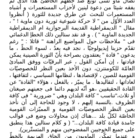
نضال ماو تسى تونغ ضدّ خطّهم الخاطئ هذا الذى لم
يفقه شيئا من دعوة لينين لأحزاب المستعمرات و أشباه
المستعمرات للبحث عن طرق جديدة للثورة ( أنظروا
العدد الأوّل من " لا حركة شيوعية ثورية دون ماوية ! " ،
مقال " الديمقراطية القديمة البرجوازية ام الديمقراطية
الجديدة الماوية " ) . و قد نقد ستالين ذلك الخطإ الدغمائي
فى " ملاحظات حول المواضيع الراهنة " قائلا : " رغم
تقدّم حزبنا إيديولوجيّا ، نجد فيه بعدُ ، لسوء الحظّ ، ما
يدعون " قادة " يعتقدون بصراحة بأنّ الثورة الصينية يمكن
قيادتها ، إن أمكن القول ، عبر البرقيّات ووفق المبادئ
العامّة للكومنترن، دون الأخذ بعين النظر للخصوصيّات
القومية للصين ، لإقتصادها ، لنظامها السياسي ، لثقافتها ،
لعاداتها ، لتقاليدها . ما يميّز ، بالفعل ، هؤلاء "القادة" عن
القادة الحقيقيين ،هو أنّه لديهم دائما فى جعبتهم صيغتان
أو ثلاث،"تناسب " كافة البلدان وهي " ضرورية " فى كافة
الظروف .بالنسبة إليهم ، لا وجود للحاجة إلى أن نأخذ
بعين النظر الخصوصيّات القومية و المميّزات القومية
الخاصّة لكلّ بلد ...هناك إذن محاولات وضع فى قوالب
جامدة قيادة كافة البلدان..." ( و كلام ستالين هذا ينطبق
على جميع الخوجيين المفضوحين منهم و المتستّرين).
و عندما تمكّن الماويون من إلحاق الهزيمة بالخطّ