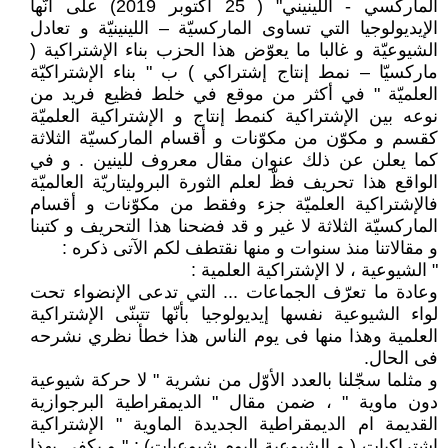
الماركسي - اللينيني" ( 25 أكتوبر 2019) على أنّها
الإيديولوجيا التي تساوى الماركسيّة – اللينينيّة و تعادل
الشيوعيّة و غالبا ما يعوّض هذا الحزب بناء الإشتراكية (
ماركسيّا – نمط إنتاج إشتراكي ) ب " بناء الإشتراكيّة
العلميّة " في أكثر من موقع في خلط فظيع فريد من
نوعه بين الإشتراكية كنمط إنتاج و الإشتراكية العلميّة
كقسم و مكوّن من مكوّنات و أقسام الماركسيّة الثلاثة
كما يعلن عن ذلك عنوان مقال معروف للينين . و في
الواقع هذا تحريف فظّ لعلم الثورة البروليتاريّة العالميّة
فالإشتراكية العلميّة جزء وفقط من مكوّنات و أقسام
الماركسيّة الثلاثة لا غير و قد فضحنا هذا التحريف و كتبنا
و مقالاتنا منذ سنوات و منها نقتطف لكم الآتى ذكره :
" الشيوعية ، لا الإشتراكية العلمية :
وعادة ما تعرّف الجماعات ... التي تدعى الإنضواء تحت
لواء الشيوعية نفسها إيديولوجيا بأنّها تتبنّى الإشتراكية
العلمية وهذا منها فى يوم الناس هذا خطأ نظري نشرحه
فى الحال.
و مثلما سجّلنا بالعدد الأوّل من نشرية " لا حركة شيوعية
دون ماوية " ، ضمن مقال " الديمقراطية البرجوازية
القديمة ام الديمقراطية الجديدة الماوية " الإشتراكية
إشتراكيات ( و الشيوعية اليوم شيوعيات) : " و يكفى بهذا