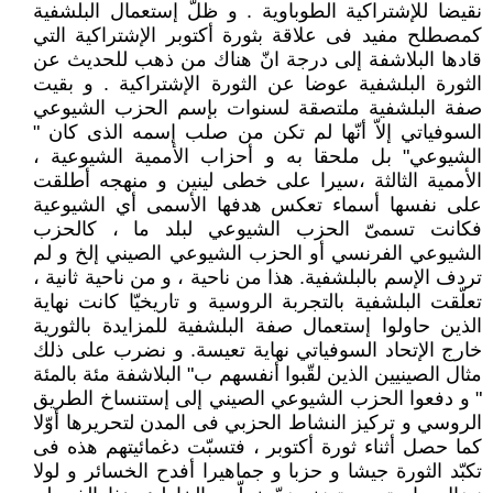
نقيضا للإشتراكية الطوباوية . و ظلّ إستعمال البلشفية
كمصطلح مفيد فى علاقة بثورة أكتوبر الإشتراكية التي
قادها البلاشفة إلى درجة انّ هناك من ذهب للحديث عن
الثورة البلشفية عوضا عن الثورة الإشتراكية . و بقيت
صفة البلشفية ملتصقة لسنوات بإسم الحزب الشيوعي
السوفياتي إلاّ أنّها لم تكن من صلب إسمه الذى كان "
الشيوعي" بل ملحقا به و أحزاب الأممية الشيوعية ،
الأممية الثالثة ،سيرا على خطى لينين و منهجه أطلقت
على نفسها أسماء تعكس هدفها الأسمى أي الشيوعية
فكانت تسمىّ الحزب الشيوعي لبلد ما ، كالحزب
الشيوعي الفرنسي أو الحزب الشيوعي الصيني إلخ و لم
تردف الإسم بالبلشفية. هذا من ناحية ، و من ناحية ثانية ،
تعلّقت البلشفية بالتجربة الروسية و تاريخيّا كانت نهاية
الذين حاولوا إستعمال صفة البلشفية للمزايدة بالثورية
خارج الإتحاد السوفياتي نهاية تعيسة. و نضرب على ذلك
مثال الصينيين الذين لقّبوا أنفسهم ب" البلاشفة مئة بالمئة
" و دفعوا الحزب الشيوعي الصيني إلى إستنساخ الطريق
الروسي و تركيز النشاط الحزبي فى المدن لتحريرها أوّلا
كما حصل أثناء ثورة أكتوبر ، فتسبّت دغمائيتهم هذه فى
تكبّد الثورة جيشا و حزبا و جماهيرا أفدح الخسائر و لولا