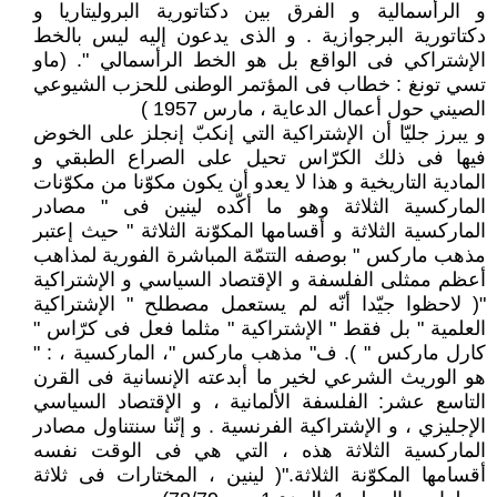
و الرأسمالية و الفرق بين دكتاتورية البروليتاريا و
دكتاتورية البرجوازية . و الذى يدعون إليه ليس بالخط
الإشتراكي فى الواقع بل هو الخط الرأسمالي ". (ماو
تسي تونغ : خطاب فى المؤتمر الوطنى للحزب الشيوعي
الصيني حول أعمال الدعاية ، مارس 1957 )
و يبرز جليّا أن الإشتراكية التي إنكبّ إنجلز على الخوض
فيها فى ذلك الكرّاس تحيل على الصراع الطبقي و
المادية التاريخية و هذا لا يعدو أن يكون مكوّنا من مكوّنات
الماركسية الثلاثة وهو ما أكّده لينين فى " مصادر
الماركسية الثلاثة و أقسامها المكوّنة الثلاثة " حيث إعتبر
مذهب ماركس " بوصفه التتمّة المباشرة الفورية لمذاهب
أعظم ممثلى الفلسفة و الإقتصاد السياسي و الإشتراكية
"( لاحظوا جيّدا أنّه لم يستعمل مصطلح " الإشتراكية
العلمية " بل فقط " الإشتراكية " مثلما فعل فى كرّاس "
كارل ماركس " ). ف" مذهب ماركس "، الماركسية ، : "
هو الوريث الشرعي لخير ما أبدعته الإنسانية فى القرن
التاسع عشر: الفلسفة الألمانية ، و الإقتصاد السياسي
الإجليزي ، و الإشتراكية الفرنسية . و إنّنا سنتناول مصادر
الماركسية الثلاثة هذه ، التي هي فى الوقت نفسه
أقسامها المكوّنة الثلاثة."( لينين ، المختارات فى ثلاثة