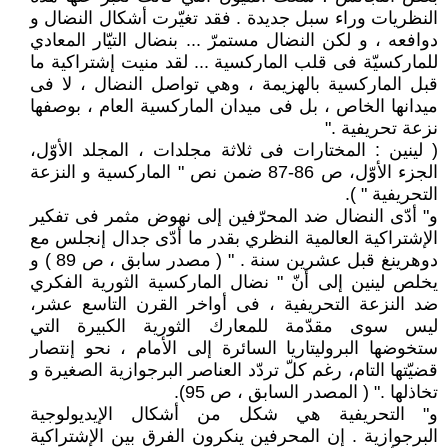
النظريات وراء سبل جديدة . فقد تغيّرت أشكال النضال و
دوافعه ، و لكن النضال مستمرّ ... بنضال التيّار المعادي
للماركسيّة فى قلب الماركسية ... لقد منيت إشتراكية ما
قبل الماركسية بالهزيمة ، وهي تواصل النضال ، لا فى
ميدانها الخاص ، بل فى ميدان الماركسية العام ، بوصفها
نزعة تحريفية ."
( لينين : المختارات فى ثلاثة مجلدات ، المجلد الأوّل،
الجزء الأوّل، ص 86-87 ضمن نص " الماركسية و النزعة
التحريفية " ).
و" أدّى النضال ضد المحرّفين إلى نهوض مثمر فى تفكير
الإشتراكية العالمية النظري بقدر ما أدّى جدال إنجلس مع
دوهرينغ قبل عشرين سنة . " ( مصدر سابق ، ص 89 ) و
يخلص لينين إلى أنّ " نضال الماركسية الثورية الفكري
ضد النزعة التحريفية ، فى أواخر القرن التاسع عشر،
ليس سوى مقدّمة للمعارك الثورية الكبيرة التي
ستخوضها البروليتاريا السائرة إلى الأمام ، نحو إنتصار
قضيّتها التام، رغم كلّ تردّد العناصر البرجوازية الصغيرة و
تخاذلها ." ( المصدر السابق ، ص 95).
و" التحريفية هي شكل من أشكال الإيديولوجية
البرجوازية . إن المحرفين ينكرون الفرق بين الإشتراكية