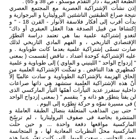
الطبعة العربية ، دار التقدّم موسكو ، ص 38 و 65) .
إذن نشأت الإشتراكية العصرية مع المجتمع العصري
نتيجة صراع الطبقتين الناشئتين البروليتاريا و البرجوازية و
بدأت أقرب إلى أفكار فلاسفة الأنوار - القرن 18 - " و
إكتشافا من قبيل الصدفة هذا العقل العبقري أو ذاك"
لتغدو إشتراكية علمية بما هي تعتمد دراسة التطوّر
الإقتصادي التاريخي ، و الفهم المادي التاريخي لذلك
صارت تسمّى إشتراكية علمية بعدما كانت طوباوية . و
عليه الإشتراكية كوحدة أضداد ، تناقض إنقسمت ( بمعنى
" إزدواج الواحد " اللينيني و الماوي ) إلى طوباوية و علمية
كمظهري هذا التناقض . و تمكّنت الإشتراكية العلمية من
إلحاق الهزيمة بالإشتراكية الطوباوية و سادت عالميّا إلاّ
أنّ هذه الإشتراكية العلمية ستشهد هي ذاتها صراعات
داخلية ستفرز عديد التياّرات أهمّها التياّر الماركسي الذى
لن يفتأ يتطوّر هو ذاته و " ينقسم " ( بمعنى إزدواج الواحد
) فى مسيرة نموّه و حركة تطوّره إلى اليوم .
" حتى بين المذاهب المتعلّقة بنضال الطبقة العاملة و
المنتشرة بخاصة فى صفوف البروليتاريا ، لم ترسّخ
الماركسية مواقعها دفعة واحدة ... و حين حلّت
الماركسية محلّ النظريات المعادية لها ، و المتجانسة
بعض التجانس ، سعت الميول التي كانت تعبّر عنها هذه