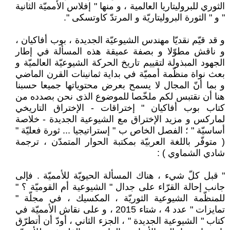
الثوري للبروليتاريا العالمية ، و منها " إفلاس الأمميّة الثانية
" و " الثورة البروليتاريّة و المرتدّ كاوتسكى ".
و قد قيّم نقديّا مهندس الشيوعيّة الجديدة ، بوب أفاكيان ،
و ناقش مطوّلا و بصفة عميقة هذه المسألة في إطار
الجهود المبذولة لتقييم تاريخ الحركة الشيوعيّة العالميّة و
بعث نواة منظّمة أمميّة في بداية ثمانينات القرن الماضي
و بما أنّ المجال لا يسمح بعرض محتوياتها جميعا حسبنا
هنا أن نقتبس لكم ملخّصا للموضوع الذى نحن بصدده من
كتاب بوب أفاكيان " إختراقات - الإختراق التاريخي
لماركس و مزيد الإختراق مع الشيوعية الجديدة - خلاصة
أساسيّة " ؛ الفصل الخاص ب " إستراتيجيا ... ثورة فعليّة "
( متوفّر باللغة العربيّة بمكتبة الحوار المتمدّن ، ترجمة
شادي الشماوي ) :
" قبل كلّ شيء ، هناك المسألة الحيويّة للأمميّة . فإلى
جانب إحالة القرّاء على جدال " الشيوعية أم القوميّة ؟ "
للمنظّمة الشيوعية الثوريّة ، المكسيك ، في مجلّة "
تمايزات " عدد 4 ، شتاء 2015 ، و على نقاش الأمميّة في
كتاب " الشيوعية الجديدة " ، الجزء الثاني ، أودّ أن أتطرّق