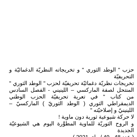
حزب " الوطد الثوري " و تخريجاته النظريّة الدغمائيّة و
التحريفيّة
تخريجات نظريّة دغمائيّة تحريفيّة لحزب " الوطد الثوري "
المنتحل لصفة الماركسي – اللينيني - الفصل السادس
من كتاب " في تعرية تحريفيّة الحزب الوطني
الديمقراطي الثوري ( الوطد الثوريّ ) الماركسيّ –
اللينينيّ و إصلاحيّته "
لا حركة شيوعية ثورية دون ماوية !
و الروح الثوريّة للماوية المطوَّرة اليوم هي الشيوعيّة
الجديدة