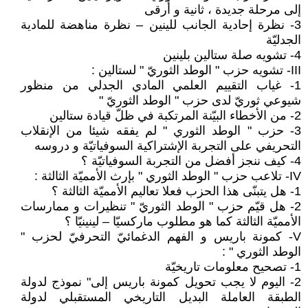
إلى مرحلة جديدة ، ثانية و أرقى
3- نظرة إحادية الجانب للينين – نظرة مناهضة للمادية
الجدليّة
4- تشويه صلة ستالين بلينين
III- تشويه حزب " الوطد الثوريّ " لستالين :
1- غياب التقييم العلمي المادي الجدلي من منظور
شيوعي ثوريّ لدى حزب " الوطد الثوريّ "
2- من الأخطاء البيّنة المرتكبة في ظلّ قيادة ستالين
3- حزب " الوطد الثوري " لم يفقه شيئا من الإنقلاب
التحريفي على التجربة الإشتراكية السوفياتيّة و دروسه
4- كيف ننجز أفضل من التجربة السوفياتيّة ؟
IV- تلاعب حزب " الوطد الثوري " بإرث الأمميّة الثالثة :
1- هل يتبنّى هذا الحزب فعلا تعاليم الأمميّة الثالثة ؟
2- هل قيّم حزب " الوطد الثوريّ " تنظيرات و ممارسات
الأمميّة الثالثة كما هو مطلوب ماركسيّا – لينينيّا ؟
V- كمونة باريس و الفهم الدغمائيّ التحرفيّ لحزب "
الوطد الثوري " :
1- تصحيح معلومات تاريخيّة
2- اليوم لا يجب تحويل كمونة باريس إلى" نموذج لدولة
الطبقة العاملة البديل التاريخي المستقبلي لدولة