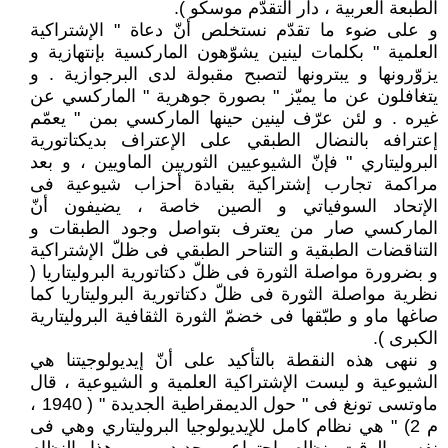
الطبعة العربية ، دار التقدّم موسكو ).
و على ضوء ما تقدّم نستخلص أنّ دعاة " الإشتراكية
العلمية " بكلمات لينين يشوّهون الماركسية بإنتهازية و
يزوّرونها و يبترونها لتصبح مقبولة لدى البرجوازية . و
يتغافلون عن ما يميّز " بصورة جوهرية " الماركسي عن
غيره . و لئن عرّف لينين حينها الماركسي بمن " يعمّم
إعترافه بالنضال الطبقي على الإعتراف بديكتاتورية
البروليتاري " فإنّ الشيوعيين الثوريين الماويين ، و بعد
مراكمة تجارب إشتراكية بقيادة أحزاب شيوعية فى
الإتحاد السوفياتي و الصين خاصة ، يضيفون أنّ
الماركسي صار من يعترف بتواصل وجود الطبقات و
التناقضات الطبقية و التناحر الطبقي فى ظلّ الإشتراكية
و بضرورة مواصلة الثورة فى ظلّ دكتاتورية البروليتاريا (
نظرية مواصلة الثورة فى ظلّ دكتاتورية البروليتاريا كما
صاغها ماو و طبّقها فى خضمّ الثورة الثقافية البروليتارية
الكبرى ).
و ننهى هذه النقطة بالتأكيد على أنّ إيديولوجيتنا هي
الشيوعية و ليست الإشتراكية العلمية و الشيوعية ، قال
ماوتسى تونغ فى " حول الديمقراطية الجديدة " ( 1940 ،
م 2) " هي نظام كامل للإيديولوجيا البروليتاري وهي فى