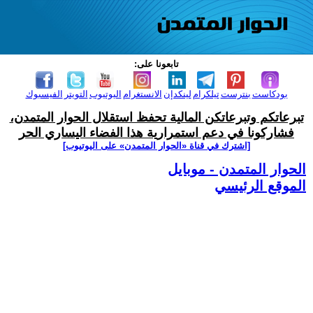
تابعونا على:
بودكاست
بنترست
تيلكرام
لينكدإن
الانستغرام
اليوتيوب
التويتر
الفيسبوك
تبرعاتكم وتبرعاتكن المالية تحفظ استقلال الحوار المتمدن،
فشاركونا في دعم استمرارية هذا الفضاء اليساري الحر
[اشترك في قناة ‫«الحوار المتمدن» على اليوتيوب]
الحوار المتمدن - موبايل
الموقع الرئيسي