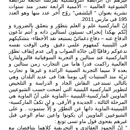
غيرهم أنّ الرابطة التروتسكية بفرنسا التابعة للرابطة
الشيوعية العالمية – الأممية الرابعة تصدر منذ سنوات
نشرية بعنوان " البلشفي" روّج آخر عدد منها وهو العدد
195 فى مارس 2011.
إنّ الماركسية علم و العلم يتطوّر و يتعمّق بالضرورة و
إنّكم بهكذا إنحراف تسيئون لستالين ذاته و أنتم تدّعون
الدفاع عنه – دفاع دغمائيّ يستبعد نقد الأخطاء- بتشكيكهم
فى اللينينية كمفهوم علمي دقيق. وفى الوقت نفسه
ندعوكم رفاقيّا إلى جادّة الصواب و إلى عدم إيقاف تطوّر
الماركسية عند ستالين و التجربة السوفياتية فالبروليتاريا
العالمية راكمت قدرا هاما من التجارب زمن ستالين و
بعده لا سيما التجربة الصينية الرائدة و غيرها و تجارب
ثريّة منذ الستينات إلى يومنا هذا فى عديد البلدان وهي
بالتالى تستدعى النقاش الجاد و الدراسة و التلخيص
لتطوير الماركسية اللينينية التي أضحت حسب الشيوعيين
الماويين الماركسية-اللينينية –الماوية على أنّ الماوية هي
المرحلة الثالثة ، الجديدة و الأرقى. و لن تكفّ الماركسية-
اللينينينة-الماوية ذاتها عن التطوّر و إلاّ ستموت . و على
الشيوعيين الماويين أن يكونوا واعين تمام الوعي قبل
غيرهم بفحوى قول ماو تسى تونغ :
" إنّ الجمود العقائدي و التحريفية كلاهما يتناقضان مع