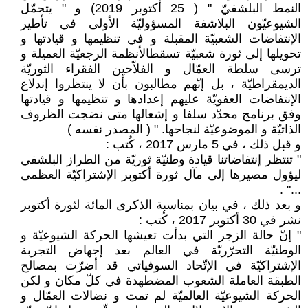
النمط البلشفيّ " ( 25 أكتوبر 2019) و " يتحمّل
الشيوعيّون البلاشفة المسؤوليّة الأولى في تأطير
الإنتفاضات الشعبيّة المقبلة و في تنظيمها و قيادتها و
تحويلها إلى ثورة شعبيّة تسقطالأنظمة الرجعيّة العميلة و
ترسى سلطة العمّال و الفلاّحين الفقراء الثوريّة
الديمقراطيّة ، بل إنّهم مطالبون بأن لا ينتظروا إندلاع
الإنتفاضات العفويّة عليهم إعدادها و تنظيمها و قيادتها
وفق برنامج محدّد سلفا و إشعالها متى نضجت الظروف
الذاتيّة و الموضوعيّة لنجاحها. " ( المصدر نفسه )
و قبل ذلك ، في 5 مارس 2017 ، كُتب :
" تنتظر إنتفاضاتنا قيادة وطنيّة ثوريّة من الطراز البلشفي
ليؤول مصيرها إلى مآل ثورة أكتوبر الإشتراكيّة العظمى
..." .
و بعد ذلك ، في بيان بمناسبة الذكرى المائة لثورة أكتوبر
نشر في 30 أكتوبر 2017 ، كُتب :
" إنّ حالة الزجر التي بدأت تعيشها الحركة الشيوعيّة و
الوطنيّة التحرّريّة في العالم بعد إجهاض التجربة
الإشتراكيّة في الإتّحاد السوفياتي قد أضرّت بمصالح
الطبقة العاملة الشعوب المضطهدة في كلّ مكان و لكن
الحركة الشيوعيّة العالميّة لم تمت و نضالات العمّال و