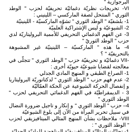
البرجوازية "
VI- تخريجات نظريّة دغمائيّة تحريفيّة لحزب " الوطد
الثوري " المنتحل لصفة الماركسي – اللينيني :
1- بلشفيّة " الوطد الثوري " تشوّه الماركسيّة - اللينينيّة
2- الشيوعيّة و ليس الإشتراكية العلميّة
3- عن الفهم الدغمائي التحريفي للأممية البروليتاريّة لدي
حزب " الوطد الثوريّ "
4- ما هذه " الماركسيّة – اللينينيّة غير المشبوهة
بالتحريفيّة " ؟
-VII دغمائيّة و تحريفيّة حزب " الوطد الثوري " تتجلّى في
معالجته لقضايا شيوعيّة حيويّة أخرى :
1- الصراع الطبقي و المنهج المادي الجدلي
2- عدم فهم حزب " الوطد الثوري " لدكتاتوريّة البروليتاريا
و إنفصال الحركة الشيوعية عن الحكة العمّاليّة
3 - الديمقراطيّة في الفهم الدغمائي التحريفي لحزب "
الوطد الثوري "
4– حزب " الوطد الثوري " و إنكار و تاجيل ضرورة النضال
في سبيل تحرير المرأة من الآن إلى بلوغ الشيوعيّة
VIII- ملاحظات بشأن المنهج المثالي الميتافيزيقي لحزب
" الوطد الثوري " :
1- تجليّات المثاليّة الميتافيزيقيّة المناهضة للماديّة الجدليّة