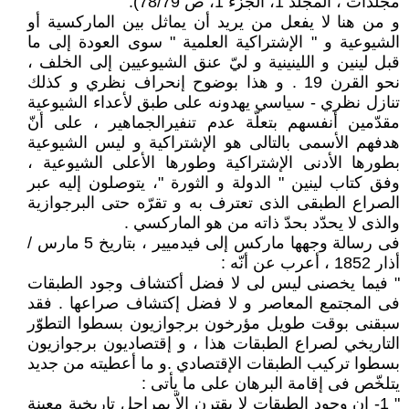
مجلدات ، المجلد 1، الجزء 1، ص 78/79).
و من هنا لا يفعل من يريد أن يماثل بين الماركسية أو
الشيوعية و " الإشتراكية العلمية " سوى العودة إلى ما
قبل لينين و اللينينية و ليّ عنق الشيوعيين إلى الخلف ،
نحو القرن 19 . و هذا بوضوح إنحراف نظري و كذلك
تنازل نظري - سياسي يهدونه على طبق لأعداء الشيوعية
مقدّمين أنفسهم بتعلّة عدم تنفيرالجماهير ، على أنّ
هدفهم الأسمى بالتالى هو الإشتراكية و ليس الشيوعية
بطورها الأدنى الإشتراكية وطورها الأعلى الشيوعية ،
وفق كتاب لينين " الدولة و الثورة "، يتوصلون إليه عبر
الصراع الطبقى الذى تعترف به و تقرّه حتى البرجوازية
والذى لا يحدّد بحدّ ذاته من هو الماركسي .
فى رسالة وجهها ماركس إلى فيدميير ، بتاريخ 5 مارس /
أذار 1852 ، أعرب عن أنّه :
" فيما يخصنى ليس لى لا فضل أكتشاف وجود الطبقات
فى المجتمع المعاصر و لا فضل إكتشاف صراعها . فقد
سبقنى بوقت طويل مؤرخون برجوازيون بسطوا التطوّر
التاريخي لصراع الطبقات هذا ، و إقتصاديون برجوازيون
بسطوا تركيب الطبقات الإقتصادي .و ما أعطيته من جديد
يتلخّص فى إقامة البرهان على ما يأتى :
" 1- إن وجود الطبقات لا يقترن إلاّ بمراحل تاريخية معينة