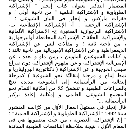
المضمار التذكير بعنوان كتاب إنجلز " الإشتراكية
الطوباوية و الإشتراكية العلمية " من ناحية أولى ؛ و
فقرات ماركس و إنجلز فى البيان الشيوعي : "
الإشتراكية الرجعية : أ- الإشتراكية الإقطاعية ب-
الإشتراكية البرجوازية الصغيرة ج- الإشتراكية الألمانية
والإشتراكية "الحقّة "، الإشتراكية المحافظة أوالبرجوازية
، من ناحية ثانية ؛ و مقالات لينين عن الإشتراكية
الديمقراطية و عن الإشتراكية الإمبريالية من ناحية ثالثة ؛
و كتابات الشيوعيين الماويين ، زمن ماو و بعده ، عن
الإمبريالية الإشتراكية و عن مفهوم الإشتراكية دون صراع
طبقي الخوجية و عن الإشتراكية ( دكتاتورية البروليتاريا و
نمط إنتاج و مرحلة إنتقاليّة نحو الشيوعية ) كمرحلة
إنتقالية من الرأسمالية إلى الشيوعية مديدة تعجّ
بالصراعات الطبقية و تتضمنّ كلا من إمكانية التقدّم نحو
المجتمع الشيوعي العالمي و إمكانية إعادة تركيز
الرأسمالية ..."
قال إنجلز فى مستهلّ المقال الأوّل من كرّاسه المنشور
سنة 1892 " الإشتراكية الطوباوية و الإشتراكية العلمية " :
" إنّ الإشتراكية العصرية ، من حيث مضمونها هي فى
المقام الأوّل ، نتيجة لملاحظة التناقضات الطبقية السائدة