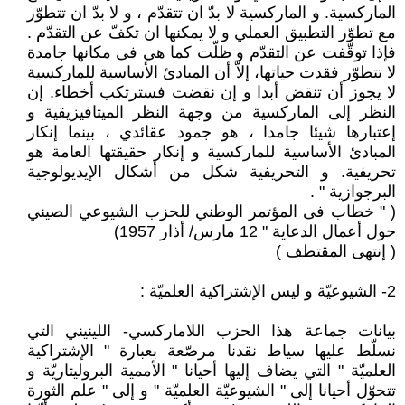
الماركسية. و الماركسية لا بدّ ان تتقدّم ، و لا بدّ ان تتطوّر
مع تطوّر التطبيق العملي و لا يمكنها ان تكفّ عن التقدّم .
فإذا توقّفت عن التقدّم و ظلّت كما هي فى مكانها جامدة
لا تتطوّر فقدت حياتها، إلاّ أن المبادئ الأساسية للماركسية
لا يجوز أن تنقض أبدا و إن نقضت فسترتكب أخطاء. إن
النظر إلى الماركسية من وجهة النظر الميتافيزيقية و
إعتبارها شيئا جامدا ، هو جمود عقائدي ، بينما إنكار
المبادئ الأساسية للماركسية و إنكار حقيقتها العامة هو
تحريفية. و التحريفية شكل من أشكال الإيديولوجية
البرجوازية " .
( " خطاب فى المؤتمر الوطني للحزب الشيوعي الصيني
حول أعمال الدعاية " 12 مارس/ أذار 1957)
( إنتهى المقتطف )
2- الشيوعيّة و ليس الإشتراكية العلميّة :
بيانات جماعة هذا الحزب اللاماركسي- اللينيني التي
نسلّط عليها سياط نقدنا مرصّعة بعبارة " الإشتراكية
العلميّة " التي يضاف إليها أحيانا " الأممية البروليتاريّة و
تتحوّل أحيانا إلى " الشيوعيّة العلميّة " و إلى " علم الثورة