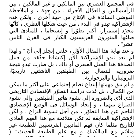
فى المجتمع العصري بين المالكين و غير المالكين ، بين
الرأسماليين و العمّال الأجراء ، من جهة ، و لملاحظة
الفوضى السائدة فى الإنتاج من جهة أخرى . ولكن هذه
الإشتراكية تبدو فى البدء ، من حيث شكلها النظري ، كأنّها
مجرّد إستمرار، أكثر تطوّرا و إنسجاما ، للمبادئ التي
صاغها المنورون الفرنسيون الكبار فى القرن الثامن
عشر" .
و عند نهاية هذا المقال الأوّل ، خلص إنجلز إلى أنّ " و لهذا
لم تعد تبدو الإشتراكية الآن إكتشافا حقّقه من قبيل
الصدفة هذا العقل العبقري أو ذاك ، بل صارت تبدو نتيجة
ضرورية للنضال بين الطبقتين الناشئتين تاريخيّا،
البروليتاريا والبرجوازية.
و لم تبق مهمتها إبتداع نظام إجتماعي على أكثر ما يمكن
من الكمال ، بل غدت دراسة التطوّر الإقتصادي التاريخي
الذى أدّى بالضرورة إلى نشوء هاتين الطبقتين وإلى نشوء
الصراع بينهما ، و إيجاد الوسائل فى الوضع الإقتصادي
الناجم عن هذا التطوّر ، من أجل تسوية النزاع . و لكن
الإشتراكية السابقة لم تكن متلائمة مع هذا الفهم المادي
للتاريخ مثلما كان فهم الماديين الفرنسيين للطبيعة غير
متلائم مع الديالكتيك و مع علم الطبيعة الحديث." (