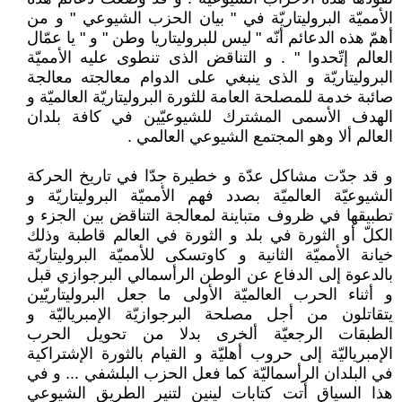
الأمميّة البروليتاريّة في " بيان الحزب الشيوعي " و من
أهمّ هذه الدعائم أنّه " ليس للبروليتاريا وطن " و " يا عمّال
العالم إتّحدوا " . و التناقض الذى تنطوى عليه الأمميّة
البروليتاريّة و الذى ينبغي على الدوام معالجته معالجة
صائبة خدمة للمصلحة العامة للثورة البروليتاريّة العالميّة و
الهدف الأسمى المشترك للشيوعيّين في كافة بلدان
العالم ألا وهو المجتمع الشيوعي العالمي .
و قد جدّت مشاكل عدّة و خطيرة جدّا في تاريخ الحركة
الشيوعيّة العالميّة بصدد فهم الأمميّة البروليتاريّة و
تطبيقها في ظروف متباينة لمعالجة التناقض بين الجزء و
الكلّ أو الثورة في بلد و الثورة في العالم قاطبة وذلك
خيانة الأمميّة الثانية و كاوتسكى للأمميّة البروليتاريّة
بالدعوة إلى الدفاع عن الوطن الرأسمالي البرجوازي قبل
و أثناء الحرب العالميّة الأولى ما جعل البروليتاريّين
يتقاتلون من أجل مصلحة البرجوازيّة الإمبرياليّة و
الطبقات الرجعيّة ألخرى بدلا من تحويل الحرب
الإمبرياليّة إلى حروب أهليّة و القيام بالثورة الإشتراكية
في البلدان الرأسماليّة كما فعل الحزب البلشفي ... و في
هذا السياق أتت كتابات لينين لتنير الطريق الشيوعي