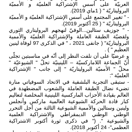
العربيّة على أسس الإشتراكية العلميّة و الأمميّة
البروليتاريّة " ( 1ماي 2019).
- " تغيير المجتمع على أسس الإشتراكية العلميّة و الأمميّة
البروليتاريّة " ( 25 أكتوبر 2019).
- " جوزيف ستالين...الوفيّ لنهجهم البروليتاري الثوري
ولقضيّة الطبقة العاملة والإشتراكية العلميّة والأممية
البروليتاريّة" ( جانفى 2021 ، " في الذكرى 97 لوفاة لينين
العظيم " ) .
و عرضيّا على أن نلفت النظر إلى أنّه في مناسبتين تجلّى
أنّ الجماعة اللاماركسيّة – اللينينيّة تحلّ " الشيوعيّة "
محلّ " الأمميّة البروليتاريّة " إلى جانب " الإشتراكية
العلميّة ":
- ستبقى التجربة البلشفية في الاتحاد السوفياتي منارة
تضيء نضال الطبقة العاملة والشعوب المضطهدة في
العالم بقيادة الأحزاب الماركسية اللينينية المخلصة لتعاليم
كبار قادة الحركة الشيوعية العالمية ماركس وأنجلس
ولينين وستالين والأممية الشيوعية الثالثة من أجل التحرر
الوطني الوطني الديمقراطي والاشتراكية العلمية
والشيوعية ". (" في ذكرى ثورة أكتوبر الاشتراكية
العظمى"- 24 أكتوبر 2018).