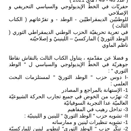
( عدد 48 - 49 / ماي 2021 )
حفريّات في الخطّ الإيديولوجي والسياسي التحريفي و
الإصلاحي
للوطنيّين الديمقراطيّين - الوطد - و تفرّعاتهم ( الكتاب
الثالث )
في تعرية تحريفيّة الحزب الوطني الديمقراطي الثوري (
الوطد الثوريّ ) الماركسيّ – اللينينيّ و إصلاحيّته
ناظم الماوي
و فضلا عن مقدّمته ، يتناول الكتاب الثالث بالنقاش نقاطا
جوهريّة في الخطّ الإيديولوجي والسياسي ل " الوطد
الثوري " :
-I دوس حزب " الوطد الثوريّ " لمستلزمات البحث
العلمي :
1- الإستهانة بالمراجع و المصادر
2- تهرّب من الخوض في جميع تجارب الحركة الشيوعيّة
العالميّة عدا التجربة السوفياتيّة
3- تداخل رهيب في المفاهيم
II- تشويه حزب " الوطد الثوريّ " للينين و اللينينيّة :
1- تشويه تنظيرات لينين و ممارساته
2- تنكّر حزب " الوطد الثوري" لتطوير لينين للماركسيّة