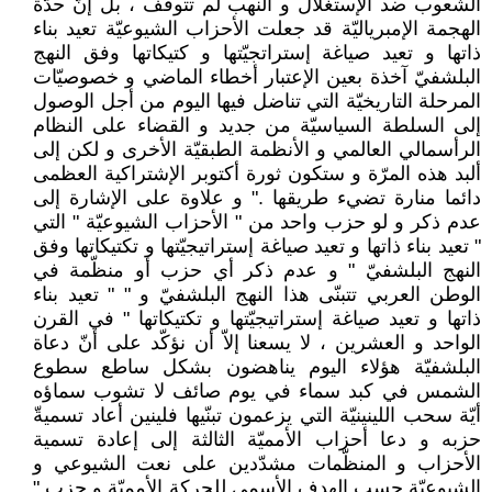
الشعوب ضد الإستغلال و النهب لم تتوقّف ، بل إنّ حدّة
الهجمة الإمبرياليّة قد جعلت الأحزاب الشيوعيّة تعيد بناء
ذاتها و تعيد صياغة إستراتجيّتها و كتيكاتها وفق النهج
البلشفيّ آخذة بعين الإعتبار أخطاء الماضي و خصوصيّات
المرحلة التاريخيّة التي تناضل فيها اليوم من أجل الوصول
إلى السلطة السياسيّة من جديد و القضاء على النظام
الرأسمالي العالمي و الأنظمة الطبقيّة الأخرى و لكن إلى
ألبد هذه المرّة و ستكون ثورة أكتوبر الإشتراكية العظمى
دائما منارة تضيء طريقها ." و علاوة على الإشارة إلى
عدم ذكر و لو حزب واحد من " الأحزاب الشيوعيّة " التي
" تعيد بناء ذاتها و تعيد صياغة إستراتيجيّتها و تكتيكاتها وفق
النهج البلشفيّ " و عدم ذكر أي حزب أو منظّمة في
الوطن العربي تتبنّى هذا النهج البلشفيّ و " " تعيد بناء
ذاتها و تعيد صياغة إستراتيجيّتها و تكتيكاتها " في القرن
الواحد و العشرين ، لا يسعنا إلاّ أن نؤكّد على أنّ دعاة
البلشفيّة هؤلاء اليوم يناهضون بشكل ساطع سطوع
الشمس في كبد سماء في يوم صائف لا تشوب سماؤه
أيّة سحب اللينينيّة التي يزعمون تبنّيها فلينين أعاد تسميةّ
حزبه و دعا أحزاب الأمميّة الثالثة إلى إعادة تسمية
الأحزاب و المنظّمات مشدّدين على نعت الشيوعي و
الشيوعيّة حسب الهدف الأسمى للحركة الأمميّة و حزب "