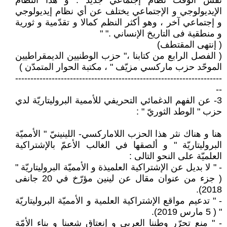
نفس الوقت نظام إجتماعي جديد . و هذا النظام
الإيديولوجي و الإجتماعي يختلف عن أي نظام إيديولوجي
و إجتماعي آخر ، وهو أكثر النظم كمالا و تقدّمية و ثورية
و منطقية فى التاريخ الإنساني ." "
( إنتهى المقتطف)
( الفصل الرابع من كتابنا ،" حزب الوطنيين الديمقراطيين
الموحّد حزب ماركسي مزيّف " ، مكتبة الحوار المتمدّن )
--------------------------------------------------------------------
--
3- عن الفهم الدغمائي التحريفي للأممية البروليتاريّة لدي
حزب " الوطد الثوريّ " :
هنا و هناك نثر هذا الحزب اللاماركسي- اللينينيّ " الأمميّة
البروليتاريّة " و ألصقها في الغالب الأعمّ بالإشتراكية
العلميّة على النحو التالى :
- " لا بديل عن الإشتراكية العلميذة و الأمميّة البروليتاريّة "
( جزء من عنوان مقال عن لينين مؤرّخ في 20 جانفى
2018).
- " تدعيم مواقع الإشتراكية العلمية و الأمميّة البروليتاريّة
" ( 5 مارس 2019).
- " منع تحرّر وطننا العربي و إنعتاق شعبنا و بناء الأمّة