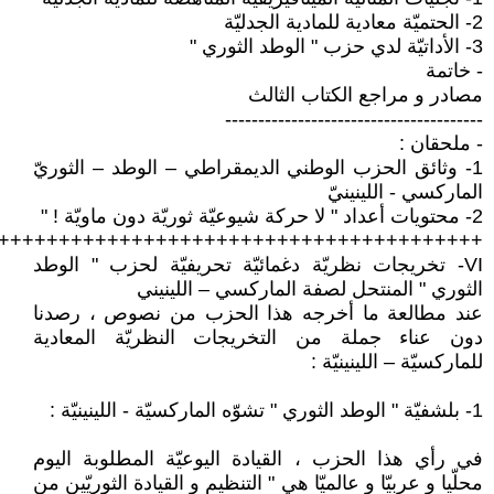
2- الحتميّة معادية للمادية الجدليّة
3- الأداتيّة لدي حزب " الوطد الثوري "
- خاتمة
مصادر و مراجع الكتاب الثالث
---------------------------------------
- ملحقان :
1- وثائق الحزب الوطني الديمقراطي – الوطد – الثوريّ
الماركسي - اللينينيّ
2- محتويات أعداد " لا حركة شيوعيّة ثوريّة دون ماويّة ! "
++++++++++++++++++++++++++++++++++++++++
VI- تخريجات نظريّة دغمائيّة تحريفيّة لحزب " الوطد
الثوري " المنتحل لصفة الماركسي – اللينيني
عند مطالعة ما أخرجه هذا الحزب من نصوص ، رصدنا
دون عناء جملة من التخريجات النظريّة المعادية
للماركسيّة – اللينينيّة :
1- بلشفيّة " الوطد الثوري " تشوّه الماركسيّة - اللينينيّة :
في رأي هذا الحزب ، القيادة اليوعيّة المطلوبة اليوم
محلّيا و عربيّا و عالميّا هي " التنظيم و القيادة الثوريّين من