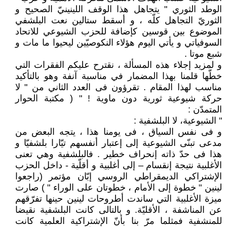
الوطد الثوري " يتجاهل هذا الوقف اللينينيّ الصحيح و
الثوريّ التجاهل كلّه ، و أسقط ستالين نعت البلشفي
الموضوع بين قوسين كإضافة للحزب الشيوعي للاتحاد
السوفياتي و يأتي اليوم هؤلاء النكوصيّين ليحيوا ما مات و
شبع موتا .
و لمزيد إجلاء هذه المسألة ، نقترح عليكم الفقرات التي
خطّها قلمنا بهذا المضمار في مناسبة آنفة وهو بالتأكيد
مناسب لهذا المقام . تقرؤون فى العدد الثاني من " لا
حركة شيوعية ثورية دون ماوية ! " ( مكتبة الحوار
المتمدّن :
" الشيوعية، لا البلشفية :
و فى نفس السياق ، فى يومنا هذا ، يتجه البعض من
مدعى تبنّى الشيوعية إلى إعتبار أنفسهم تيّارا بلشفيّا و
هذا فى حدّ ذاته إنحراف خطير . فالبلشفية وهي تعنى
الأغلبية نتيجة إنقسام – إلى أغلبية و أقلّية - داخل الحزب
الإشتراكي الديمقراطي الروسي إبّان مؤتمر (راجعوا
لينين " خطوة إلى الأمام ، خطوتان على الوراء " ) صارت
ميزة الأغلبية التي ساندت أطروحات لينين حينها تفرّقهم
عن المناشفة ، الأقليّة. و بالتالى كانت البلشفية نقيضا
للمنشفية فمثلما مرّ بنا بأنّ الإشتراكية العلمية كانت