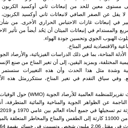
لى مستوى معين للحد من إنبعاثات ثاني أوكسيد الكربون ال
لا يقل عن الصفر الصافي لانبعاثات ثاني أوكسيد الكربون،
ير في إنبعاثات غازات الاحتباس الحراري الأخرى. من شأن
ريع والمستدام في إنبعاثات الميثان أن يَحُد أيضاً من تأثير الاحت
لوث الهبوب الجوي وتحسين جودة الهواء.
ماعية والاقتصادية لتغير المناخ.
لأدلة المتاحة، بما في ذلك الدراسات الفيزيائية، والأرصاد الجو
ليمية المختلفة، وبمزيد اليقين، إلى أن تغير المناخ من صنع الإنس
ية وشدة مثل هذا الحدث وأن هذه التغييرات ستستمر 
ع. وفي سياق التقدم في تغير المناخ، ستتكررمثل هذه ال
يُظهر أحدث تقريرللمنظمة العالمية للأرصاد ال
 الناجمة عن الظواهر الجوية والمناخية والمائية المتطرفة، أ
6
يُعزى أكثر من 11000 كارثة إلى الطقس والمناخ والمخاطر المتعلقة با