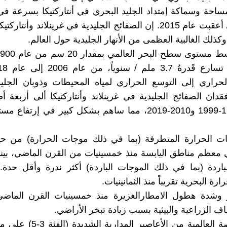
حة وسماكة إمتداد الجليد البحري في أنتاركتيكا بسرعة في
الثلاث التي أعقبت عام 2015. إن الصفائح الجليدية في غرينلاند وأنت
كذلك الغالبية العظمى من الأنهار الجليدية حول العالم.
لحراري إلى التوسع الحراري لمياه المحيطات وذوبان الجلي
ان الصفائح الجليدية في غرينلاند وأنتاركتيكا ألى أربعة 
عامي 1992-1999 و2010-2019، مما ساهم بشكل كبير في إرت
ت الحرارة المتطرفة (بما في ذلك موجات الحرارة) من حيث
 معظم مناطق اليابسة منذ خمسينيات من القرن الماضي، بين
باردة (بما في ذلك الموجات الباردة) أكثر ندرة وأقل حدة. 
رة البحرية تقريباً منذ الثمانينيات.
تر وشدة هطول الامطارالغزيرة منذ خمسينيات القرن الماضي
ف الزراعية والبيئية بسبب زيادة تبخر الأراضي.
زادت الحصة العالمية من الأعاصير ال