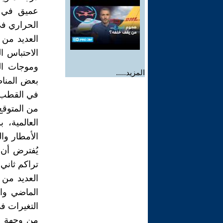
عميق في إ
الحراري في
العديد من 
الاحتباس ا
وموجات الح
المزيد.....
بعض المناط
في القطب ا
من المتوقع 
العالمية، 
الأمطار وال
يُفترض أن
تراكم ثاني
العديد من 
الماضي وا
التغيرات ف
من وجهة ال