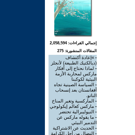
إجمالي القراءات: 2,058,594
المقالات المنشورة: 275
-
»إعادة أكتشاف
(ديالكتيك الطبيعة) لأنجلز
-
لماذا نحتاج إلى أفكار
ماركس لمحاربة الأزمة
البيئية لكوكبنا
-
السياسة الصينية تجاه
أفغانستان بعد إنسحاب
الناتو.
-
الماركسية وتغير المناخ
-
ماركس كعالم إيكولوجي
-
النيوليبرالية تحتضر
-
ما يقوله ماركس عن
التدمير البيئي
-
الحديث عن الاشتراكية
-
النضال من أجل الكرامة