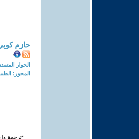
حازم كويي
الحوار المتمدن-العدد: 7107 - 21
المحور: الطبي
*ترجمة وإع