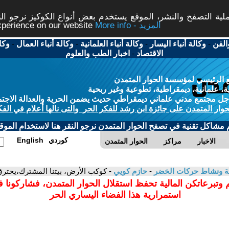
ة التصفح والنشر، الموقع يستخدم بعض أنواع الكوكيز نرجو النق
More info - المزيد
experience on our website
الفن
-
وكالة أنباء اليسار
-
وكالة أنباء العلمانية
-
وكالة أنباء العمال
-
وكا
الاقتصاد
-
اخبار الطب والعلوم
 الرئيسي لمؤسسة الحوار المتمدن
، علمانية، ديمقراطية، تطوعية وغير ربحية
ل مجتمع مدني علماني ديمقراطي حديث يضمن الحرية والعدالة الاجتم
حوار المتمدن على جائزة ابن رشد للفكر الحر والتى نالها أعلام في الفك
م مشاكل تقنية في تصفح الحوار المتمدن نرجو النقر هنا لاستخدام الموقع
كوردي
English
الاخبار
مراكز
الحوار المتمدن
بيئة ونشاط حركات الخضر
-
حازم كويي
- كوكب الأرض، بيتنا المشترك،يحترق
 وتبرعاتكن المالية تحفظ استقلال الحوار المتمدن، فشاركونا 
استمرارية هذا الفضاء اليساري الحر