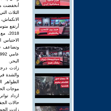
أنخفضت مسا
الانكماش، و
الاحتباس ا
وتضاعف فقد
البحر.
زادت درجا
والشدة في
الظواهر ال
موجات الحرا
ازداد توا
حالات الجفا