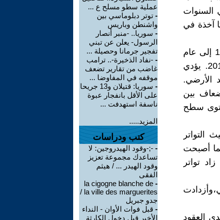
عملية سطو مسلح ع ...
 السنوات
-
توتر دبلوماسي بين
اركتيكا آخذة في
واشنطن وباريس
-
سوريا.. -منبر أنصار
الرسول- يعلن عن تبني
تفجير جرمانا وحصيلة ...
أرتفع متوسط مستوى سطح البحر العالمي بمقدار 20 سم من عام 1900 إلى عام
-
-نفاد الذخيرة-.. ترامب
2018، مع تسارع قَدرهُ 3.7 ملم / سنوياً، من عام 2006 إلى عام 2018. يؤدي
غاضب من تقارير تضعف
موقفه في المفاوضا ...
د الأرضي.
-
سوريا: قتيلان و13 جريحا
أضعاف بين
على الأقل بانفجار عبوة
ناسفة استهدفت ...
فاع مستوى سطح
المزيد.....
 التواتر
كتب ودراسات
ما أصبحت
-
‫-;-وقود الهيدروجين: لا
تساعدك مجموعة تعزيز
زاد تواتر
وقود الهيدر ... / هيثم
الفقى
la cigogne blanche de
-
،وأزدادت
la ville des marguerites /
جدو جبريل
-
قبل فوات الأوان - النداء
مدارية الشديدة (الفئة 3-5) على مدى العقود
الأخير قبل دخول الكارثة