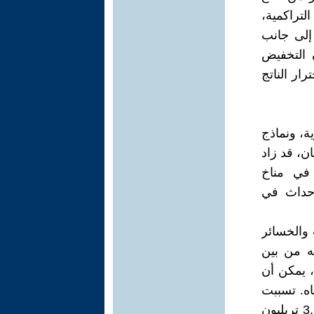
تراكمية،
 إلى جانب
 التخفيض
رار الناتج
ية، ونماذج
ان، قد زاد
في مناخ
أحداث في
جوية (WMO) حول الوفيات والخسائر
نه من بين
2232 كارثة تم تسجيلها في جميع أنحاء العالم بين عامي 1970 و 2019، يمكن أن
لمياه. تسببت
هذه الكوارث في مقتل 2.06 مليون شخص وتسببت في خسائر بقيمة 3.64 تريليون