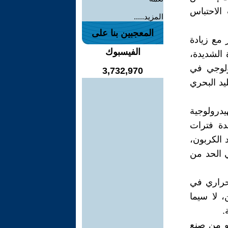
الاحتباس
المزيد.....
المعجبين بنا على
 مع زيادة
الفيسبوك
 الشديدة،
ولوجي في
3,732,970
يد البحري
يدرولوجية
شدة فترات
 الكربون،
 الحد من
لحراري في
 لا سيما
.
هو من صنع