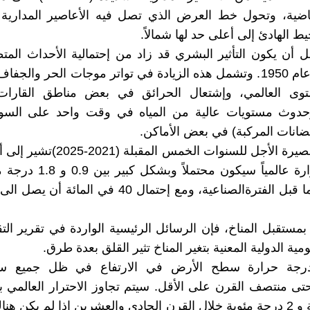
لماضية، وتحول خط العرض الذي تصل فيه الأعاصير المداري
 الهادئ إلى أعلى حد لها شمالاً.
 أن يكون التأثير البشري قد زاد من إحتمالية الأحداث الم
الصلة منذ عام 1950. وتشمل هذه الزيادة في تواتر موجات الحر والجف
وى العالمي، وإشتعال الحرائق في بعض مناطق القارات 
حدوث مستويات عالية من المياه في وقت واحد على الس
فيضانات المركبة) في بعض الأماكن.
التوقعات قصيرة الأجل للسنوات الخمس ال
درجة الحرارة عالمياً سيكون محتمل
بمستقبل المناخ، فإن الرسائل الرئيسية الواردة في تقرير التقي
ومية الدولية المعنية بتغير المناخ تثير القلق بعدة طرق.
رجة حرارة سطح الأرض في الارتفاع في ظل جميع سين
درجة مئوية و 2 درجة مئوية خلال القرن الحادي والعشرين إذا لم يكن 