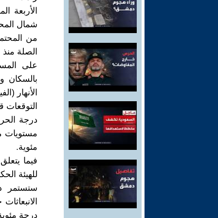
الأربعة ا
شمال المحيط
من المحتمل
على المست
بالسكان و
الأنهار (ال
مئوية.
فيما يتعلق 
للهيئة الحك
ستستمر د