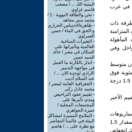
البيئية الك ... / مصعب
ة في غرب
قاسم عزاوي
-
نحن والطاقة النووية - 1 /
محمد منير مجاهد
تطرفة ذات
-
ظاهرةالاحتباس الحراري
و-الحق في الماء / حسن
اف المتزامنة
العمراوي
المأهولة
-
التغيرات المناخية
العالمية وتأثيراتها على
واحل وفي
السكان في مصر / خالد
السيد حسن
-
انذار بالكارثة ما العمل
مقبلة (2021-2025)تشير إلى أن متوسط
في مواجهة التدمير
اً وبشكل كبير بين 0.9 و 1.8 درجة مئوية فوق
الارادي لوحدة الان ... /
عبد السلام أديب
مستويات ما قبل الفترةالصناعية، ومع إحتمال 40 في المائة أن يصل الى 1.5 درجة
-
الجغرافية العامة لمصر /
محمد عادل زكى
-
تقييم عقود التراخيص
يم الأخير
ومدى تأثيرها على
المجتمعات المحلية /
حمزة الجواهري
اريوهات
-
الملامح المميزة لمشاكل
البيئة في عالمنا المعاصر
الانبعاثات حتى منتصف القرن على الأقل. سيتم تجاوز الاحترار العالمي بمقدار 1.5
مع نظرة على ... / هاشم
هناك إنخفاض
نعمة