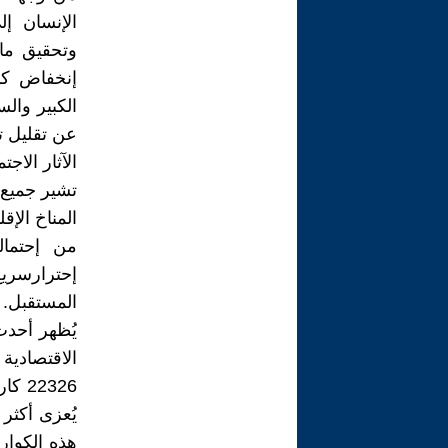
الإنسان إ
وتحقيق ما 
إنخفاض كب
الكبير والس
عن تقليل ت
الآثار الاجت
تشير جميع ا
المناخ الإق
من إحتمال
إحترارسري
المستقبل.
الاقتصادية