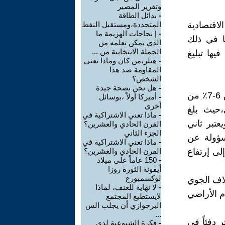
وتقرير المصير
-
بدائل الطاقة
لاقتصادية
المتجددة،ومستقبل النفط
-
| نجاحات الهزيمة ما
ا في ذلك
الذي يمكن تعلمه من
الحملة الانتخابية من ...
حيث جرى فيها تبليغ
-
هتلر،من كان وماذا تعني
المقاومة ضد هذا
الشخص؟
-
هل نحن بصحة جيدة
على الرغم من وباء كورونا( COVID-19) العالمي، الذي أدى إلى إنخفاض 6-7٪ من
-
أميركا أولاً ،بوسائل
أخرى
،حيث بلغ
-
ماذا تعني الاشتراكية في
لى مستوى، ويعتبر ثاني
القرن الحادي والعشرين؟
الجزء الثاني
سؤولة عن
-
ماذا تعني الاشتراكية في
لى إرتفاع
القرن الحادي والعشرين؟
-
150 عاماً على ميلاد
أيقونة الثورة روزا
لوكسمبورغ
لاف الجوي
-
لا نهاية للعنف، لماذا
دام الأراضي
لايستطيع المجتمع
البرجوازي أن يجلب الس
...
لفترة بين 2017 الى 2021 هو الأكثر دفئاً في
-
فكرة الشيوعية لدى