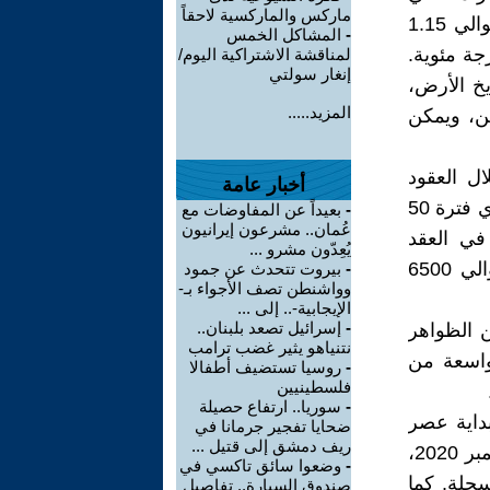
ماركس والماركسية لاحقاً
فترة مماثلة منذ بدء تسجيله. يبلغ الاحترار الملحوظ من 1850-1900 حوالي 1.15
-
المشاكل الخمس
 تقدير للاحترار الإجمالي من صنع الإنسان هو 1.07 درجة مئوية.
لمناقشة الاشتراكية اليوم/
إنغار سولتي
يخ الأرض،
المزيد.....
ن، ويمكن
ال العقود
أخبار عامة
الماضية. إلا أن معدل الاحترارالسريع على مدى الخمسين سنة الماضية (أي فترة 50
-
بعيداً عن المفاوضات مع
عُمان.. مشرعون إيرانيون
ارة في العقد
يُعِدّون مشرو ...
الماضي درجة الحرارة للفترة الدافئة التي امتدت لقرون عديدة منذ حوالي 6500
-
بيروت تتحدث عن جمود
وواشنطن تصف الأجواء بـ-
الإيجابية-.. إلى ...
-
إسرائيل تصعد بلبنان..
ن الظواهر
نتنياهو يثير غضب ترامب
واسعة من
-
روسيا تستضيف أطفالا
فلسطينيين
-
سوريا.. ارتفاع حصيلة
بداية عصر
ضحايا تفجير جرمانا في
ريف دمشق إلى قتيل ...
الكشف عن طريق الأقمار الصناعية (منذ عام1979 حتى اليوم). ففي سبتمبر 2020،
-
وضعوا سائق تاكسي في
جلة. كما
صندوق السيارة.. تفاصيل