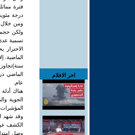
ومن خلال ا
ولكن حجم ا
تسمية عدة 
الاحترار ي
اخر الافلام
عام.
هناك أدلة 
الجوية وا
المؤشرات، 
وقد شهد ال
وصل إمتداد