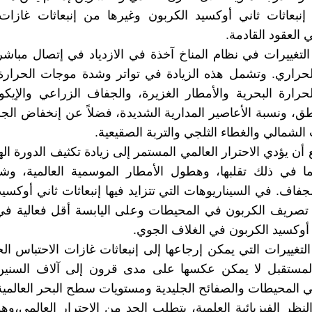
نبعاثات ثاني أوكسيد الكربون وغيرها من إنبعاثات غازات 
 العقود القادمة.
التغييرات في نظام المناخ آخذة في الازدياد في إتصال مباشر
لحراري. وتشمل هذه الزيادة في تواتر وشدة موجات الحرارة
رارة البحرية والأمطار الغزيرة، والجفاف الزراعي والإيك
ق، ونسبة الأعاصير المدارية الشديدة، فضلاً عن إنخفاض الجل
لشمالي والغطاء الثلجي والتربة الصقيعية.
أن يؤدي الاحترار العالمي المستمر إلى زيادة تكثيف الدورة اله
بما في ذلك تقلبها، وهطول الأمطار الموسمية العالمية، و
جفاف. في السيناريوهات التي تتزايد فيها إنبعاثات ثاني أوكسيد
 تصريف الكربون في المحيطات وعلى اليابسة أقل فعالية في
 أوكسيد الكربون في الغلاف الجوي.
التغييرات التي يمكن إرجاعها إلى إنبعاثات غازات الاحتباس ا
لمستقبل لا يمكن عكسها على مدى قرون إلى آلاف السنين،
ي المحيطات والصفائح الجليدية ومستويات سطح البحر العالمية
نظر الفيزيائية العلمية، يتطلب الحد من الاحترار العالمي،و