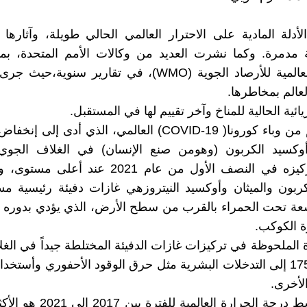
لأدلة المادية على الاحترار العالمي الحالي طويلة، وآثارها ا
ة مدمرة. وكما نشرت العديد من وكالات الأمم المتحدة، بم
المنظمة العالمية للأرصاد الجوية (WMO)، في تقارير سنوية،
لعالم بمخاطرها.
زيائية الحالية للمناخ وآخر تقييم لها في المستقبل.
أوكسيد الكربون (وهومن صنع الإنسان) في الغلاف الجوي
متوسط تركيزه في النصف الأول من عام 2021 عند أع
ربون والميثان وأوكسيد النيتروزهي غازات دفيئة رئيسية م
شعة تحت الحمراء بالقرب من سطح الأرض، الذي يؤدي بدوره إ
 الكوكب.
دة الملحوظة في تركيزات غازات الدفيئة المختلطة جيداً في الغ
منذ عام 1750 إلى التدخلات البشرية مثل حرق الوقود الأحفوري وأستخ
لأخرى.
وكان متوسط درجة الحرارة العالمية ل