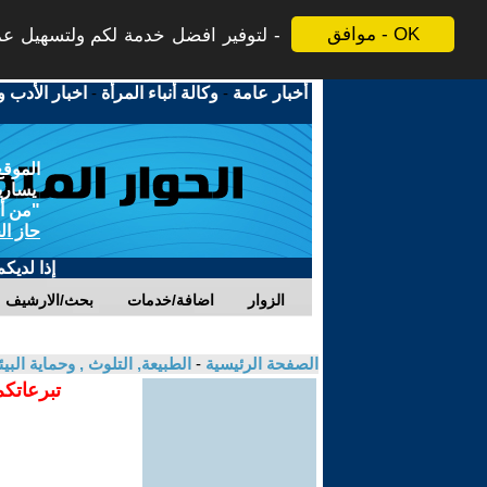
موافق - OK
لتوفير افضل خدمة لكم ولتسهيل عملي
أخبار عامة
-
وكالة أنباء المرأة
-
اخبار الأدب و
الموقع
يسارية
"من أج
حاز ال
إذا لديك
الزوار
اضافة/خدمات
بحث/الارشيف
الصفحة الرئيسية
-
الطبيعة, التلوث , وحماية ال
تبرعاتكم