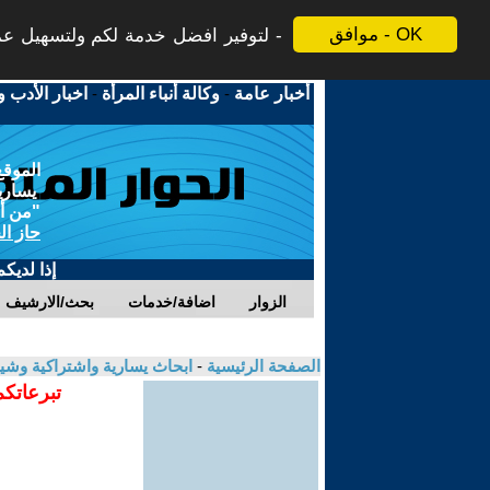
موافق - OK
لتوفير افضل خدمة لكم ولتسهيل عملي
أخبار عامة
-
وكالة أنباء المرأة
-
اخبار الأدب و
الموقع
يسارية
"من أج
حاز ال
إذا لديك
الزوار
اضافة/خدمات
بحث/الارشيف
الصفحة الرئيسية
-
ابحاث يسارية واشتراكية وشي
تبرعاتكم