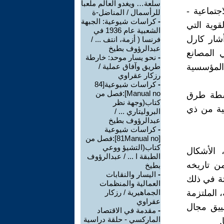
سلعة… ويغدو العالم ملعباً
جتماعية -
للرأسمال / المناضل-ة
-
كراسات شيوعية: الجبهة
قوية التي
الشعبية عام 1936 في
أشار كارل
فرنسا ( أزمة، انتف ... /
عبدالرؤوف بطيخ
 المصانع
-
نحو يسار موحد: خارطة
 المؤسسية
طريق وآفاق عملية /
رزكار عقراوي
-
كراسات شيوعية[84
Manual no]:فصل من
اسطة طرق
كتاب(وجهة نظر
اجية من ذي
البروليتاري ... /
عبدالرؤوف بطيخ
-
كراسات شيوعية
[81Manual no]:فصل من
كتاب(التشيؤ ووعي
 الأشكال
الطبقة ا ... / عبدالرؤوف
من تاريخه
بطيخ
-
اليسار والنقابات
ثة في ذلك
العمالية والمنظمات
 الملتزمة
الجماهيرية / رزكار
عقراوي
ضييق مجال
-
مقدمة في الاقتصاد
الماركسي - حلقة دراسية
.