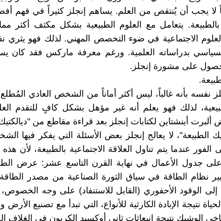
ً لا يجب أن يُنتقص من العلم. يساهم إنجلز كثيراً في فهم أفض
 بالطبيعة. يتعامل مع العلوم الطبيعية بشكل مكثف أكثر مما
لعلوم الاجتماعية في ضوء التخصص المهني. لذلك فهو يثري 
لسياسي بدراساته العلمية. ورغم معرفة ماركس فقد كان يسع
لحصول على مشورة إنجلز.
طبيعة.
ز نفسه بأنه غالباً، ليس أكثر أماناً من الشخص العادي المُطل
بيعية، لذلك فهو يعلم أنه غير مؤهل بشكل كافٍ للتقدم العلم
ألبرت أينشتاين لكتابات إنجلز بعد قراءة مقاطع من "ديالكتيك 
يك الطبيعة"، لا يعالج إنجلز بعض الأسئلة التي يفكر فيها الش
الفور عندما يتم تناول العلاقة الاجتماعية بالطبيعة، لأن هذه 
لى جدول الأعمال في نهاية القرن التاسع عشر: عرض الط
يير نظام الطاقة في سياق الثورة الصناعية من مصدر الطاق
 إلى الوقود الأحفوري (القابل للاستنفاد) على وجه الخصوص، 
ياة نتيجة الإبادة الكارثية للأنواع، التي تبدأ مع تصنيع الأرض وا
مناخي الوشيك نتيجة إنبعاثات ثاني أوكسيد الكربون في الغلاف ا