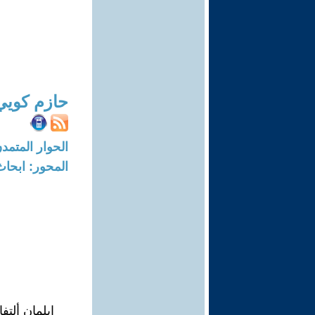
حازم كويي
الحوار المتمدن-العدد: 7095 - 21
المحور: ابحاث
إيلمان ألتفا