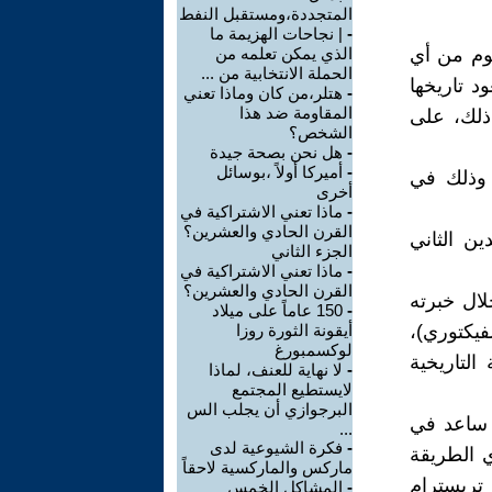
المتجددة،ومستقبل النفط
-
| نجاحات الهزيمة ما
يوم من أي
الذي يمكن تعلمه من
الحملة الانتخابية من ...
 تاريخها
-
هتلر،من كان وماذا تعني
المقاومة ضد هذا
 ذلك، على
الشخص؟
-
هل نحن بصحة جيدة
-
أميركا أولاً ،بوسائل
 وذلك في
أخرى
-
ماذا تعني الاشتراكية في
القرن الحادي والعشرين؟
ن الثاني
الجزء الثاني
-
ماذا تعني الاشتراكية في
القرن الحادي والعشرين؟
ال خبرته
-
150 عاماً على ميلاد
فيكتوري)،
أيقونة الثورة روزا
لوكسمبورغ
لتاريخية
-
لا نهاية للعنف، لماذا
لايستطيع المجتمع
البرجوازي أن يجلب الس
 ساعد في
...
-
فكرة الشيوعية لدى
 الطريقة
ماركس والماركسية لاحقاً
 تريسترام
-
المشاكل الخمس