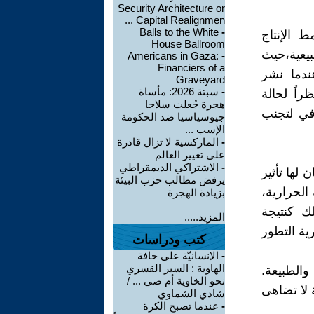
Security Architecture or
Capital Realignmen ...
Balls to the White
-
ط الإنتاج
House Ballroom
بيعية،حيث
Americans in Gaza:
-
Financiers of a
ندما نشر
Graveyard
-
سبتة 2026: مأساة
راً لحالة
هجرة جُعلت سلاحا
في لتجنب
جيوسياسيا ضد الحكومة
الإسب ...
-
الماركسية لا تزال قادرة
على تغيير العالم
-
الاشتراكي الديمقراطي
لها تأثير
يرفض مطالب حزب البيئة
الحرارية،
بزيادة الهجرة
ك كنتيجة
المزيد.....
ية التطور
كتب ودراسات
-
الإنسانيّة على حافة
الهاوية : السير القسري
والطبيعة.
نحو الخاوية أم صي ... /
 لا تضاهى
شادي الشماوي
-
عندما تصبح الكرة