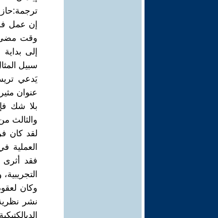
ترجمة:حاز
إن عمل فري
وقت مضى في
إلى بداية 
سبيل المثال
يَدعي تري
عنوان مثير
بلا شك فإ
والثالث من
لقد كان ف
العملية في
فقد أثرى 
التجريبية، 
وكان لعقو
نشر نظرية
الديالكتيك