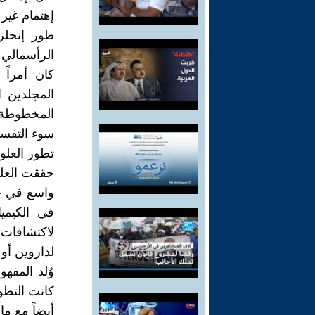
إهتمام غير 
طور إنجلز 
الرأسمالي 
كان أمراً
المجلدين ا
المخطوطة 
سوء التفسي
تطور العلوم
حققت العلوم
واسع في جم
في الكيمي
لاكتشافات ج
لداروين أو 
وُلد المفهو
كانت التطو
أيضاً مع ما