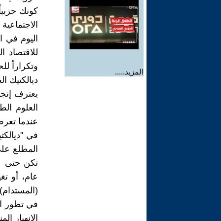
كونك حزبيا
الاجتماعية
اليوم في ا
للاقتصاد ا
وتكراراً ل
المزيد.....
ديالكتيك ال
يعترف إنجل
العلوم الط
عندما تعرض 
في "ديالكت
المطلع على 
تكن حتى ع
عام، أو تغ
(المستدام)
في تطور الح
الانهيار ال