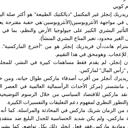
م كويي
دريك إنجلز غير المكتمل "ديالكتيك الطبيعة" هو أكثر صلة ال
 مواجهة الأنثروبوسين(الأنثروبوسين:هي حقبة مقترحة يعود
التأثير البشري الكبير على جيولوجيا الأرض والنظم، بما في
 الغير محدود، تغير المناخ البشري المنشأ).
سترام هانت،أن فريدريك إنجلز هو من "أخترع الماركسية".
 للإعجاب. وهومحق في هذا التقييم.
ن إنجلز، لم يقدم فقط مساهمات كبيرة في النشر، للمجلدي
 "رأس المال" لماركس.
ريديرك أنجلز من أقرب أصدقاء ماركس طوال حياته، ومن خل
 مانشستر (مركز الأحداث الرأسمالية العالمية في العصر ال
نقد ماركس للاقتصاد السياسي من خلال الرسوم التوضيحية ا
والتطور النظري لمفهوم دعم التعليقات والتفسيرات الكبيرة.
د من الزمان شريك ماركس في المحادثة والمراسلة. كما أنه
 ماركس، ولم يكن شديد الحساسية للجدل البليغ ضد منتقدي
ية ومادية ماركس.فقد فعل إنجلز ذلك بكل تواضع، كما يشير