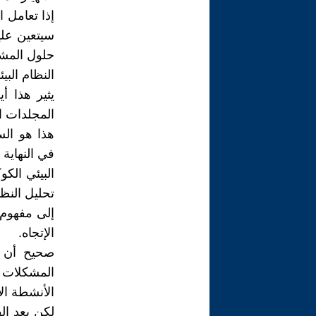
سيتعين علي
حلول المشكل
النظام البي
يثير هذا أ
المجلدات ال
هذا هو الس
البيئي الك
تحليل النظا
إلى مفهوم 
الإتجاه.
صحيح أن وف
المشكلات ا
الأنشطة ال
لكن بعد ال