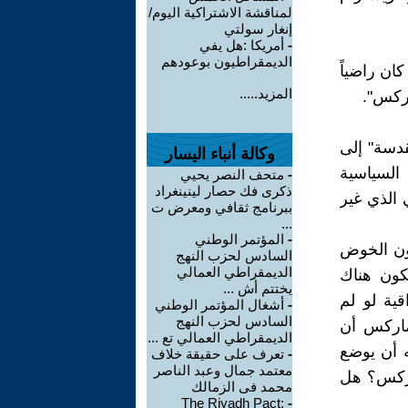
لمناقشة الاشتراكية اليوم/
إنغار سولتي
-
أمريكا :هل يفي
الديمقراطيون بوعودهم
رج في نيويورك في نوفمبر عام 1890، لقد كان راضياً
المزيد.....
اركس".
قدسة" إلى
وكالة أنباء اليسار
 السياسية
-
متحف النصر يحيي
ذكرى فك حصار لينينغراد
 الذي غير
ببرنامج ثقافي ومعرض ت
...
-
المؤتمر الوطني
ون الخوض
السادس لحزب النهج
الديمقراطي العمالي
كون هناك
يختتم أش ...
ية لو لم
-
أشغال المؤتمر الوطني
السادس لحزب النهج
ماركس أن
الديمقراطي العمالي تع ...
 أن يوضع
-
تعرف على حقيقة خلاف
معتمد جمال وعبد الناصر
اركس؟ هل
محمد فى الزمالك
The Riyadh Pact:
-