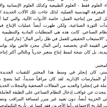
ء العلوم فقط - العلوم الطبيعية وكذلك العلوم الإنسانية والا
 المعرفة الهندسية العملية. لذلك جاءت تلك الآلات الجديدة ال
كبير من إنتاجية العمل- خاصة الأدوات الآلية، والتي كما 
أت الثورة الصناعية، ولكن ظهرت أيضاً عمليات الإنتاج في
نظام الصناعي. كانت هذه هي المتطلبات المادية والتنظيمية
لى "الاستيعاب الحقيقي للعمل في ظل رأس المال" (ماركس).
ئض القيمة الذي يخصصه رأس المال مجرد فائض يولد بو
قليدية، بل كان نتيجة لنمط إنتاج متغير جذرياً وبالتالي أكثر إنت
مختبر.
ر، كان إنجلز في وسط هذا المختبر للتقنيات الجديدة،
 أو الممارسات الإدارية. لقد كان مراقباً شديداً، كما يتضح 
املة في إنجلترا والعديد من المقالات الصحفية والمجلات الحدي
 يتحدث عن عواقب إدخال النظام الصناعي على الطبقة العاملة،
لتالي الحزبية أيضاً، دون تقييد غير مبرر لمسافة المراقب وت
ب التاريخ الاجتماعي،أما الآخرون فقد كتبوا عن تأريخ التكنولوجيا