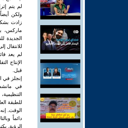
لم يتم إثرا
ولكن أيضاً
زادت بشكل 
ماركس، بد
الجديدة لل
للانتقال إ
لم يعد فا
الإنتاج الت
قبل.
إنجلز في ال
في مانشست
التنظيمية،
للطبقة الع
الوقت. إنه
دائماً وبا
الرؤية. يكت