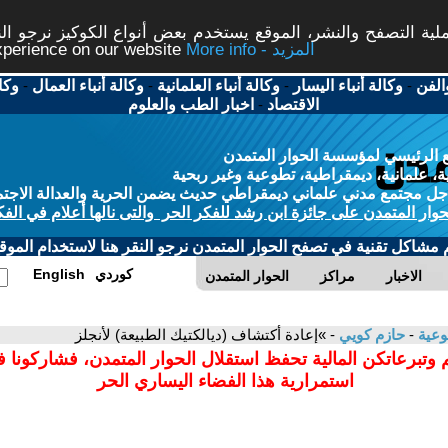
ة التصفح والنشر، الموقع يستخدم بعض أنواع الكوكيز نرجو النق
More info - المزيد
experience on our website
الفن
-
وكالة أنباء اليسار
-
وكالة أنباء العلمانية
-
وكالة أنباء العمال
-
وكا
الاقتصاد
-
اخبار الطب والعلوم
 الرئيسي لمؤسسة الحوار المتمدن
، علمانية، ديمقراطية، تطوعية وغير ربحية
ل مجتمع مدني علماني ديمقراطي حديث يضمن الحرية والعدالة الاجتم
حوار المتمدن على جائزة ابن رشد للفكر الحر والتى نالها أعلام في الفك
م مشاكل تقنية في تصفح الحوار المتمدن نرجو النقر هنا لاستخدام الموقع
كوردي
English
الاخبار
مراكز
الحوار المتمدن
وعية
-
حازم كويي
- »إعادة أكتشاف (ديالكتيك الطبيعة) لأنجلز
 وتبرعاتكن المالية تحفظ استقلال الحوار المتمدن، فشاركونا 
استمرارية هذا الفضاء اليساري الحر