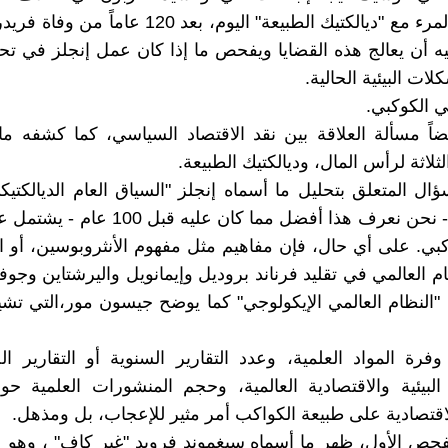
إذا تعامل المرء مع "ديالكتيك الطبيعة" اليوم، بعد 120 ع
ه أن يعالج هذه القضايا ويفحص ما إذا كان عمل إنجلز في تح
ات البيئية الحالية.
ئي الكوكبي.
يضاً مسألة العلاقة بين نقد الاقتصاد السياسي، كما كشفه
ثلاثة لرأس المال، وديالكتيك الطبيعة.
ؤال المتعلق بتحليل ما أسماه إنجلز "السياق العام الديالكتيك
في النهاية - نحن نعرف هذا أفضل مما كان عليه ق
وكبي. على أي حال، فإن مفاهيم مثل مفهوم الأنثروبوسين، أو 
م العالمي في تقليد فرناند بروديل وإيمانويل واليرشتاين وجوف
"النظام العالمي الإيكولوجي" كما يوضح جيسون مور،التي تشي
رة المواد العلمية، وعدد التقارير السنوية أو التقارير 
لبيئية والاقتصادية العالمية، وحجم المنشورات العلمية ح
اقتصادية على طبيعة الكواكب أمر مثير للإعجاب، بل ومذهل.
فحص الأول، ظهر ما أسماه سيغموند فرويد "غير كافٍ" ، وهو 