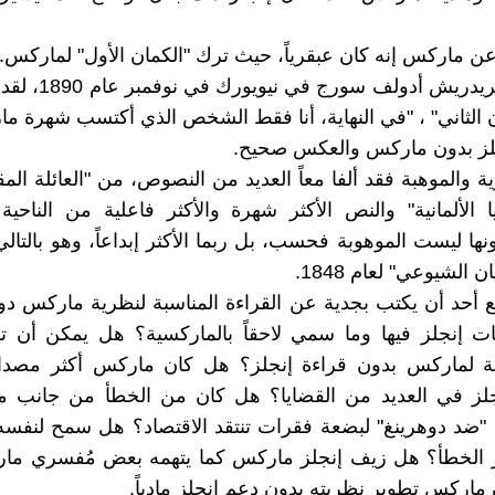
عن ماركس إنه كان عبقرياً، حيث ترك "الكمان الأول" لماركس.
كتب إلى فريدريش أدولف سو
 الثاني" ، "في النهاية، أنا فقط الشخص الذي أكتسب شهرة م
جلز بدون ماركس والعكس صحيح.
ة والموهبة فقد ألفا معاً العديد من النصوص، من "العائلة الم
جيا الألمانية" والنص الأكثر شهرة والأكثر فاعلية من الناحية
نها ليست الموهوبة فحسب، بل ربما الأكثر إبداعاً، وهو بالتالي
ان الشيوعي" لعام 1848.
 أحد أن يكتب بجدية عن القراءة المناسبة لنظرية ماركس د
ت إنجلز فيها وما سمي لاحقاً بالماركسية؟ هل يمكن أن ت
ية لماركس بدون قراءة إنجلز؟ هل كان ماركس أكثر مصداق
جلز في العديد من القضايا؟ هل كان من الخطأ من جانب 
"ضد دوهرينغ" لبضعة فقرات تنتقد الاقتصاد؟ هل سمح لنفسه
 الخطأ؟ هل زيف إنجلز ماركس كما يتهمه بعض مُفسري م
 ماركس تطوير نظريته بدون دعم إنجلز مادياً.