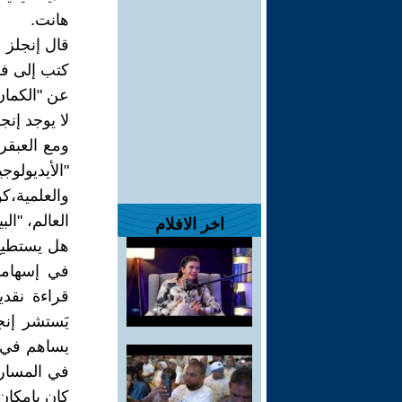
هانت.
قال إنجلز 
عن "الكمان
لا يوجد إن
ومع العبقري
"الأيديولو
والعلمية،كو
العالم، "البي
اخر الافلام
هل يستطيع
في إسهاما
قراءة نقد
يَستشر إن
يساهم في 
في المسار
كان بإمكان