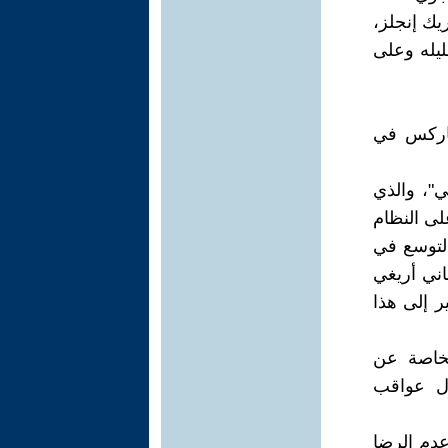
اماً من وفاة فريدريك إنجلز،
ليله وعلى
 ماركس في
ي"، والذي
بل 100 عام - يشتمل على النظام
التوسع في
اني أريغي
ر إلى هذا
الخاصة عن
ول عواقب
عدم الرضا