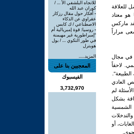
للاتجاه البلشفي الأ ... /
ل للعلاقة
كوران عبد الله
-
أفكار حول مقال رزكار
 هو معتاد
عقراوي عن الذكاء
نقد ماركس
الاصطناعي / ك كابس
-
روسيا: قوة إمبريالية أم
ى مراراً
“إمبراطورية غير مهيمنة
في طور التكوي ... / بول
هوبترل
المزيد.....
ع في مجال
ي. لاحقاً
المعجبين بنا على
الطبيعة".
الفيسبوك
خص العادي
3,732,970
الأسئلة لم
اقة بشكل
ة الشمسية
والتدخلات
لغابات، أو
لجوي.