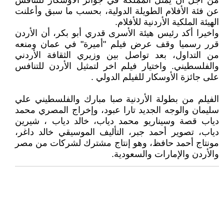
من أجل أن يُمثّل المملكة في جوائز الأوسكار للتنافس
عن فئة الأفلام الطويلة الدولية، بحسب ما سبق وأعلنت
الهيئة الملكية الأردنية للأفلام.
واخيرا أكد رئيس هيئة الأسرى قدري أبو بكر، أن الأردن
قرر رسميا وقف عرض فيلم "أميرة" في عمان ومنعه
من التداول، بعد تواصل بين وزيري الثقافة الأردني
والفلسطيني. واختيار فيلم اخر لتمثيل الأردن للتنافس
على جائزة الأوسكار للفيلم الدولي .
الفيلم من بطولة الأردنية صبا مبارك والفلسطيني علي
سليمان والوجه الجديد تارا عبود، وإخراج المصري محمد
دياب قصة وسيناريو محمد دياب، خالد دياب ، شيرين
دياب، تصوير أحمد جبر، التأليف الموسيقي خالد داغر،
مونتاج أحمد حافظ، وهو إنتاج مشترك لشركات من مصر
والأردن والإمارات والسعودية.