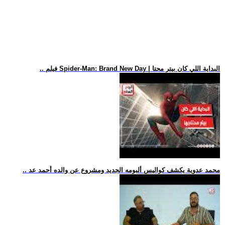
.. فيلم Spider-Man: Brand New Day | البداية اللي كان بيتر محتا
.. محمد عدوية يكشف كواليس ألبومه الجديد ومشروع عن والده أحمد عد