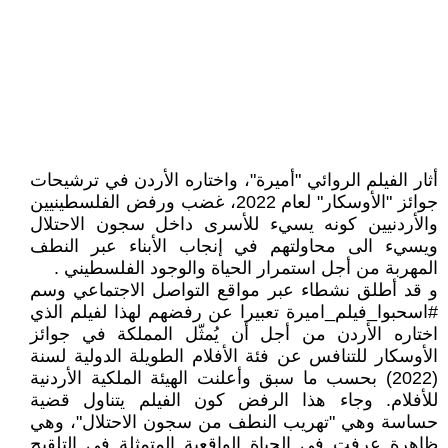
أثار الفيلم الروائي "أميرة"، واختاره الأردن في ترشيحات
جوائز "الأوسكار" لعام 2022، غضب ورفض الفلسطينيين
والأردنيين كونه يسيء للأسرى داخل سجون الاحتلال
ويسيء الى محاولتهم في إنجاب الأبناء عبر النطف
المهربة من أجل استمرار الحياة والوجود الفلسطيني .
و قد أطلق نشطاء عبر مواقع التواصل الاجتماعي وسم
#اسحبوا_فيلم_اميرة تعبيرا عن رفضهم لهذا لفيلم الذي
اختاره الأردن من أجل أن يُمثّل المملكة في جوائز
الأوسكار للتنافس عن فئة الأفلام الطويلة الدولية لسنة
(2022) بحسب ما سبق وأعلنت الهيئة الملكية الأردنية
للأفلام. وجاء هذا الرفض كون الفيلم يتناول قضية
حساسة وهي "تهريب النطف من سجون الاحتلال"، وهي
ظاهرة عرفت في الحياة الواقعية المتمثلة في التلقيح