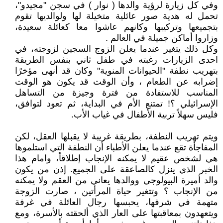
وفي كل زيارة لرؤية والدها ( نوار ) في سجن "مجيدو"،
تحمل له هدية صور عائلية متخيلة لها ولوالديها تقوم
بتجميعها وتركيبها وكانهم عاشوا معا كعائلة سعيدة،
وزاروا أماكن جميلة في العالم .
وكل ذلك يتغير عندما يعلن الزوج السجين لزوجته، في
احدى الزيارات رغبته في طفل ثاني بنفس الطريقة
بتهريب نطفة "الحيوانات المنوية" وكان قد أنهى مؤخرًا
إضرابه عن الطعام ، وأن الوقت قد يكون هو الوقت
المناسب للاستفادة من فترة وجيزة من التساهل
الإسرائيلي ؟! تمتنع الأم في البداية، ثم تعود لتوافق،
فليس سهلاً تربية الأطفال في غياب الأب.
ويتم تهريب النطفة، بطريقة غريبة لا يقبلها العقل، لكن
المفاجأة تقع عندما يعلن الأطباء أن النطفة التي استلموها
هي لشخص عقيم لا يمكنه الإنجاب إطلاقاً، وامام هذا
الخبر الذي ينزل كالصاعقة على الجميع. إذن من يكون
والد أميرة البيولوجي ووالدها يعاني من العقم ولا يمكنه
من الإنجاب ؟ وتتغير حياة المرأتين ، صارت الزوجة
متهمة في شرفها، يحبسها رجال العائلة في غرفة
ويتعهدون بمعاقبتها على العار الذي ألحقته بالأسرة، ومع