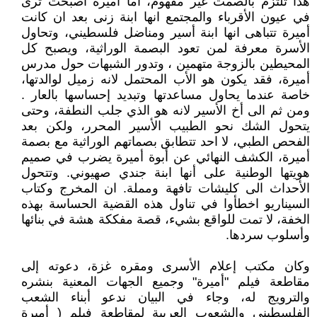
هذا تلتزم بالصمت غير مفهوم، أما أميرة أصبحت ترى
في عيون الأقرباء والمجتمع انها ابنة زنى بعد ان كانت
أميرة تتباهى انها ابنة أسير ومناضل فلسطيني، وتحاول
الأسرة معرفة لمن تعود البصمة الوراثية، ويصبح كل
المحيطين بالزوجة متهمين ، وتدور الشبهات حول مدرس
أميرة، فقد يكون هو الأب المحتمل لانه زميل لوالدتها،
خاصة عندما يحاول مساعدتها وتبديد إحساسها بالعار .
ومن ثم الى أخ الأسير لانه هو الذي جلب النطفة، وحتى
يتحول الشك نحو الطبيب الأسير المحرر، ولكن بعد
الفحص الطبي، لا احد تتطابق بصماتهم الوراثية مع بصمة
أميرة، الكشف النهائي عن أبوة أميرة يضرب في صميم
هويتها الوطنية على أنها ابنة جندي صهيوني. وتتحول
الأحداث الى كليشات تافهة ومملة. ان المخرج وكتاب
السيناريو اخطأوا في تناول هذه القضية الحساسة بهذه
الخفة، لا تمت للواقع بشيء، قصة مفككة هشة في بنائها
وأسلوب سردها.
وكان مكتب إعلام الأسرى ومقره غزة، دعوته إلى
مقاطعة فيلم "أميرة" وجميع الجهات المعنية بنشره
والترويج له، وجاء في البيان ندعو أبناء الشعب
الفلسطيني والشعوب العربية لمقاطعة فيلم ( أميرة