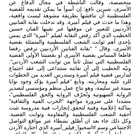
متخصصة، وقالت الناشطة في مجال الدفاع عن
الأسرى، شيرين نافع: إن أسوأ ما يمكن تقديمه للقضية
الفلسطينية أن تناقشها بطريقة مشوهة ليست واقعية،
وهذا ما حدث في فيلم أميرة. وقد تدخلت نقابة الفنانيين
الأردنيين للتعبير عن موقفها عبر نقيبها الفنان حسين
الخطيب الذي أكد رفض النقابة لفيلم "أميرة" الذي يمس
بإحدى أهم ثوابت الشعب الفلسطينية والمتمثلة بقضية
الأسرى، وقال " "نقابة الفنانين الأردنيين ترفض رفضا
قاطعا المساس بقضية الأسرى أو بقضيتنا الأولى القضية
الفلسطينية التي تمثل ثابتاً من ثوابت الشعب الأردني".
ونبّه الخطيب إلى أن نقابته ستتداعى إلى عقد اجتماع
لتدارس قضية فيلم أميرة وستدرس العديد من الخطوات
للرد عليه ومحاربته. وتابع "فيلم أميرة يؤكد وجود نوايا
مبيتة غير سليمة، وهو نتاج عمل منظم ومؤسسي لتصدير
الرواية الصهيونية وتُحرّف الرواية والحق الفلسطيني"،
مشددا على ضرورة مواجهة "الحرب الفنية والثقافية"
بماكنة إعلامية وفنية لتحقق إنجازات فنية مدروسة تثبت
أحقية الشعب الفلسطينية والمقاومة وثوابت القضية.
وكل ذلك جاء بعد ان أطلق نشطاء عبر مواقع التواصل
الاجتماعي وسم #اسحبوا_فيلم_أميرة الذي اختاره الأردن