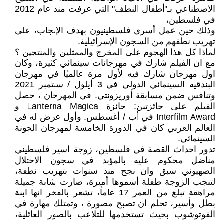
الاصطناعي بـ"أطفال النطف" التي عرفت منذ عام 2012
في فلسطين،
وذلك حين عمل أسرى فلسطينيون بهدف الإنجاب، على
تهريب نطفهم من السجون الإسرائيلية.
لماذا كل هذا الهجوم على المخرج والممثلين والمنتجين ؟
مع ان الفيلم شارك في مهرجانات سينمائي كثيرة، وكان
اول مهرجان شارك فيه لأول مرة عالميًا في مهرجان
البندقية السينمائي الدولي في 3 أيلول / سبتمبر 2021
وتنافس ضمن مسابقة أوريزونتي. في المهرجان ، حصل
الفيلم على جائزتين: جائزة Lanterna Magica و
Interfilm Award في أب / أغسطس. وأول عرض له في
العالم العربي كان في الدورة الخامسة لمهرجان الجونة
السينمائي.
تدور احداث القصة في فلسطين، زوجة اسير فلسطيني
مناضل محكوم عليه بالمؤبد في سجون الاحتلال
الصهيوني سبق وان نجح منذ سنوات بتهريب نطفة،
لتنجب الزوجة طفلة أسموها أميرة، صارت شابة جميلة
مراهقة تبلغ من العمر 17 عاماً، تشعر بالفخر انها ابنة
بطل وأسير، تحلم ان تصبح مصورة ، وتمتلك مهارة في
الفوتوشوب بحيث تستخدمها للتلاعب بالصور العائلية،