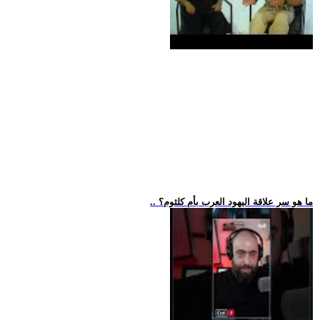
.. ما هو سر علاقة اليهود العرب بأم كلثوم؟