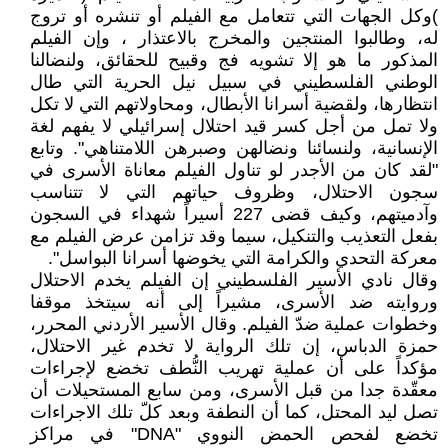
)وكل الجهات التي تتعامل مع الفيلم أو تنشره أو تروج
له، وطالبوا المنتجين والمخرج بالاعتذار ، وإن الفيلم
المذكور ما هو إلا تشويه فج وقبيح للحقائق، ولنضالنا
الوطني الفلسطيني في سبيل نيل الحرية التي طال
انتظارها، ولقضية أسرانا الأبطال، ومحاولاتهم التي لا تكل
ولا تمل من أجل كسر قيد احتلال إسرائيلي لا يفهم لغة
الإنسانية، ولنسائنا ونضالهن وصبرهن اللامتناهي". وتابع
"لقد كان من الأجدر لو تناول الفيلم معاناة الأسرى في
سجون الاحتلال، وظروف حياتهم التي لا تتناسب
وآدميتهم، وكيف قضى 227 أسيراً شهداء في السجون
بفعل التعذيب والتنكيل، سيما وقد تزامن عرض الفيلم مع
معركة التحدي والكرامة التي يخوضها أسرانا البواسل".
وقال نادي الأسير الفلسطيني إن الفيلم يخدم الاحتلال
وروايته ضد الأسرى، مشيراً إلى أنه سيتخذ موقفا
وخطوات عملية ضدّ الفيلم. وقال الأسير الأردني المحرر،
حمزة الدباس، إن تلك الرواية لا تخدم غير الاحتلال،
مؤكداً على أن عملية تهريب النُّطف تخضع لإجراءات
معقّدة جدا من قبل الأسرى، ومن سابع المستحيلات أن
تصل ليد المحتل، كما أن النطفة وبعد كلّ تلك الاجراءات
تخضع لفحص الحمض النووي "DNA" في مراكز