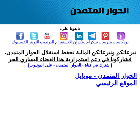
تابعونا على:
بودكاست
بنترست
تيلكرام
لينكدإن
الانستغرام
اليوتيوب
التويتر
الفيسبوك
تبرعاتكم وتبرعاتكن المالية تحفظ استقلال الحوار المتمدن،
فشاركونا في دعم استمرارية هذا الفضاء اليساري الحر
[اشترك في قناة ‫«الحوار المتمدن» على اليوتيوب]
الحوار المتمدن - موبايل
الموقع الرئيسي