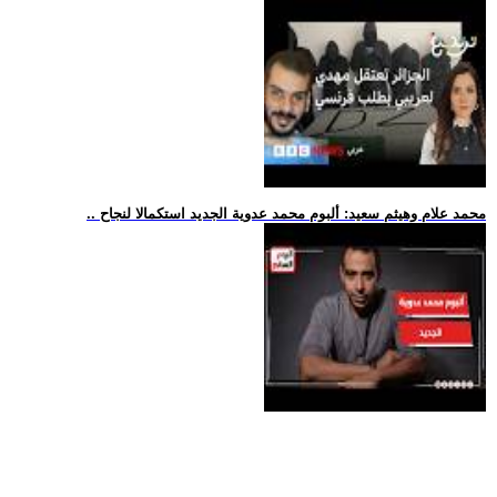
.. محمد علام وهيثم سعيد: ألبوم محمد عدوية الجديد استكمالا لنجاح