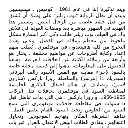
ويتم تذكيرنا إننا في عام 1961 ، كومبس ، ميسيسيبي
ويبدو أن بطل الرواية "بوب زيلنر" على وشك أن يُشنق
من قبل حشد غاضب من الرجال البيض. ويستمر هذا
التهديد في الظهور مباشرة بعد ومضات العودة في فلاش
باك في الفيلم. بوب زيلنر طالب ذكي أكثر استنارة بشكل
ملحوظ من معظم زملائه في الفصل، وعلى وشك
التخرج من كلية هانتينغدون في مونتكمري . يُطلب منهم
إعداد وكتابة أطروحات عن مواضيع مختلفة ، يختار هو
وأربعة من زملائه الكتابة عن العلاقات العرقية، وسعياً
للحصول على المعلومات، يذهبوا إلى كنيسة محلية خاصة
بالسود لإجراء مقابلة مع القس الأسود رالف أبيرناثي
(سيدريك ذا إنترتينر) والمناضلة روزا باركس (شارون
لانيير)، ويصادف ان هناك احتفال بالذكرى الخامسة
لمقاطعة السود في مونتكمري لحافلات نقل الركاب
1955-1956. و روزا باركس ، هي التي بدأت تناضل قبل
5 سنوات في مقاطعة حافلات مونغومري التي تمنع
السود من الجلوس وتحث السود بالقيام بنفس العمل .
تداهم الشرطة المكان وتهاجم الموجودين وتحاول
اعتقالهم ، يتفادى الطلاب البيض الاعتقال بالفرار عبر باب