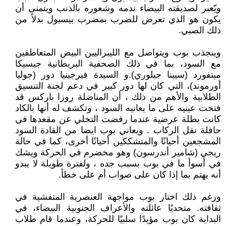
ويّعبر لصديقته البيضاء ندمه وشعوره بالذنب ويتمنى أن
يكون هو الذي تعرض للضرب بمضرب بيسبول بدلاً من
ذلك الصبي.
وينجذب بوب ويتواصل مع الليبراليين البيض المتعاطفين
مع السود، بما في ذلك الصحفية البريطانية جيسيكا
ميتفورد (سيينا جيلوري).و السيدة فيرجينيا دور (جوليا
أورموند)، التي كان لها دور كبير في دعم لجنة التنسيق
الطلابية والأهم من ذلك ، أن المناضلة روزا باركس قد
فتحت عينيه على ما يعانيه السود ، وتكشف له أنها بالكاد
كانت بطلة عرضية عندما رفضت التخلي عن مقعدها في
حافلة نقل الركاب . ويعاني بوب ايضا من القادة السود
المشجعين أحيانًا والمتشككين أحيانًا أخرى، كما في حالة
ريجي (شامير أندرسون) وهو مخضرم في الحركة ويشك
في أسوأ ما في بوب بسبب جده ، ولفترة طويلة لا يبدو
أنه يهتم بما إذا كان على صواب أم على خطأ.
ورغم ذلك اختار بوب مواجهة العنصرية المتفشية في
ثقافته. متحديًا عائلته والأعراف الجنوبية البيضاء، في
البداية كان بوب مؤيدًا سلبيًا للحركة، وعندما قام طلاب