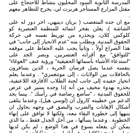
المدرسة الثانوية السود المحليون بنشاط للاحتجاج على
مقتل المزارع المستأجر هربرت لي، يخرج للتظاهر معهم
.
مع ان جده المتعصب ( بريان دينيهي، اخر دور له على
الشاشة )، يعلن بفخر انتمائه للمنظمة العنصرية كو
كلوكس كلان، ويحذره من توريط نفسه في حركة
الحقوق المدنية. ويطلب منه "عدم الانحياز إلى جانب" في
هذا الصراع أولاً ، وثانياً يجب عليه الحفاظ على موقفه
"للتوافق" مع أقرانه العنصريين. ويصر الجد على
"استدعاء الأشياء بأسمائها الحقيقية" ورؤية عنف "الغوغاء"
بنفسه عندما يصل فرسان الحرية ، الذين يسافرون
بالحافلات بين الولايات ، إلى مونتغمري* . وعندما يعلم
انحياز حفيده إلى جانب لجنة الطلاب الأفارقة اللاعنفية،
يحذره بهدوء مخيف من أنه إذا وجده يسير في عرض
للحقوق المدنية ، "سأضع رصاصة في رأسك ". بينما يجد
الدعم من خطيبته كارول آن (لوسي هيل)، وعندما يتلقى
أشكال الإهانات والضرب والبصق في وجهه يحاول ان
ينبهها إلى خطورة البقاء معه، ولكنها لا توافق على إنهاء
الخطوبة . وعندما يسألها ، من أجل الجدل فقط ، ما الذي
يمكن أن يفعله يسوع في هذا الوضع ، لم يكن لديها