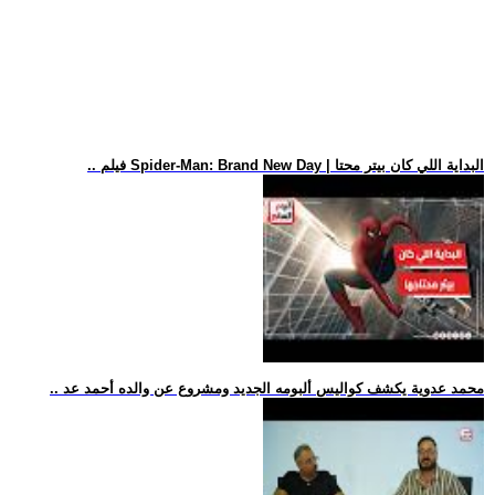
.. فيلم Spider-Man: Brand New Day | البداية اللي كان بيتر محتا
.. محمد عدوية يكشف كواليس ألبومه الجديد ومشروع عن والده أحمد عد