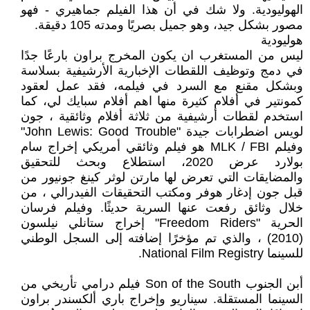
الهوليودية. ولا شك في أن هذا الفيلم جماهيري - فهو
مصور بشكل جيد، وهو جميل بصريًا ومدته 105 دقيقة.
هوليودية
ليس من المستغرب ان يكون المخرج براون بارعًا جدًا
في دمج وتوظيف اللقطات الإخبارية الأرشيفية بسلاسة
وبشكل مقنع مع السرد في فيلمه، فقد عمل لعقود
كمونتير في أفلام كثيرة منها اهم أفلام سبايك لي، كما
استخدم لقطات أرشيفية من ثلاثة أفلام وثائقية ، جون
لويس اضطرابات جيدة "John Lewis: Good Trouble"
وفيلم MLK / FBI هو فيلم وثائقي أمريكي إخراج سام
بولارد عرض 2020، استطلاع وبحث للتحقيق
والمضايقات التي تعرض لها مارتن لوثر كينغ جونيور من
قبل جون إدغار هوفر ومكتب التحقيقات الفيدرالي ، من
خلال وثائق رفعت عنها السرية حديثًا. وفيلم فرسان
الحرية "Freedom Riders" إخراج ستانلي نيلسون
(2010) ، والذي تم مؤخرًا إضافته إلى السجل الوطني
للسينما National Film Registry.
أبن الجنوب Son of the South فيلم درامي تأريخي من
السينما المستقلة. سيناريو وإخراج باري ألكسندر براون