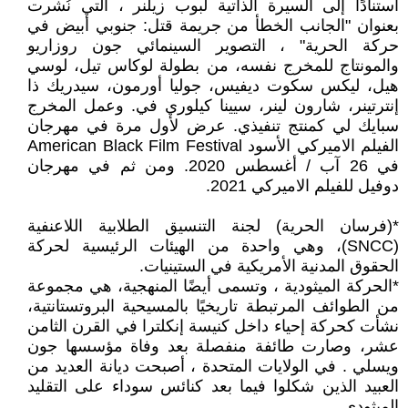
استنادًا إلى السيرة الذاتية لبوب زيلنر ، التي نُشرت
بعنوان "الجانب الخطأ من جريمة قتل: جنوبي أبيض في
حركة الحرية" ، التصوير السينمائي جون روزاريو
والمونتاج للمخرج نفسه، من بطولة لوكاس تيل، لوسي
هيل، ليكس سكوت ديفيس، جوليا أورمون، سيدريك ذا
إنترتينر، شارون لينر، سيينا كيلوري في. وعمل المخرج
سبايك لي كمنتج تنفيذي. عرض لأول مرة في مهرجان
الفيلم الاميركي الأسود American Black Film Festival
في 26 آب / أغسطس 2020. ومن ثم في مهرجان
دوفيل للفيلم الاميركي 2021.
*(فرسان الحرية) لجنة التنسيق الطلابية اللاعنفية
(SNCC)، وهي واحدة من الهيئات الرئيسية لحركة
الحقوق المدنية الأمريكية في الستينيات.
*الحركة الميثودية ، وتسمى أيضًا المنهجية، هي مجموعة
من الطوائف المرتبطة تاريخيًا بالمسيحية البروتستانتية،
نشأت كحركة إحياء داخل كنيسة إنكلترا في القرن الثامن
عشر، وصارت طائفة منفصلة بعد وفاة مؤسسها جون
ويسلي . في الولايات المتحدة ، أصبحت ديانة العديد من
العبيد الذين شكلوا فيما بعد كنائس سوداء على التقليد
الميثودي.