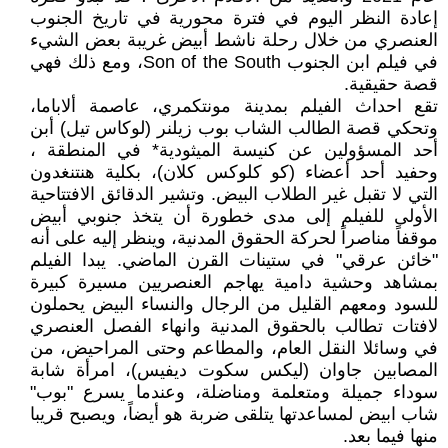
إعادة النظر اليوم في فترة محورية في تاريخ الجنوب
العنصري من خلال رحلة ناشط أبيض غريبة بعض الشيء
في فيلم ابن الجنوب Son of the South، ومع ذلك فهي
قصة حقيقية.
تقع احداث الفيلم بمدينة مونتكمري، عاصمة ألاباما،
وتحكي قصة الطالب الشاب بوب زيلنر (لوكاس تيل) أبن
أحد المسؤولين عن كنيسة الميثودية* في المنطقة ،
وحفيد أحد أعضاء (كو كلوكس كلان)، بكلية هنتنغدون
التي لا تقبل غير الطلاب البيض. وتشير الدقائق الافتتاحية
الأولى للفيلم إلى مدى خطورة أن يتخذ جنوبي أبيض
موقفاً مناصراً لحركة الحقوق المدنية، وينظر إليه على أنه
"خائن عرقي" في ستينات القرن الماضي. يبدا الفيلم
بمشاهد وحشية دامية يهاجم العنصريين مسيرة كبيرة
للسود ومعهم القليل من الرجال والنساء البيض يحملون
لافتات تطالب بالحقوق المدنية وانهاء الفصل العنصري
في وسائلا النقل العام، والمطاعم وحتى المراحيض، من
المصابين جاوان (ليكس سكوت ديفيس)، امرأة شابة
سوداء جميلة ومتعلمة ومناضلة، وعندما يسرع "بوب"
شاب ابيض لمساعدتها يتلقى ضربة هو أيضاً، ويصبح قريبا
منها فيما بعد.