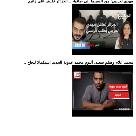
.. مهدي لعريبي: من السينما إلى -مافيا-... الجزائر تقبض على زعيم
.. محمد علام وهيثم سعيد: ألبوم محمد عدوية الجديد استكمالا لنجاح