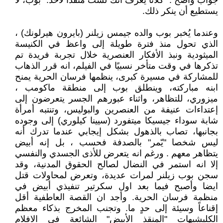
جواب واضح : "كلانا يعرف أنك لست منقذًا لأحد." بوب، لا
يستطيع أن ينكر ذلك.
وعندما يُخبر بوب والده جيمس زيلنر (بايرون هيرلونك) ،
الذي تحول منذ فترة طويلة إلى واعظ في الكنيسة
الميثودية ونبذ الأفكار العنصرية خلال تجربة فريدة تم
تذكرها في وقت متأخر نسبيًا في الفيلم، انه قرر الذهاب
للمشاركة في مسيرة كبرى، ينظمها فرسان الحرية يمنح
ابنه مباركته، وينطلق بوب إلى منطقة ماكومب ،
ميزوري، للتظاهر، واثناء عبورهم الجسر يتعرضون إلى
إعتداءات عنيفة من العنصرين والبوليس، وتنتبه أمرأة
شابة سوداء جيسيكا ميتفورد (سيينا كيلوري) إلى وجوده
بجانبها، تصاب بالذهول بشكل إيجابي عندما تدرك أنه
ليس شخصا "يّمر" بالصدفة فحسب ، بل إنه أبيض
يتظاهر معهم . ورغم انه يتعرض للأذى الجسدي والنفسي
إلا انه استمر في النضال لصالح الحقوق المدنية، وقد
سجن بوب زيلنر لمرات عديدة، وتعرض لمحاولات قتل
ايضا وأصبح فيما بعد اول سكرتير تنفيذي أبيض في
منظمة فرسان الحرية. وأجد ان القصة العاطفية أقل
إقناعاً وسيئة إلى حدٍ ما. وتجنب المخرج بذكاء معظم
الكليشيهات "المنقذ الأبيض" الشائعة في الافلام