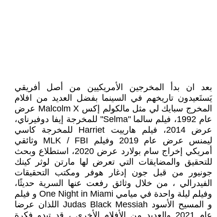
بعد ان بدأ المخرجين الأمريكيين من أصل أفريقي
يَستَعيدون تاريخهم في السينما بفضل العديد من افلام
المخرج سبايك لي مثل مالكولم إكس Malcolm X عرض
عام 1992، فيلم سالما "Selma" للمخرجة إيفا دوفيرناي،
عرض 2014، فيلم هارييت Harriet للمخرجة كاسي
ليمنس عرض عام 2019 وفيلم MLK / FBI وثائقي
أمريكي إخراج سام بولارد عرض 2020، استطلاع وبحث
للتحقيق والمضايقات التي تعرض لها مارتن لوثر كينك
جونيور من قبل جون إدغار هوفر ومكتب التحقيقات
الفيدرالي ، من خلال وثائق رفعت عنها السرية حديثًا،
وفيلم ليلة واحدة في ميامي One Night in Miami و فيلم
و المسيح الأسود Judas Black Messiah اللذان عرضا
عام 2021 والعديد من الأفلام الأخرى ، قد تبدو فكرة