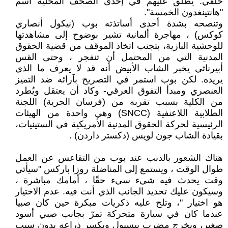
خلفي. يُطلق عليهم في إحدى الصحف المحلية اسم
"هانتينغدون الخمسة".
وتنصحه بشدة أحدى أساتذته بوب (نيكول أنصاري
كوكس) ، مهاجرة ألمانية تشير بوضوح إلى مشاهدتها
للوحشية النازية، بتجنب اتخاذ الموقف من قضية الحقوق
المدنية التي من المحتمل أن تنفجر ، وحتى القس
أبيرناثي يخبر الشاب الأبيض أنه قد لا يعرف ما الذي
يريده. لكن بوب استمر في التصريح بآرائه ضد التميز
العنصري ومبدأ التفوق العرقي- وكاد أن يعتقل ويُطرد
من الكلية بسبب تقربه من (فرسان الحرية) اللجنة
الطلابية اللاعنفية (SNCC) وهي واحدة من الهيئات
الرئيسية لحركة الحقوق المدنية الأمريكية في الستينيات،
بقيادة الشاب جون لويس (دكستر داردن) .
هناك الشعور بالذنب عند بوب من التقاعس عن العمل
طوال الوقت ، ويستمع إلى المناضلة روزا باركس "سيأتي
وقت يحدث فيه شيء سيء حقًا ، أمامك مباشرة ،
وسيكون عليك تحديد الجانب الذي أنت فيه. عدم الاختيار
هو اختيار "، وتلح عليه ذكريات مبكرة حين كان صبيا
عندما كان في سيارة متحركة تمرّ بجانب صبي أسود
صغير، ويخرج مضرب بيسبول ويكسر ذراعه بدون سبب