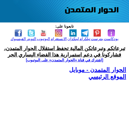
تابعونا على:
بودكاست
بنترست
تيلكرام
لينكدإن
الانستغرام
اليوتيوب
التويتر
الفيسبوك
تبرعاتكم وتبرعاتكن المالية تحفظ استقلال الحوار المتمدن،
فشاركونا في دعم استمرارية هذا الفضاء اليساري الحر
[اشترك في قناة ‫«الحوار المتمدن» على اليوتيوب]
الحوار المتمدن - موبايل
الموقع الرئيسي