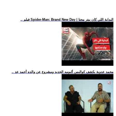
.. فيلم Spider-Man: Brand New Day | البداية اللي كان بيتر محتا
.. محمد عدوية يكشف كواليس ألبومه الجديد ومشروع عن والده أحمد عد