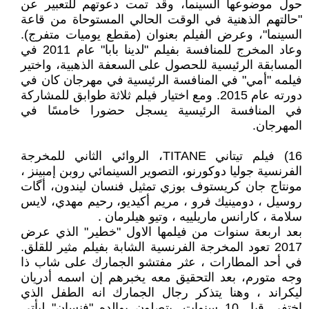
حول موضوعها السينما، وقد تمت دعوتهم للتعبير عن
"حالتهم الذهنية في الوقت الحالي المستوحاة من قاعة
السينما"، وعرض الفيلم بعنوان (مقطع يوميات متفرج).
وعاد المخرج للمنافسة بفيلم "لدينا بابا" عام 2011 في
المسابقة الرئيسية للحصول على السعفة الذهبية، واختير
فيلمه "أمي" في المنافسة الرئيسية في مهرجان كان في
دورته عام 2015. ومع اختيار فيلم ثلاثة طوابق للمشاركة
في المنافسة الرئيسية يسجل حضورا خامسًا في
المهرجان.
16) فيلم تيتاني TITANE، الروائي الثاني للمخرجة
الفرنسية جوليا دوكورنو، التصوير السينمائي روبن إمبينز ،
مونتاج جان كريستوف بوزي تمثيل فنسان ليندون، أگات
روسيل ، دومينيك فرو ، مريم أكيديو، رحيم مهدي، لايس
سلامة ، كارانس ماريلييه ، وتيو هيلرمان .
بعد اربعة سنوات من فيلمها الاول "خطير" الذي عرض
2017 تعود المخرجة الفرنسية الشابة بفيلم مثير للقلق.
في أحد المطارات ، عثر مفتشو الجمارك على شاب ذا
وجه متورم، بعد التحقيق معه يخبرهم إن اسمه أدريان
ليكراند ، وهنا يتذكر رجال الجمارك انه الطفل الذي
اختفى قبل 10 سنوات. يتصلون بوالده "فنسان" ليأتي