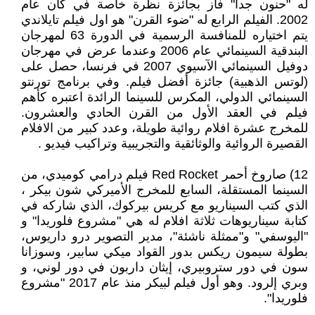
له "حنون جدا" فاز بجائزة نظرة خاصة في كان عام
2002. الفيلم الرابع له "ضوء القرن" هو اول فيلم تايلاندي
يتم اختياره للمنافسة الرسمية في الدورة 63 لمهرجان
البندقية السينمائي عام 2006 وعندما عرض في مهرجان
دوفيل السينمائي الآسيوي 2007 في فرنسا، حصل على
(لوتس الذهبية) جائزة أفضل فيلم. وفي برنامج تورنتو
السينمائي الدولي، المكرس للسينما الرائدة اعتبره كأهم
فيلم في العقد الأول من القرن الحادي والعشرون.
للمخرج عشرة افلام روائية طويلة، وعدد كبير من الافلام
القصيرة الروائية والوثائقية والتجريبية وتراكيب فيديو .
12) صاروخ أحمر Red Rocket فيلم درامي كوميدي، من
السينما المستقلة، السابع للمخرج الأميركي شون بيكر ،
الذي كتب السيناريو مع كريس بيركوك، الذي شاركه في
كتابة سيناريوهات ثلاثة افلام له هي "مشروع فلوريدا" و
"اليوسفي" و"ممثلة ناشئة"، مدير التصوير درو داريوس،
بطولة سيمون ريكس بدور القواد ميكي سابير، وسوزانا
سون في دور ستروبيري، إيثان داربون في دور لوني، و
وبري إلرود. وهو أول فيلم لبيكر منذ عام 2017 "مشروع
فلوريدا".