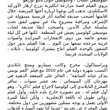
الموسيقي الشاب ، والكولمبي خوان بابلو أوريغو.
يروي الفيلم قصة مزارعة انكليزية تزرع ازهار الأوركيد
الاسكتلندي، تذهب إلى بوغوتا لزيارة أختها المريضة. خلال
اقامتها أصبحت صديقة لعالمة آثار فرنسية مسؤولة عن
الإشراف ومراقبة مشروع بناء غير منتهي لنفق تحت
سلسلة جبال الأنديز، وأصبحت أيضًا صديقة لشاب
موسيقي كولومبي يعيش في المنطقة . لكنها في كل ليلة
تصحو خائفة من دوي الانفجارات المتزايدة وأصوات
غريبة مزعجة تمنعها من النوم ... هذا الفيلم يدور حول
الشعور بالوحدة. الفيلم انتاج مشترك كولومبيا ، تايلاند ،
الولايات المتحدة، فرنسا .
ويراسيثاكول، مخرج وكاتب سيناريو ومنتج تايلاندي
اكتسب شهرة دولية في عام 2010 مع فيلم "العم بونمي
يتذكر حياته السابقة" ، الحائز على السعفة الذهبية في
مهرجان كان السينمائي . بعد عشر سنوات ، سافر
المخرج التايلاندي إلى كولومبيا لاخراج فيلم "ذاكرة" ، وهو
أول فيلم له ، يتم تصويره خارج بلده تايلند، وأول فيلم
روائي طويل له باللغة الإنجليزية ، ولكن أيضًا للمرة
الأولى يعمل و يوجه ممثلين مشهورين من دول مختلفة.
يقول المخرج عن تجربته "عندما كنا نقود السيارة للذهاب