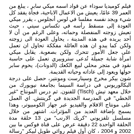
فيلم كوميديا سوداء عن قواد اسمه ميكي سابر ، يبلغ من
العمر 39 عامًا، يعيش من الاعمال الاباحية، فجأة يفقد كل
شيء ويجد نفسه مفلسا في لوس أنجلوس ، يقرر ميكي
العودة إلى مسقط رأسه في تكساس سيتي ، حيث
تعيش زوجته المنفصلة وحماته، وعلى الرغم من أن لا
أحد يريده في هذه المدينة ، يحاول العودة الى زوجته
ولكن كما يبدو ان هذه العائلة مفككة تحاول ان تعمل
على جعل الأمور تتحرك ولكن بصعوبة. يقابل ميكي
امرأة شابة جميلة تُدعى ستروبيري تعمل على حاسبة
نقود في متجر محلي لبيع الكعك (الدونات)، يحوم سابر
حولها ويعود إلى عاداته وحياته القديمة.
شون بيكر مخرج وسينارست ومونتير، حصل على درجة
البكالوريوس في دراسة السينما بجامعة نيويورك من
خلال معهد تيش (Tisch) للفنون. ثم درس المونتاج "غير
الخطي" في المدرسة الجديدة في گرينتش. اي العمل
على مونتاج الافلام والفيديو عبر جهاز الكومبيوتر، وهذا
يسمح بإضافة العديد من المؤثرات. اشتهر من خلال
مسلسل تلفزيوني "كريك الارنب" من 13 حلقة مدة
الحلقة الواحدة 22 دقيقة عرض على قناة فوكس ما بين
2002 و 2004 ، كان أول فيلم روائي طويل لبيكر "رسالة