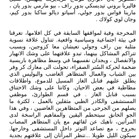
فاليريا بروني تيديسكي بدور راف ، بيو مارمي بدور يان ،
مارينا فواس بدور جولي، أسياتو ديالو ساكنا بدور كيم،
وجان لوي كولاك .
المخرجة وفية لمواقفها السابقة في كل افلامها، تغرقنا
في بيئة اجتماعية وسياسية واقعية. تتناول علاقة نسوية
مثلية بين راف وجولي تعيشان معا كزوجين، وبسبب
تتراكم المشاكل بينهما، تبدو علاقتهما على وشك الانهيار
والانفصال ، ويجدان نفسيهما في وسط مظاهرة باريسية
ضخمة لحركة السُتر الصفراء، تحولت الى معارك كر وفر
بين الشباب والعمال المتظاهر الغاضب والبوليس الذي
يطلق عليهم قنابل الغاز المسيل للدموع، واطلاقات
مطاطية في بعض الاحيان. وكانتا على وشك الاختناق
بسبب قنابل الغاز . في قسم الطوارئ، موظفي
المستشفى والكادر الطبي مثقلين بالعمل ، لكثرة ما
يصلهم من الجرحى من المتظاهرين الغاضبين ، وفي هذا
الجو الخانق سيتحطم اليقين والمفاهيم الراسخة لدى
المرأتين، ناهيك عن لقائهم مع يان المتظاهر المصاب
بجروح ، مع تصاعد التوتر داخل المستشفى وخارجها.
سيكون الليل طويلا ...تنظر المرأتان إلى علاقتهم بجدية