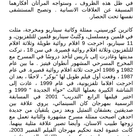
في ظل هذه الظروف ، وستواجه المرأتان أفكارهما
المسبقة عن العلاقات الانسانية . وتصبح المستشفى
نفسها تحت الحصار.
كاترين كورسيني، ممثلة وكاتبة سيناريو ومخرجة، مثلت
في فلمين ومسلسل، وكَتَبتْ سيناريو فلمين للتلفزيون، و
11 سيناريو، اخرجت 9 افلام روائية طويلة وثلاثة افلام
للتلفزيون وثلاثة افلام روائية قصيرة. في سن 18 ، تركت
مدينتها وغادرت إلى باريس لتأخذ دروسًا في المسرح مع
المخرج المسرحي المشهور أنطوان فيتيز . ما بين عام
1982 و 1986 اخرجت ثلاثة افلام روائية قصيرة. في عام
1987 ، وقعت أول فيلم طويل لها "بوكر" ، لاحقًا ، بعد ان
اخرجت افلاما تلفزيونية، في عام 1999 ، عادت إلى
الشاشة الكبيرة بعملها الثالث "حواء الجديدة " 1999 و
اختير فيلمها الرابع "التدريب" 2001 في المسابقة
الرسمية بمهرجان كان السينمائي، يروي علاقة بين
صديقتين يعشقان التمثيل وبعد زمن يلتقيان من جديدة
احدهن اصبحت ممثلة مسرح مشهورة والثانية تعمل مع
زوجها طبيب الاسنان، وأيضا تصير علاقة مثلية بينهما.
كانت عضوة لجنة تحكيم مهرجان الفيلم القصير 2003،