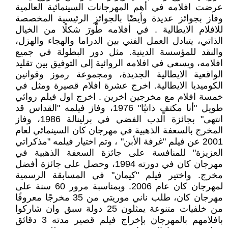
عرضت افلامه في أهم المهرجانات السينمائية العالمية
وفاز بجوائز عديدة وأيضًا بالجوائز الرئيسية المخصصة
للافلام الايطالية . في أفلامه طّورَ شكلًا من الخيال
الذاتي، يتبادل العمل الفني بين الدراما والهجاء والهزل،
والنقد للمؤسسة الدينية. مثل دور البطولة في جميع
افلامه، ويسعى في افلامه الروائية إلى التوفيق بين تقليد
الواقعية الايطالية الجديدة، ومجموعة رموز وقوانين
الكوميديا الايطالية. اخرج عشرة افلام قصيرة ومثل في
خمسة افلام مع مخرجين اخرين . اخرج اول فيلم روائي
طويل "أنا مكتفٍ ذاتيًا" 1976، وفاز فيلمه "القداس قد
انتهى" بجائزة الدب الفضي في برلينالة 1986، وفاز
المخرج بالسعفة الذهبية في مهرجان كان السينمائي لعام
2001 عن فيلم "غرفة الأبن" ، وتم اختيار فيلمه "مذكراتي
العزيزة" للمنافسة على جائزة السعفة الذهبية في
مهرجان كان في دورته 1994، وحصل على جائزة أفضل
مخرج. واختير فيلم "كيمان" في المسابقة الرسمية
لمهرجان كان عام 2006. وبمناسبة مرور 60 سنة على
مهرجان كان، طلب ناني موريتي من 35 مخرجًا معروفًا
من خلفيات متنوعة يمثلون 25 دولة سبق وان شاركوا
بافلامهم بالمهرجان بإخراج فيلم قصير مدته 3 دقائق