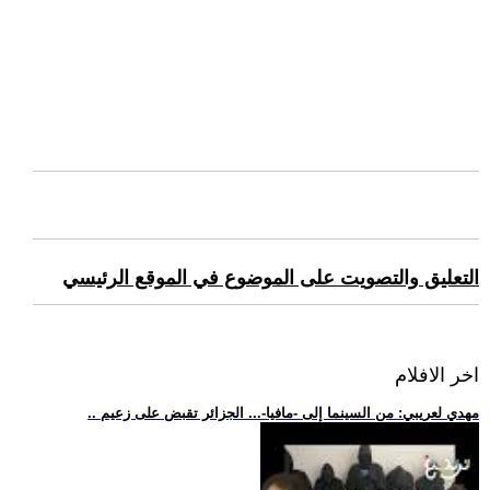
التعليق والتصويت على الموضوع في الموقع الرئيسي
اخر الافلام
.. مهدي لعريبي: من السينما إلى -مافيا-... الجزائر تقبض على زعيم