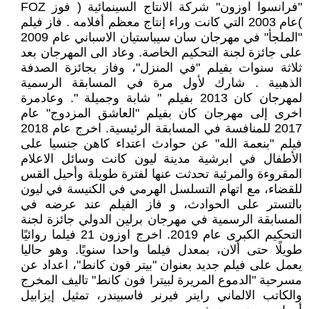
"فرانسوا اوزون" شركة الانتاج السينمائية ( فوز FOZ
)عام 2003 التي كانت وراء إنتاج معظم أفلامه . فاز فيلم
"الملجأ" في مهرجان سان سيباستيان الاسباني عام 2009
على جائزة لجنة التحكيم الخاصة. وعاد الى المهرجان بعد
ثلاثة سنوات بفيلم "في المنزل"، وفاز بجائزة الصدفة
الذهبية . شارك لأول مرة في المسابقة الرسمية
لمهرجان كان 2013 بفيلم " شابة وجميلة ". وعادمرة
اخرى إلى مهرجان كان بفيلم "العاشق المزدوج" عام
2017 للمنافسة في المسابقة الرئيسية. اخرج عام 2018
فيلم "بنعمة الله" عن حوادث اعتداء كاهن جنسيا على
الأطفال في ابرشية مدينة ليون كانت وسائل الاعلام
المقروءة والمرئية تحدثت عنها لفترة طويلة وأحيل القس
للقضاء، مع اتهام التسلسل الهرمي في الكنيسة في ليون
بالتستر على الحوادث، و فاز الفيلم عند عرضه في
المسابقة الرسمية في مهرجان برلين الدولي جائزة لجنة
التحكيم الكبرى عام 2019. اخرج اوزون 21 فيلما روائيًا
طويلًا حتى ألان، بمعدل فيلما واحدا سنويًا. وهو حاليا
يعمل على فيلم جديد بعنوان "بيتر فون كانط"، اعداد عن
مسرحية "الدموع المريرة لبيترا فون كانط" تاليف المخرج
والكاتب الالماني راينر فيرنر فاسبيندر، تمثيل إيزابيل