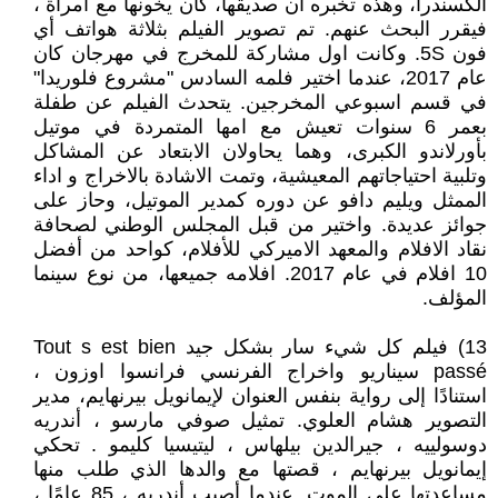
الكسندرا، وهذه تخبره ان صديقها، كان يخونها مع امرأة ،
فيقرر البحث عنهم. تم تصوير الفيلم بثلاثة هواتف أي
فون 5S. وكانت اول مشاركة للمخرج في مهرجان كان
عام 2017، عندما اختير فلمه السادس "مشروع فلوريدا"
في قسم اسبوعي المخرجين. يتحدث الفيلم عن طفلة
بعمر 6 سنوات تعيش مع امها المتمردة في موتيل
بأورلاندو الكبرى، وهما يحاولان الابتعاد عن المشاكل
وتلبية احتياجاتهم المعيشية، وتمت الاشادة بالاخراج و اداء
الممثل ويليم دافو عن دوره كمدير الموتيل، وحاز على
جوائز عديدة. واختير من قبل المجلس الوطني لصحافة
نقاد الافلام والمعهد الاميركي للأفلام، كواحد من أفضل
10 افلام في عام 2017. افلامه جميعها، من نوع سينما
المؤلف.
13) فيلم كل شيء سار بشكل جيد Tout s est bien
passé سيناريو واخراج الفرنسي فرانسوا اوزون ،
استنادًا إلى رواية بنفس العنوان لإيمانويل بيرنهايم، مدير
التصوير هشام العلوي. تمثيل صوفي مارسو ، أندريه
دوسولييه ، جيرالدين بيلهاس ، ليتيسيا كليمو . تحكي
إيمانويل بيرنهايم ، قصتها مع والدها الذي طلب منها
مساعدتها على الموت. عندما أصيب أندريه ، 85 عامًا ،