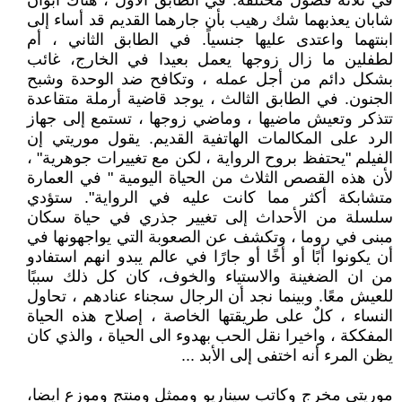
في ثلاثة فصول مختلفة. في الطابق الأول ، هناك أبوان
شابان يعذبهما شك رهيب بأن جارهما القديم قد أساء إلى
ابنتهما واعتدى عليها جنسياً. في الطابق الثاني ، أم
لطفلين ما زال زوجها يعمل بعيدا في الخارج، غائب
بشكل دائم من أجل عمله ، وتكافح ضد الوحدة وشبح
الجنون. في الطابق الثالث ، يوجد قاضية أرملة متقاعدة
تتذكر وتعيش ماضيها ، وماضي زوجها ، تستمع إلى جهاز
الرد على المكالمات الهاتفية القديم. يقول موريتي إن
الفيلم "يحتفظ بروح الرواية ، لكن مع تغييرات جوهرية" ،
لأن هذه القصص الثلاث من الحياة اليومية " في العمارة
متشابكة أكثر مما كانت عليه في الرواية". ستؤدي
سلسلة من الأحداث إلى تغيير جذري في حياة سكان
مبنى في روما ، وتكشف عن الصعوبة التي يواجهونها في
أن يكونوا أبًا أو أخًا أو جارًا في عالم يبدو انهم استفادو
من ان الضغينة والاستياء والخوف، كان كل ذلك سببًا
للعيش معًا. وبينما نجد أن الرجال سجناء عنادهم ، تحاول
النساء ، كلٌ على طريقتها الخاصة ، إصلاح هذه الحياة
المفككة ، واخيرا نقل الحب بهدوء الى الحياة ، والذي كان
يظن المرء أنه اختفى إلى الأبد ...
موريتي مخرج وكاتب سيناريو وممثل ومنتج وموزع ايضا،