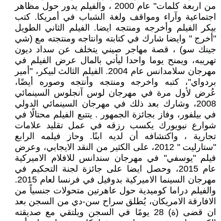
من اربعة كلمات" عام 2000 ، والفيلم يدور حول مظاهر
اجتماعية وآراء ومواقف ولغة الشباب في أمريكا. كتب
بيكر الفيلم وأخرجه ومنتجه ايضا. الفيلم الثاني الطويل
"أخرج " وايضا شارك في كتابته وانتاجه ومنتجته مع (شي
جينك سو) ، قصة مهاجر صيني يتخلف عن سداد ديون
تهريبه، ويمنح يوما واحدا ليأتي بالمال عرض الفيلم في
مهرجان سلامدانس عام 2004. الفيلم الثالث لبيكر، "أمير
بردواي"، كتبه واخرجه ومنتجه وأنتجه وصوره أيضًا،
عُرض لأول مرة في مهرجان لوس آنجلوس السينمائي
2008، وشارك بعد ذلك في مهرجان السينمائي الدولي
في بيلفور، وفاز بجائزة الجمهور . يتتبع الفيلم محتالًا في
شوارع نيويورك يكسب رزقه في عمل تقليد علامات
تجارية ، واكتشافه أن لديه ابنًا. وحاز فيلمه الرابع
"ستارليت " 2012، على الكثير من النقد الايجابي، وعرض
فيلم "يوسفي" في مهرجان سندانس للافلام الاميركية
عام 2015، وحصل ايضا على جائزة لجنة التحكيم في
مهرجان السينما الاميركية بدوفيل في فرنسا لعام 2015.
والفيلم دراما كوميدية حول عاهرتين متحولات جنسياً من
الافارقة الامريكان، يُطلق سراح سن-دي من السجن بعد
ان قضى (ة) 28 يومًا في السجن ويلتقي مع صديقته