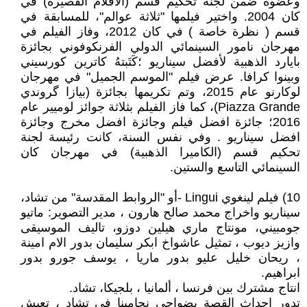
وعضوة ضمن لجنة تحكيم قسم (الافلام القصيرة) في
كان 2004. واختير فيلمها "ثلاثة عوالم"، للمسابقة في
قسم ( نظرة خاصة ) في كان 2012، وفاز الفيلم في
مهرجان نامور السينمائي الدولي الفرنكوفوني بجائزة
بايارد الذهبية لأفضل سيناريو ؛كَتَبتهُ كاترين كورسيني
وبينوا كرافا. عرض فيلم "الموسم الجميل" في مهرجان
لوكارنو عام 2015، وتم تكريمها بجائزة (بيازا گروندي
Piazza Grande)، كما فاز الفيلم بثلاثة جوائز لوميير عام
2016؛ جائزة افضل فيلم وجائزة افضل مخرج وجائزة
افضل سيناريو . وفي نفس السنة، كانت رئيسة لجنة
تحكيم قسم (الكاميرا الذهبية) في مهرجان كان
السينمائي التاسع والستين.
10) فيلم لينغوي Lingui -أو "الروابط المقدسة" من تشاد،
سيناريو واخراج محمد صالح هارون ، مدير التصوير: ماتيو
جومبيني، مونتاج ماري هيلين دوزو، تاليف الموسيقى
وازيز ديوب ، تمثيل عاشواخ ابكر سليمان بدور الام امينة
، ريحان خليل عليو بدور ماريا ، يوسف جورو بدور
ابراهيم.
انتاج مشترك بين فرنسا ، ألمانيا ، بلجيكا، تشاد.
تدور احداث القصة بضواحي نجامينا في تشاد ، تعيش