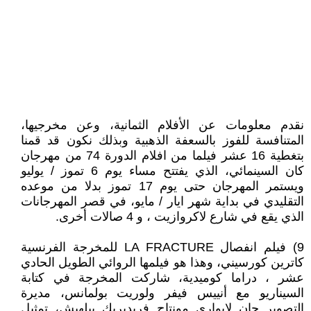
نقدم معلومات عن الأفلام الثمانية، وعن مخرجيها،
المتنافسة للفوز بالسعفة الذهبية وبذلك نكون قد قمنا
بتغطية 16 عشر فيلما من افلام الدورة 74 من مهرجان
كان السينمائي، الذي يفتتح مساء يوم 6 تموز / يوليو
ويستمر المهرجان حتى يوم 17 تموز بدلا من موعده
التقليدي في بداية شهر ايار / مايو، في قصر المهرجانات
الذي يقع في شارع لاكروازيت ، و 4 صالات أخرى.
9) فيلم انفصال LA FRACTURE للمخرجة الفرنسية
كاترين كورسيني، وهذا هو فيلمها الروائي الطويل الحادي
عشر ، دراما كوميدية، شاركت المخرجة في كتابة
السيناريو مع أنييس فيفر ولوريت بولمانس، مديرة
التصوير جان لابوارى مونتاج فريديريك بيلهيش، تمثيل