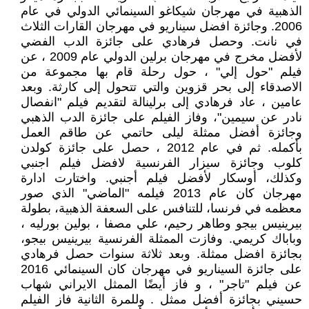
الذهبية في مهرجان شيكاغو السينمائي الدولي في عام
2006. وجائزة افضل سيناريو في مهرجان القارات الثلاث
في نانت. وحصل فرهادي على جائزة الدب الفضي
لأفضل مخرج في مهرجان برلين الدولي عام 2009 ، عن
فيلم "حول إلي" ، حول رحلة قام بها مجموعة من
الاصدقاء إلى بحر قزوين والتي تتحول إلى كارثة. وبعد
عامين ، عاد فرهادي إلى برلينالة لتقديم فيلم "انفصال
نادر عن سيمين"، وفاز الفيلم على جائزة الدب الذهبي
وجائزة أفضل ممثلة ليلى حاتمي عن طاقم العمل
بأكمله. ثم في عام 2012 ، حصل على جائزة كولدن
كلوب وجائزة سيزار الفرنسية لافضل فيلم اجنبي
وكذلك، أوسكار لأفضل فيلم أجنبي. واختارت ادارة
مهرجان كان عام 2013 فيلمه "الماضي" الذي صور
معظمه في فرنسا، للتنافس على السعفة الذهبية، بطولة
بيرينيس بيجو وطاهر رحيم، علي مصفا ، بولين بورليه ،
وباباك كريمي. وفازت الممثلة الفرنسية بيرينيس بيجو،
بجائزة افضل ممثلة. وبعد ثلاثة سنوات حصل فرهادي
على جائزة السيناريو في مهرجان كان السينمائي 2016
عن فيلم "تاجر" ، و فاز أيضًا الممثل الايراني شهاب
حسيني بجائزة أفضل ممثل . وللمرة الثانية فاز الفيلم