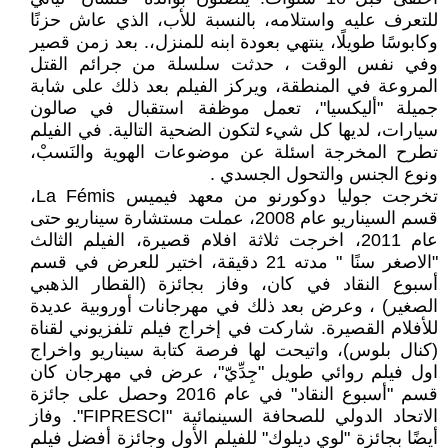
للتعرف عليه واستلامه، بالنسبة للأب، الذي عاش حزنًا
وكابوسًا طويلًا، ينتهي بعودة ابنه للمنزل،. بعد زمن قصير
وفي نفس الوقت ، حدثت سلسلة من جرائم القتل
المروعة في المنطقة، ويركز الفيلم بعد ذلك على شابة
جميلة "أليكسيا"، تعمل موظفة استقبال في صالون
سيارات، لديها كل شيء لتكون الضحية التالية. في الفيلم
تطرح المخرجة اسئلة عن موضوعات الهوية والنَسبْ،
ونوع الجنس والتحول الجسدي .
تخرجت جوليا دوكورنو من معهد فيميس La Fémis،
قسم السيناريو عام 2008، عملت مستشارة سيناريو حتى
عام 2011، اخرجت ثلاثة افلام قصيرة، الفيلم الثالث
"الاصغر سنًا " مدته 21 دقيقة، اختير للعرض في قسم
أسبوع النقاد في كان، وفاز بجائزة (القطار الذهبي
الصغير) ، وعرض بعد ذلك في مهرجانات أوروبية عديدة
للأفلام القصيرة. شاركت في إخراج فيلم تلفزيوني لقناة
(كنال بلوس)، واتيحت لها فرصة كتابة سيناريو واخراج
اول فيلم روائي طويل "جِدِّيّ"، عرض في مهرجان كان
قسم "أسبوع النقاد" في عام 2016 وحصل على جائزة
الاتحاد الدولي للصحافة السينمائية "FIPRESCI". وفاز
أيضًا بجائزة "لوي ديلوك" للفيلم الأول وجائزة أفضل فيلم