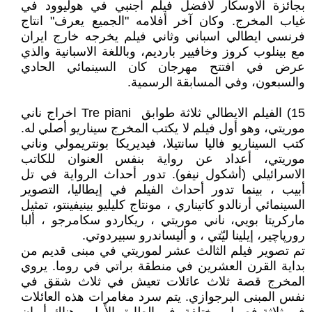
بجائزة الأوسكار لأفضل فيلم أجنبي في هوليوود في
غياب المخرج. وكان آخر أفلامه "الجميع يعرف" انتاج
فرنسي ايطالي اسباني وثاني فيلم يخرجه خارج ايران
مع بينلوب كروز وخافيير بارديم، وباللغة الاسبانية والذي
عرض في افتتح مهرجان كان السينمائي الحادي
والسبعون، وفي المسابقة الرسمية.
15) الفيلم الايطالي ثلاثة طوابق Tre piani اخراج ناني
موريتي، وهو أول فيلم لا يكتب المخرج سيناريو أصلي له.
كتب السيناريو فاليا سانتيلا، فيديريكا بونتريمولي وناني
موريتي، أعداد عن رواية بنفس العنوان للكاتب
الاسرائيلي (أشكول نيفو). تدور أحداث الرواية في تل
أبيب ، بينما تدور أحداث الفيلم في إيطاليا، التصوير
السينمائي أرنالدو كاتيناري ، مونتاج كليليو بينيفينتو، تمثيل
ماركريتا بويي، ناني موريتي ، ريكاردو سكامرجو ، ألبا
رورپاچير، إيلينا ليّتي ، و أليساندرو سبيردوتي.
تم تصوير فيلم الثالث عشر لموريتي في مبنى قديم من
بداية القرن العشرين في منطقة براتي في روما. يروي
المخرج قصة ثلاث عائلات تعيش في ثلاث شقق في
نفس المبنى البرجوازي. يتم سرد مغامرات هذه العائلات