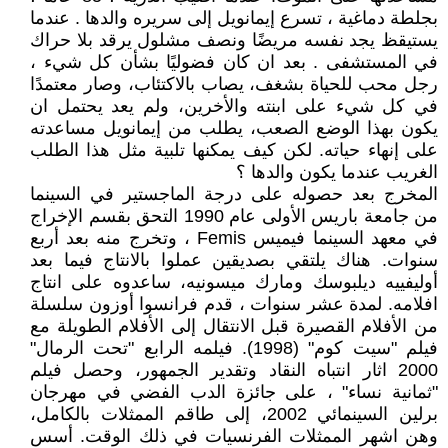
بجلطة دماغية ، تسرع إيمانويل إلى سريره والدها . عندما
يستيقظ يجد نفسه مريضًا ونصف مشلول يرقد بلا حراك
في المستشفى . بعد ان كان فضوليًا بشأن كل شيء ،
رجل محب للحياة بشغف، يصاب بالاكتئاب، وصار معتمدًا
في كل شيء على ابنته والأخرين، ولم يعد يحتمل ان
يكون بهذا الوضع الصعب، يطلب من إيمانويل مساعدته
على إنهاء حياته. لكن كيف يمكنها تلبية مثل هذا الطلب
الغريب عندما يكون والدها ؟
المخرج بعد حصوله على درجة الماجستير في السينما
من جامعة باريس الأولى عام 1990 التحق بقسم الإخراج
في معهد السينما فيميس Femis ، وتخرج منه بعد أربع
سنوات. هناك يلتقي بصديقين عملوا بالانتاج فيما بعد
أوليفييه ديلبوسك ومارك ميسونيه، ساعدوه على انتاج
افلامه. لمدة عشر سنوات ، قدم فرانسوا أوزون سلسلة
من الأفلام القصيرة قبل الانتقال إلى الأفلام الطويلة مع
فيلم "سيت كوم" (1998). فيلمه الرابع "تحت الرمال"
2000 اثار انتباه النقاد وتقدير الجمهور، وحصل فيلم
"ثمانية نساء" ، على جائزة الدب الفضي في مهرجان
برلين السينمائي 2002، إلى طاقم الممثلات بالكامل،
وهن اشهر الممثلات الفرنسيات في ذلك الوقت. أسس