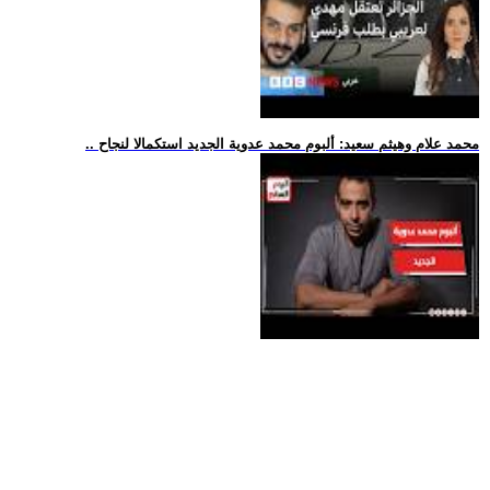
.. محمد علام وهيثم سعيد: ألبوم محمد عدوية الجديد استكمالا لنجاح