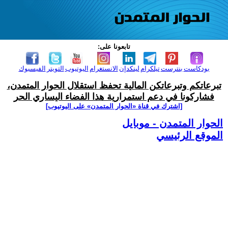
تابعونا على:
بودكاست
بنترست
تيلكرام
لينكدإن
الانستغرام
اليوتيوب
التويتر
الفيسبوك
تبرعاتكم وتبرعاتكن المالية تحفظ استقلال الحوار المتمدن،
فشاركونا في دعم استمرارية هذا الفضاء اليساري الحر
[اشترك في قناة ‫«الحوار المتمدن» على اليوتيوب]
الحوار المتمدن - موبايل
الموقع الرئيسي