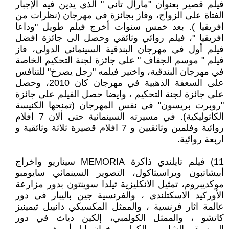
فيلم قصير بعنوان "مارال تاني " الذي يدين فيه الإجبار
الفتاة على الزواج، وفاز بجائزة في مهرجان (نظرات من
افريقيا ). بعد خمس سنوات أخرج فيلم طويل "وداعا
افريقيا "، فيلم روائي وثائقي وحصل الى جائزة افضل
فيلم أول في مهرجان البندقية السينمائي الدولي، فاز
فيلم " موسم الجفاف " على جائزة لجنة التحكيم الخاصة
في مهرجان البندقية، واختير فيلمه "رجل يصرخ" للتنافس
على السعفة الذهبية في مهرجان كان 2010، وحصل
على جائزة لجنة التحكيم ، وايضا حصل الفيلم على جائزة
"روبرت بريسون" في نفس المهرجان (تمنحها الكنيسة
الكاثوليكية). في مسيرته السينمائية حتى ألان 7 افلام
روائية وفلمين وثائقيين و 7 افلام قصيرة ثلاثة وثائقية و
اربعة روائية.
11) فيلم تايلندي ذاكرة MEMORIA سيناريو واخراج
أبيشاتبون ويراسيثاكول، التصوير السينمائي سايومبو
موكديبروم، تمثيل الانكليزية تيلدا سوينتون بدور مزارعة
الأوركيد الاسكتلندي ، والفرنسية جين باليبار في دور
عالمة اثار فرنسية ، والممثل المكسيكي دانييل ثيمينيز
كاتشو ، والممثل الكولمبي، إلكين دياث في دور