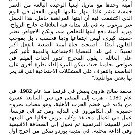
أمينة وحدها مع ماريا، ابنتها الوحيدة البالغة من العمر
خمسة عشر عامًا. ينهار عالمها الهش بالفعل في اليوم
الذي اكتشفت فيه أن ابنتها المراهقة حامل. هذا الحمل
غير مرغوب به في بلد مدانة فيه العلاقات خارج الزواج،
وتريد أمينة دفع ابنتها للتخلص منه، ولكن الاجهاض يعتبر
خطيئة كبرى، ليس اجتماعيا ودينا فحسب ، بل بموجب
القانون أيضًا ، أصبحت حياة أمينة الصعبة بالفعل أكثر
تعقيدًا ، في بلد، للقضايا الاجتماعية والدينية تأثير كبير
على العائلة . يقول المخرج "تدور أحداث الفيلم في
ضواحي نجامينا حيث يمكن للمرء إلقاء نظرة أخرى على
العاصمة والتعرف على المشكلات الاجتماعية التي قد يمر
بها بعض مواطنينا."
محمد صالح هارون يعيش في فرنسا منذ عام 1982، في
عام 1980 ، هرب إلى المنفى في سن السابعة عشرة
من بلاده في خضم الحرب الأهلية، وهو مصاب بجروح
خطيرة، الى الكاميرون في البداية ومن ثم الى فرنسا،
عمل في اعمال مختلفة وكان يدرس خلالها في المعهد
الحر للسينما الفرنسية ثم تحول إلى الصحافة الاقليمية
وفي اذاعة محلية، في مدينة بوردو تمكن من اخرج اول