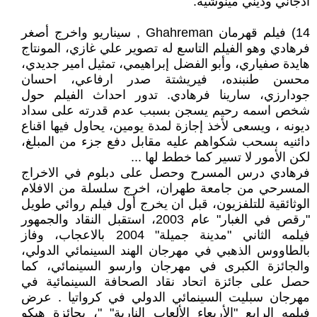
أدجاني وديني مينوشيه.
14) فيلم قهرمان ‎, Ghahreman سيناريو واخرج أصغر
فرهادي وهو الفيلم التاسع له تصوير علي غازي، المونتاج
هايدة صفياري، وأبو الفضل إبراهيمي، تمثيل امير جديدي،
محسن طنبنده، فيريشتة صدر ارفاعي، احسان
جودارزي، سارينا فرهادي. تدور احداث الفيلم حول
شخص اسمه رحيم يسجن بسبب عدم قدرته على سداد
ديونه ، ويسعى لأخذ إجازة لمدة يومين، يحاول فيها اقناع
دائنيه بسحب شكواهم عليه مقابل دفع جزء من المبلغ،
لكن الأمور لا تسير كما خطط لها ...
فرهادي درس المسرح وحصل على دبلوم في الاخراج
المسرحي من جامعة طهران، اخرج سلسلة من الافلام
الوثائقية للتلفزيون، قبل ان يخرج أول فيلم روائي طويل
"رقص في الغبار" عام 2003، استقبل النقاد والجمهور
فيلمه الثاني "مدينة جميلة" 2004 بالاعجاب، وفاز
بالطاووس الذهبي في مهرجان الهند السينمائي الدولي،
والجائزة الكبرى في مهرجان وارسو السينمائي، كما
حصل على جائزة اتحاد نقاد الصحافة السينمائية في
مهرجان سبليت السينمائي الدولي في كرواتيا . عرض
فيلمه الرابع "الأربعاء الألعاب النارية" "، بجائزة هيكو