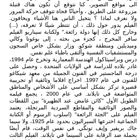
الى مواقع التصوير، كنا نتوقع أن تكون هناك قنبلة
مزروعة على الطريق ، وأحيانًا فجاة تتوقف حركة المرور
ولا نعرف لماذا ؟ يتخيل الناس هنا الأشياء ويخافون.
الفيلم يدور حول ذلك ، أن تنتظر شيئًا لا تعرفه، (...)
وخارج كل ذلك إنها دولة رائعة." ولكتابة سيناريو الفيلم
سافر المخرج ، كجزء من بحثه ، إلى بوغوتا وكالي
وميديلين ومنطقة شوكو. وزار بشكل خاص السجون
والمستشفيات النفسية وألتقى باطباء علم نفس.
درس ويراسيثاكول الهندسة المعمارية وتخرج عام 1994،
غادر بلاده للدراسة في الولايات المتحدة ، وحصل على
درجة الماجستير في الفنون الجميلة من معهد شيكاغو
للفنون في عام 1997. اخراج افلاما وثائقية أو تجريبية
قصيرة تركز بشكل أساسي على الأشخاص والمناطق
المتواضعة في تايلاند. في عام 2000 ، يجمع فيلمه
الطويل الأول "كائن غامض عند الظهيرة" بين اللقطات
والصور الوثائقية والمقاطع السردية المرتجلة، يعتمد
الفيلم على "الجثة الرائعة" (اسلوب الرسوم أو الكتابة
الجماعية اخترعها السيراليون بحدود عام 1925، ولا سيما
جاك بريفير وإيف تونگي. في نفس الوقت، قام أيضًا
بحملة ضد الرقابة على السينما في تايلاند. الفيلم الثالث