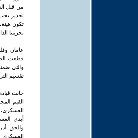
من قبل الع
تحذير يجب 
تكون هينة،
تجربتنا الذ
عامان وقلي
قطعت الطر
والتي ضمنت
تقسيم الثر
خانت قيادة
القيم المج
العسكري، 
أيدي العس
والحق أن 
العسكري وا