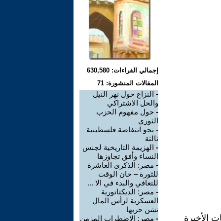
إجمالي القراءات: 630,580
المقالات المنشورة: 71
-
النزاع حول نهر النيل
والحل الاشتراكي
-
حول مفهوم الحزب
الثوري
-
نحو انتفاضة فلسطينية
ثالثة
-
الهزيمة التاريخية لجنس
النساء وأفق تجاوزها
-
مصر: الذكرى العاشرة
للثورة – حان الوقت
للتعافي والبدء في الا ...
-
مصر: الديكتاتورية
العسكرية لرأس المال
تشن حربها
ت الأخيرة
-
مصر: الاضطراب المزمن