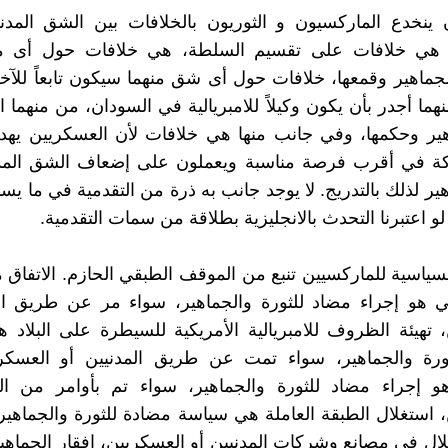
 ينخدع الماركسيون و الثوريون بالخلافات بين الشق المد
هي خلافات على تقسيم السلطة، هي خلافات حول أى من
لجماهير وقمعها، خلافات حول أى شق منهما سيكون تابعاً للآخ
ما أجدر بأن يكون وكيلاً للامبريالية في السودان، من منهما ا
ير وحكمها، وفي جانب منها هي خلافات لأن العسكريين يهدف
كة في أقرب فرصة مناسبة ويعملون على إضعاف الشق الم
هير لذلك بالتدريج. لا يوجد جانب به ذرة من التقدمية في ما ي
 لو اعتبرنا التحدث بالانجليزية بطلاقة من سمات التقدمية.
سياسية للماركسيين تنبع من الموقف الطبقي الحازم. الاتفاق
لي هو إجراء مضاد للثورة والجماهير، سواء مر عن طريق ال
 تهيئة الظروف للامبريالية الأمريكية للسيطرة على البلاد
ورة والجماهير، سواء تمت عن طريق المدنيين أو العسكر
هو إجراء مضاد للثورة والجماهير، سواء تم بأوامر من الم
 استغلال الطبقة العاملة هي سياسة مضادة للثورة والجماهير
لال في مصانع وشركات المدنيين أو العسكريين، إفقار الجماهير