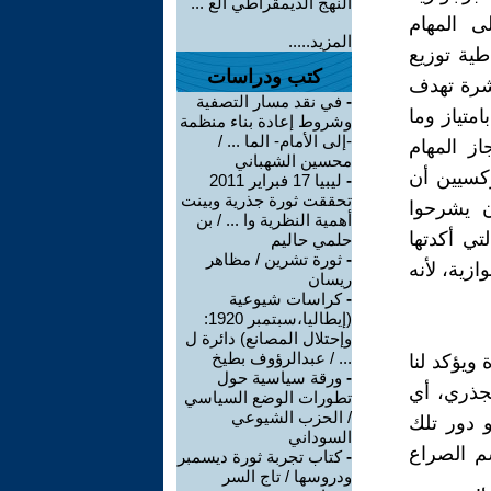
النهج الديمقراطي الع ...
لى المهام
المزيد.....
طية توزيع
كتب ودراسات
اشرة تهدف
-
في نقد مسار التصفية
متياز وما
وشروط إعادة بناء منظمة
-إلى الأمام- الما ... /
ز المهام
محسين الشهباني
ركسيين أن
-
ليبيا 17 فبراير 2011
تحققت ثورة جذرية وبينت
ن يشرحوا
أهمية النظرية وا ... / بن
تي أكدتها
حلمي حاليم
-
ثورة تشرين / مظاهر
ازية، لأنه
ريسان
-
كراسات شيوعية
(إيطاليا،سبتمبر 1920:
وإحتلال المصانع) دائرة ل
... / عبدالرؤوف بطيخ
ويؤكد لنا
-
ورقة سياسية حول
لجذري، أي
تطورات الوضع السياسي
/ الحزب الشيوعي
و دور تلك
السوداني
م الصراع
-
كتاب تجربة ثورة ديسمبر
ودروسها / تاج السر
.