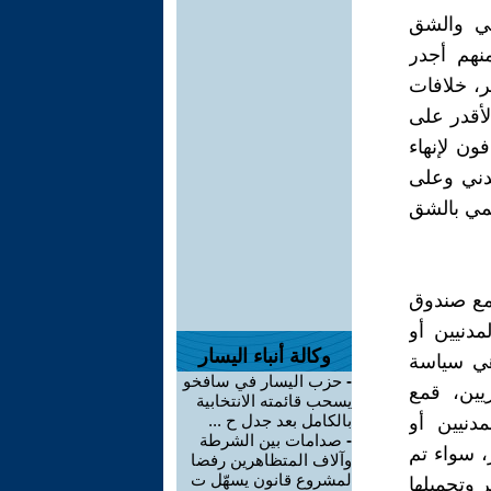
ني والشق
هم أجدر
ر، خلافات
لأقدر على
ون لإنهاء
دني وعلى
سمي بالشق
 مع صندوق
مدنيين أو
وكالة أنباء اليسار
 هي سياسة
-
حزب اليسار في سافخو
يين، قمع
يسحب قائمته الانتخابية
بالكامل بعد جدل ح ...
دنيين أو
-
صدامات بين الشرطة
، سواء تم
وآلاف المتظاهرين رفضا
لمشروع قانون يسهّل ت
 وتحميلها