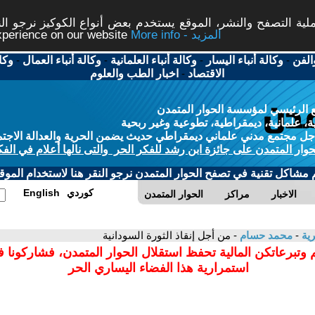
ة التصفح والنشر، الموقع يستخدم بعض أنواع الكوكيز نرجو النق
More info - المزيد
experience on our website
الفن
-
وكالة أنباء اليسار
-
وكالة أنباء العلمانية
-
وكالة أنباء العمال
-
وكا
الاقتصاد
-
اخبار الطب والعلوم
 الرئيسي لمؤسسة الحوار المتمدن
، علمانية، ديمقراطية، تطوعية وغير ربحية
ل مجتمع مدني علماني ديمقراطي حديث يضمن الحرية والعدالة الاجتم
حوار المتمدن على جائزة ابن رشد للفكر الحر والتى نالها أعلام في الفك
م مشاكل تقنية في تصفح الحوار المتمدن نرجو النقر هنا لاستخدام الموقع
كوردي
English
الاخبار
مراكز
الحوار المتمدن
رية
-
محمد حسام
- من أجل إنقاذ الثورة السودانية
 وتبرعاتكن المالية تحفظ استقلال الحوار المتمدن، فشاركونا 
استمرارية هذا الفضاء اليساري الحر