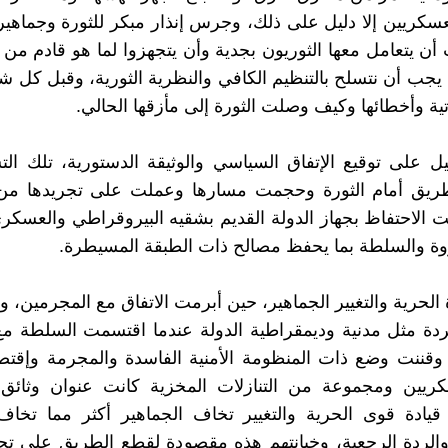
سكريين إلا دليل على ذلك، وجرس إنذار مبكر للثورة وجماهير
أن يتعامل معها الثوريون بجدية وأن يتجهزوا لما هو قادم من
 يجب أن نتسلح بالتنظيم الكافي والنظرية الثورية، وقبل كل 
اتية وأخطائها وكيف وصلت الثورة إلى مأزقها الحالي.
ل على توقيع الإتفاق السياسي والوثيقة الدستورية، تلك الت
يق أمام الثورة وحجمت مسارها وعملت على تجريدها من 
 الاحتفاظ بجهاز الدولة القديم بشقيه البيروقراطي والعس
وة والسلطة بما يحفظ مصالح ذات الطبقة المسيطرة.
 الحرية والتغيير الجماهير، حين أبرمت الاتفاق مع المجرمين، 
ردة مثل مدنية وديمقراطية الدولة عندما اقتسمت السلطة م
وقننت وضع ذات المنظومة الأمنية الفاسدة والمجرمة وإقتص
كريين ومجموعة من التنازلات المخزية كانت عنوان وثائق 
قيادة قوى الحرية والتغيير تخاف الجماهير أكثر مما تخا
لردة الرجعية، وخيانتهم هذه مقصودة لقطع الطريق على تجذ