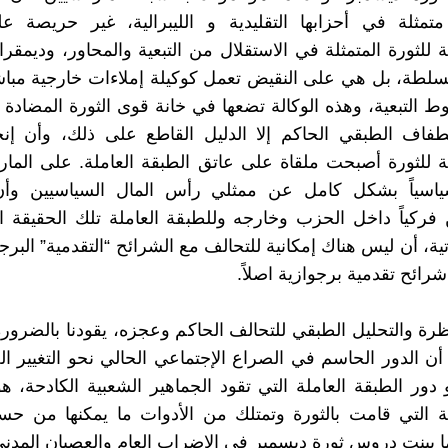
متمثلة في أحزابها التقليدية و الليبرالية، غير حريصة ع
 للثورة المتمثلة في الاستقلال من التبعية والمحاور، وديمقرا
لسلطة، بل هي على النقيض تعمل كوكيلة إملاءات خارجية مب
 التبعية، وهذه الوكالة تضعها في خانة قوى الثورة المضادة با
فاف الطبقي الحاكم إلا الدليل القاطع على ذلك، وأن إنجا
ة للثورة أصبحت ملقاة على عاتق الطبقة العاملة. على الما
ياسياً بشكل كامل عن ممثلي رأس المال السياسيين وأ
ركياً داخل الحزب وخارجه وللطبقة العاملة تلك الحقيقة ال
اتية، أن ليس هناك إمكانية للتحالف مع الشرائح “التقدمية” البرجو
رائح تقدمية برجوازية اصلاً.
رة والتحليل الطبقي للتحالف الحاكم وعجزه، يقودنا بالضرورة 
ن الدور الحاسم في الصراع الإجتماعي الحالي نحو التغيير ا
دور الطبقة العاملة التي تقود الجماهير الشعبية الكادحة، ه
ة التي قامت بالثورة وتمتلك من الأدوات ما يمكنها من حس
ا بينت دروس ثورة ديسمبر في الإضراب العام والعصيان المدني