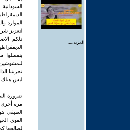
السودانية 
الديمقراطية
الموارد وا
لتعزيز شروط
ذلكم الاصط
المزيد.....
الديمقراطي
ينفصلوا س
للمشوشين ف
تجربتنا الذ
ليس هناك ش
ضرورة النظ
مرة أخرى أ
الطبقي هو 
القوى الحي
لصالحها كم