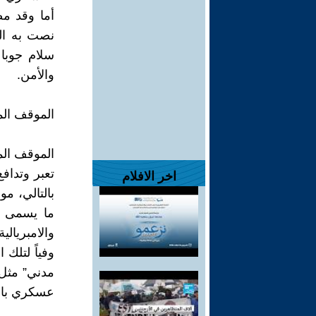
أما وقد مض
نصت به الو
سلام جوبا 
والأمن.
الموقف ال
الموقف ال
تعبر وتداف
اخر الافلام
بالتالي، مو
ما يسمى ب
والامبريال
وفياً لتل
مدني” مثل 
عسكري بالس