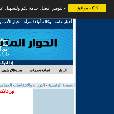
موافق - OK
لتوفير افضل خدمة لكم ولتسهيل عملي
أخبار عامة
-
وكالة أنباء المرأة
-
اخبار الأدب و
الموقع
يسارية
"من أج
حاز ال
إذا لديك
الزوار
اضافة/خدمات
بحث/الارشيف
الصفحة الرئيسية
-
الثورات والانتفاضات الجماهي
تبرعاتكم