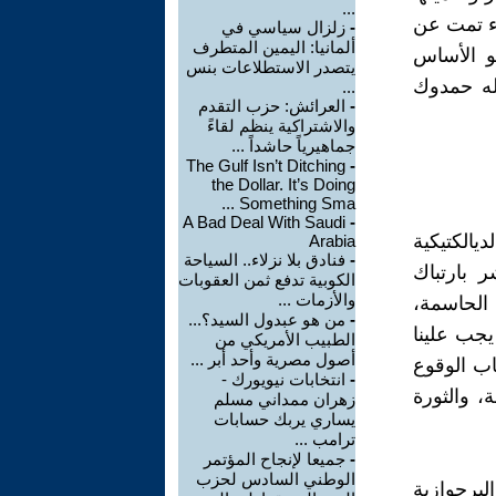
...
اء تمت عن
-
زلزال سياسي في
ألمانيا: اليمين المتطرف
و الأساس
يتصدر الاستطلاعات بنس
له حمدوك
...
-
العرائش: حزب التقدم
والاشتراكية ينظم لقاءً
جماهيرياً حاشداً ...
The Gulf Isn’t Ditching
-
the Dollar. It’s Doing
Something Sma ...
A Bad Deal With Saudi
-
يالكتيكية
Arabia
-
فنادق بلا نزلاء.. السياحة
ر بارتباك
الكوبية تدفع ثمن العقوبات
والأزمات ...
 الحاسمة،
-
من هو عبدول السيد؟...
يجب علينا
الطبيب الأمريكي من
أصول مصرية وأحد أبر ...
اب الوقوع
-
انتخابات نيويورك -
، والثورة
زهران ممداني مسلم
يساري يربك حسابات
ترامب ...
-
جميعا لإنجاح المؤتمر
الوطني السادس لحزب
برجوازية