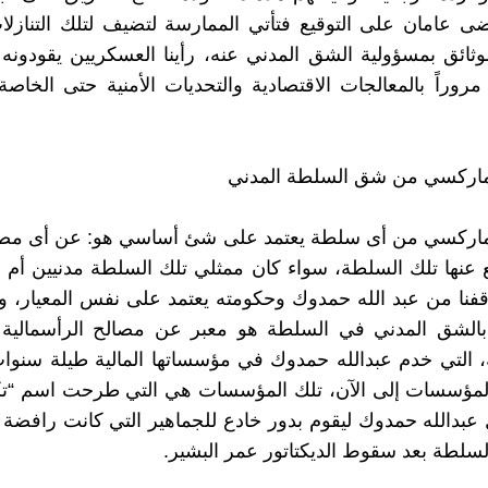
ى عامان على التوقيع فتأتي الممارسة لتضيف لتلك التنازل
ثائق بمسؤولية الشق المدني عنه، رأينا العسكريين يقودونه
مروراً بالمعالجات الاقتصادية والتحديات الأمنية حتى الخاص
ماركسي من شق السلطة المدني
ماركسي من أى سلطة يعتمد على شئ أساسي هو: عن أى مصا
ع عنها تلك السلطة، سواء كان ممثلي تلك السلطة مدنيين أم
قفنا من عبد الله حمدوك وحكومته يعتمد على نفس المعيار، وقول
الشق المدني في السلطة هو معبر عن مصالح الرأسمالية ا
ية، التي خدم عبدالله حمدوك في مؤسساتها المالية طيلة سنوا
ك المؤسسات إلى الآن، تلك المؤسسات هي التي طرحت اسم “ت
عبدالله حمدوك ليقوم بدور خادع للجماهير التي كانت رافضة ل
لطة بعد سقوط الديكتاتور عمر البشير.