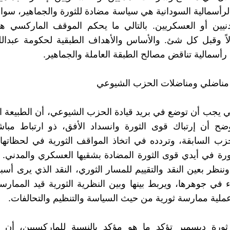
لرأسمالية السودانية هي سياسة مضادة للثورة والجماهير، سو
نيين أو العسكريين. بالتالي ما يحكم الموقف الماركسي ه
لاً وقبل كل شئ. والأساس والأهداف الطبقية لحكومة عبدال
أسمالية تناقض مصالح الطبقة العاملة والجماهير.
 مناضلي ومناضلات الحزب الشيوعي
تي يجب أن توضع في بريد قيادة الحزب الشيوعي، أن الطبيعة الد
ضح أن إرتباك قوى الثورة وانسداد الأفق، ذو ارتباط مباش
ب السابقة، وتردده في اتخاذ المواقف الثورية في لحظاتها
رة في أيدي قوى الثورة المضادة بشقيها العسكري والمدني. 
ننظر بعين النقد والتقييم للمسار الثوري، النقد الذي يرى أسب
 في جوهرها، ويربط بينها وبين النظرية الثورية قيد الممارسة
عملية ممارسة ثورية من حيث السياسة والتنظيم والتحالفات.
ثورة ديسمبر تؤكد ما هو مؤكد بالنسبة للماركسيين، أن ال