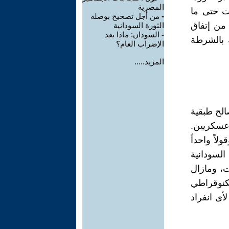
المصرية
ات حتى ما
-
من أجل تصحيح بوصلة
 من إتفاق
الثورة السودانية
-
السودان: ماذا بعد
ة بالشرطة
الإضراب العام؟
المزيد.....
لح طبقية
 عسكريين.
اً واحداً
لسودانية
ت، ومازال
كنوقراطي
أى انفراد