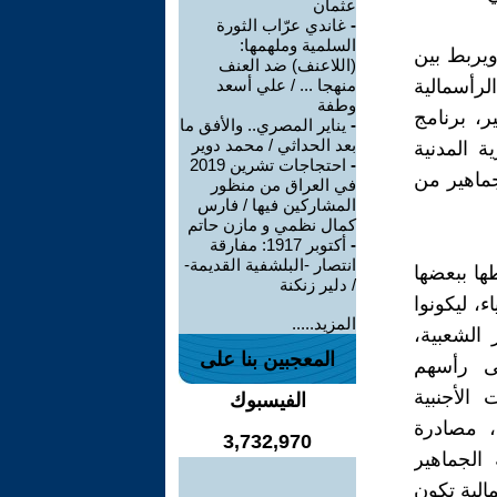
عثمان
-
غاندي عرّاب الثورة
السلمية وملهمها:
يربط بين
(اللاعنف) ضد العنف
لرأسمالية
منهجا ... / علي أسعد
وطفة
ر، برنامج
-
يناير المصري.. والأفق ما
بعد الحداثي / محمد دوير
ة المدنية
-
احتجاجات تشرين 2019
ماهير من
في العراق من منظور
المشاركين فيها / فارس
كمال نظمي و مازن حاتم
-
أكتوبر 1917: مفارقة
انتصار -البلشفية القديمة-
ها ببعضها
/ دلير زنكنة
، ليكونوا
المزيد.....
 الشعبية،
المعجبين بنا على
لى رأسهم
الأجنبية
الفيسبوك
، مصادرة
3,732,970
الجماهير
الية تكون