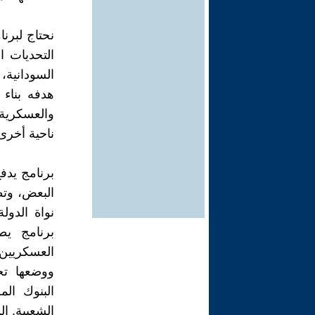
نحتاج لبرن
التحديات ا
السودانية،
هدفه بناء 
والعسكرية
ناحية أخرى
برنامج يدف
البعض، وتط
نواة الدول
برنامج يط
العسكريين 
ووضعها تحت
البنوك ال
الشعبية. ا