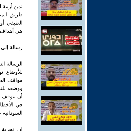
ثمن أزمة ا
طريق المد
الطبقي أو
هي أهداف ر
رسالة إلى
الرسالة ال
للأوضاع تو
مواقف الحز
ووضعه للثو
أن نتوقف و
في الأخطاء
السودانية 
إن تجربة 