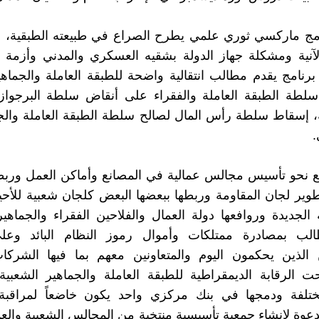
امج ماركسي ثوري علمي يطرح الصراع في طبيعته الطبقية، و
لآنية ومشكلة جهاز الدولة بشقيه العسكري والمدني وأزمة ا
 برنامج يقدم مطالب انتقالية واضحة للطبقة العاملة والجماهي
سلطة الطبقة العاملة والفقراء على أنقاض سلطة البرجوازي
، إسقاط سلطة رأس المال لصالح سلطة الطبقة العاملة والج
.
ع نحو تأسيس مجالس عمالية في المصانع وأماكن العمل وربط
وير لجان المقاومة وربطها ببعضها البعض كلجان شعبية للأحياء
ة الجديدة وروافعها دولة العمال والفلاحين الفقراء والجماهير
الب بمصادرة ممتلكات وأموال رموز النظام البائد وع
الذين يحكمون اليوم والمتعاونين معهم بما فيها الشركات 
 الرقابة الديمقراطية للطبقة العاملة والجماهير الشعبية
مختلفة ودمجها في بنك مركزي واحد يكون خاضعاً لمراقبة 
لدعوة لإنشاء جمعية تأسيسية منتخبة من المجالس الشعبية والعم