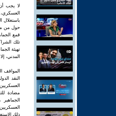
لا يجب أن
العسكري، 
باستغلال ا
حول من منه
قمع الجماه
تلك الشرا
تهيئة الجما
المدني، إلا
المواقف ال
النقد الدو
العسكريين،
مضادة للث
الجماهير 
العسكريين،
ذلك الاستغ