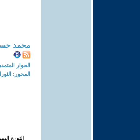
محمد حسا
الحوار المتمدن-العدد: 7053 - 21
المحور: الثور
الثورة الس