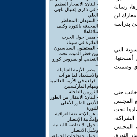
-
لبنان: الانفجار العظيم
ها، رسالة
-
في ذكري إغتيال ناجي
 معارك لن
العلي
-
السودان: المخاطر
شئ بدراسة
المحدقة بالثورة وكيف
نتلافاها!
-
مصر: حول الحرب
الدائرة في سيناء
-
المعتقلون السياسيون
سوية التي
بين خطر الموت تحت
أسلحتها،
التعذيب أو بفيروس كورو
...
كري وضمنت
-
مصر: الأزمة الشاملة
والاستعداد لما هو آت
-
قراءة في الأزمة العالمية
ومهام الماركسيين
الثوريين العاجلة
وخانت حتى
-
لبنان: الانتقال من الطور
ع المجلس
الأدنى للطور الأعلى
للثورة
ادها تحت
-
عن الإنتفاضة العراقية
الشراكة،
وإمكانية الإنتصار
-
حول الانتفاضة اللبنانية
ف المجلس
وسُبل الانتصار
ر الثورة.
-
حول احتجاجات الجماهير