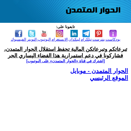
تابعونا على:
بودكاست
بنترست
تيلكرام
لينكدإن
الانستغرام
اليوتيوب
التويتر
الفيسبوك
تبرعاتكم وتبرعاتكن المالية تحفظ استقلال الحوار المتمدن،
فشاركونا في دعم استمرارية هذا الفضاء اليساري الحر
[اشترك في قناة ‫«الحوار المتمدن» على اليوتيوب]
الحوار المتمدن - موبايل
الموقع الرئيسي