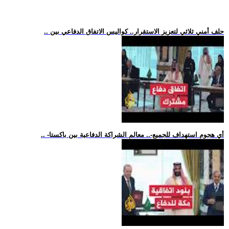
.. حلف أمني ثلاثي لتعزيز الاستقرار.. كواليس الاتفاق الدفاعي بين
.. -أي هجوم استهداف للجميع-.. معالم الشراكة الدفاعية بين باكستا