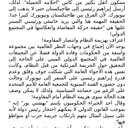
ستكون أثقل بكثير من كأس "أحلامه الجميلة". لذلك،
أرسل إبراهيم رئيسي إلى طاجيكستان حتى لا يذهب إلى
نيويورك. لأن الفرق بين طاجيكستان ونيويورك كبيرا جدا.
الحقيقة المهمة هنا والتي يريد خامنئي ورئيسي التستر
عليها هي "حقيقة حركة المقاضاة وانعكاسها في المجتمع
الدولي!
اعتراف بهزيمة النظام وانتصار المقاومة!
يوجد الآن إجماع في وجهات النظر العالمية بين مجموعة
واسعة من الحكومات وقادة الدولة فضلا عن التجمعات
العالمية في المجتمع الدولي المبني على الحاجة إلى
التحقيق حول الجريمة المرتكبة من قبل النظام، وكانت
نفس هذه الأجواء العامة التي شكلت خوف وقلق وعدم
قدرة إبراهيم رئيسي على السفر إلى نيويورك وحالت
دون حضوره القمة السنوية للجمعية العامة للأمم المتحدة
على الرغم من حصانته السياسية. ولذلك لا يمكن وصف
هذه الحالة سوى هزيمة النظام أمام المقاومة!
وقال احد الخبراء الحكوميون بإسم "بهشتي بور" إنه "
بموجب القانون الدولي لا يمكنهم احتجاز رئيس دولة لأنه
على سبيل المثال متهم بارتكاب جريمة حرب أو متواطؤ
فيها".