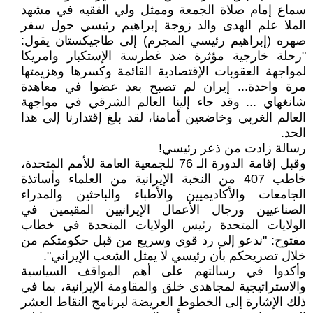
سماع إمام صلاة الجمعة وممثل ولي الفقيه في مشهد
الملا علم الهدى والد زوجة إبراهيم رئيسي حول سفر
صهره (إبراهيم رئيسي المجرم) إلى طاجيكستان يقول:
"رحلة خارجية مؤثرة ضد غطرسة الإستكبار وامريكا
لمواجهة العقوبات الإقتصادية القائمة وكسرها وهزيمتها
مرة واحدة... إيران لم تصبح بعد عضوا في معاهدة
شانغهاي ... وقد جاء إلينا العالم الشرقي في مواجهة
العالم الغربي وخاضعين أمامنا، لقد بلغ إقتدارنا إلى هذا
الحد.
رسالة زادت من ذعر رئيسي!
وقبل إقامة الدورة الـ 76 للجمعية العامة للأمم المتحدة،
خاطب 407 من النخبة الإيرانية من العلماء وأساتذة
الجامعات والأكاديميين والأطباء والباحثين والمدراء
الصناعيين ورجال الأعمال الإيرانيين المقيمين في
الولايات المتحدة رئيس الولايات المتحدة في خطاب
مفتوح: "ندعو إلى رد قوي وسريع من قبل حكومتكم من
خلال تصريحكم بأن رئيسي لا يمثل الشعب الإيراني".
وأكدوا في رسالتهم على أهم المواقف السياسية
والاستراتيجية لمجاهدي خلق والمقاومة الإيرانية، بما في
ذلك الإشارة إلى الخطوط العريضة لبرنامج النقاط العشر