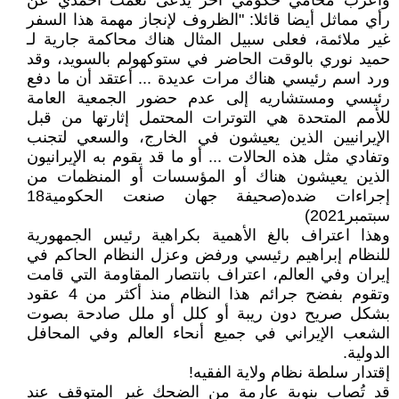
وأعرب محامي حكومي آخر يدعى نعمت أحمدي عن
رأي مماثل أيضا قائلا: "الظروف لإنجاز مهمة هذا السفر
غير ملائمة، فعلى سبيل المثال هناك محاكمة جارية لـ
حميد نوري بالوقت الحاضر في ستوكهولم بالسويد، وقد
ورد اسم رئيسي هناك مرات عديدة ... أعتقد أن ما دفع
رئيسي ومستشاريه إلى عدم حضور الجمعية العامة
للأمم المتحدة هي التوترات المحتمل إثارتها من قبل
الإيرانيين الذين يعيشون في الخارج، والسعي لتجنب
وتفادي مثل هذه الحالات ... أو ما قد يقوم به الإيرانيون
الذين يعيشون هناك أو المؤسسات أو المنظمات من
إجراءات ضده(صحيفة جهان صنعت الحكومية18
سبتمبر2021)
وهذا اعتراف بالغ الأهمية بكراهية رئيس الجمهورية
للنظام إبراهيم رئيسي ورفض وعزل النظام الحاكم في
إيران وفي العالم، اعتراف بانتصار المقاومة التي قامت
وتقوم بفضح جرائم هذا النظام منذ أكثر من 4 عقود
بشكل صريح دون ريبة أو كلل أو ملل صادحة بصوت
الشعب الإيراني في جميع أنحاء العالم وفي المحافل
الدولية.
إقتدار سلطة نظام ولاية الفقيه!
قد تُصاب بنوبة عارمة من الضحك غير المتوقف عند