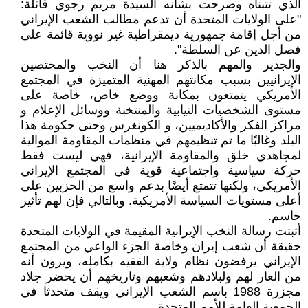
الذي تتبناه وصرحت بشأنه السيدة مريم رجوي قائلة:
"على الولايات المتحدة أن تدعم مطالب الشعب الإيراني
من أجل إقامة جمهورية ديمقراطية غير نووية قائمة على
فصل الدين عن السلطة".
والجدير والمهم بالذكر هنا أن النخب والمختصين
الإيرانيين بسبب مكانتهم المهنية المتميزة في المجتمع
الأمريكي يتمتعون بمكانة ووضع خاص، خاصة على
مستوى الشخصيات النيابية والمنتخبة ووسائل الإعلام و
مراكز الفكر والأكاديميين، و الكونغرس وحتى حكومة هذا
البلد وغالبًا ما تم تنظيمهم في منظمات المقاومة الموالية
لمجاهدي خلق والمقاومة الإيرانية، فهي ليست فقط
حركة سياسية واجتماعية قوية في المجتمع الإيراني
الأمريكي، ولكنها تتمتع أيضًا بدعم واسع من الحزبين على
أعلى مستويات السياسة الأمريكية. وبالتالي فإن لهم تأثير
حاسم.
أثبتت رسالة النخب الإيرانية المقيمة في الولايات المتحدة
حقيقة أن شعب إيران وخاصة الجزء الواعي من المجتمع
الإيراني يرفضون نظام ولاية الفقيه بكامله، ويرون أنه
من العار لهم ولبلادهم وشعبهم وتاريخهم أن يحضر جلاد
مجزرة 1988 باسم الشعب الإيراني ويقف متحدثا في
الجمعية العامة للأمم المتحدة.