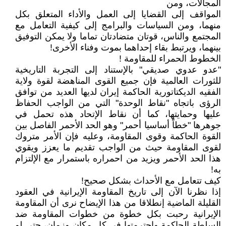
المجالات، ومن
المواقف إلى القضايا إلى العمل والأداء المتعلق بكل
منهما، ومن السياسات والبرامج إلى كيفية التعامل مع
المجتمع والناس، قوتان متضادتان تماما ولا يمكن التوفيق
بينهما، ويرتبط بقاء إحداهما بموت وفناء الأخرى!
الخطوط الحمراء للمقاومة !
"عدو عدوي صديقي" بالإستناد إلى التجربة التاريخية
للثورات العالمية فإن جميع القوى المناهضة لقوة ولاية
الفقيه الديكتاتورية الحاكمة إيران لديها العديد من توافق
الرؤى باتجاه "نقاط الوحدة" التي من الواجب الحفاظ
عليها وحمايتها، كما أن نقاط الإتحاد هذه تحمل في
جوهرها "خطاً أساسيا أحمر" وهو الحد الأحمر الفاصل بين
القوة الحاكمة وقوى المقاومة، وعليه فإن الأمر متروك
لقوى المقاومة حيث من الواجب تقديم ما يعزز ويقوي
هذا الحد الأحمر ويزيد من احمراره باستمرار مع الإلتزام
به!
كيف تتعامل مع الأحداث بشكل صحيح!
إذا نظرنا الآن إلى تاريخ المقاومة الإيرانية في العقود
القليلة الماضية إنطلاقا من هذا الإيضاح نرى أن المقاومة
الإيرانية رحبت بكل خطوة من خطوات المقاومة ضد
السلطة الحاكمة واحترمتها في كل مكان وزمان، حتى لو