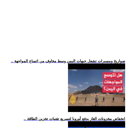
.. صواريخ ومسيرات تشعل جبهات اليمن وسط مخاوف من اتساع المواجهة
.. انخفاض مخزونات الغاز يدفع أوروبا لتسريع تقنيات تخزين الطاقة