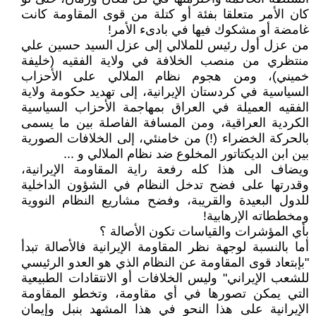
كان الأمر متعلقا بفئة أو كتلة من قوى المقاومة كانت
غامضة أو مشكوك فيها في بادىء الأمر!
من عزل أول رئيس للملالي إلى عزل السيد حسين علي
منتظري من منصب الخلافة في ولاية الفقيه (خليفة
خميني)، ومن هجوم نظام الملالي على الأحزاب
السياسية في كردستان الإيرانية، إلى تهديد حكومة ولاية
الفقيه العميلة في العراق بمهاجمة الأحزاب السياسية
الكردية العراقية، ومن المسافة الفاصلة بين ما يسمى
بالحركة الخضراء (!) من خامنئي، إلى الخلافات الصورية
بين ابن الديكتاتور المخلوع ضد نظام الملالي و ...
ويضاف الى هذا كله رفعة راية المقاومة الإيرانية،
وقدرتها على فضح تدخل النظام في الشؤون الداخلية
للدول البعيدة والقريبة، وفضح مشاريع النظام النووية
ومخططاته الإرهابية!
بأي المؤشرات والقياسات تكون الأصالة ؟
أما بالنسبة لوجهة نظر المقاومة الإيرانية فالأصالة تبدأ
"بإبتعاد قوى المقاومة عن النظام الذي هو العدو الرئيسي
للشعب الإيراني" وليس الخلافات أو الانتقادات الطبيعية
التي يمكن تصورها في أي مقاومة، وتخطو المقاومة
الإيرانية على هذا النحو في هذا المشهد بنبل وإيمان