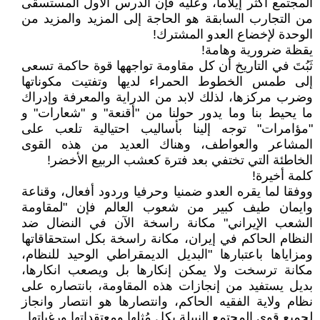
المجتمع أكثر إيلاما، وعليه فإن الدرس الأول المستسقى
من التجارب السابقة هو الحاجة إلى المزيد والمزيد من
الوحدة لإخضاع العدو المشترك!
يقظة ضرورية وهامة!
ثَبُتَ في التاريخ أن كل مقاومة تواجهها قوة حاكمة تسعى
إلى طمس الخطوط الحمراء لديها وتفتيت مكوناتها
وضرب مركزها، لذلك لابد من الدراية والمعرفة وإدراك
ما يحيط بنا وما يدور حولنا من "أقنعة" و "شعارات" و
"مؤامرات" توجه إلينا بأساليب احتيالية تلعب على
المشاعر والعواطف، وهناك العديد من هذه القوى
الخاطئة التي تختفي بعد فترة كعشب الربيع الأخضر!
كلمة أخيرة!
ووفقا لما يقره العدو ضمنيا وحرفيا وردود أفعال، وقناعة
وايمان طيف كبير من شعوب العالم فإن "لمقاومة
الشعب الإيراني" مكانة راسخة الآن في النضال ضد
النظام الحاكم في إيران، مكانة راسخة بكل استحقاقاتها
ومزاياها باعتبارها "البديل الديمقراطي الوحيد للنظام،
مكانة ترسخت ولا يمكن إنكارها بل ويصعب انكارها،
بديل يستفيد من إنجازات هذه المقاومة، بانتصاره على
نظام ولاية الفقيه الحاكم، وانتصارها هو انتصار وانجاز
لجميع قوى المجتمع النبيلة بكل مُثلها ومعتقداتها ورغباتها.