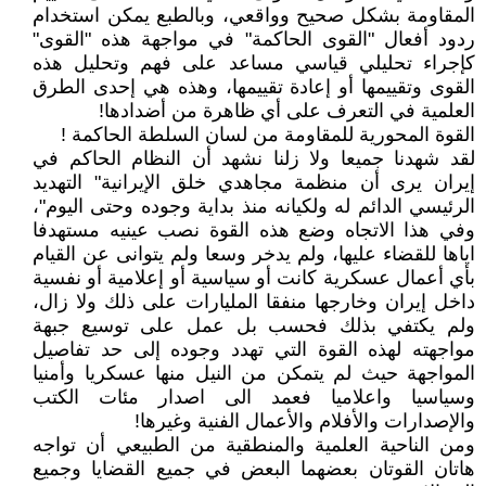
المقاومة بشكل صحيح وواقعي، وبالطبع يمكن استخدام
ردود أفعال "القوى الحاكمة" في مواجهة هذه "القوى"
كإجراء تحليلي قياسي مساعد على فهم وتحليل هذه
القوى وتقييمها أو إعادة تقييمها، وهذه هي إحدى الطرق
العلمية في التعرف على أي ظاهرة من أضدادها!
القوة المحورية للمقاومة من لسان السلطة الحاكمة !
لقد شهدنا جميعا ولا زلنا نشهد أن النظام الحاكم في
إيران يرى أن منظمة مجاهدي خلق الإيرانية" التهديد
الرئيسي الدائم له ولكيانه منذ بداية وجوده وحتى اليوم"،
وفي هذا الاتجاه وضع هذه القوة نصب عينيه مستهدفا
اياها للقضاء عليها، ولم يدخر وسعا ولم يتوانى عن القيام
بأي أعمال عسكرية كانت أو سياسية أو إعلامية أو نفسية
داخل إيران وخارجها منفقا المليارات على ذلك ولا زال،
ولم يكتفي بذلك فحسب بل عمل على توسيع جبهة
مواجهته لهذه القوة التي تهدد وجوده إلى حد تفاصيل
المواجهة حيث لم يتمكن من النيل منها عسكريا وأمنيا
وسياسيا واعلاميا فعمد الى اصدار مئات الكتب
والإصدارات والأفلام والأعمال الفنية وغيرها!
ومن الناحية العلمية والمنطقية من الطبيعي أن تواجه
هاتان القوتان بعضهما البعض في جميع القضايا وجميع