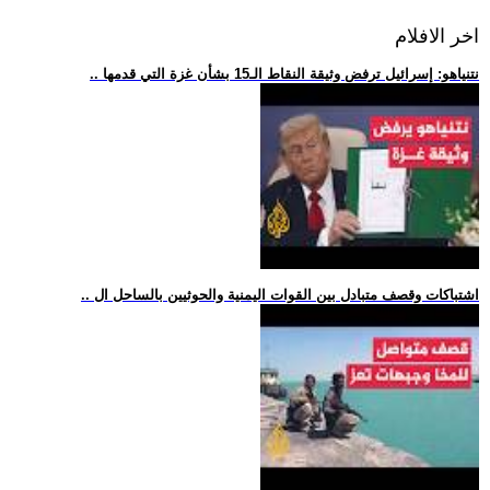
اخر الافلام
.. نتنياهو: إسرائيل ترفض وثيقة النقاط الـ15 بشأن غزة التي قدمها
.. اشتباكات وقصف متبادل بين القوات اليمنية والحوثيين بالساحل ال