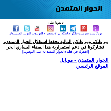
تابعونا على:
بودكاست
بنترست
تيلكرام
لينكدإن
الانستغرام
اليوتيوب
التويتر
الفيسبوك
تبرعاتكم وتبرعاتكن المالية تحفظ استقلال الحوار المتمدن،
فشاركونا في دعم استمرارية هذا الفضاء اليساري الحر
[اشترك في قناة ‫«الحوار المتمدن» على اليوتيوب]
الحوار المتمدن - موبايل
الموقع الرئيسي