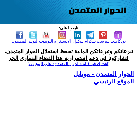
تابعونا على:
بودكاست
بنترست
تيلكرام
لينكدإن
الانستغرام
اليوتيوب
التويتر
الفيسبوك
تبرعاتكم وتبرعاتكن المالية تحفظ استقلال الحوار المتمدن،
فشاركونا في دعم استمرارية هذا الفضاء اليساري الحر
[اشترك في قناة ‫«الحوار المتمدن» على اليوتيوب]
الحوار المتمدن - موبايل
الموقع الرئيسي