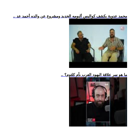
.. محمد عدوية يكشف كواليس ألبومه الجديد ومشروع عن والده أحمد عد
.. ما هو سر علاقة اليهود العرب بأم كلثوم؟