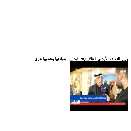
.. وزير الثقافة الأردني لـ«الأيام»: البحرين بقيادتها وشعبها عزي