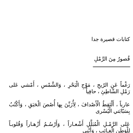
كتابات قصيرة جدا
قُصورٌ مِنَ الرَّمْلِ
ـــــــــــــــــــــــــ
رَغْماً عَنِ الرّيحِ ، مَوْجِ الْبَحْرِ ، وَالشَّمْسِ ، أَمْشي عَلى
رَمْلِ الشّاطِئِ ، حافِياً
عارياً ، أَلْتَقِطُ الْأَصْدافَ ، لِأُزَيِّنَ بِها أُصُصَ الْحَبَقِ ، وَأَكْتُبُ
بِسَبّابَتي الْيُسْرى
عَلى الرَّمْـلِ الْمُبَلَّلِ أَشْعـاراً ، وَأَرْسُـمُ أَزْهـاراً وَقُلوبـاً
لِلْوَطَنِ الْغـائِبِ ، وَأَبْني