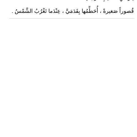
قُصوراً صَغيرةً ، أُحَطِّمُها بِقَدَمَيَّ ، عِنْدَما تَغْرُبُ الشَّمْسُ .