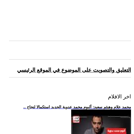
التعليق والتصويت على الموضوع في الموقع الرئيسي
اخر الافلام
.. محمد علام وهيثم سعيد: ألبوم محمد عدوية الجديد استكمالا لنجاح