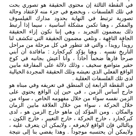
في النقطة الثالثة إن محتوى الحقيقة هو تصوري بحت
في تلك الفلسفات ، ويخضع في جزء منه لإعتقاد وحالة
تصورية ترتبط في النهاية بحدود مدارك الفيلسوف
والمفكر ، وهنا تكمن مشكلة أساسية ، سيما إذا أرتبط
ذلك بمضمون التجريد ، وهي إننا نكون إزاء الحقيقة
الجافة التافهة ، ونلغي مضمون الحقيقة التي تنكشف لنا
رويداٌ رويداٌ ، والتي قد تتطور في كل مرحلة من مراحل
التاريخ نفسه . وهنا يؤكد كيركجارد : مافائدة أن أبني
صرحاٌ فارهاٌ ضخماٌ أخاذاٌ ، وأنا أعيش بجانبه في كوخ
حقير متواضع سخيف ، وذلك دلالة على المفارقة مابين
الواقع الفعلي الذي نعيشه وتلك الحقيقة المجردة الخيالية
لدى تلك الفلسفات العقلية .
في النقطة الرابعة إن المنطق في تعريفه وفي مبناه هو
خارج أساس الزمن ، في حين إن الواقع يحتوي على
الزمن نفسه سواء من خلال مفهومه الخاص ، سواء من
خلال الحركة ، سواء من خلال العلاقة مابين الزمان
والمكان . ومن المؤكد إن ماهو خارج الزمن هو ، لدى
كيركجارد ، خارج الحركة ، خارج التغيير ، خارج الكون ،
وبالتالي فإن الواقع لايعرفه ، ولايمكن أن يتعرف عليه ،
ولايمكن أن يحتسبه موجوداٌ . وهذا يفضي بنا إلى نتيجة