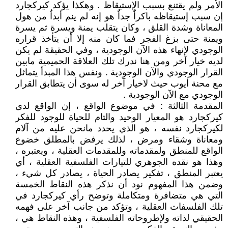
الأمر ولم يقتنع بسبب الإستيقاظ . وهكذا يؤكد كيركجارد
إن سبب إستيقاظه باكراٌ جداٌ هو إنه لم ينم أبداٌ من هول
المعاناة وشدة القلق ، وكان يتقلب يمنة ويسرة ثم يسرة
ويمنة حتى بزغ الفجر فما كان منه إلا أن يتأخذ قراره
الوجودي لإنهاء هذه الآن الوجودية ، وفي الحقيقة لم يكن
لديه خيار آخر ومن هنا ندرك تلك العلاقة الحميمية مابين
القرار الوجودي والآن الوجودية . ونفس هذا المبدأ يتماثل
مع محنة أيوب حيث لاخيار آخر له سوى أن يتطابق القرار
الوجودي مع الآن الوجودية .
المقدمة الثالثة : في موضوع الواقع ، إن الواقع لدى
كيركجارد هو المعيار الوحيد والتام للحياة للوجود للفكر
لكيركجارد نفسه ، هو الذي يحدد مانحن عليه من آلام
ومعاناة وشقاء ومرض ، لذلك يرفض بالمطلق خضوع
الواقع للمنطق ولمقدماته وللمقدمات العقلية ، ويعتبره ،
وهذا هو نقده الجوهري للتيارات الفلسفية العقلية ، أي
يعتبر المنطق ، تفكير يصادر الحياة ، يصادر كل شيء ،
وضمن هذا المفهوم نود أن نذكر هذه النقاط الخمسة
التي هي متضافرة ومتكاملة وتوضح رأي كيركجارد في
تلك الفلسفات العقلية ، وتؤكد من جانب آخر على فهمه
الحقيقي لذاته ولإطروحاته الفلسفية ، وهذه النقاط هي ،