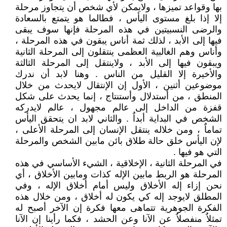
بها وقواعد تميزها ، ولايمكن لأي شخص أن يتجاوز مرحلة
إلا إذا بلغ مستوى اليأس ، فطالما هو يتمتع بالسعادة
والرضى النسبيتين في هذه المرحلة فإنها سوف يبقى
فيها إلى الأبد ، لذلك ثمة أناس يبقون في هذه المرحلة ،
وأناس وهم الغالبية العظمى ينتقلون إلى المرحلة الثانية
ويبقون فيها إلى الأبد ، ولاينتقل إلى المرحلة الثالثة
والأخيرة إلا القليل من الناس . وهنا لابد أن ندرك
موضوعين أثنين ، الأول إن الإنتقال لايحدث من خلال
المنطق ، من أستدلال وأستنتاج ، إنما يحدث على شكل
قفزة من الداخل إلى عالم مجهول ، عالم لايدركه
الشخص في البداية أبداٌ . والثاني لابد ان يتحقق اليأس
تماماٌ ، ومن خلاله ينتقل الإنسان إلى المرحلة الأعلى ،
لإن اليأس خلق حالة طلاق بائن مابين الشخص والمرحلة
التي هو فيها .
في المرحلة الثانية ، الإخلاقية ، الشيء الأساسي في هذه
المرحلة هو الربط مابين الإله كذات ومابين الأخلاق ، أي
نحن إزاء إله الأخلاق وليس أمام أخلاق الإله ، وفي
المطلق لايوجد إله كي يكون له أخلاق ، ومن خلال هذه
الفكرة الجوهرية تتماهى معها فكرة إن الآخر أصبح له
تمثلاٌ منفصلاٌ عن الآنا وعن الحشد ، فكما رأينا إن الآنا