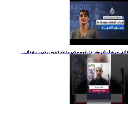
.. فادي بدرية لـ-العربية- بعد ظهوره في مقطع فيديو يوحي باستهداف