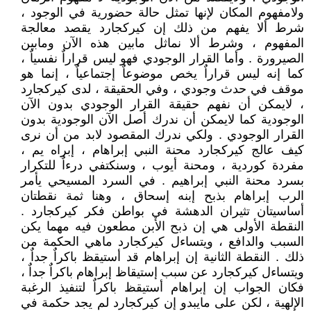
ولامفهوم المكان لإنها تمثل حالة حضورية في الوجود ،
شرط ألا يفهم من ذلك إن كيركجارد يقصد معالجة
المفهوم ، وشرط ألا نماثل مابين هذه الآن ومابين
الصيرورة . وأما القرار الوجودي فهو ليس قراراٌ نفسياٌ ،
كما إنه ليس قراراٌ يخص موضوعاٌ إجتماعياٌ ، إنما هو
موقف في حدث وجودي ، وفي الحقيقة ، لدى كيركجارد
، لايمكن أن نفهم حقيقة القرار الوجودي بدون الآن
الوجودية كما لايمكن أن ندرك أصل الآن الوجودية بدون
القرار الوجودي . ولكي ندرك المقصود لابد من أن نرى
كيف عالج كيركجارد محنة النبي إبراهام ، إبراه يم ،
مفردة كوردية ، ومحنة أيوب ، وسنكتفي درءاٌ للتكرار
بسرد محنة النبي إبراهيم . في السرد المسيحي يأمر
الرب إبراهام بذبح إبنه إسحاق ، وهنا ثمة نقطتان
أساسيتان تثيران الدهشة في بواطن فكر كيركجارد .
النقطة الأولى هي إن ذبح الأبن مطعون فيه مهما يكن
السبب والدافع ، ويتساءل كيركجارد ماهي الحكمة من
ذلك . النقطة الثانية إن إبراهام قد أستيقظ باكراٌ جداٌ ،
ويتساءل كيركجارد عن سبب إستيقاظ إبراهام باكراٌ جداٌ ،
فكان الجواب إن إبراهام أستيقظ باكراٌ لتنفيذ الرغبة
الإلهية ، لكن على مايبدو إن كيركجارد لم يجد حكمة في