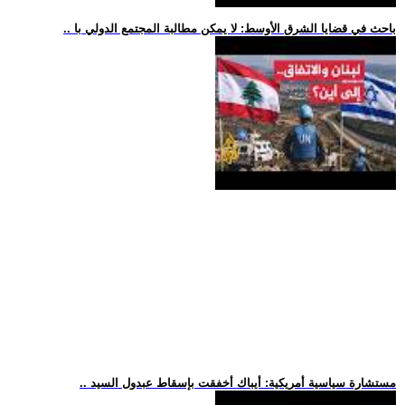
.. باحث في قضايا الشرق الأوسط: لا يمكن مطالبة المجتمع الدولي با
.. مستشارة سياسية أمريكية: أيباك أخفقت بإسقاط عبدول السيد