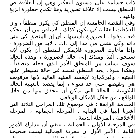
ذات جسامة على مستوى التفكير وهي إن العلاقة في
المنطق ليست إلا علاقة تصورية وهنا تكمن خطورة الزيغ
والتيه .
وفي النقطة الخامسة إن المنطق كي يكون منطقاٌ ، وإن
العلاقات العقلية كي تكون كذلك ، لامناص من أن تتحكم
فيه ، وفيها ، الضرورة بأسسها ، أي إن المنطق كي يبني
ذاته وكي ننتقل من هذا إلى ذاك ، لابد من الضرورة ،
وإذا ماغابت الضرورة فلايمكن للمنطق أن يكون لإنه
سيتحول آئنذ ومنذئذ إلى حالة لاضرورة ، وهذه الحالة
سوف تسلب من المنطق الأمر الذي جعله منطقياٌ ،
وهكذا سوف يجد المنطق نفسه في حالة تسيطر عليها
العبثية ، وكيركجارد لايقصد العبثية الغائية لإنها مرفوضة
هي ونقيضها على حد سواء ، إنما يقصد بالعبثية الحالة
التكوينية ، الحالة التي يمكن أن نتحقق منها من خلال
الواقع ، من خلال الإمكان الواقعي .
المقدمة الرابعة : في موضوع تلك المراحل الثلاثة التي
أشرنا إليها في البداية ، المرحلة الجمالية ، المرحلة
الأخلاقية ، المرحلة الدينية .
في المرحلة الأولى ، الجمالية ، ينبغي أن نتدارك الأمور
التالية ، الأمر الأول إن مفردة الجمالية ليست صحيحة