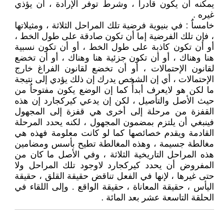
يمكنه أن يكون قادراٌ ، وشرط توفر الإرادة ، أن يؤذي
غيره .
خامساٌ : في بنيوية فرضية تلك المراحل الثلاثة ، ومثيلاتها
، فإن تلك الفرضية إما أن تكون صادقة على طول الخط ،
أو أن تكون كاذبة على طول الخط ، أو أن تكون نسبية
هنا وهناك ، أو أن تكون جزئية هنا وهناك ، أو أن تخضع
لقانون الإحتمالات ، أو أن تخضع لقانون الفراغ خارج
الإحتمالات ، أي إن الشخص يدرك إن ذلك يؤدي إلى نتيجة
ما لكن هو لايعرف أبدأٌ كما إن الوضع يكون مفتوحاٌ من
حيث الأصل والتأصيل ، لكن إن يدعي كيركجارد إن هذه
القفزة من مرحلة إلى أخرى هي قفزة إلى المجهول
فينبغي أن يلتزم بمضمون المجهول ، لكنه يحدد المرحلة
القادمة ويقدم خصائصها كما لو كانت معلومة فهذه هي
مغالطة جسيمة ، وهذه المغالطة تطيح بأسس ومضامين
هذه المراحل التاريخية الثلاثة ، وفي الأصل ما كان من
المفروض أن يحدد كيركجارد لاوجود تلك المراحل ولا
حتى غيرها ، لإنها في الفعل تناقض حقيقة القلق ، حقيقة
اليأس ، حقيقة المعاناة ، حقيقة الواقع . وإلى اللقاء في
الحلقة التاسعة عشر بعد المائة .