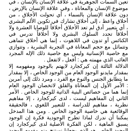
تعين السمات الجوهرية في علاقة الإنسان بالإنسان ، في
موضوع الإنسان والمعاناة ، وفي علاقة الإنسان بالإرض ،
دون علاقة الإنسان بالسماء ، أي تحولت الأخلاق ، من
أخلاق واعظ ، إلى أخلاق تشارك في تكوين الألم البشري
، أي بتعبير أدق لم تعد الأخلاق أخلاقاٌ للوصايا العشرة ولا
أخلاقاٌ تحدد السلوك البشري ولا أخلاقاٌ تدرس في
الكنائس أو تدون في اللاهوت ، إنما هي أخلاق تتماهى
وتتماثل مع حجم المعاناة في التجربة البشرية ، وتتوازي
مع خاصية الإنسانية وليس مع خاصية ذلك الإله المجرد
الغائب الذي مهمته هي : أفعل ، لاتفعل .
الدلالة الثالثة إن كيركجارد لايهتم بالوجود ومفهومه إلا
بمقدار مايدنو الوجود العام من الوجود الخاص ، إلا بمقدار
ما يتطابق الجنس والنوع مع الفرد ، ومرد ذلك إلى أمرين
: الأمر الأول إن المعاناة والقلق لاتخصان الوجود العام
إنما هما من خصائص البنية الذاتية للوجود الخاص . الأمر
الثاني إن المفاهيم ليست ، لدى كيركجارد ، إلا مفاهيم
نظرية ، مفاهيم للدراسة ، للتعبير اللغوي ، فالحقيقة
الوقائعية هي خاصية الوجود الخاص . ومن هذا المدخل
يمكننا أن ندرك لماذا تطرح الوجودية فكرة إن الوجود
يسبق الماهية ، لكن الفكرة الأصلية لدى كيركجارد إن
الوجود الخاص هو الذي يجعلنا نستنج منه مفهوم الوجود