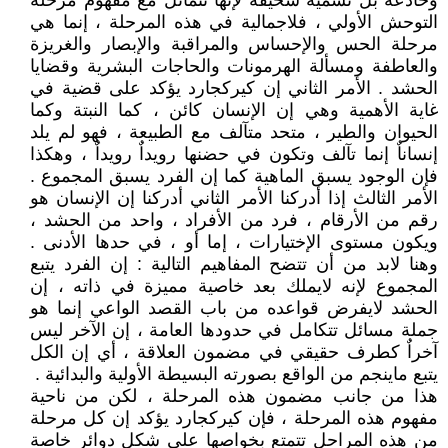
وخادعة بل تسمية سخيفة لإنها تتماثل مع مفهوم مرحلة
التوحش الأولي ، فلاجمالية في هذه المرحلة ، إنما هي
مرحلة الحس والإحساس والمراقبة والإبصار والغريزة
والعاطفة ومسألة الهرمونات والحاجات البشرية وقضايا
الحشد . الأمر الثاني إن كيركجارد يؤكد على قضية في
غاية الأهمية وهي إن الإنسان كائن ، كما النبتة وكما
الحيوان والطير ، متحد متآلف مع الطبيعة ، فهو لم يلد
إنساناٌ إنما تآلف وتكون في حضنها رويداٌ رويداٌ ، وهكذا
فإن الوجود يسبق الماهية كما إن الفرد يسبق المجموع .
الأمر الثالث إذا أدركنا الأمر الثاني أدركنا إن الإنسان هو
رقم من الأرقام ، فرد من الأفراد ، واحد من الحشد ،
ويكون مستوى الإختيارات ، إما أو ، في حدها الأدنى .
وهنا لابد من أن تتضح المفاهيم التالية : إن الفرد يتبع
المجموع لإنه لايملك بعد خاصية مميزة في ذاته ، إن
الحشد لايفرض قواعده من باب القصد الواعي إنما هو
جملة مسائل تتكامل في حدودها العامة ، إن الآخر ليس
آخراٌ كطرف حقيقي في مضمون العلاقة ، أي إن الكل
يتبع ماينجم من الواقع بصورته البسيطة الأولية والبدائية .
هذا من جانب مضمون هذه المرحلة ، لكن من ناحية
مفهوم هذه المرحلة ، فإن كيركجارد يؤكد إن كل مرحلة
من هذه المراحل تتمتع بخواصها على شكل دوائر خاصة