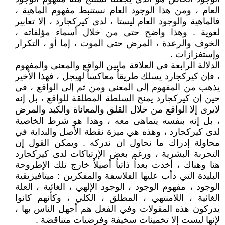
العام ، ومن هذا الوجود العام نستنبط مفهوم الماهية ،
فالماهية والوجود العام ليستا ، لدى كيركجارد ، إلا تعابير
لغوية . وهذا واضح حتى من خلال أسماء مؤلفاته ،
الخوف والرعدة ، المرض حتى الموت ، إما أو ، التكرار
وإستفزازات .
الدلالة الرابعة في العلاقة مابين الواقع والمعنى والمفهوم
، فإن كيركجارد يسلك طريقاٌ معاكساٌ لهيجل ، فهذا الأخير
يذهب من المفهوم إلى المعنى ومن ثم إلى الواقع ، في
حين إن كيركجارد يمنح السلطة المطلقة للواقع ، بل إنه
لايرى إلا الواقع من خلال القلق والمعاناة والكبد والمرض
، بل إنه بنفسه يتماهى معه ، وهذا هو شرط الخاصية
لدى كيركجارد ، وهذه هي ميزة نقطة الأصل والبداية في
محاولة إدراك ما نحاول ان ندركه . ويمكن القول إن
التجربة البشرية ، ورغم بعض الإرتباكات لدى كيركجارد
هنا وهناك ، أخذت بعداٌ ذاتياٌ أصيلاٌ خارج تلك الإطروحة
البليدة التي دأب عليها الفلاسفة والمفكرين : ميتافيزيقية
الوجود ، مفهوم الوجود ، الوجود الإلهي ، الغائية ، العلة
الغائية ، اللامنتهي ، المطلق ، الكلي ، وكأنهم كانوا
يدركون هذه المقولات وفي الفعل هم أجهل الناس بها ،
لإنها ليست إلا تخمينات سخيفة وفرضيات متناقضة .