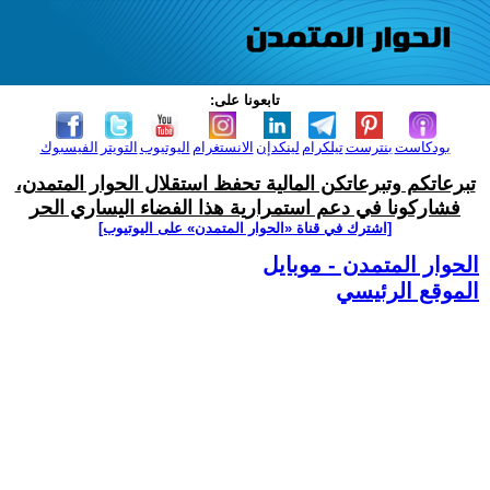
تابعونا على:
بودكاست
بنترست
تيلكرام
لينكدإن
الانستغرام
اليوتيوب
التويتر
الفيسبوك
تبرعاتكم وتبرعاتكن المالية تحفظ استقلال الحوار المتمدن،
فشاركونا في دعم استمرارية هذا الفضاء اليساري الحر
[اشترك في قناة ‫«الحوار المتمدن» على اليوتيوب]
الحوار المتمدن - موبايل
الموقع الرئيسي