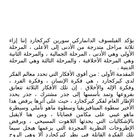
يؤكد الفيلسوف الدانماركي سورين كيركجارد إننا إزاء
ثلاثة مراحل متدرجة من الأدنى إلى الأعلى ، المرحلة
الأولى وهي الأدنى ، المرحلة الجمالية ، والمرحلة الثانية
وهي المرحلة الأخلاقية ، والمرحلة الثالثة وهي المرحلة
الدينية .
المقدمة الاٌولى : من أقوى الأفكار التي تحدد معالم الفكر
لدى كيركجارد ، هي فكرة الإنسان ، وفكرة الفرد ،
وفكرة الإله والأخلاق . إن تلك الأفكار الثلاثة تتعانق
بفروعها وتمد بأسسها إلى جذر مشترك ، جذر يحدد
الإطار العام لفكر كيركجارد ، حيث على أثرها يرفض هذا
الأخير سطوة الميتافيزيقيا وسطوة ماهو تأملي وسيطرة
ماهو غيبي على مكامن قضايانا ، ومن هنا لايقبل
بالإشكاليات التي يحدثها اللاهوت المسيحي ، ويرفض
الإطروحات النظرية المجردة التي يزعمها هيجل سيما
تلك الفكرة القاتلة في نظر كيركجارد ألا وهي الروح