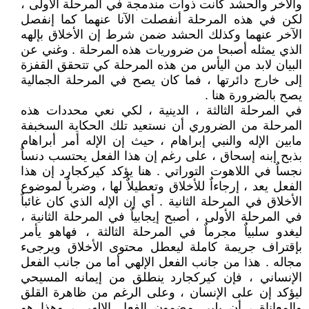
والآخر والحشد كانت ذوات مندمجة في المرحلة الأولى ،
لكن في هذه المرحلة أنفصلت الآنا عنهما كما إنفصل
الآخر عنهما وكذلك الحشد ضمن شرط إن الأخلاق بإلهه
الذي يمثله أصبحا من ضروريات هذه المرحلة . وغني عن
البيان لابد من اليأس من هذه المرحلة كي تتحقق القفزة
إلى خارج دائرتها ، فما كان يصح في المرحلة الجمالية
يصح بالضرورة هنا .
في المرحلة الثالثة ، الدينية ، لكي نعي محددات هذه
المرحلة من الضروري أن نستعيد تلك الحكاية السخبفة
مابين الإله والنبي إبراهام ، حيث إن الإله أمر أبراهام
بذبح إبنه إسحاق ، على رغم إن هذا الفعل يحتسب دنساٌ
نجساٌ في اللاهوت التوراتي . هنا يؤكد كيركجارد إن هذا
الفعل يعد ، إرجاءاٌ للأخلاق وتعطيلاٌ لها ، وضرباٌ لموضوع
الأخلاق في المرحلة الثانية . أي إن الإله الذي كان غائباٌ
في المرحلة الأولى ، أصبح إيجابياٌ في المرحلة الثانية ،
ليغدو سلبياٌ مجرماٌ في المرحلة الثالثة ، فهاهو يأمر
بإقتراف جريمة كاملة ليعطل محتوى الأخلاق ويرجىء
مجاله . هذا من جانب الفعل الإلهي أما من جانب الفعل
الإنساني ، فإن كيركجارد ينطلق من إيمانه المسيحي
ليؤكد إن على الإنسان ، وعلى الرغم من ظاهرة القلق
والمعاناة ، أن يلبي مضمون الفعل الإلهي ، وهذا هو