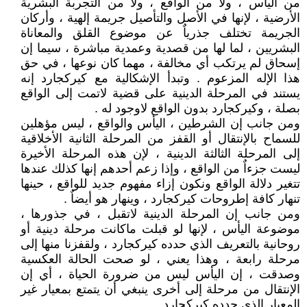
من اليأس ، ولا من الواقع ، ولا من التجربة البشرية
الأرضية ، لإنها في الأصل والتأصيل جريمة إلهية ، وأركان
الجريمة تختلف جذرياٌ عن موضوع القلق والمعاناة
البشريين ، لما لها من قصدية وعمدية مباشرة ، سيما إن
إسحاق لم يرتكب أي مخالفة ، مهما كان نوعها ، في حق
هذا الإله المزعوم . وتبدأ الإشكالية مع كيركجارد إنه
يستند في المرحلة الدينية على قضية لاتمت إلى الواقع
بصلة ، وكيركجارد بدون الواقع لاوجود له .
ومن جانب إن الشرطين ، اليأس والواقع ، ليس مؤهلين
للسماح بالإنتقال أو القفز من المرحلة الثانية الأخلاقية
إلى المرحلة الثالثة الدينية ، لإن هذه المرحلة الأخيرة
ليست جزءاٌ من الواقع ، وإذا زعم أحدهم إنها كذلك عندها
تتغير دلالة الواقع ونكون إزاء مفهوم جديد للواقع ، حينها
تنهار كافة إطروحات كيركجارد ، وينهار هو أيضاٌ .
ومن جانب إن المرحلة الدينية لاتقبل ، في جذورها ،
موضوعة اليأس ، لإنها لو قبلت ماكانت مرحلة دينية أو
روحانية بالتعريف الذي حدده كيركجارد ، ولقفزنا منها إلى
مرحلة رابعة ، وهذا يعني ، لو صحت الحالة العكسية
وصدقت ، إن اليأس ليس من ضرورة الحياة ، أي إن
الإنتقال من مرحلة إلى أخرى ينبغي أن يتمتع بمعيار غير
المعيار الذي حدده كيركجارد .