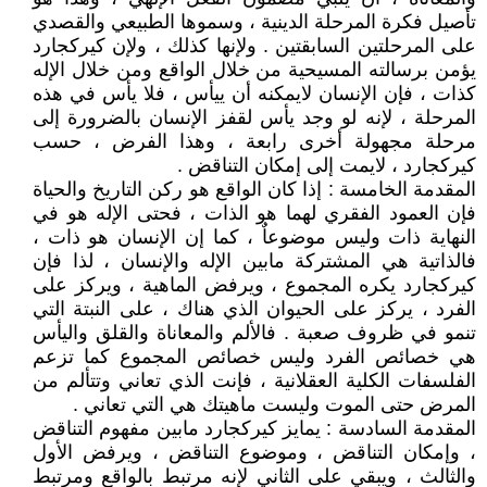
تأصيل فكرة المرحلة الدينية ، وسموها الطبيعي والقصدي
على المرحلتين السابقتين . ولإنها كذلك ، ولإن كيركجارد
يؤمن برسالته المسيحية من خلال الواقع ومن خلال الإله
كذات ، فإن الإنسان لايمكنه أن ييأس ، فلا يأس في هذه
المرحلة ، لإنه لو وجد يأس لقفز الإنسان بالضرورة إلى
مرحلة مجهولة أخرى رابعة ، وهذا الفرض ، حسب
كيركجارد ، لايمت إلى إمكان التناقض .
المقدمة الخامسة : إذا كان الواقع هو ركن التاريخ والحياة
فإن العمود الفقري لهما هو الذات ، فحتى الإله هو في
النهاية ذات وليس موضوعاٌ ، كما إن الإنسان هو ذات ،
فالذاتية هي المشتركة مابين الإله والإنسان ، لذا فإن
كيركجارد يكره المجموع ، ويرفض الماهية ، ويركز على
الفرد ، يركز على الحيوان الذي هناك ، على النبتة التي
تنمو في ظروف صعبة . فالألم والمعاناة والقلق واليأس
هي خصائص الفرد وليس خصائص المجموع كما تزعم
الفلسفات الكلية العقلانية ، فإنت الذي تعاني وتتألم من
المرض حتى الموت وليست ماهيتك هي التي تعاني .
المقدمة السادسة : يمايز كيركجارد مابين مفهوم التناقض
، وإمكان التناقض ، وموضوع التناقض ، ويرفض الأول
والثالث ، ويبقي على الثاني لإنه مرتبط بالواقع ومرتبط