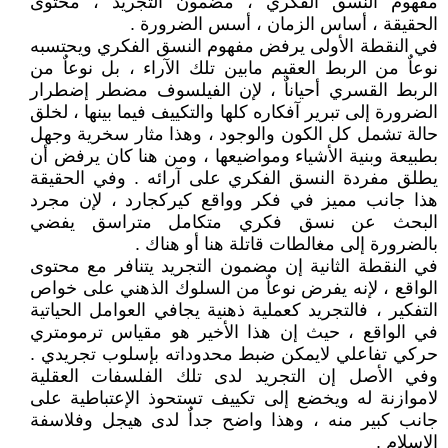
مفهوم النسق الفكري ، مضمون التجريد ، محتوى
الحقيقة ، أساس الزمان ، أسس الضرورة .
في النقطة الأولى يرفض مفهوم النسق الفكري ويحتسبه
نوعاٌ من الربط العقيم مابين تلك الآراء ، بل نوعاٌ من
الربط القسري أحياناٌ ، لإن الفيلسوف مضطر إضطرار
الضرورة إلى تبرير آفكاره كلها والتكييف فيما بينها ، لخلق
حالة تشمل كل الكون والوجود ، وهذا مثار سخرية وجهل
بطبيعة وبنية الأشياء ومواضيعها ، ومن هنا كان يرفض أن
يطلق مفردة النسق الفكري على آرائه . وفي الحقيقة
هذا جانب مميز في فكر وواقع كيركجارد ، لإن مجرد
البحث عن نسق فكري متكامل متراسق يفضي
بالضرورة إلى مغالطات قاتلة هنا أو هناك .
في النقطة الثانية إن مضمون التجريد يتنافر مع محتوى
الواقع ، لإنه يفرض نوعاٌ من السلوك الذهني على خواص
التفكير ، فالتجريد كعملية ذهنية يجافي العوامل الحياتية
في الواقع ، حيث إن هذا الأخير هو مقياس ترمومتري
حركي تفاعلي لايمكن ضبط محدوداته بإسلوب تجريدي .
وفي الأصل إن التجريد لدى تلك الفلسفات العقلية
لاموازنة له ويخضع إلى تكييف تستحوذ الإعتباطية على
جانب كبير منه ، وهذا واضح جداٌ لدى هيجل وفلاسفة
الإسلام .