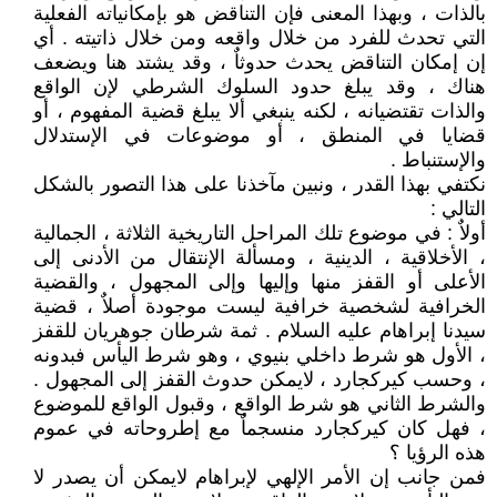
بالذات ، وبهذا المعنى فإن التناقض هو بإمكانياته الفعلية
التي تحدث للفرد من خلال واقعه ومن خلال ذاتيته . أي
إن إمكان التناقض يحدث حدوثاٌ ، وقد يشتد هنا ويضعف
هناك ، وقد يبلغ حدود السلوك الشرطي لإن الواقع
والذات تقتضيانه ، لكنه ينبغي ألا يبلغ قضية المفهوم ، أو
قضايا في المنطق ، أو موضوعات في الإستدلال
والإستنباط .
نكتفي بهذا القدر ، ونبين مآخذنا على هذا التصور بالشكل
التالي :
أولاٌ : في موضوع تلك المراحل التاريخية الثلاثة ، الجمالية
، الأخلاقية ، الدينية ، ومسألة الإنتقال من الأدنى إلى
الأعلى أو القفز منها وإليها وإلى المجهول ، والقضية
الخرافية لشخصية خرافية ليست موجودة أصلاٌ ، قضية
سيدنا إبراهام عليه السلام . ثمة شرطان جوهريان للقفز
، الأول هو شرط داخلي بنيوي ، وهو شرط اليأس فبدونه
، وحسب كيركجارد ، لايمكن حدوث القفز إلى المجهول .
والشرط الثاني هو شرط الواقع ، وقبول الواقع للموضوع
، فهل كان كيركجارد منسجماٌ مع إطروحاته في عموم
هذه الرؤيا ؟
فمن جانب إن الأمر الإلهي لإبراهام لايمكن أن يصدر لا