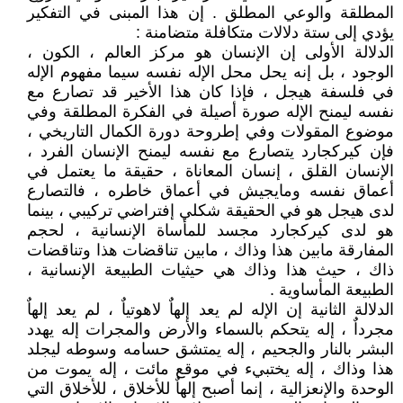
المطلقة والوعي المطلق . إن هذا المبنى في التفكير
يؤدي إلى ستة دلالات متكافلة متضامنة :
الدلالة الأولى إن الإنسان هو مركز العالم ، الكون ،
الوجود ، بل إنه يحل محل الإله نفسه سيما مفهوم الإله
في فلسفة هيجل ، فإذا كان هذا الأخير قد تصارع مع
نفسه ليمنح الإله صورة أصيلة في الفكرة المطلقة وفي
موضوع المقولات وفي إطروحة دورة الكمال التاريخي ،
فإن كيركجارد يتصارع مع نفسه ليمنح الإنسان الفرد ،
الإنسان القلق ، إنسان المعاناة ، حقيقة ما يعتمل في
أعماق نفسه ومايجيش في أعماق خاطره ، فالتصارع
لدى هيجل هو في الحقيقة شكلي إفتراضي تركيبي ، بينما
هو لدى كيركجارد مجسد للمأساة الإنسانية ، لحجم
المفارقة مابين هذا وذاك ، مابين تناقضات هذا وتناقضات
ذاك ، حيث هذا وذاك هي حيثيات الطبيعة الإنسانية ،
الطبيعة المأساوية .
الدلالة الثانية إن الإله لم يعد إلهاٌ لاهوتياٌ ، لم يعد إلهاٌ
مجرداٌ ، إله يتحكم بالسماء والأرض والمجرات إله يهدد
البشر بالنار والجحيم ، إله يمتشق حسامه وسوطه ليجلد
هذا وذاك ، إله يختبيء في موقع مائت ، إله يموت من
الوحدة والإنعزالية ، إنما أصبح إلهاٌ للأخلاق ، للأخلاق التي