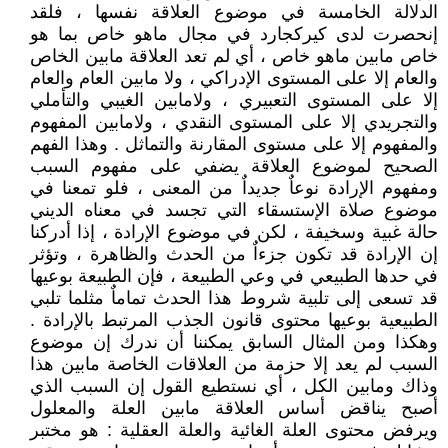
الدلالة الخامسة في موضوع العلاقة نفسها ، فلقد
إنحصرت لدى كيركجارد في مجال ماهو خاص بما هو
خاص مابين ماهو خاص ، أي لم تعد العلاقة مابين الخاص
والعام إلا على المستوى الإدراكي ، ولا مابين العام والعام
إلا على المستوى التعبيري ، ولامابين الغيبي والتأملي
والتجريدي إلا على المستوى النقدي ، ولامابين المفهوم
والمفهوم إلا على مستوى المقارنة والتماثل . وهذا الفهم
الصحيح لموضوع العلاقة يضفي على مفهوم السبب
ومفهوم الإرادة نوعاٌ جديداٌ من المعنى ، فلو تمعنا في
موضوع صلاة الإستسقاء التي تجسد في معناه الديني
حالة غبية وسخيفة ، لكن في موضوع الإرادة ، إذا أدركنا
إن الإرادة قد تكون جزءاٌ من الحدث والظاهرة ، وتؤثر
في حدها الطبيعي في وعي الطبيعة ، فإن الطبيعة بوعيها
قد تسعى إلى تلبية شروط هذا الحدث تماماٌ مثلما تلبي
الطبيعية بوعيها محتوى قانون الجذب المرتبط بالإرادة .
وهكذا ومن المثال السابق يمكننا أن ندرك إن موضوع
السبب لم يعد إلا حزمة من العلاقات الخاصة مابين هذا
وذاك ومابين الكل ، أي نستطيع القول إن السبب الذي
أصبح يناقض أساس العلاقة مابين العلة والمعلول
ويرفض محتوى العلة الغائية والعلة العقلية : هو مختبر