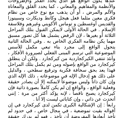
عندها يكون الواقع هو الذي يحدد الفكر والإطروحات
والأنظمة والمفاهيم والمعاني ، كما يحدد القلق والمعاناة
والألم والمرض ، أو أن يذهب مع نوع خاص من نظام
فكري معين مثلما فعل هيجل وكانط وديكارت وسبينوزا
والقديس أوغسطين و توماس الأكويني وغيرهم وفلاسفة
الإسلام . في الحالة الأولى لايمكن القبول بتلك المراحل
الثلاثة أو بغيرها ، لإن الرفض يشمل هنا كل تصور مسبق
مهما يكن نظامه الفكري الخاص به . وفي الحالة الثانية
يتحول الواقع إلى مجرد بناء تبعي مكمل للأسس
الموضوعية التي ترسم المبنى الفعلي لصيرورة الأفكار ،
وآنئذ تنتفي الكيركجاردية من كيركجارد . ولكن أن ينطلق
كيركجارد من الواقع بإصوله ومن ثم يكمل بتلك المراحل
فهذا يعد بحق سخافة فكرية وترقيع سطحي ، والدليل
على ذلك هو إدخال الإله في موضوعاته ، ذلك الإله الذي
وإن كان ذاتاٌ وليس موضوعاٌ لايمكنه إلا أن يصادر حقيقة
وفعلية الواقع ، والواقع إن لم يكن كاملاٌ بصورة ذاتية فإن
كيركجارد يصبح ناقصاٌ ، لإنه يؤكد أكثر من مرة : إنني
أتحدث عن ذاتي ، وإن كتاباتي ليست إلا أنا .
رابعاٌ : إن الإشكالية الكبرى تكمن لدى كيركجارد في إن
أقواله بقيت تموضعية ، في مجال خاص ، في حدود لم
تأخذ أبعادها المفروضة أن تأخذ ، فهو لم يدرك حقيقة