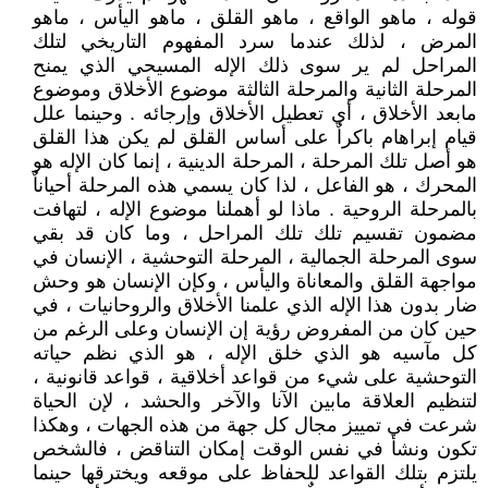
قوله ، ماهو الواقع ، ماهو القلق ، ماهو اليأس ، ماهو
المرض ، لذلك عندما سرد المفهوم التاريخي لتلك
المراحل لم ير سوى ذلك الإله المسيحي الذي يمنح
المرحلة الثانية والمرحلة الثالثة موضوع الأخلاق وموضوع
مابعد الأخلاق ، أي تعطيل الأخلاق وإرجائه . وحينما علل
قيام إبراهام باكراٌ على أساس القلق لم يكن هذا القلق
هو أصل تلك المرحلة ، المرحلة الدينية ، إنما كان الإله هو
المحرك ، هو الفاعل ، لذا كان يسمي هذه المرحلة أحياناٌ
بالمرحلة الروحية . ماذا لو أهملنا موضوع الإله ، لتهافت
مضمون تقسيم تلك تلك المراحل ، وما كان قد بقي
سوى المرحلة الجمالية ، المرحلة التوحشية ، الإنسان في
مواجهة القلق والمعاناة واليأس ، وكإن الإنسان هو وحش
ضار بدون هذا الإله الذي علمنا الأخلاق والروحانيات ، في
حين كان من المفروض رؤية إن الإنسان وعلى الرغم من
كل مآسيه هو الذي خلق الإله ، هو الذي نظم حياته
التوحشية على شيء من قواعد أخلاقية ، قواعد قانونية ،
لتنظيم العلاقة مابين الآنا والآخر والحشد ، لإن الحياة
شرعت في تمييز مجال كل جهة من هذه الجهات ، وهكذا
تكون ونشأ في نفس الوقت إمكان التناقض ، فالشخص
يلتزم بتلك القواعد للحفاظ على موقعه ويخترقها حينما