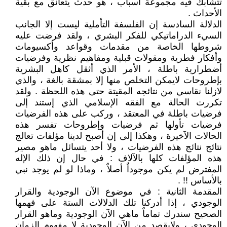
تتشابك فيه مجموعة أسباب ، هو حدث يتعانق مع بقية
الأحداث .
الدلالة السادسة إن الفلسفة التأملية ليست إلا الجانب
السيء الدراماتيكي للفكر البشري ، ولقد فرضت عليه
شروطها الخاصة من مقدمات وقواعد وأكسيومات
وأفكار فطرية ومقولات قبلية ومفاهيم نظرية وفرضيات
أضطرارية باطلة ، الأمر الذي أثقل كاهل البشرية
بإطروحات لايمكن التخلص منها إلا بمشقة بالغة ، والذي
لازلنا نقاسي من نتائجه المقيتة حتى هذه اللحظة . ولقد
تكررت الحالة مع الفقه الإسلامي الذي إستند إلى
فرضيات باطلة في المعتقد ، وركب على هذه الفرضيات
فرضيات تأولها ثم فرضيات وإطروحات تفسر هذه
الحالات الآخيرة ، وهكذا إلى إن أصبح لدينا مؤلفات تعالج
نتائج نتائج هذه الفرضيات ، ولا أحد يتسائل ماهو مصير
هذه المؤلفات كلها بالآلاف : في حال إن ذلك الإله
المفترض لم يكن موجوداٌ أصلاٌ ، وماذا لو لم يوجد نبي
بالأساس !! .
المقدمة الثانية : في موضوع الآن الوجودية والقرار
الوجودي ، إذا أدركنا تلك الدلالات الستة على فهمها
الصحيح سندرك تماماٌ ماهي الآن الوجودية وماهو القرار
الوجودي ، ولايقصد من الآن الوجودية لا مفهوم الزمان