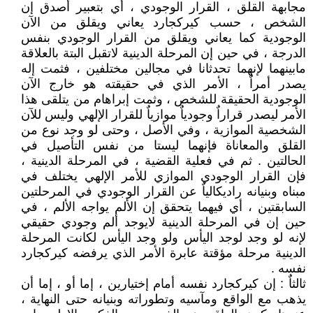
مجابهة القلق ، القرار الوجودي ، أي بتعبير أصدق إن
الشخص ، حسب كيركجارد يعاني ويقلق من الآن
الوجودية كما يعاني ويقلق من القرار الوجودي بنفس
الدرجة ، في حين إن المرحلة الدينية لاتقبل البتة بالعلاقة
مابينهما لإنهما تحدثانا في مجالين مختلفين ، فثمت إله
يصدر أمراٌ ، الأمر الذي في حقيقته هو خارج الآن
الوجودية الحقيقة للشخص ، وثمت إبراهام من يتلقى هذا
الأمر ليصدر قراراٌ وجودياٌ موازياٌ للقرار الإلهي وليس للآن
الشخصية الموازية ، وفي الأصل ، وحتى لو وجد نوع من
القلق والمعاناة فإنهما ليستا من نفس التأصيل في
الحالتين . ثم في فعلية القضية ، في المرحلة الدينية ،
فإن القرار الوجودي الموازي للأمر الإلهي يختلف في
مبناه وبنيانه راديكالياٌ عن القرار الوجودي في المرحلتين
السابقتين ، أي فيهما يتحقق إن الألم يواجه الألم ، في
حين إن في المرحلة الدينية لايوجد ألم وجودي حقيقي
لإنه لو وجد لوجد اليأس ولو وجد اليأس لكانت المرحلة
الدينية مرحلة مؤقتة عابرة الأمر الذي يرفضه كيركجارد
نفسه .
ثالثاٌ : إن كيركجارد نفسه أمام إختيارين ، إما أو ، إما أن
يذهب مع الواقع ومآسيه وتطوراته وبنيانه حتى النهاية ،