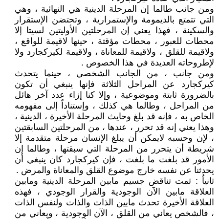
ومن جانب طالما إن المرحلة الدينية هي النهائية ، وهي
التي تتمتع بالديمومة والإستمرارية ، وتحتضن الإستقرار
والسكينة ، فهذا يعني إن المرحلتين الأوليتين لسيتا إلا
محطات للعبور ، محطات مؤقتة ، حينها لاقيمة للواقع ،
ولاقيمة للقلق ، ولاقيمة للمعاناة ، ولاقيمة لكيركجارد ولا
لإطروحاته العديدة في هذا الخصوص .
ومن جانب ، من الجانب الشخصي ، حينما يتحدث
كيركجارد عن المراحل الثلاثة فإنها ينبغي أن تكون
بالضرورة ثابتة وموضوعية ، وإلا كنا إزاء عدد آخر هائل
من المراحل ، وطالما هي كذلك ، وإستناداٌ إلى مفهومه
الخاص به ، فإنه قد بلغ وحايث المرحلة الأخيرة ، الدينية ،
وهذا يعني إنه قد تحرر ، عندها ، من المرحلتين السابقتين
، لإن وحسبه لايمكن أن يبلغ الإنسان مرحلة متقدمة إلا
شريطة أن يتحرر من المرحلة التي سبقتها ، وطالما إن
الأمور قد بلغت ما بلغت ، فإن كيركجارد كان ينبغي أن
يحدثنا عن نفسه خارج موضوع القلق والمعاناة والمرض .
ثانياٌ : ثمت تناقض جسيم مابين المرحلة الدينية ومابين
العلاقة مابين الآن الوجودية والقرار الوجودي ، فهذه
العلاقة الأخيرة تحدث مابين الذات والذات ولنفس الذات
، فالشخص يعاني من القلق ، الآن الوجودية ، ويعاني من