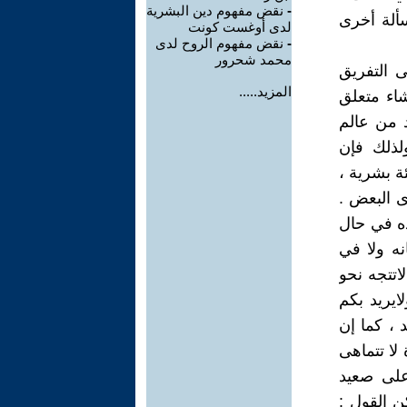
-
نقض مفهوم دين البشرية
سألة أخرى
لدى أوغست كونت
-
نقض مفهوم الروح لدى
محمد شحرور
 التفريق
المزيد.....
شاء متعلق
د من عالم
لذلك فإن
ئة بشرية ،
ى البعض .
ده في حال
نه ولا في
لاتتجه نحو
لايريد بكم
ريد ، كما إن
 لا تتماهى
 على صعيد
ن القول :