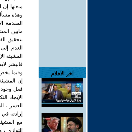
مبعثها إن 
وهذه مسألة
المقدمة ال
مابين المشي
بتحقيق الف
العدم إلى
المشيئة الإ
فالبشر لاي
وفيما يخص 
اخر الافلام
إن المشيئة
فعل وجوده ف
الإيجاد الت
إرادته في ر
مع المشيئة
التوازي ، و