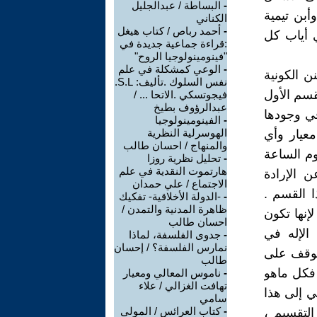
-
البساطة / عبدالجليل
أبن تيمية
الكناني
-
أحمد رباص / كتاب هيغل
ي أياب كل
:قراءة جماعية جديدة في
"فينومينولوجيا الروح"
-
الوعي كمشكلة في علم
ن الكونية
نفس السلوك .تأليف: S.L.
قسم الأول
فيجوتسكي .الاتحا ... /
عبدالرؤوف بطيخ
 في وجودها
-
الفينومينولوجيا
الهوسرلية النظرية
معيار وأي
والمنهاج / احسان طالب
وم الساعة
-
تحليل نظرية روزا
هارتموت النقدية في علم
 الإرادة
الاجتماع / علي حمدان
ا القسم .
-
-الدولة الأخلاقية- تفكيك
ظاهرة المدنية والتمدن /
لإنها تكون
احسان طالب
الإله في
-
جدوى الفلسفة، لماذا
نمارس الفلسفة؟ / إحسان
توقف على
طالب
 فكل ماهو
-
ناموس المعالي ومعيار
تهافت الغزالي / علاء
ي إلى هذا
سامي
-
كتاب العرائس / المولى
التقسيم ،