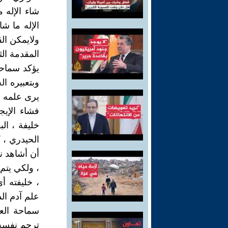
شاء الإله 
الإله ما شا
ولايمكن الق
المقدمة الث
يؤكد سماحة
وبتعبيره ال
يرى علمه ف
فشاء الإيج
الحيدري ، 
أن أشاهد ن
، ولكي يتم
، خليفته أ
علم آدم ال
سماحة العل
ترجم نفسه م