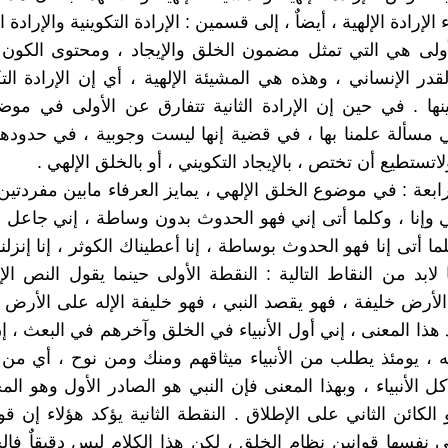
لإرادة الإلهية ، أيضاٌ ، إلى قسمين : الإرادة التكوينية والإرادة ا
لأولى هي التي تمثل مضمون الخلق والإيجاد ، ومحتوى الكون 
در الإنساني ، وهذه هي المشيئة الإلهية ، أي إن الإرادة الت
نها . في حين إن الإرادة الثانية تتفارق عن الأولى في موض
في مسألة علمنا بها ، في قضية إنها ليست وجوبية ، في حدودها
اتستطيع أن تختص ، بالإيجاد التكويني ، أو بالخلق الإلهي .
رابعة : في موضوع الخلق الإلهي ، يمايز العرفاء مابين مفردتي
ني وإنا ، وكلما أتى إني فهو الحدوث بدون وساطة ، إني جاعل
ما أتى إنا فهو الحدوث بوساطة ، إنا أعطيناك الكوثر ، إنا إنزلن
 لابد من النقاط التالية : النقطة الأولى حينما يقول النص الإ
أرض خليفة ، فهو يقصد النبي ، فهو خليفة الإله على الأرض 
هذا المعنى ، إني أول الأنبياء في الخلق وآخرهم في البعث ، إن
ه ، يومئذ يطلب من الأنبياء ميثاقهم ومنك ومن نوح ، أي من 
ل الأنبياء ، وبهذا المعنى فإن النبي هو الصادر الأول وهو ال
لكائن الثاني على الإطلاق . النقطة الثانية يؤكد هؤلاء إن قو
 نفسها قوانين نظام الخلق ، لكن هذا الكلام ليس دقيقاٌ فا