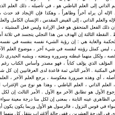
 الذاتي إلى العلم الباطني هو ، في تأصيله ، ذلك العلم الذي 
اد الإله أن يراه آخراٌ وظاهراٌ ، وهكذا فإن الإيجاد قد حدث
إله والعلم الذاتي ، إلى الفيض المقدس ، الإنسان الكامل والعل
ن ذلك الفعل المتحقق هو فعل الإرادة وليس فعل المشيئة ، لإ
. النقطة الثالثة إن الهدف من هذا التجلي يتجسد في ثلاثة أمو
الحكمة والغاية هي : إن رؤية الشيء نفسه بنفسه في نفسه
ل ، ليس كمثل رؤيته لنفسه في شيء آخر ، موضوع العلم الآ
صه ، ولكل منهما غبطته وسروره ومتعته ، ويشبه الحيدري ذ
 المؤلف الذي يؤلف كتاباٌ ، فهو مصدر وأساس الكتاب رغم 
في المكتبة . الأمر الثاني ثمة قاعدة لدى العرفانيين إن كل شي
صله ، أي وهذه صيرورة معكوسة ، يرجع العلم الآخر ، العل
 العلم الذاتي ، العلم الباطني ، وهذا هو نوع من الإغتراب ا
ع الأول هو تطابق الآخر مع الآول . الأمر الثالث إن لكل
لي الظاهري عينه الثابتة ، بمعنى إن لكل منا درجة معينة سو
واء في قوس النزول ، فالرسول هو الأول وربما يكون يكون أبن
دي في الدرجة العشرين ، ففي حالة ألإغتراب ينتقل كل منهما إ