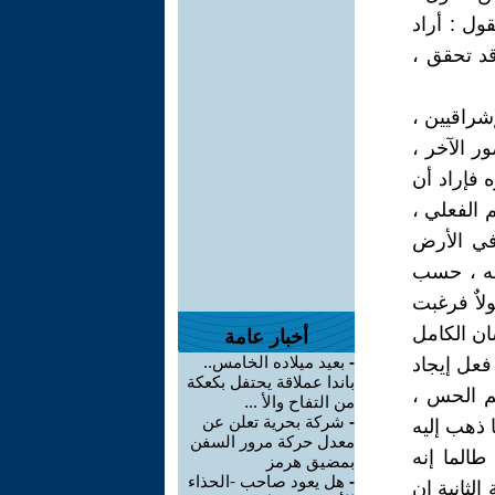
ول : أراد
قد تحقق ،
إشراقيين ،
ر الآخر ،
ه فإراد أن
 الفعلي ،
 في الأرض
 الإله ، حسب
لاٌ فرغبت
ان الكامل
أخبار عامة
-
بعيد ميلاده الخامس..
فعل إيجاد
باندا عملاقة يحتفل بكعكة
لم الحس ،
من التفاح والأ ...
-
شركة بحرية تعلن عن
 ذهب إليه
معدل حركة مرور السفن
طالما إنه
بمضيق هرمز
-
هل يعود صاحب -الحذاء
لثانية إن