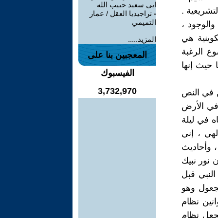
ابي سعيد حبيب الله
لتشريعية .
-
تراجيديا العقل / عمار
التميمي
والوجود ،
كوينية هي
المزيد.....
وع الرغبة
المعجبين بنا على
 حيث إنها
الفيسبوك
3,732,970
ن في النص
 في الأرض
اه في ليلة
لهي ، إني
، وأحاديث
 نور نبيك
النبي قبل
مجعول وهو
انين نظام
لجعل نظام