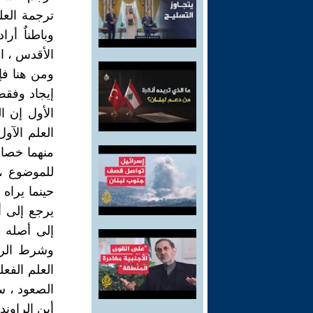
ترجمة العلم
وباطناٌ أر
الأقدس ، ال
ومن هنا فإ
إيجاد وفقط 
الأول إن 
العلم الآو
منهما خصائ
للموضوع ،
حينما يراه 
يرجع إلى أ
إلى أصله ،
وشرط الرجو
العلم الفع
الصعود ، س
أبن الراون