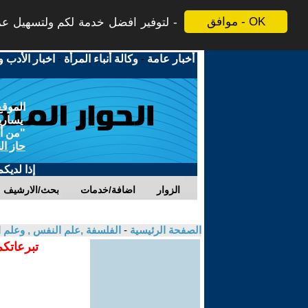
موافق - OK
لتوفير افضل خدمة لكم ولتسهيل عملي
أخبار عامة
-
وكالة أنباء المرأة
-
اخبار الأدب و
الموقع
يسارية
"من أج
حاز ال
إذا لديك
الزوار
اضافة/خدمات
بحث/الارشيف
الصفحة الرئيسية
-
الفلسفة ,علم النفس , وعلم ا
تبرعاتكم