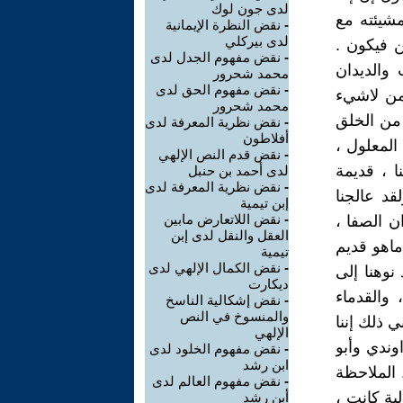
لدى جون لوك
مشيئته مع
-
نقض النظرة الإيمانية
لدى بيركلي
ن فيكون .
-
نقض مفهوم الجدل لدى
 والديدان
محمد شحرور
-
نقض مفهوم الحق لدى
 من لاشيء
محمد شحرور
 من الخلق
-
نقض نظرية المعرفة لدى
أفلاطون
 المعلول ،
-
نقض قدم النص الإلهي
ا ، قديمة
لدى أحمد بن حنبل
-
نقض نظرية المعرفة لدى
د عالجنا
إبن تيمية
-
نقض اللاتعارض مابين
 الصفا ،
العقل والنقل لدى إبن
ماهو قديم
تيمية
-
نقض الكمال الإلهي لدى
نوهنا إلى
ديكارت
والقدماء
-
نقض إشكالية الناسخ
والمنسوخ في النص
ي ذلك إننا
الإلهي
وندي وأبو
-
نقض مفهوم الخلود لدى
ابن رشد
. الملاحظة
-
نقض مفهوم العالم لدى
لية كانت ،
أبن رشد