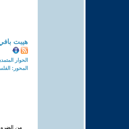
هيبت بافي
الحوار المتمدن-العدد: 6935 - 21
المحور: الفلس
من الضرورة 