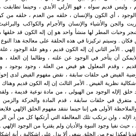
 ، وليس قديم سواه ، فهو الأزلي الأبدي ، وحينما تطابقت 
الوجود ، أي الكون والإنسان ، خلقه من العدم ، خلقه من ك
يت والجن والأشياء والإنسان والأجرام والكواكب والبراغيث
جر وحبات المطر لها منشأ واحد هو إن إله الكون قد خلقها
ن فكان . وسيتم تركيزنا في هذه الحلقة على معالجة هذا النوع
لهي . الأمر الثاني إن إله الكون قديم ، وهو علة الوجود ، علة
ايمكن أن يتأخر في الوجود عن علته ، وطالما إن العلة ، هن
ديم ، وقدم المعلول هو فيض من العلة ، وجود بوجود ، ولق
ية الفيض في حلقات سابقة ، نقض مفهوم الفيض لدى إخوان
شكالية نظرية الفيض . الأمر الثالث إن إله الكون قديم وهناك 
د خلق إلإله الوجود من الهيولى ، من مادة نوعية قديمة ، ولقد 
متفرق في حلقات سابقة ، قدم المادة والحركة والزمن ، 
لملاحظة الأولى هي إننا حينما ننتقد مفهوم الخلق الإلهي فلايعن
الإله ، ولن نرتكب تلك المغالطة التي أرتكبها كل من أبن الرا
، حيث نفيا وجود النبوة والأديان ولم يقتربا من الوجود الإلهي 
نقدنا لهكذا نوع من الخلق ينبغي ألا يدل على إشكالية ، أية إشكا