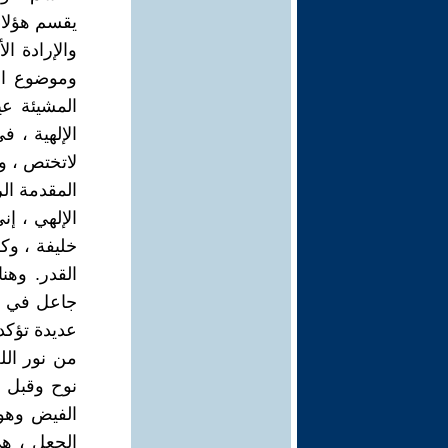
يقسم هؤلاء ا
والإرادة ا
وموضوع الق
المشيئة عي
الإلهية ، 
لاتختص ، ول
المقدمة ال
الإلهي ، إ
خليفة ، وكل
القدر. وهنا
جاعل في ال
عديدة تؤكد 
من نور الل
نوح وقبل ك
الفيض وهو ا
الجعل ، هي