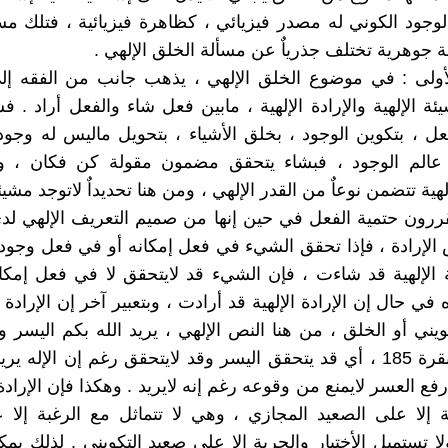
الوجود الكوني له مصدر فيزيائي ، كظاهرة فيزيائية ، فتلك م
 جوهرية تختلف جذرياٌ عن مسألة الخلق الإلهي .
أولى : في موضوع الخلق الإلهي ، يذهب جانب من الفقه إلى
ئة الإلهية والإرادة الإلهية ، مابين فعل شاء والفعل أراد . ف
عل ، بتكوين الوجود ، بخلق الأشياء ، بتحويل ماليس له وجو
 عالم الوجود ، فبشاء يتحقق مضمون مقولة كن فكان ، و
لهية تتضمن نوعاٌ من القدر الإلهي ، ومن هنا تحديداٌ لاتوجد مشي
قررون حتمية الفعل في حين إنها من صميم التعريف الإلهي لد
الإرادة ، فإذا تحقق الشيء في فعل إمكانه أو في فعل وجو
 الإلهية قد شاءت ، فإن الشيء قد لايتحقق لا في فعل إمكا
ي حال إن الإرادة الإلهية قد أرادت ، وبتعبير آخر إن الإرادة 
كويني أو الخلق ، من هنا النص الإلهي ، يريد الله بكم اليسر و
العسر ، البقرة 185 ، أي قد يتحقق اليسر وقد لايتحقق رغم إن الإله ي
فع العسر لايمنع من وقوعه رغم إنه لايريد . وهكذا فإن الإرادة
 إلا على الصعيد المجازي ، وهي لا تتماثل مع الرغبة إلا
لا تستميل الأختيار والحرية إلا على صعيد التكويني . لذلك يمك