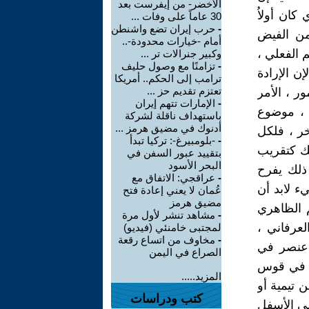
الأخضر- من إيفرست بعد
كان أولاٌ
30 عاماً على وفات ...
-
حرب إيران تضع واشنطن
 من الفيض
أمام -خيارات محدودة-..
م الفعلي ،
وكبير جنرالات تر ...
-
تزامنًا مع وصول حليف
ن الإرادة
ترامب إلى الحكم.. أمريكا
تعتزم تقديم حز ...
ر ، الأمر
-
الإمارات تتهم إيران
 ، موضوع
باستهداف ناقلة لشركة
أدنوك في مضيق هرمز ...
خر ، فلكل
-
-بلومبيرغ-: تركيا تبدأ
لك كتقريب
بتقييد عبور السفن في
البحر الأسود
ذلك يفرح
-
عراقجي: الاتفاق مع
ء لابد أن
عُمان لا يعني إعادة فتح
مضيق هرمز
م الظاهري
-
مشاهد تنشر لأول مرة
لعرفاني ،
لمجتبى خامنئي (فيديو)
-
مخاوف من اتساع رقعة
 عنصر في
الصراع في اليمن
اء في قوس
المزيد.....
 تيمية أو
كتب ودراسات
لى الأسفل