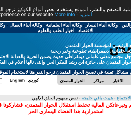
ة التصفح والنشر، الموقع يستخدم بعض أنواع الكوكيز نرجو النق
More info - المزيد
experience on our website
الفن
-
وكالة أنباء اليسار
-
وكالة أنباء العلمانية
-
وكالة أنباء العمال
-
وكا
الاقتصاد
-
اخبار الطب والعلوم
 الرئيسي لمؤسسة الحوار المتمدن
، علمانية، ديمقراطية، تطوعية وغير ربحية
ل مجتمع مدني علماني ديمقراطي حديث يضمن الحرية والعدالة الاجتم
حوار المتمدن على جائزة ابن رشد للفكر الحر والتى نالها أعلام في الفك
م مشاكل تقنية في تصفح الحوار المتمدن نرجو النقر هنا لاستخدام الموقع
كوردي
English
الاخبار
مراكز
الحوار المتمدن
لاجتماع
-
هيبت بافي حلبجة
- نقض مفهوم الخلق الإلهي
 وتبرعاتكن المالية تحفظ استقلال الحوار المتمدن، فشاركونا 
استمرارية هذا الفضاء اليساري الحر