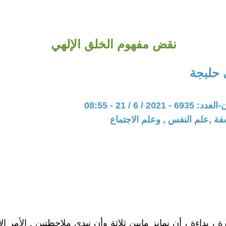
نقض مفهوم الخلق الإلهي
 حلبجة
20 / 6 / 21 - 08:55
فة ,علم النفس , وعلم الاجتماع
، بداءة ، أن نمايز مابين ثلاثة وأن نبدي ملاحظتين . الأمر ال