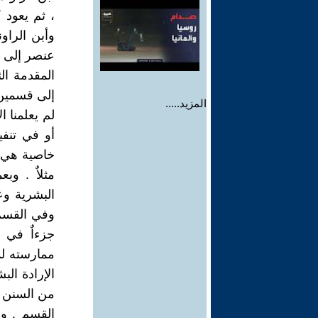
، ثم يعود 
وأبن الراو
عنصر إلى ع
المقدمة ال
إلى قسمين ،
المزيد.....
لم يعلمنا ا
أو في تنفي
خاصية هي هك
مثلاٌ . و
البشرية وع
وفي القسم ال
جزءاٌ في 
ممارسته لم
الإرادة ال
من السنن و
القسم . وب