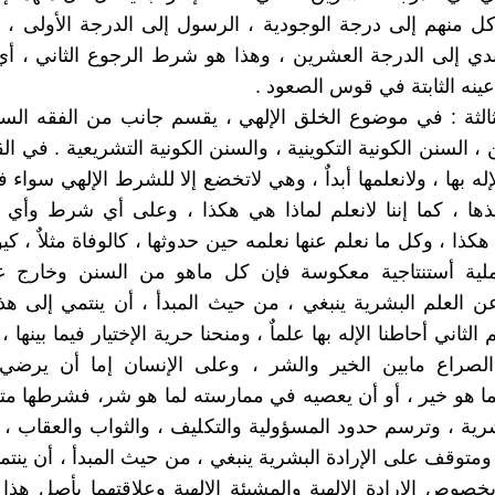
كل منهم إلى درجة الوجودية ، الرسول إلى الدرجة الأولى ، و
ندي إلى الدرجة العشرين ، وهذا هو شرط الرجوع الثاني ، أ
ينه الثابتة في قوس الصعود .
ثالثة : في موضوع الخلق الإلهي ، يقسم جانب من الفقه السن
 السنن الكونية التكوينية ، والسنن الكونية التشريعية . في ال
لإله بها ، ولانعلمها أبداٌ ، وهي لاتخضع إلا للشرط الإلهي سواء
ذها ، كما إننا لانعلم لماذا هي هكذا ، وعلى أي شرط وأي 
ذا ، وكل ما نعلم عنها نعلمه حين حدوثها ، كالوفاة مثلاٌ ، كي
بعملية أستنتاجية معكوسة فإن كل ماهو من السنن وخارج عن
ن العلم البشرية ينبغي ، من حيث المبدأ ، أن ينتمي إلى هذ
ثاني أحاطنا الإله بها علماٌ ، ومنحنا حرية الإختيار فيما بينها ، 
الصراع مابين الخير والشر ، وعلى الإنسان إما أن يرضي 
ا هو خير ، أو أن يعصيه في ممارسته لما هو شر، فشرطها م
بشرية ، وترسم حدود المسؤولية والتكليف ، والثواب والعقاب ،
متوقف على الإرادة البشرية ينبغي ، من حيث المبدأ ، أن ينتم
خصوص الإرادة الإلهية والمشيئة الإلهية وعلاقتهما بأصل هذا 