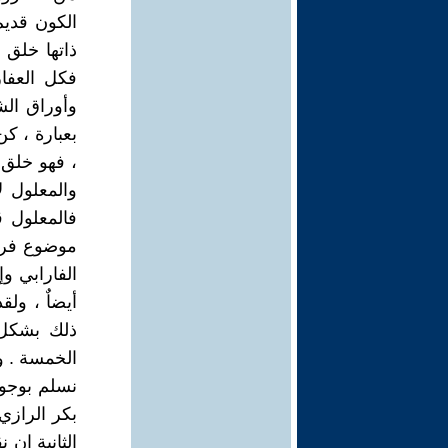
الكون قديم
ذاتها خلق 
فكل العفار
وأوراق الش
بعبارة ، ك
، فهو خلق إ
والمعلول ل
فالمعلول ق
موضوع فرض
الفارابي وإ
أيضاٌ ، ولق
ذلك بشكل 
الخمسة . وا
نسلم بوجود 
بكر الرازي 
الثانية إن 