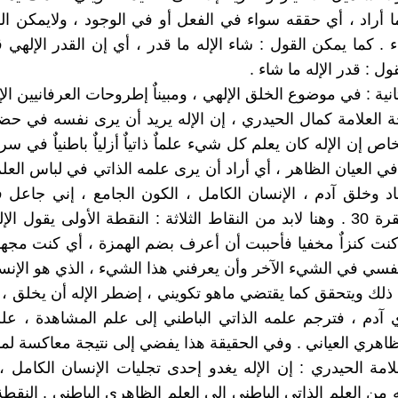
ما أراد ، أي حققه سواء في الفعل أو في الوجود ، ولايمكن الق
ء . كما يمكن القول : شاء الإله ما قدر ، أي إن القدر الإلهي 
ول : قدر الإله ما شاء .
انية : في موضوع الخلق الإلهي ، ومبيناٌ إطروحات العرفانيين ال
 العلامة كمال الحيدري ، إن الإله يريد أن يرى نفسه في حضو
خاص إن الإله كان يعلم كل شيء علماٌ ذاتياٌ أزلياٌ باطنياٌ في سر
ي العيان الظاهر ، أي أراد أن يرى علمه الذاتي في لباس العلم
اد وخلق آدم ، الإنسان الكامل ، الكون الجامع ، إني جاعل
خليفة ، البقرة 30 . وهنا لابد من النقاط الثلاثة : النقطة الأولى يقول
كنت كنزاٌ مخفيا فأحببت أن أعرف بضم الهمزة ، أي كنت مجهو
فسي في الشيء الآخر وأن يعرفني هذا الشيء ، الذي هو الإنس
 ذلك ويتحقق كما يقتضي ماهو تكويني ، إضطر الإله أن يخلق ، 
ي آدم ، فترجم علمه الذاتي الباطني إلى علم المشاهدة ، ع
ظاهري العياني . وفي الحقيقة هذا يفضي إلى نتيجة معاكسة لما
امة الحيدري : إن الإله يغدو إحدى تجليات الإنسان الكامل ، 
ن العلم الذاتي الباطني إلى العلم الظاهري الباطني . النقطة ا