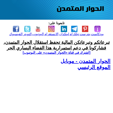
تابعونا على:
بودكاست
بنترست
تيلكرام
لينكدإن
الانستغرام
اليوتيوب
التويتر
الفيسبوك
تبرعاتكم وتبرعاتكن المالية تحفظ استقلال الحوار المتمدن،
فشاركونا في دعم استمرارية هذا الفضاء اليساري الحر
[اشترك في قناة ‫«الحوار المتمدن» على اليوتيوب]
الحوار المتمدن - موبايل
الموقع الرئيسي