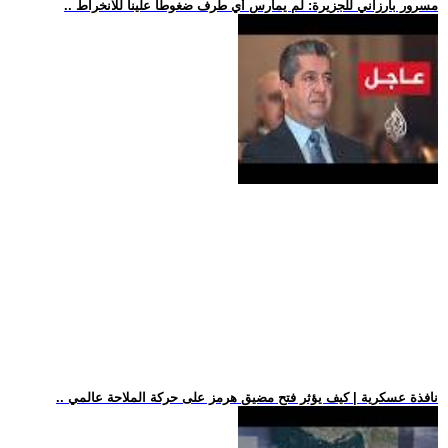
.. مسرور بارزاني للجزيرة: لم يمارس أي طرف ضغوطا علينا للانخراط
.. نافذة عسكرية | كيف يؤثر فتح مضيق هرمز على حركة الملاحة عالمي