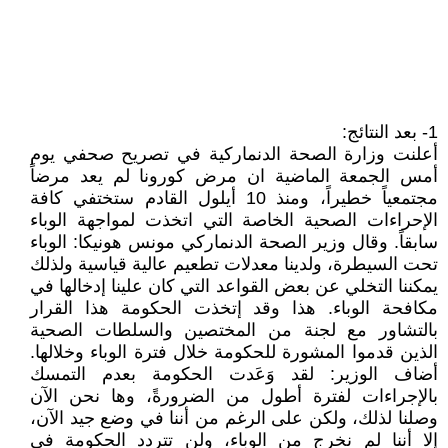
1- بعد النتائج:
أعلنت وزارة الصحة الدنماركية في تصريح صحفي يوم
أمس الجمعة الماضية ان مرض كورونا لم يعد مرضاً
مجتمعياً خطيراً، ومنذ 10 أيلول القادم ستختفي كافة
الإحراءات الصحية الخاصة التي اتخذت لمواجهة الوباء
سابقاً. وقال وزير الصحة الدنماركي مونس هونيكا: الوباء
تحت السيطرة، ولدينا معدلات تطعيم عالية قياسية ولذلك
يمكننا التخلي عن بعض القواعد التي كان علينا إدخالها في
مكافحة الوباء. هذا وقد إتخذت الحكومة هذا القرار
بالتشاور مع لجنة من المختصين والسلطات الصحية
الذين قدموا المشورة للحكومة خلال فترة الوباء وخلالها.
أضاف الوزير: لقد وَعَدت الحكومة بعدم التمسك
بالإجراءات لفترة أطول من الضرورةً، وها نحن الآن
وصلنا لذلك، ولكن على الرغم من أننا في وضع جيد الآن،
إلا أننا لم نخرج من الوباء، ولن تتردد الحكومة في