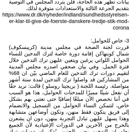
بيانات تظهر هذه الحاجة، فلن يتردد المجلس في التوصية
بتقديم الجرعة الثالثة والاستعدادات متوفرة لذلك.
https://www.dr.dk/nyheder/indland/sundhedsstyrelsen-
er-klar-til-give-de-foerste-danskere-tredje-stik-mod-
corona
3- خاص للحوامل:
قررت لجنة الصحة في مجلس مدينة (كريبسكوف)
شمال كوبنهاكن إقامة دورة خاصة لترك التدخين للنساء
الحوامل اللواتي يرغبن ويتعين عليهن ترك التدخين خلال
فترة الحمل. وفي بيان صحفي اصدره مجلس المدينة
لتقييم دورات ترك التدخين للعام الماضي بيّن ان 68%
من المشاركين قد واصلوا ترك التدخين لمدة ستة أشهر
متواصلة. رئيسة اللجنة ( بريجيتا روسلو ) قالت: نريد حقًا
أن نفعل شيئًا مميزًا للمدخنات الحوامل، هذا هو السبب
في أننا نخصص الآن مبلغًا إضافيًا حتى نعتني بهم بشكل
خاص، لتتمكن النساء الحوامل من التسجيل والانضمام
إلى فريق يتكون فقط منهن، وتكون أوضاعهن متشابهة
وهذا يسهل عليهن تبادل التجربة بينهن، دون ان يشعرن
بالحرج من الآخرين في الدورات الإعتيادية لأن الجميع
يعلم ان التدخين يضر بالجنين. يُذكر ان دورات ترك