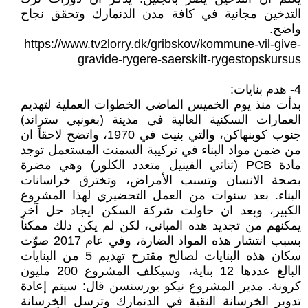
التدخين مجانية في كافة مدن الدنمارك وتحقق نجاح
واضح.
https://www.tv2lorry.dk/gribskov/kommune-vil-give-
gravide-rygere-saerskilt-rygestopskursus
4- هدم بنايات:
بدأت منذ يوم الخميس الماضي الخطوات العملية لتهديم
العمارات السكنية العالية في مدينة (بغونبي ستراند)
جنوب كوبنهاكن، والتي بنيت في 1970، واتضح لاحقاً ان
من ضمن مواد البناء في تركيبة السمنت المستعمل توجد
مادة PCB (ثنائي الفينيل متعدد الكلور) وهي مضرة
بصحة الانسان وتسبب الأمراض، وتخترق خراسانات
البناء. بعد سنوات من العمل التحضيري لهذا المشروع
الكبير، وبعد ان حاولت شركة السكن ايجاد حل آخر
يمكنهم من تجديد هذه المباني، لكن لم يكن ذلك ممكناً
بسبب انتشار هذه المواد الضارة، وفي عام 2017 صوّت
سكان هذه البنايات لصالح مقترح تهديم 5 من البنايات
البالغ عددها 12 بناية، وسيكلف المشروع 200 مليون
كرونة. مدير المشروع نيكو يورسنسن قال: سيتم إعادة
تدوير الخرسانة النقية في الدنمارك وترسل الخرسانة