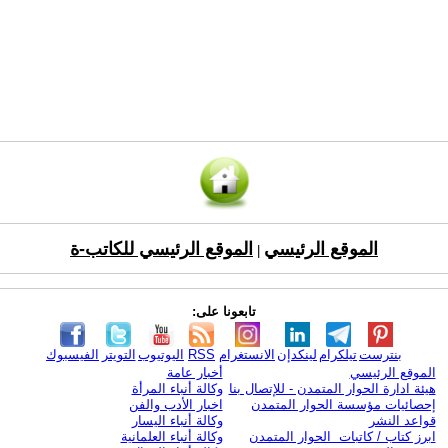
الموقع الرئيسي
الموقع الرئيسي للكاتب-ة
|
تابعونا على:
بنترست
تيلكرام
لينكدإن
الانستغرام
RSS
اليوتيوب
التويتر
الفيسبوك
الموقع الرئيسي
أخبار عامة
هيئة ادارة الحوار المتمدن - للإتصال بنا
وكالة أنباء المرأة
إحصائيات مؤسسة الحوار المتمدن
اخبار الأدب والفن
قواعد النشر
وكالة أنباء اليسار
ابرز كتاب / كاتبات الحوار المتمدن
وكالة أنباء العلمانية