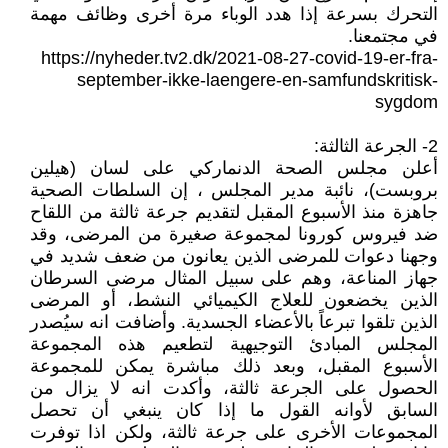
التحرك بسرعة إذا هدد الوباء مرة أخرى وظائف مهمة
في مجتمعنا.
https://nyheder.tv2.dk/2021-08-27-covid-19-er-fra-
september-ikke-laengere-en-samfundskritisk-
sygdom
2- الجرعة الثالثة:
أعلن مجلس الصحة الدنماركي على لسان (هيلين
بروبست)، نائبة مدير المجلس ، إن السلطات الصحية
جاهزة منذ الأسبوع المقبل لتقديم جرعة ثالثة من اللقاح
ضد فيروس كورونا لمجموعة صغيرة من المرضى، وقد
وجهنا دعوات للمرضى الذين يعانون من ضعف شديد في
جهاز المناعة، وهم على سبيل المثال مرضى السرطان
الذين يخضعون للعلاج الكيميائي النشط، أو المرضى
الذين تلقوا تبرعاً بالأعضاء الجسدية. وأضافت انه سيُصدر
المجلس المبادئ التوجيهية لتطعيم هذه المجموعة
الأسبوع المقبل، وبعد ذلك مباشرة يمكن للمجموعة
الحصول على الجرعة ثالثة، وأكدت انه لا يزال من
السابق لأوانه القول ما إذا كان ينبغي أن تحصل
المجموعات الأخرى على جرعة ثالثة، ولكن اذا توفرت