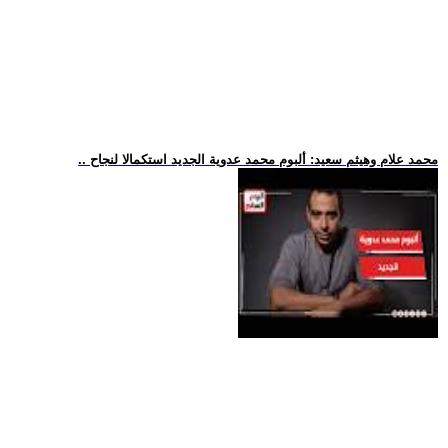
.. محمد علام وهيثم سعيد: ألبوم محمد عدوية الجديد استكمالا لنجاح