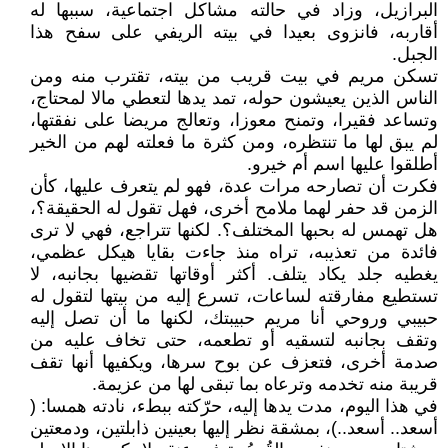
البرازيل، وزاد في حالته مشاكل اجتماعية، سببها له
أقاربه، فانزوى بعيدا في بيته الريفي على سفح هذا
الجبل.
تسكن مريم في بيت قريب من بيته، تقترب منه ومن
الناس الذين يعيشون حوله، تمد يدها لتعطي مالا لمحتاج،
وتساعد فقيرا، وتمنح معوزا، وتعالج مريضا على نفقتها،
لم يبق لها ما تنتظره، ومن كثرة ما فعلته لهم من الخير
أطلقوا عليها اسم أم خيرو.
فكرت أن تصارحه مرات عدة، فهو لم يتعرف عليها، كأن
الزمن قد حفر لهما ملامح أخرى، فهل تقول له الحقيقة؟،
هل تهمس له بحبها المختلف؟. لكنها تتراجع، فهي لا ترى
فائدة من تعذيبه، تراه منذ جاءت بقايا هيكل عظمي،
يغطيه جلد يكاد يتلف. أكثر أوقاتها تقضيها بجانبه، لا
تستطيع مفارقته لساعات، تسرع إليه من بيتها لتقول له
حبيبي وروحي أنا مريم حبيبتك، لكنها ما أن تصل إليه
وتقف بجانبه لتسقيه أو تطعمه، حتى تخاف عليه من
صدمة أخرى، فتعزف عن بوح سرها، ويكفيها أنها تقف
قريبة منه تخدمه وترعاه بما تبقى لها من عزيمة.
في هذا اليوم، مدت يدها إليه، حرّكته ببطء، نادته همسا: (
أسعد.. أسعد..)، بمشقة نظر إليها بعينين ذابلتين، ودمعتين