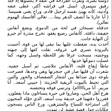
دوشتا بصره، ونفرت القُردُحة في عنقه لا يكسوها إلا جلد
رقيق سيتمزق. انسل في فراشه أكثر، غطى عنقه
وأذنيه، كأنه يهيئ نفسه لرحيل قادم، وراح يغني هسيسا:
( أيا جارتا ما أنصف الدهر بيننا..... تعالي أقاسمك الهموم
تعالي).
حدقتاه تسبحان في لجة من الدموع، وبضع أنفاس
خفيفة، دافئة، كأنفاس رضيع يغفو، تخرج منذرة أم خيرو
أن النهاية حانت.
أخذت يده، ضغطت عليها بما تبقى لها من قوة، أحست
بالبرودة تسري في عروقه، نقلت كفها إلى جبهته
ووجنتيه، مسحت عرقا نفر اللحظة وغسل وجهه، كما
غسلت دموعُها خديها.
تباطأ إيقاع قلبه، الأنفاس تتلاشى، ثم أسبل جفنيه.
شعرت أن قلبها صار في حنجرتها وهي وحدها، فصرخت
بلوعة دوى صداها بين أشجار الصفصاف والحور والتين
التي تحيط بالبيوت الريفية الحزينة: ( حبيبي أسعد.. أنا
مريم.. أنا مرياااااام). وترتمي فوقه وتحتضنه.
هرع أهل الحي، وصاروا في حيرة يتساءلون ماذا يفعلون،
فقرروا دفنهما في حديقة بيت أسعد، الذي حوّله المحبون
إلى استراحة للسياح والمتنزهين، ورح الناس ينسجون
حكايات حول قصة عشق لن تموت.