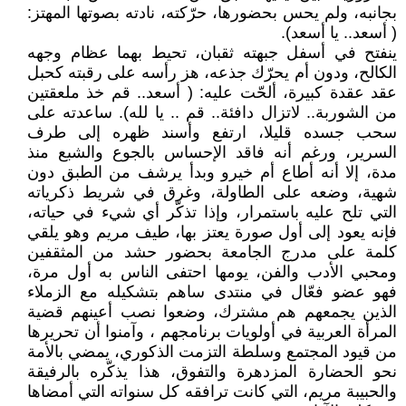
بجانبه، ولم يحس بحضورها، حرّكته، نادته بصوتها المهتز:
( أسعد.. يا أسعد).
ينفتح في أسفل جبهته ثقبان، تحيط بهما عظام وجهه
الكالح، ودون أم يحرّك جذعه، هز رأسه على رقبته كحبل
عقد عقدة كبيرة، ألحّت عليه: ( أسعد.. قم خذ ملعقتين
من الشوربة.. لاتزال دافئة.. قم .. يا لله). ساعدته على
سحب جسده قليلا، ارتفع وأسند ظهره إلى طرف
السرير، ورغم أنه فاقد الإحساس بالجوع والشبع منذ
مدة، إلا أنه أطاع أم خيرو وبدأ يرشف من الطبق دون
شهية، وضعه على الطاولة، وغرق في شريط ذكرياته
التي تلح عليه باستمرار، وإذا تذكّر أي شيء في حياته،
فإنه يعود إلى أول صورة يعتز بها، طيف مريم وهو يلقي
كلمة على مدرج الجامعة بحضور حشد من المثقفين
ومحبي الأدب والفن، يومها احتفى الناس به أول مرة،
فهو عضو فعّال في منتدى ساهم بتشكيله مع الزملاء
الذين يجمعهم هم مشترك، وضعوا نصب أعينهم قضية
المرأة العربية في أولويات برنامجهم ، وآمنوا أن تحريرها
من قيود المجتمع وسلطة التزمت الذكوري، يمضي بالأمة
نحو الحضارة المزدهرة والتفوق، هذا يذكّره بالرفيقة
والحبيبة مريم، التي كانت ترافقه كل سنواته التي أمضاها