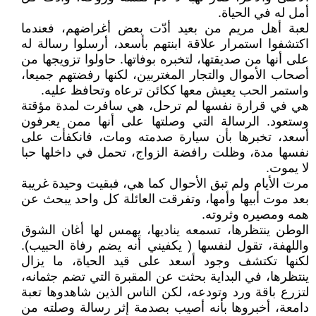
أمل له في الحياة.
لعبة أهل مريم من بعيد أدّت بعض أغراضهم، فعندما
اكتشفوا استمرار علاقة ابنتهم بأسعد، أرسلوا رسالة له
على أنها من صديقتها، لتخبره بوفاتها. حاولوا تزويجها من
أصحاب الأموال والتجار المغتربين، لكنها رفضتهم جميعا،
واستمر الحب يعيش معها ككائن ترعاه وتحافظ عليه.
هي في قرارة نفسها لم ترحل، هي سافرت لمدة مؤقتة
وستعود. الرسالة التي وصلتها على أنها ممن يعرفون
أسعد، تخبرها بأن سيارة صدمته ومات، فانكفأت على
نفسها مدة، وظلت رافضة الزواج، تحمل في داخلها حبا
لا يموت.
مرت الأيام ولم تبق الأحوال كما هي، فبقيت وحيدة غريبة
بعد موت أبيها وأمها، وتفرقت العائلة كل واحد يبحث عن
همه ومصيره وثروته.
الوطن ينتظرها، تسمعه يناديها، يهمس لها أغان الشوق
واللهفة، تقول لنفسها ( يكفيني أنه يضم رفاة الحبيب).
لكنها تكتشف وجود أسعد على قيد الحياة، ما يزال
ينتظرها، في البداية بحثت عن المقبرة التي تضم جثمانه،
لتزرع باقة ورد وتودعه، لكن الناس الذين شاهدوها تعبة
دامعة، أخبروها بأنه أصيب بصدمة إثر رسالة وصلته من