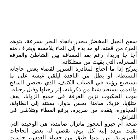
سفح الجبل المخضرّ ينحدر باتجاه البحر بسرعة، يتوهم
المرء من قمته، لو مد يده إلى الماء يلامسه ويغرف منه
أجا جا وزبدا، رغم بعد المسافة بين الشاطئ والغرفة
المنعزلة، التي بقيت من ممتلكاته.
يترنّح إذا ما احتاج لمغادرة السرير لقضاء بعض حاجاته
البسيطة، أو يطل من النافذة ليلقي غبشه على ما
يستطيع رؤيته في الضباب الكثيف، الذي يحتضن السفح
والقمم، يستعيد شيئا من ذكرياته، إثر رحيلها وقبل رحيله.
بيوت العنكبوت تزين الغرفة في جميع الزوايا، يقف
متلوّيا، هزيلا، صامتا، يحس بدوار، يستند إلى الطاولة،
المجاورة، يتقدم من سريره، يرفع الغطاء ويتلاشى في
الفراش.
صحة أم خيرو العجوز ماتزال صامدة، هي الوحيدة التي
بقيت تتردد إليه كل يوم، تقضي له بعض الحاجات
الضرورية. بين يديها طبق من حساء العدس، جلست