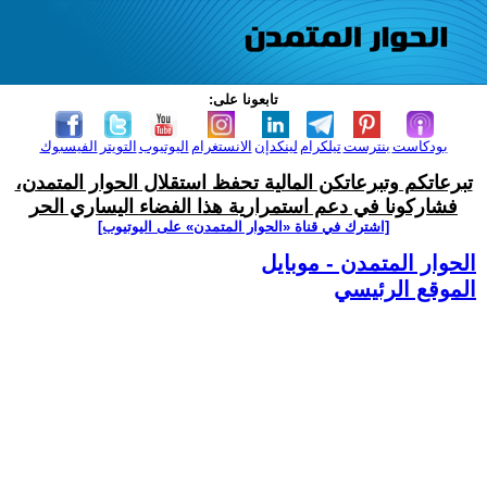
تابعونا على:
بودكاست
بنترست
تيلكرام
لينكدإن
الانستغرام
اليوتيوب
التويتر
الفيسبوك
تبرعاتكم وتبرعاتكن المالية تحفظ استقلال الحوار المتمدن،
فشاركونا في دعم استمرارية هذا الفضاء اليساري الحر
[اشترك في قناة ‫«الحوار المتمدن» على اليوتيوب]
الحوار المتمدن - موبايل
الموقع الرئيسي