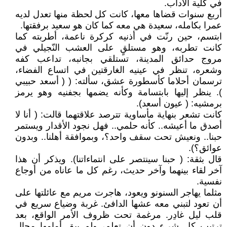
في كلية الآداب.
أربع سنوات قضاها معها، كانت كل لحظة منها تعدل لديه
عمرا بكامله، سعيدة هي معه كما كان هو سعيد برفقتها.
ابتسم، حين رنّت في أذنيه كركرة ناعمة، أطربته كما
كانت تطربه، وهو مستلقٍ على العشب النّجيلي في
مروج حدائق المدينة، تستلقي بجانبه، تداعب كفه
وشعره، تنظر في عينيه الغارقتين في اتساع الفضاء،
ترسمان أحلاما كأسطورة عشق، سألته: ( ( أسعد حبيبي
). ينظر إليها بابتسامة وكأنه يضمها بجفنيه وهو يرمز
برمشيه: ( عيون أسعد).
كانت تشعر بنهاية مأساوية تترصد علاقتهما قالت: ( أنا لا
أصدق ما أعيشه.. كأنه حلمي.. فهل نجود الأقدار ويستمر
حبنا.. ونعيش تحت سقف واحد؟، وبموافقة أهلنا.. وبدون
عوائق؟).
قال بثقة: ( حبنا سينتصر على انتماءاتنا). ويذكر أن هذا
آخر لقاء بينهما وآخر حديث، رغم كل ما عاناه من أوجاع
نفسية.
مثلما يهاجر السنونو ويعود، هاجرت مريم مع عائلتها على
أن تعود لتبني معه عشها الدافئ. غربة وضياع سريع في
قلب ليل غادِر. مرغمة تحت ظروف الأمر الواقع، بعد
ترتيب كل شيء دون أن تعلم، ولم يبق أمامها مجال