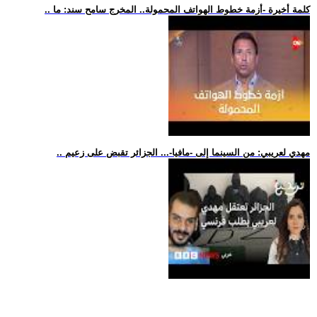
.. كلمة أخيرة -أزمة خطوط الهواتف المحمولة.. المخرج سامح سند: ما
.. مهدي لعريبي: من السينما إلى -مافيا-... الجزائر تقبض على زعيم