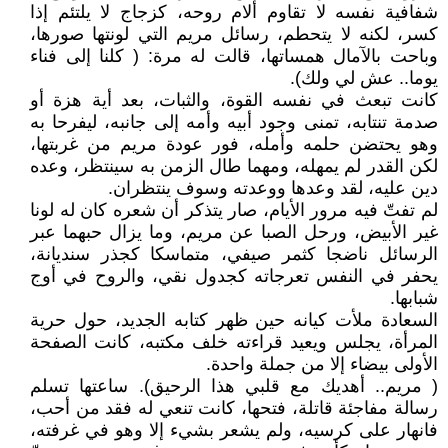
شفافية نفسه لا تقاوم ألام روحه، كزجاج لا يلتئم إذا
كسر، لكنه لا يتحطم، رسائل مريم التي لونتها صورها،
وباحت بالآمال همساتها، قالت له مرة: ( كلنا إلى فناء
يوما.. عش لي ولك).
كانت تبعث في نفسه القوة، والثبات، بعد أية هزة أو
صدمة تنتابه، تمنى وجود أبيه وأمه إلى جانبه، ليفرحا به
وهو يحتضن حلمه وأمله، فور عودة مريم من غربتها،
لكن القدر لم يمهله، ومهما طال الزمن به سينتظر، وعده
دين عليه، لقد وعدها ووعدته وسوف ينتظران.
لم تفتّ فيه مرور الأيام، صار يتذكر أن شعره كان له لونا
غير الأبيض، ورحل الصبا عن مريم، وما يزال حبهما عبر
الرسائل ناضجا كثمر صيفي، متماسكا كجذر سنديانة،
يحفر في النفس تعرجاته كجدول نقي، والروح في أوج
شبابها.
السعادة ملأت كيانه حين ظهر كتابه الجديد، حول حرية
المرأة، يجلس ويعيد قراءته خلف مكتبه، كانت الصفحة
الأولى بيضاء إلا من جملة واحدة.
( مريم.. أهديك مع قلبي هذا الرحيق). ساعتها تسلم
رسالة مفاجئة قاتلة، فتحها، كانت تنعي له فقد من أحب،
فانهار على كرسيه، ولم يشعر بشيء إلا وهو في غرفته،