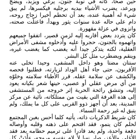
حين صحا، كأنه في نوبة جنون، يرغي ويزبد، ويضجّ
ويرعد، يضرب الأشياء بيديه برجليه فيكسرها، لم يبق
شيء له أهمية عنده، بعد أن تحطم أخيرا زجاج روحه،
دام على حاله عدة سنوات يثور ويهدأ، فاعتلّت صحته،
وانزوى في عزلة مقهورة.
كان يتردد بعض أقاربه إليه لزمن قصير، اتفقوا جميعهم
واتهموه بالجنون، حجروا عليه وأدخلوه مشفى الأمراض
العقلية، لكنه يتذكر جيدا أنه يغضب كما يغضب غيره،
وينقم ويضطرب مثل كل البشر.
سنتان مضتا وهو داخل المشفى، وحيدا تخلى عنه
الأقربون، حتى جاء أهل الوداد لزيارته، فطلبوا فحصه
والكشف عن سلامة عقله. قرر الأطباء سلامته وخلوّه
من أي مرض عقلي أو عصبي، حينها شعر بكيانه يعود
إليه، وتنشق رائحة الحرية إثر خروجه من المستشفى
إلى هذه الغرفة التي بقيت من ممتلكاته، نائية عن مركز
المدينة، بعد أن أجهز ذوو القربى على كل ما يملك، ولم
يتبق له غير رحمة السماء.
كان شريط الذكريات ذاته، يأتيه كلما أحس بغبن المجتمع
لحلم كان ينمو، فقد اقتحم على ذهنه وقلبه وأوصاله
دفعة واحدة، ولم يعد قادرا على ترميم حطامه بعد فقد
الأغلى والأعز، صار نهبا لأ لام نفسه وروحه، وَأَدَتْ كل