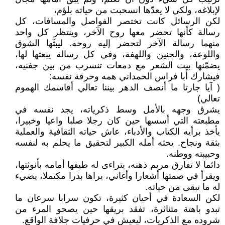
لإبلاغه، ولكي لا يعدّها انسحبت من حياته بلؤم،
لكن الرسائل كانت تختصر الفواصل والمسافات، كل
رسالة كأنها تحضر معها روح الآخر، وينتظر كل واحد
منهما رسالة الآخر لتحضر إليه روحه. ليبثّها الشوق
واللوعة، والحنين واللهفة، وفي كل رسالة يبعثها لها،
يضمّنها بيت الشعر مع دمعات تنسرب من بين جفنيه،
فيشارك أبا فراس الحمداني همه وحرقة نفسه:
( آيا جارتا ما أنصف الدهر بيننا تعالي أقاسمك الهموم
تعالي)
يشرق وجهه بالأمل وسط ذكرياته، يجد نفسه في
مطبعته التي أسسها حين كان رجلا صلبا واعيا وخبيرا،
يأخذ برأيه الكتاب والأدباء، عاش حياته الثقافية والعملية
بثقة ونجاح. يحثه أمله الكبير لتحقيق ما يحلم به لنفسه
وحبيبته ووطنه.
دائما لا تفارق مريم ذهنه، يتراءى له طيفها أمامه بأنوثتها،
ويقرأ في صمتها أشعارا وأغاني، يراها بدرا مكتملا، يضيء
له ما تبقى من حياته.
لكن السعادة في أحيان كثيرة، تكون سرابا سرعان ما
تبدو باهتة متناثرة، تفقد بريقها حين يصحو المرء من
شروده مع الذكريات، ليعيش في حرفيات جلافة الواقع.