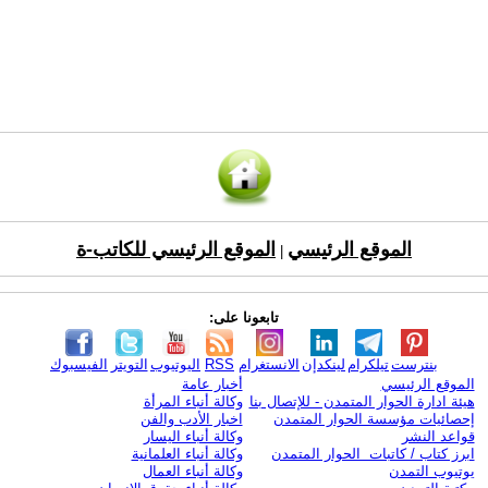
الموقع الرئيسي
الموقع الرئيسي للكاتب-ة
|
تابعونا على:
بنترست
تيلكرام
لينكدإن
الانستغرام
RSS
اليوتيوب
التويتر
الفيسبوك
الموقع الرئيسي
أخبار عامة
هيئة ادارة الحوار المتمدن - للإتصال بنا
وكالة أنباء المرأة
إحصائيات مؤسسة الحوار المتمدن
اخبار الأدب والفن
قواعد النشر
وكالة أنباء اليسار
ابرز كتاب / كاتبات الحوار المتمدن
وكالة أنباء العلمانية
يوتيوب التمدن
وكالة أنباء العمال