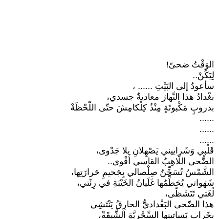
الوَقْتُ ضحىً!
لِيَكُنْ..
سأعودُ إلى البَيْتِ ...... ،
بغْدادُ هذا النَّهارَ معاديةٌ جسدي،
بدروبٍ مَكْبوتَةٍ مِنْذُ كِلْكامِشَ حتّى اللّحْظَةْ
......
......
......
قَلْبي وَشَراييني يَصْهِلانِ بلا جَدْوى،
الضُّحى اللّاهِبُ القاسي أَقْوى..
الشَّمْسُ تُسَخِّنُ صِلْصالي بِجَحيمِ حَرارَتِها،
شَهَواتي يُحَطِّمُها غَلَيانُ الخَيْبَةِ في رِئَتي،
لُغَتي تَتَشَظّى،
هذا الضّحى البَغْداديُّ الحارِقُ يَنْتَشِي
بِخَرابِ بَساتينِها السِّحْرِيَّةِ الشَّبِقَةْ،