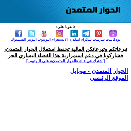
تابعونا على:
بودكاست
بنترست
تيلكرام
لينكدإن
الانستغرام
اليوتيوب
التويتر
الفيسبوك
تبرعاتكم وتبرعاتكن المالية تحفظ استقلال الحوار المتمدن،
فشاركونا في دعم استمرارية هذا الفضاء اليساري الحر
[اشترك في قناة ‫«الحوار المتمدن» على اليوتيوب]
الحوار المتمدن - موبايل
الموقع الرئيسي