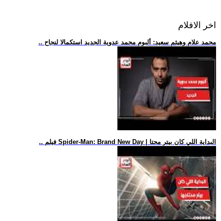
اخر الافلام
.. محمد علام وهيثم سعيد: ألبوم محمد عدوية الجديد استكمالا لنجاح
.. فيلم Spider-Man: Brand New Day | البداية اللي كان بيتر محتا