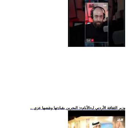
.. وزير الثقافة الأردني لـ«الأيام»: البحرين بقيادتها وشعبها عزي