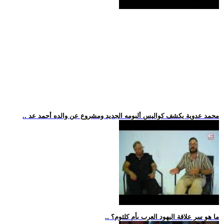
.. محمد عدوية يكشف كواليس ألبومه الجديد ومشروع عن والده أحمد عد
.. ما هو سر علاقة اليهود العرب بأم كلثوم؟