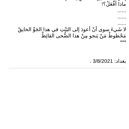
ماذا أفْعَلُ؟!
......
......
......
لا شَيءَ سوى أنْ أعودَ إلى البَيْتِ في هذا الجَوِّ الخانِقْ
مَحْظوظٌ مَنْ يَنجو مِنْ هذا الضُّحى القائِظْ
***
بغداد: 3/8/2021 .