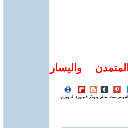
متمدن واليسار
م
بنترست
تمبلر
بلوكر
فليبورد
الموبايل