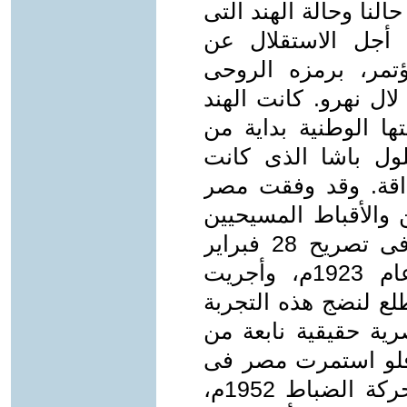
حالنا وحالة الهند التى
أجل الاستقلال عن
تمر، برمزه الروحى
لال نهرو. كانت الهند
 الوطنية بداية من
غلول باشا الذى كانت
اقة. وقد وفقت مصر
 والأقباط المسيحيين
أن تحصل على نوع من الاستقلال فى تصريح 28 فبراير
1922م ، وتمت صياغة الدستور عام 1923م، وأجريت
طلع لنضج هذه التجربة
ة حقيقية نابعة من
 فلو استمرت مصر فى
طريقها الوطنى دون قيام أو نجاح حركة الضباط 1952م،