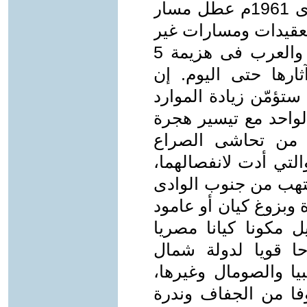
بدأت 1958م وانتهت بانفصال مأساوى 1961م عطل مسار
 تعقيدات ومسارات غير
منطقية تم من خلالها اصطياد مصر والعرب فى هزيمة 5
من آثارها حتى اليوم. إن
تؤمّن زيادة الموارد
لواحد مع تيسير هجرة
ن من تحاشى الصراع
لتي أدت لانفصالهما،
تهب من جنوب الوادى
وبزوغ كيان أو عامود
مكونا كيانا مصريا
ا قويا لدولة شمال
ا والصومال وغيرها،
وفا من الجفاف وندرة