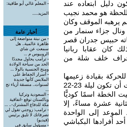
 دليل ابتعاده عند
-
المعلم غالي أبو طاقية:
اللحظة هو محمد نجيب
المزيد.....
م يرهبه الموقف وكان
ونال جزاء سنمار من
أخبار عامة
اته حبيس جدران قصر
-
من نبتة متواضعة إلى
ظاهرة عالمية.. هل
ك كان عقابا ربانيا
سمعت عن شاي
الروبيوس م ...
انجراف خلف شلة من
-
ترامب يحاول مجددًا
الحد من سياحة الولادة
ومنح الجنسية بالولا ...
-
أسرار الحفاظ على
للحركة بقيادة زعيمها
الملابس كأنها جديدة
جمال عبد الناصر قد اجتمعت‏،‏ ‏وقررت‏ ‏أن‏ ‏تكون‏ ‏ليلة‏ 22-23
لسنوات.. منسقة أزياء تج
...
طيت‏ ‏الخطة‏ اسمًا‏ ‏كوديًّا
-
السعودية وتركيا
وباكستان توقع -اتفاقية
ثانية عشرة مساءً، إلا
مكة للدفاع المشترك-.. ...
-
ترامب: زوجتي تقول لي
لموعد إلى ‏الواحدة
تصرفاتك لا تليق برئيس
أحد أفرادها البكباشي
(فيديو)
-
مسؤول سابق في