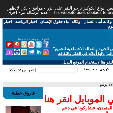
 أنواع الكوكيز نرجو النقر على الزر - موافق - لكي لاتظهر
This website uses cookies to ensure you ge
وكالة أنباء العمال
-
وكالة أنباء حقوق الإنسان
-
اخبار الرياضة
-
اخبار
لوم
التبرع للموقع - ادعمونا
حرية والعدالة الاجتماعية للجميع
"
تى نالها أعلام في الفكر والثقافة
قر هنا لاستخدام الموقع البديل
كوردي
English
فاروق عطية
لموبايل انقر هنا
 المتمدن، فشاركونا في دعم