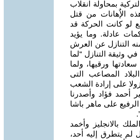
لتركية بمحاولة انقلاب
ه الإٌهانات من قتل
ع لو كانت الحركة قد
ات عادلة. وما يؤيد
نه التنازل عن العرش
في وثيقة التنازل “لما
 سعادتها ورقيها، ولما
بلاد المصاعب التى
ولا على إرادة الشعب
ر أحمد فؤاد وأصدرنا
لرفيع على ماهر باشا
.
ملك بالانجليز وأخمد
لم يتطرق إليه أحد،