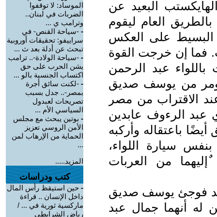
ايكستب البعيد عن
الموساد: لا توقفوا
الضربات في لبنان..
بالطريق العام ليقوم
وترامب ي ...
-
-سياحة القنص- في
أ البسيط على العكس
سراييفو: تحقيقات أوروبية
تبحث عن أدلة بعد ث ...
ب. فما إن خرجت القوة
-
-سياحة الولادة-.. ترامب
اللواء عبد الرحمن
يشن الحرب على حق
اكتساب الجنسية بالو ...
بأومر من يوسف صديق
-
-لكنت سائق أجرة
بمصر-.. جدل بسبب
عند الاقتراب من مصر
تصريحات لعبدول
السياسي الأم ...
بد‏ ‏الرءوف‏ ‏عابدين‏
-
بوتين يبحث مع مجلس
 أيضًا باعتقاله وأركبه
الأمن الروسي تعزيز
الحماية من الإرهاب لمن
بنفس سيارة اللواء،
...
إليهما‏ ‏من‏ ‏العربات‏
المزيد.....
كتب ودراسات
-
حين استيقظ رأس المال
، ‏فقد‏ ‏فوجئ ‏يوسف‏ صديق
داخل الإنسان .. قراءة
ن له أنهما جمال عبد
ماركسية ثورية في ... /
رياض الشرايطي