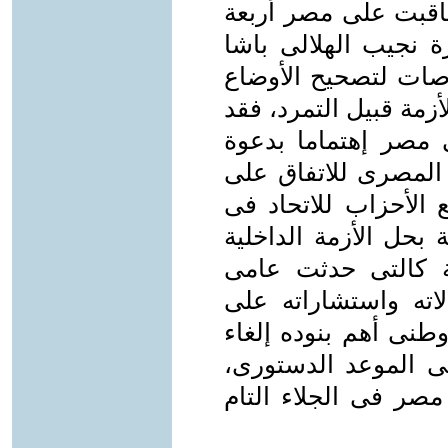
 فى 27 يناير 1952م، وتعاقبت على مصر أربعة
ة نجيب الهلالى باشا
اصات لتصحيح الأوضاع
زمة قبيل التمرد، فقد
 مصر إهتماما بدعوة
المصرى للاتفاق على
ع الأحزاب للاتحاد فى
 بحل الأزمة الداخلية
ة كالتى حدثت عامى
اتصالاته واستشاراته على
نى أهم بنوده إلغاء
فى الموعد الدستورى،
مصر فى الجلاء التام