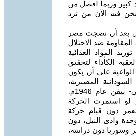
 كبير وربما أفضل من
 نحن فيه الآن من ترد
لال بعد أن نضجت مصر
المقاومة ضد الاحتلال
ريد المواد الغذائية
لعقبة الكأداء لتحقيق
الواعية على أن يكون
السودانية المصيرية،
الأمر الذى عرقل توقيع اتفاق صدقى- بيفن عام 1946م.
ر لو استمرت الحركة
عمر دون قيام حركة
وحدة وادى النيل، دون
ر وسوريا دون دراسة،