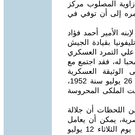
يته زاوية المصلوب مركز
ره إلى أن توفي في
بنه الأمير أحمد فؤاد
ليفونيا بقيادة الجيش
 علي التمرد العسكري
با له، فقد اجتمع مع
 الوثيقة العسكرية
بالتنازب حقنا لدماء المصريين، وفى 26 يوليو سنة 1952،
خت الملكى المحروسة
 اللحظات أن جلالة
رية، يمكن أن يعامل
جيشه بمثل ما عامل أردوغان جيشه يوم الثلاثاء 12 يوليو