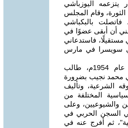
 يتزعمه اليوزباشي
لثورة، وقام المجلس
، فاتصلت بالبكباشي
نني أن أبقى عضوًا في
مستقيلًا، فاستدعاني
في سويسرا في مارس
عندما وقعت أزمة فبراير ومارس عام 1954م، طالب
ي محمد نجيب بضرورة
قه الشرعية، وتأليف
لسياسية المختلفة من
ين والشيوعيين، وعلى
في السجن الحربي في
"علية"، ثم أفرج عنه في