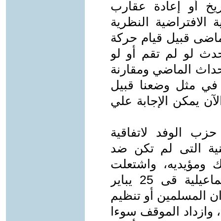
ريخ أو إعادة عقارب
 الافتراضية النظرية
لماضى قبيل قيام حركة
دث لو لم تقم أو لو
حداث الماضي ومقارنة
في مثل وضعنا قبيل
عها الآن يمكن الإجابة علي
حزب الوفد لاتفاقية
نية التى لم تكن ضد
لك ومؤيديه، واشتعلت
منطقة القنال، ووقعت مذبحة الإسماعيلية قى 25 يباير
خوان المسلمين أو تنظيم
، وازداد الموقف سوءا