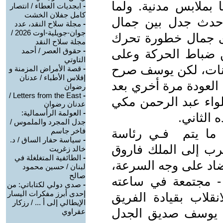
 بملابس مدنية. ولما
-
ابجديات العطاء / انتصار
كامل جفلان الخشت
‏، حدث جدل بين جمال
-
مجلة سلاح النقد، عدد
جوان-جويلية-اوت 2026 /
ى جمال خطورة تحرك
مجلة سلاح النقد
-
حقوق العصر / أحمد
 ضباط الحركة وعلى
التاوتي
ثكنات، لكن يوسف صرح
-
قصة الأمراض المزمنة و
إفلاس الأطباء / عدنان
 العودة مرة أخري بعد
رضوان
Letters from the East /
-
لواء عبد الرحمن مكي
عدنان رضوان
-
العولمة الرأسمالية:
 الثاني.
جدل المجرد والملموس /
يتم ‏ ‏فـي‏ ‏رئاسة‏
فاخر جاسم
-
سياسة حفار الساق / د.
رب إلى الملك فاروق
خالد زغريت
-
الطائفية المتغلغلة في
 مضاد على وجه السرعة،
لبنان / حسين محمود
صالح
 - مجتمعة في ساعته
-
صدى دولي لكتاباتي: من
إحدى أبرز مفكرات اليسار
انقلاب بقيادة الفريق
الإيطالي إلى أ ... / رزكار
 يوسف صديق الجدل
عقراوي