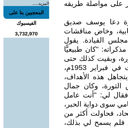
صر على مواصلة طريقه
المزيد.....
المعجبين بنا على
ورة دعا يوسف صديق
الفيسبوك
يابية، وخاض مناقشات
3,732,970
جلس القيادة. يقول
راته: "كان طبيعيًّا
رة، وبقيت كذلك حتى
أعلنت الثورة أنها ستجري الانتخابات في فبراير 1953م،
تجاهل هذه الأهداف،
الثورة، وكان جمال
فقال لي: "أنت عامل
مي سوى دواية الحبر،
حاد، فحاولت أكثر من
فلم يسمح لي بذلك،