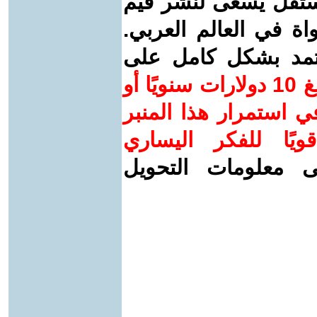
ستقل يسعى لنشر قيم
واة في العالم العربي.
عتمد بشكل كامل على
ساهم/ي معنا! بدعمكم بمبلغ 10 دولارات سنويًا أو
 استمرار هذا المنبر
ويًا للفكر اليساري
ى معلومات التحويل