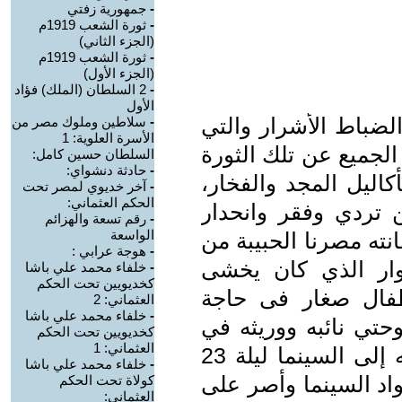
-
جمهورية زفتي
-
ثورة الشعب 1919م
(الجزء الثاني)
-
ثورة الشعب 1919م
(الجزء الأول)
-
2 السلطان (الملك) فؤاد
الأول
لضباط الأشرار والتي
-
سلاطين وملوك مصر من
الأسرة العلوية: 1
 الجميع عن تلك الثورة
السلطان حسين كامل:
-
حادثة دنشواي:
اليل المجد والفخار،
-
آخر خديوي لمصر تحت
الحكم العثماني:
ن تردي وفقر وانحدار
-
رقم تسعة والهزائم
الواسعة
نته مصرنا الحبيبة من
-
هوجة عرابي :
وار الذي كان يخشى
-
خلفاء محمد علي باشا
كخديويين تحت الحكم
طفال صغار فى حاجة
العثماني: 2
-
خلفاء محمد علي باشا
تي نائبه ووريثه في
كخديويين تحت الحكم
العثماني: 1
السلطة محمد أنور السادات قد توجه إلى السينما ليلة 23
-
خلفاء محمد علي باشا
حد رواد السينما وأصر على
كولاة تحت الحكم
العثماني: