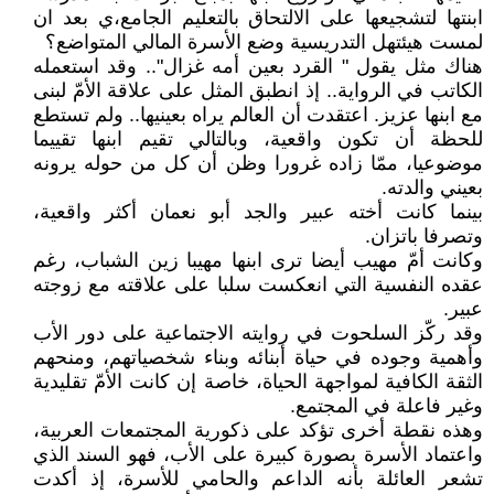
ابنتها لتشجيعها على الالتحاق بالتعليم الجامع،ي بعد ان
لمست هيئتهل التدريسية وضع الأسرة المالي المتواضع؟
هناك مثل يقول " القرد بعين أمه غزال".. وقد استعمله
الكاتب في الرواية.. إذ انطبق المثل على علاقة الأمّ لبنى
مع ابنها عزيز. اعتقدت أن العالم يراه بعينيها.. ولم تستطع
للحظة أن تكون واقعية، وبالتالي تقيم ابنها تقييما
موضوعيا، ممّا زاده غرورا وظن أن كل من حوله يرونه
بعيني والدته.
بينما كانت أخته عبير والجد أبو نعمان أكثر واقعية،
وتصرفا باتزان.
وكانت أمّ مهيب أيضا ترى ابنها مهيبا زين الشباب، رغم
عقده النفسية التي انعكست سلبا على علاقته مع زوجته
عبير.
وقد ركّز السلحوت في روايته الاجتماعية على دور الأب
وأهمية وجوده في حياة أبنائه وبناء شخصياتهم، ومنحهم
الثقة الكافية لمواجهة الحياة، خاصة إن كانت الأمّ تقليدية
وغير فاعلة في المجتمع.
وهذه نقطة أخرى تؤكد على ذكورية المجتمعات العربية،
واعتماد الأسرة بصورة كبيرة على الأب، فهو السند الذي
تشعر العائلة بأنه الداعم والحامي للأسرة، إذ أكدت