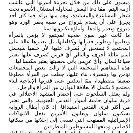
ميسون على ذلك من خلال تجربتة أسرتها التي عاشت
أزمة اليتم، ممّا دعا البعض لمحاولة استغلال الأسرة تحت
شعار المساعدة والمساندة، وهم منها براء. فما كان أحد
يجرؤ على أن يتقدم للزواج من صبية بعمر الورد وهو
متزوج وبعمر والدها، وأبناؤه يكبرونها سنا.
ما كانت عبير سوى ضحية لمجتمع لا يؤمن بالمرأة
وتعليمها وتطوير قدراتها وكفاءاتها، بل يعتبرها عالة على
المجتمع. لا تستحق أن يُصرف عليها، لأن خلفها سيحمل
اسم عائلة أخرى، وبالتالي أيّ قرش يُصرف عليها يعتبر
ضياعا للمال. وأيّ عريس يأتي لخطبتها يعتبر مكسبا لها.
هذه المفاهيم المتخلّفة التي لا زالت بعض المجتمعات
تؤمن بها وتتصرف بناء عليها، جعلت من المرأة مخلوقا
ضعبفا مضطهدا، ممّا انعكس على قدرتها الإنتاجية لبناء
مجتمع لا يكتمل الا بعلاقة التوازن بين المرأة والرجل.
ولم يغفل السلحوت على إحضار المشهد الاحتلالي في
قرية سلوان حامية أسوار القدس الجنوبية، والتي تعتبر
من أكثر قرى القدس استهدافا، إذ كان أبطال الرواية
يسكنون سلوان ويعانون الأمرين بفعل الانتهاكات
الإسرائيلية الممنهحة التي تسعى إلى إخلائها من سكانها
الأصليين ومنحها للمستوطنين المتطرفين.