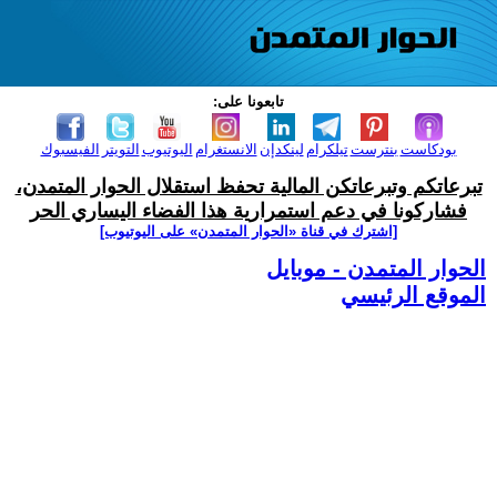
تابعونا على:
بودكاست
بنترست
تيلكرام
لينكدإن
الانستغرام
اليوتيوب
التويتر
الفيسبوك
تبرعاتكم وتبرعاتكن المالية تحفظ استقلال الحوار المتمدن،
فشاركونا في دعم استمرارية هذا الفضاء اليساري الحر
[اشترك في قناة ‫«الحوار المتمدن» على اليوتيوب]
الحوار المتمدن - موبايل
الموقع الرئيسي