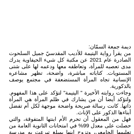
ديمة جمعة السمّان:
من يقرأ رواية اليتيمة للأديب المقدسيّ جميل السلحوت
الصادرة عام 2021 عن مكتبة كل شيء الحيفاوية يدرك
مدى تعصبه للمرأة، وتعاطفه معها ودعمه لها على شتى
المستويات. كتاباته مباشرة، واضحة، تظهر مشاعره
الإنسانية تجاه المرأة المستضعفة في مجتمع يوصف
بالذكورية.
وجاءت روايته الأخيرة " اليتيمة" لتؤكد على هذا المفهوم.
ولتؤكد أيضا أن من يشارك في ظلم المرأة هي المرأة
ذاتها. كانت رسالة صريحة واضحة موجهة لكل أم تفضل
أبناءها الذكور على الإناث.
فهل من المعقول أن تحرم الأم ابنتها المتفوقة، والتي
حصلت على معدل 99% في امتحانات الثانوية العامة من
تعليمها الجامعي، وتزوج ابنها بمبلغ تبرعت به مدرسة