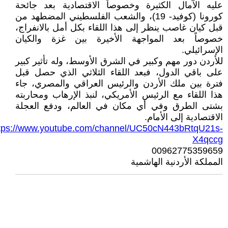
عليه الآمال الكثيرة وخصوصاً الاقتصادية بعد جائحة
كورونا (كوفيد- 19)، والشعب الفلسطيني المضطهد من
قبل كيان غاصب ينظر إلى هذا اللقاء بكل أمل بالانفراج،
خصوصاً بعد المواجهة الأخيرة بين غزة والكيان
الإسرائيلي.
للأردن دور مهم وكبير في الشرق الأوسط، وله تأثير كبير
على باقي الدول، فبعد اللقاء الثلاثي الذي حصل قبل
فترة بين ملك الأردن والرئيس العراقي والمصري، جاء
هذا اللقاء مع الرئيس الأمريكي، لنبذ الإرهاب ومحاربته
بشتى الطرق وفي أي مكان في العالم، ودفع العجلة
الاقتصادية إلى الأمام.
tps://www.youtube.com/channel/UC50cN443bRtqU21s-
X4qccg
00962775359659
المملكة الأردنية الهاشمية