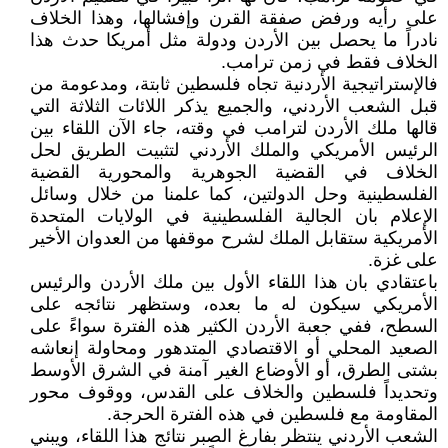
على رأيه ورفض صفقة القرن وإفشالها، وهذا الخلاف
نادراً ما يحصل بين الأردن ودولة مثل أمريكا حدث هذا
الخلاف فقط في زمن ترامب.
فالإستراتيجية الأردنية تجاه فلسطين ثابتة، ومدعومة من
قبل الشعب الأردني، والجميع يذكر اللائات الثلاثة التي
قالها ملك الأردن لترامب في وقته، جاء الآن اللقاء بين
الرئيس الأمريكي والملك الأردني لتثبيت الطريق لحل
الخلاف في القضية الجوهرية والمحورية القضية
الفلسطينية وحل الدولتين، كما علمنا من خلال وسائل
الإعلام بان الجالية الفلسطينية في الولايات المتحدة
الأمريكية ستقابل الملك لشرح موقفها من العدوان الأخير
على غزة.
باعتقادي بان هذا اللقاء الأول بين ملك الأردن والرئيس
الأمريكي سيكون له ما بعده، وستظهر نتائجه على
السطح، ففي جعبة الأردن الكثير هذه الفترة سواءً على
الصعيد المحلي أو الاقتصادي المتدهور ومحاولة إنعاشه
بشتى الطرق، أو الأوضاع الغير آمنة في الشرق الأوسط
وتحديداً فلسطين والخلاف على القدس، ووقوف محور
المقاومة مع فلسطين في هذه الفترة الحرجة.
الشعب الأردني ينتظر بفارغ الصبر نتائج هذا اللقاء، ويبني