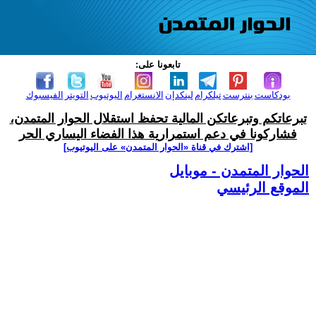
تابعونا على:
بودكاست
بنترست
تيلكرام
لينكدإن
الانستغرام
اليوتيوب
التويتر
الفيسبوك
تبرعاتكم وتبرعاتكن المالية تحفظ استقلال الحوار المتمدن،
فشاركونا في دعم استمرارية هذا الفضاء اليساري الحر
[اشترك في قناة ‫«الحوار المتمدن» على اليوتيوب]
الحوار المتمدن - موبايل
الموقع الرئيسي