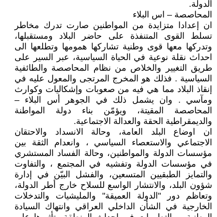
الدولة.
المحاصصة – اس البلاء
ان إعدادا متزايدة من المواطنين صارت تدرك مخاطر
تسلط القوى المتنفذة على حاضر البلاد ومستقبلها،
وتدركها معها قوى وطنية تشاركها همومها وتطلعها الى
احداث نقلة نوعية في الحياة السياسية، عبر السير على
طريق التغيير والخلاص من نظام المحاصصة والطائفية
السياسية . فذلك هو المخرج المرتجى والمعول عليه في
إنقاذ البلاد مما هي فيه من صعوبات وإشكاليات وكوارث
ومآسي . وان يشمل ذلك في الجوهر أس البلاء –
المحاصصة المقيتة، ويؤمّن بناء دولة المواطنة
والديمقراطية الحقة والعدالة الاجتماعية.
ان اوضاع البلد العامة، وحالة الانسداد والاحتقان
الاجتماعي والاستعصاء السياسي ، وانعدام الثقة بين
مؤسسات الدولة والمواطنين، وحالة الفساد المستشري
في مؤسسات الدولة وتفشيه في المجتمع ، والتفاوت
والتمايز الطبقيين المتسعين، والفشل البيّن في إدارة
شؤون البلد، والانتشار الواسع للسلاح خارج أطر الدولة،
وتعاظم دور "الدولة العميقة" والمليشيات والتدخلات
الخارجية في الشأن الداخلي العراقي وانتهاك السيادة