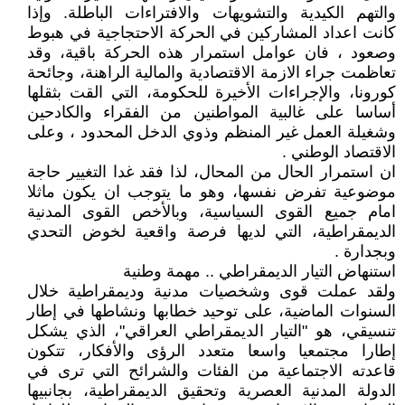
والتهم الكيدية والتشويهات والافتراءات الباطلة. وإذا
كانت اعداد المشاركين في الحركة الاحتجاجية في هبوط
وصعود ، فان عوامل استمرار هذه الحركة باقية، وقد
تعاظمت جراء الازمة الاقتصادية والمالية الراهنة، وجائحة
كورونا، والإجراءات الأخيرة للحكومة، التي القت بثقلها
أساسا على غالبية المواطنين من الفقراء والكادحين
وشغيلة العمل غير المنظم وذوي الدخل المحدود ، وعلى
الاقتصاد الوطني .
ان استمرار الحال من المحال، لذا فقد غدا التغيير حاجة
موضوعية تفرض نفسها، وهو ما يتوجب ان يكون ماثلا
امام جميع القوى السياسية، وبالأخص القوى المدنية
الديمقراطية، التي لديها فرصة واقعية لخوض التحدي
وبجدارة .
استنهاض التيار الديمقراطي .. مهمة وطنية
ولقد عملت قوى وشخصيات مدنية وديمقراطية خلال
السنوات الماضية، على توحيد خطابها ونشاطها في إطار
تنسيقي، هو "التيار الديمقراطي العراقي"، الذي يشكل
إطارا مجتمعيا واسعا متعدد الرؤى والأفكار، تتكون
قاعدته الاجتماعية من الفئات والشرائح التي ترى في
الدولة المدنية العصرية وتحقيق الديمقراطية، بجانبيها