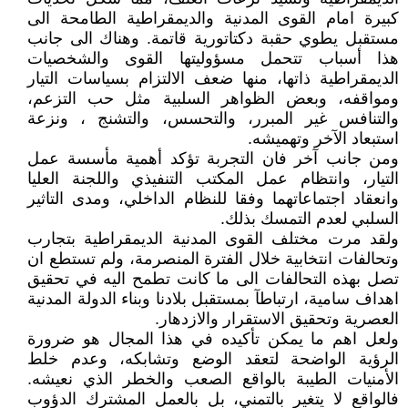
كبيرة امام القوى المدنية والديمقراطية الطامحة الى
مستقبل يطوي حقبة دكتاتورية قاتمة. وهناك الى جانب
هذا أسباب تتحمل مسؤوليتها القوى والشخصيات
الديمقراطية ذاتها، منها ضعف الالتزام بسياسات التيار
ومواقفه، وبعض الظواهر السلبية مثل حب التزعم،
والتنافس غير المبرر، والتحسس، والتشنج ، ونزعة
استبعاد الآخر وتهميشه.
ومن جانب آخر فان التجربة تؤكد أهمية مأسسة عمل
التيار، وانتظام عمل المكتب التنفيذي واللجنة العليا
وانعقاد اجتماعاتهما وفقا للنظام الداخلي، ومدى التاثير
السلبي لعدم التمسك بذلك.
ولقد مرت مختلف القوى المدنية الديمقراطية بتجارب
وتحالفات انتخابية خلال الفترة المنصرمة، ولم تستطع ان
تصل بهذه التحالفات الى ما كانت تطمح اليه في تحقيق
اهداف سامية، ارتباطآ بمستقبل بلادنا وبناء الدولة المدنية
العصرية وتحقيق الاستقرار والازدهار.
ولعل اهم ما يمكن تأكيده في هذا المجال هو ضرورة
الرؤية الواضحة لتعقد الوضع وتشابكه، وعدم خلط
الأمنيات الطيبة بالواقع الصعب والخطر الذي نعيشه.
فالواقع لا يتغير بالتمني، بل بالعمل المشترك الدؤوب