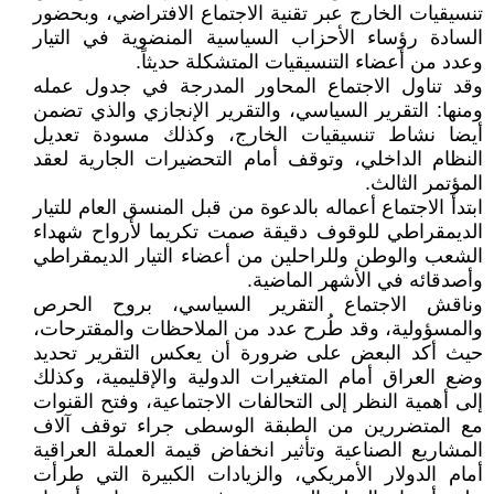
تنسيقيات الخارج عبر تقنية الاجتماع الافتراضي، وبحضور
السادة رؤساء الأحزاب السياسية المنضوية في التيار
وعدد من أعضاء التنسيقيات المتشكلة حديثاً.
وقد تناول الاجتماع المحاور المدرجة في جدول عمله
ومنها: التقرير السياسي، والتقرير الإنجازي والذي تضمن
أيضا نشاط تنسيقيات الخارج، وكذلك مسودة تعديل
النظام الداخلي، وتوقف أمام التحضيرات الجارية لعقد
المؤتمر الثالث.
ابتدأ الاجتماع أعماله بالدعوة من قبل المنسق العام للتيار
الديمقراطي للوقوف دقيقة صمت تكريما لأرواح شهداء
الشعب والوطن وللراحلين من أعضاء التيار الديمقراطي
وأصدقائه في الأشهر الماضية.
وناقش الاجتماع التقرير السياسي، بروح الحرص
والمسؤولية، وقد طُرح عدد من الملاحظات والمقترحات،
حيث أكد البعض على ضرورة أن يعكس التقرير تحديد
وضع العراق أمام المتغيرات الدولية والإقليمية، وكذلك
إلى أهمية النظر إلى التحالفات الاجتماعية، وفتح القنوات
مع المتضررين من الطبقة الوسطى جراء توقف آلاف
المشاريع الصناعية وتأثير انخفاض قيمة العملة العراقية
أمام الدولار الأمريكي، والزيادات الكبيرة التي طرأت