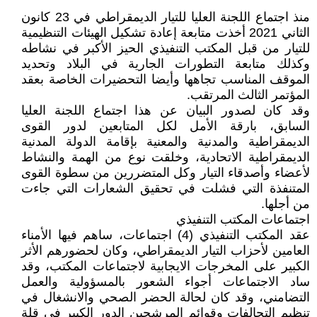
منذ اجتماع اللجنة العليا للتيار الديمقراطي في 23 كانون
الثاني 2021 أخذت متابعة إعادة تشكيل الهيئات التنظيمية
للتيار من قبل المكتب التنفيذي الحيز الأكبر في نشاطه
وكذلك متابعة التطورات الجارية في البلاد وتحديد
الموقف المناسب تجاهها وأيضا التحضيرات الخاصة بعقد
المؤتمر الثالث المرتقب.
وقد كان لصدور البيان عن هذا اجتماع اللجنة العليا
السابق، بارقة الأمل لكل المتابعين لدور القوى
الديمقراطية والمدنية والمعنية بإقامة الدولة المدنية
الديمقراطية الاتحادية، وخلقت نوع من الهمة والنشاط
لأعضاء وأصدقاء التيار وكل المتضررين من سطوة القوى
المتنفذة التي فشلت في تحقيق الشعارات التي جاءت
من أجلها.
اجتماعات المكتب التنفيذي
عقد المكتب التنفيذي (4) اجتماعات، ساهم فيها الأمناء
العامين لأحزاب التيار الديمقراطي، وكان لحضورهم الأثر
الكبير على المخرجات الايجابية لاجتماعات المكتب، وقد
ساد الاجتماعات أجواء الشعور بالمسؤولية والعمل
التضامني، وقد كان لحالة الحضر الصحي والانشغال في
تنظيم التحالفات وقوائم المرشحين الدور الكبير في قلة