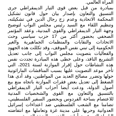
المرأة العالمي.
بمبادرة من قبل بعض قوى التيار الديمقراطي جرى
التنسيق والتعاون بإصدار بيان حول قانون تشكيل
المحكمة الاتحادية وعدم زج رجال الدين في تشكيلته،
وتنظيم اللقاء مع السيد رئيس مجلس النواب لتوضيح
وجهة التيار الديمقراطي والقوى المدنية، وعقد المؤتمر
الصحفي بحضور أكثر من 17 حزب سياسي وحث
الاتحادات والنقابات والمنظمات الجماهيرية والغير
الحكومية إلى تبني نفس الموقف، وقد تكللت هذه الجهود
والفعاليات بتصويت مجلس النواب إلى جانب تعديل
التشريع النافذ، وعلى خطى هذه المبادرة تجددت نفس
هذه النشاطات حول إقرار الموازنة لسنة 2021، التي
تأخر موعد التصويت عليها بسبب المناقشات الماراثونية
حولها وتضرر مصالح العديد من المواطنين، وقد أدى هذا
الضغط إلى تعديل بعض فقرات الموازنة باتجاه منع بيع
أصول الدولة، ودعت أيضا أحزاب التيار الديمقراطي
بالتنسيق والتعاون مع القوى والشخصيات المدنية
للاعتصام بساحة الفردوس وبحضور السفير الفلسطيني،
تضامنا مع الشعب الفلسطيني ضد اعتداءات إسرائيل
العدوانية وحربها على مدينة غزة وتعاملها مع انتفاضته