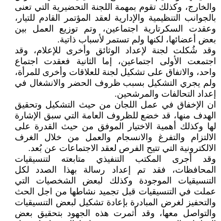
والخارج، وكذلك تقوم بمهمة اللجنة التحضيرية التي تعنى
بالجوانب التنظيمية والإدارية لعقد المؤتمر القادم للتيار،
وعقدت السكرتارية اجتماعين، وتم توزيع العمل بين
بعض أعضائها، لكنها ولم تستمر لأسباب ذاتية.
وقد شُكلت لجنة لإعداد الوثائق وأخرى للإعلام، وقد
اجتمعت الأولى اجتماعين، إما الثانية فعقدت اجتماع
واحد، والاتفاق على تشكيل لجنة للعلاقات وأخرى للمرأة،
ولم يجري التشكيل بسبب ظروف الحضر والانشغال في
إعداد التحالفات والمرشحين.
ان الإخفاق في عمل اللجان من حيث التشكيل وتحقيق
الهدف منها، قد خضع للظروف العامة التي سبق الإشارة
لها وكذلك أهمية الاختيار الموفق من حيث القدرة على
الالتزام والتفرغ والانسجام والعمل من خلال الغرف
الالكترونية التي تتيح الفرص لعقد الاجتماعات عن بُعد.
وقد أجرى المكتب التنفيذي متابعته لتنسيقيات
المحافظات، فقد تم إعداد رسالة بهذا الصدد لكل
التنسيقيات الموجودة وكذلك لبعض الشخصيات التي
عملت في التنسيقيات قبل تجميد نشاطها من اجل الحث
والتحفيز لغرض المبادرة بإعادة تشكيل لبعض التنسيقيات
والتواصل معها، وقد أثمرت هذه الجهود بتحقيق بعض