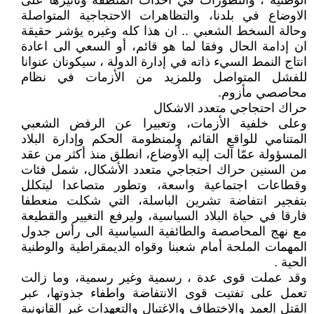
الوطنية ، والتطورات في احداث المنطقة وتأثيرها على
الاوضاع في بلدنا، والتظاهرات الاحتجاجية المتواصلة
وحالة السخط الشعبي .. ان هذا كله وغيره يؤشر حقيقة
ان إدامة الحال وفقا لما هو قائم، أو السعي الى اعادة
انتاج النمط السيء ذاته في إدارة الدولة ، سيكونان عنوانا
للفشل المتواصل وللمزيد من الأزمات في نظام
محاصصي مأزوم.
حراك احتجاجي متعدد الاشكال
وعلى خلفية الأزمات، وتعبيرا عن الرفض الشعبي
المتنامي للواقع القائم ولمنظومة الحكم وإدارة البلاد
المسؤولة عمّا آلت إليه الأوضاع، انطلق منذ أكثر من عقد
من السنين حراك احتجاجي متعدد الأشكال، شمل فئات
وقطاعات اجتماعية واسعة، وتطور متصاعدا ليتكلل
بتفجير انتفاضة تشرين الباسلة، التي شكلت منعطفا
فارقا في حياة البلاد السياسية، وليرفع التغيير والقطيعة
مع نهج المحاصصة والطائفية السياسية الى رأس جدول
المهمات الملحة أمام شعبنا وقواه الديمقراطية والوطنية
الحية .
وقد عملت قوى عدة ، رسمية وغير رسمية، وما زالت
تعمل على تفتيت قوى الانتفاضة واطفاء جذوتها، عبر
القتل العمد والاختطاف والاغتيال والتعهدات غير القانونية