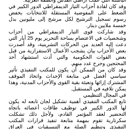
الباسلة التي عمت أراضي القدس والضفة الغربية.
وقد كان لقادة أحزاب التيار الديمقراطي الدور الكبير في
الضغط على المفوضية المستقلة للانتخابات بخفض
رسوم تسجيل الترشيح لكل مرشح إلى مليونين بدل
خمسة ملايين دينار.
وقد شاركت قوى التيار الديمقراطي من أحزاب
وشخصيات في الاعتصام بساحة التحرير يوم 25 أيار التي
دعت إليه العديد من الحركات التشرينية، وقد أصدرت
بعض الأحزاب بيان يشجب الأعمال الاستفزازية من قبل
بعض القوات الحكومية والتي أدت استشهاد أحد
المحتجين وجرح عدد منهم.
وقد كان من الممكن أن يكون للمكتب التنفيذي تأثير
سياسي أفضل في متابعة الإحداث واتخاذ الموقف
المشترك إزائها وتعبئة بقية القوى والأحزاب المدنية، وهذا
يمكن تلافيه في المستقبل.
في المجال التنظيمي
تابع المكتب التنفيذي أهمية تشكيل لجان تابعه له يكون
لها الدور الكبير في توظيف طاقات أعضائه باتجاه
التحضير لعقد المؤتمر القادم، ولأجل ذلك تشكلت
سكرتارية تقوم بمهمة متابعة تنفيذ قرارات المكتب
التنفيذي وتنظيم الصلة مع التنسيقيات في العراق