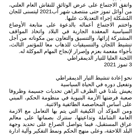
واتفق الاجتماع على عرض الوثائق للنقاش العام العلني،
من أوائل تموز حتى منتصف شهر آب2021 ليتسنى للجان
المُشكلة إجراء التعديلات عليها.
واختتم الاجتماع أعماله بالدعوة على متابعة الأوضاع
السياسية المعقدة الجارية في البلاد واتخاذ المواقف
المشتركة إزائها، والتنسيق والتعاون بين مكوناته من أجل
تنشيط اللجان والتنسيقيات للذهاب معا للمؤتمر الثالث،
بأجواء مفعمة بعزم وإصرار لإنجاح المهام الموكلة له.
اللجنة العليا للتيار الديمقراطي
3 تموز 2021
نحو إعادة تنشيط التيار الديمقراطي
وتفعيل دوره في الحياة السياسية
يعيش بلدنا في الظرف الراهن تحديات جسيمة وظروفا
صعبة فرضتها الأزمة البنيوية في منظومة الحكم، المبني
على أساس المحاصصة الطائفية والاثنية.
ومن المؤكد أن الكيفية التي يتم بها التعامل مع الازمة
العامة الشاملة وتداعيتها، ستترك بصماتها على معالم
عراق المستقبل، فيما يتواصل الصراع على تحديد وجهة
البلد اللاحقة، وعلى منهج الحكم ونمط التفكير وآلية ادارة