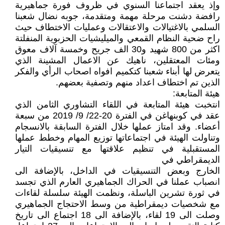
وإذ يعقد اجتماعنا السنوي في ظروف فورة جماهيرية
رافضة دشنت مرحلة مهمة ومتقدمة، جوبه نضال شعبنا
السلمي بالاغتيالات والاعتقالات وعمليات الاختطاف حيث
راح ضحية النظام القمعي والميليشيات الحزبوية المنفلتة
اكثر من 800 شهيد و30 الف جريح وخمسة آلاف معوق
ومئات المعتقلين، ناهيك عن الاعمال المشينة الذي
يتعرض لها أبناء شعبنا كتكميم افواه اصحاب الرأي والفكر
الذين تم اختطاف اعداد منهم وتصفية بعضهم.
هيئة المتابعة:
انتخبت هيئة المتابعة في اللقاء التشاوري الثامن الذي
عقد في كوبنهاغن في الفترة 20-22/ 9/ 2019 من سبعة
أعضاء. وقد امتاز عملها خلال الفترة السابقة بالانسجام
وتناولت الهيئة في اجتماعاتها توزيع المهام وخطط عملها
المستقبلية في تنظيم علاقتها مع تنسيقيات التيار
الديمقراطي في
الخارج وبعض التنسيقيات في الداخل، بالإضافة الى
انصباب عملنا في الحراك الجماهيري العارم الذي تجسد
في ثورة تشرين الباسلة، ونظمت الهيئة سلسلة لقاءات
مع شخصيات ديمقراطية من وسط الاحتجاج الجماهيري
وصلت الى 19 لقاء، بالإضافة الى 18 اجتماع الى تاريخ