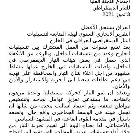
اجتماع اللجنة العليا
للتيار الديمقراطي
3 تموز 2021
العراق يستحق الأفضل
التقرير ألانجازي السنوي لهيئة المتابعة لتنسيقيات
التيار الديمقراطي العراقي في الخارج
بعد تسع سنوات من العمل المشترك بين تنسيقيات
الخارج وعدد من تنسيقيات الداخل، وبالرغم من الانكفاء
الذي حصل في بعض هيئات التيار الديمقراطي في
الداخل، واصلت التنسيقيات في الخارج عملها بنشاط
مشهود من اجل اعلاء شأن التيار والمحافظة على نهجه
في دعم تطلعات شعبنا الى الحرية والاستقرار والأمن
والأمان.
ونعتقد ان نمو التيار كحركة مستقبلية واعدة مرهون
بانفتاحه، ما يستدعي تعزيز عوامل نجاحه وتشخيص
مواطن ضعفه، وثم اعتماد أساليب محدثة من شأنها ان
تجعل هيبته في الوسط الجماهيري واقع حال، وتضعه
بامتياز في مقدمة القوى الفاعلة في المشهد السياسي
والاجتماعي. لذا نحتاج اليوم الى تقييم تجربة التيار من
خلال أداء تنسيقياته لغرض المعالجة التي تقود الى النجاح