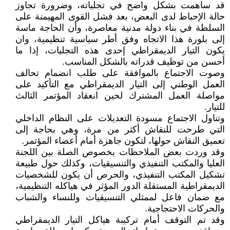
قد ساهمت بشكل واضح في تجلياته، وضرورة تجاوز
حالة الإحباط لدى البعض، بعد فشل القوى المهيمنة على
السلطة في بناء دولة مدنية معاصرة، وأن الحاجة ماسة
إلى بلورة هذا الاتجاه وفق أطر سياسية تنظيمية، وان
يكون التيار الديمقراطي إحدى هذه التجليات، إذا ما
أحسن من توظيف قدراته بالشكل المناسب.
وصوت الاجتماع بالموافقة على طلب انضمام تحالف
العمل الوطني إلى التيار الديمقراطي مع التأكيد على
مواصلة العمل المشترك لحين انعقاد المؤتمر الثالث
للتيار.
وتناول الاجتماع مسودة التعديلات على النظام الداخلي
التي طرحت للنقاش أكثر من مرة، وهي بحاجة إلى
تعميق النقاش حولها، لتكون جاهزة أمام أعضاء المؤتمر.
وقد وردت بعض الملاحظات بخصوص الصلة بين اللجنة
العليا والمكتب التنفيذي والتنسيقيات، وكذلك حول طبيعة
تشكيل المكتب التنفيذي، والحرص أن يكون للشخصيات
الديمقراطية المستقلة الدور المؤثر في هياكله التنظيمية،
مع ضمان فاعل لممثلي التنسيقيات وللنساء والشباب
والحركات الاحتجاجية.
وقد تم التوقف أمام تركيبة هياكل التيار الديمقراطي