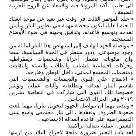
الى جانب تأكيد المرونة فيه والابتعاد عن الروح الحزبية
الضيقة .
• عقد المؤتمر الثالث في وقت غير بعيد عن موعد انعقاد
اللجنة العليا، ليكون محطة مهمة في تطوير التيار وتأمين
تقدمه وتوسيع قاعدته، وتدقيق وجهته في ضوء الأوضاع
المستجدة .
• مواصلة الجهد الهادف إلى استنهاض هذا التيار لما له من
وجود موضوعي، ودور منتظر في الحياة السياسية، سيما
وان مكوناته تشمل أحزابا وشخصيات ديمقراطية
وحركات اجتماعية للشباب والطلاب والنساء والنقابات
ومنظمات المجتمع المدني، داخل الوطن وخارجه.
• الانفتاح على القوى والتجمعات والشخصيات التي
تقاسم التيار أهدافه وتطلعاته وآليات عمله، ونؤشر
خصوصا تلك القوى التي شاركت في انتفاضة تشرين
٢٠١٩ وفي الحراك الاحتجاجي .
• ويبقى مهما ان تتواصل الجهود لتحويل تيارنا، مهما بلغت
صعوبة الظروف وتعقدها ، الى تيار مجتمعي واسع يتبنى
الديمقراطية على قاعدة العدالة الاجتماعية .
التغيير .. عملية نضالية تراكمية
لقد بات التغيير ضرورة ملحة لاخراج البلاد من ازمتها