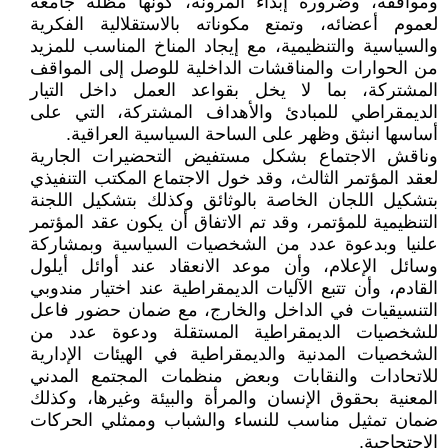
ومواقفه، وضرورة إبداء المرونة، كونها مظلة جامعة
لعموم أعضائه، وتمتع مكوناته بالاستقلالية الفكرية
والسياسية والتنظيمية، مع إيجاد المناخ المناسب للمزيد
من الحوارات والمناقشات الداخلية للوصل إلى المواقف
المشتركة، بما لا يخل بقواعد العمل داخل التيار
الديمقراطي للمبادئ والأهداف المشتركة، التي على
أساسها انبثق وظهر على الساحة السياسية العراقية.
وناقش الاجتماع بشكل مستفيض التحضيرات الجارية
لعقد المؤتمر الثالث، وقد خول الاجتماع المكتب التنفيذي
بتشكيل اللجان الخاصة بالوثائق وكذلك بتشكيل اللجنة
التنظيمية للمؤتمر، وقد تم الاتفاق أن يكون عقد المؤتمر
علنيا وبدعوة عدد من الشخصيات السياسية وبمشاركة
وسائل الإعلام، وأن موعد الانعقاد عند أوائل أيلول
القادم، وأن تتبع الآليات الديمقراطية عند اختيار مندوبي
التنسيقيات في الداخل والخارج، مع ضمان حضور فاعل
للشخصيات الديمقراطية المستقلة ودعوة عدد من
الشخصيات المدنية والديمقراطية في الهيئات الإدارية
للاتحادات والنقابات وبعض منظمات المجتمع المدني
المعنية بحقوق الإنسان والمرأة والبيئة وغيرها، وكذلك
ضمان تمثيل مناسب للنساء والشباب وممثلي الحركات
الاحتجاجية.