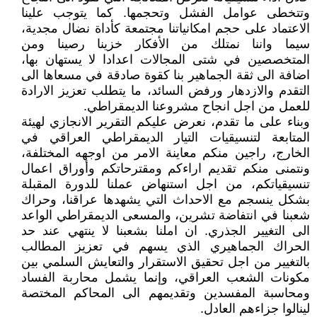
وتتخطى عوامل الفشل وتحجمها. كما يتوجب علينا
الاعتماد على حجم امكانياتنا مجتمعة كأداة نضال مجدية،
سيما واننا نمتلك من الأفكار خزينا رصينا ومن
المتخصصين في شتى المجالات اعدادا لا يستهان بها،
اضافة الى ثقة الجماهير بنا كقوة صادقة في مسعاها الى
التقدم والازدهار ورفض السائد، ما يتطلب تعزيز الارادة
للعمل من اجل انجاح مشروعنا الديمقراطي.
وبناء على ما تقدم، نعرض عليكم التقرير الانجازي لهيئة
المتابعة لتنسيقيات التيار الديمقراطي العراقي في
الخارج، راجين منكم معاينة الامر من اوجهه المختلفة،
ونتمنى منكم تقديم اراءكم ومقترحاتكم وأوراق اعمال
تنسيقياتكم، من اجل استنهاض عملنا للدورة المقبلة
بشكل ينسجم مع الاحداث التي يشهدها عراقنا، وحراك
شعبنا في انتفاضة تشرين، والمسعى الديمقراطي الواعد
الى التغيير الجذري. ان املنا بشعبنا لا ينتهي عند حد
الحراك الجماهيري الذي يسهم في تعزيز المطالب
بالتغيير من اجل تحقيق الاستقرار والتعايش السلمي بين
مكونات الشعب العراقي، وإنما يشمل محاربة الفساد
ومحاسبة المفسدين وتقديمهم الى المحاكم المختصة
لينالوا جزاءهم العادل.