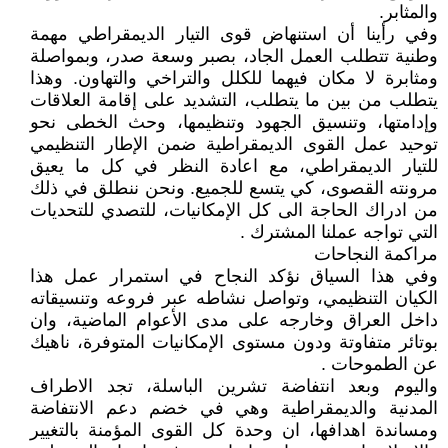
والمثابر.
وفي رأينا أن استنهاض قوى التيار الديمقراطي مهمة
وطنية تتطلب العمل الجاد، بصبر وسعة صدر، وبمواصلة
ومثابرة لا مكان فيهما للكلل والتراخي والتهاون. وهذا
يتطلب من بين ما يتطلب، التشديد على إقامة العلاقات
وإدامتها، وتنسيق الجهود وتنظيمها، وحث الخطى نحو
توحيد عمل القوى الديمقراطية ضمن الإطار التنظيمي
للتيار الديمقراطي، مع اعادة النظر في كل ما يعيق
مرونته القصوى، كي يتسع للجميع. ونحن ننطلق في ذلك
من ادراك الحاجة الى كل الإمكانيات، للتصدي للتحديات
التي تواجه عملنا المشترك .
مراكمة النجاحات
وفي هذا السياق نؤكد النجاح في استمرار عمل هذا
الكيان التنظيمي، وتواصل نشاطه عبر فروعه وتنسيقاته
داخل العراق وخارجه على مدى الأعوام الماضية، وان
بوتائر متفاوتة ودون مستوى الإمكانيات المتوفرة، ناهيك
عن الطموحات .
واليوم وبعد انتفاضة تشرين الباسلة، تجد الاطراف
المدنية والديمقراطية وهي في خضم دعم الانتفاضة
ومساندة اهدافها، ان وحدة كل القوى المؤمنة بالتغيير