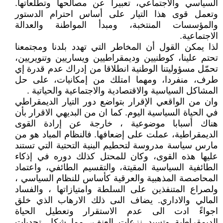
السياسي والاجتماعي، تعبيرا عن مصالحها وتطلعاتها.
وتعمل قوى هذا التيار على أساس احترام الدستور
والمؤسسات المنتخبة، ومبدأ المواطنة والعدالة
الاجتماعية.
لذا يمكن القول أن المخاطر التي تهدد بلدنا ومجتمعنا
تحتم علينا، كوطنيين وديمقراطيين ويساريين وتنويريين،
تحمّل مسؤوليتنا الوطنية انطلاقا من إدراك عدم قدرة إي
طرف، منفردا، ومهما امتلك من إمكانيات، على حل
المشاكل السياسية والاقتصادية والاجتماعية والحياتية .
وان من الواقعي الإقرار بتواضع دور التيار الديمقراطي
في الحياة السياسية اليوم. كما ان من البديهي الاقرار بأن
هناك أسبابا موضوعية ، خارجة عن إرادة القوى
الديمقراطية، عملت على إضعافها. فالنظام المباد هو من
مارس سياسة مدروسة لتحطيم البنية التحتية التي تستند
عليها هذه القوى، وكان للمحتل كذلك دوره في إذكاء
الطائفية السياسية المقيتة، والتقسيم الطائفي، واعتماد
المحاصصة المذهبية والعرقية كأساس للنظام السياسي ،
ولصراع المتنفذين على السلطة وامتيازاتها ، والفساد
المالي والاداري. يضاف الىى ذلك الارهاب الذي خلق
اجواءً ادت الى عدم الاستقرار وتعطيل الحياة
الديمقراطية وتسيد نزعات العنف، مما شكل تحديات