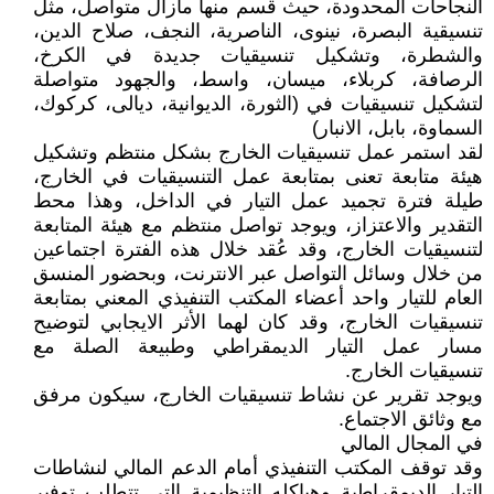
النجاحات المحدودة، حيث قسم منها مازال متواصل، مثل
تنسيقية البصرة، نينوى، الناصرية، النجف، صلاح الدين،
والشطرة، وتشكيل تنسيقيات جديدة في الكرخ،
الرصافة، كربلاء، ميسان، واسط، والجهود متواصلة
لتشكيل تنسيقيات في (الثورة، الديوانية، ديالى، كركوك،
السماوة، بابل، الانبار)
لقد استمر عمل تنسيقيات الخارج بشكل منتظم وتشكيل
هيئة متابعة تعنى بمتابعة عمل التنسيقيات في الخارج،
طيلة فترة تجميد عمل التيار في الداخل، وهذا محط
التقدير والاعتزاز، ويوجد تواصل منتظم مع هيئة المتابعة
لتنسيقيات الخارج، وقد عُقد خلال هذه الفترة اجتماعين
من خلال وسائل التواصل عبر الانترنت، وبحضور المنسق
العام للتيار واحد أعضاء المكتب التنفيذي المعني بمتابعة
تنسيقيات الخارج، وقد كان لهما الأثر الايجابي لتوضيح
مسار عمل التيار الديمقراطي وطبيعة الصلة مع
تنسيقيات الخارج.
ويوجد تقرير عن نشاط تنسيقيات الخارج، سيكون مرفق
مع وثائق الاجتماع.
في المجال المالي
وقد توقف المكتب التنفيذي أمام الدعم المالي لنشاطات
التيار الديمقراطية وهياكله التنظيمية التي تتطلب توفير