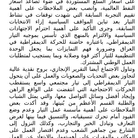
على أسعار السلع المستوردة في ضوء تصاعد أسعار
النفط العالمية، وانصب بعض الملاحظات على أهمية
تقييم التجربة السابقة التي شهدت توقفات في نشاط
التيار بعد تباين المواقف السياسية إزاء الانتخابات
السابقة، وجرى التأكيد على أهمية احترام الاجتهادات
السياسية والالتزام بالمنهج الذي تأسس بموجبه التيار
الديمقراطي، باعتباره حاضنة للحركة الديمقراطية في
العراق وضرورة فهم التمايزات بما يجعل الوحدة
التنظيمية للتيار أكثر قوة وصلابة وبما يستجيب لمتطلبات
العمل الوطني المشترك.
وتناول الاجتماع أيضا التقرير الإنجازي، بروح نقدية عالية
لتجاوز بعض التحديات والصعوبات والعمل على أن يتحول
التيار الديمقراطي إلى تيار مجتمعي واسع يستقطب
الحركات الاحتجاجية التي انتفضت على الواقع الراهن
وإيجاد أفضل وسائل التواصل معها، والتي يمثل الشباب
والطلبة القسم الأعظم من بُنيتها، وقد أكدت بعض
الملاحظات على أهمية مأسسة عمل التيار وعدم وضع
القيود أمام تحرك تنسيقياته، والتنسيق فيما بينها لغرض
التعارف وتبادل الخبر والتجارب، وكذلك النزول إلى
الشارع بين جماهير الشعب وعدم اقتصار العمل على
المكاتب والمقرات على أهميتهما، والابتعاد عن العمل