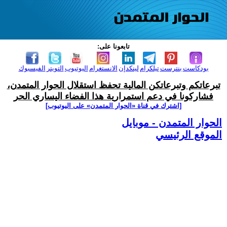
تابعونا على:
بودكاست
بنترست
تيلكرام
لينكدإن
الانستغرام
اليوتيوب
التويتر
الفيسبوك
تبرعاتكم وتبرعاتكن المالية تحفظ استقلال الحوار المتمدن،
فشاركونا في دعم استمرارية هذا الفضاء اليساري الحر
[اشترك في قناة ‫«الحوار المتمدن» على اليوتيوب]
الحوار المتمدن - موبايل
الموقع الرئيسي