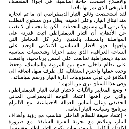
والاصلاح اصبحت حاجة اساسية، في اجواء المنعطف
التاريخي الذي تمر بها بلادنا.
لقد استخلصت وثائق التيار الديمقراطي ان ما تم انجازه
منذ انبثاق التيار، وعلى اهميته، يظل دون مستوى التطلب
ولا يرقى الى مستوى التحديات . لكن ما يجب أن لا يغيب
عن الأذهان، أن التيار الديمقراطي اثبت قدرته على
المواصلة والتمسك بالمنهج، رغم كل المخاطر التي
واجهها. فهو الاطار السياسي الأئتلافي الوحيد على
الساحة العراقية، الذي يضم احزابا وشخصيات سياسية
مدنية ديمقراطية تحالفت على اسس برنامجية، واتفقت
على نظام داخلي جمع بين المرونة والتماسك، وحفظ
وحدة عملها واحترم استقلالية كل طرف منها، اضافة الى
التكافؤ في تولي مسؤوليات ادارة التيار ورسم سياساته .
وفِي هذا السياق نرى من المهم :
• وضع المعايير والآليات لاختيار قيادة التيار الديمقراطي،
والتي من أهمها اعتماد التوجه الديمقراطي المدني
الحقيقي وعلى أساس العدالة الاجتماعية، مع الالتزام
ببرنامج وسياسة التيار العامة.
• إعتماد صيغة للنظام الداخلي تتناسب مع رؤية وأهداف
التيار، وتتلاءم مع تجربة الفترة السابقة. مع ضرورة
الالتزام الكامل بالبنود، وبان يكون التيار إطار مؤسسيا.