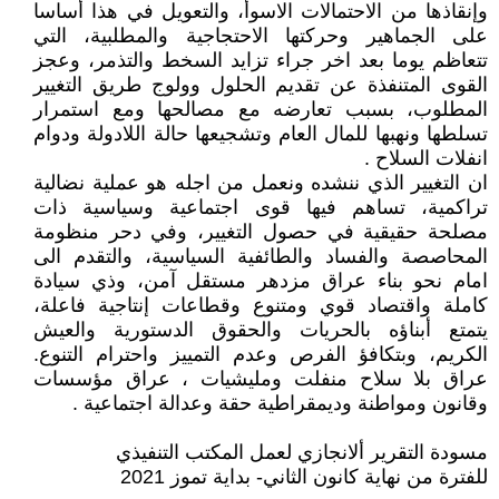
وإنقاذها من الاحتمالات الاسوأ، والتعويل في هذا أساسا
على الجماهير وحركتها الاحتجاجية والمطلبية، التي
تتعاظم يوما بعد اخر جراء تزايد السخط والتذمر، وعجز
القوى المتنفذة عن تقديم الحلول وولوج طريق التغيير
المطلوب، بسبب تعارضه مع مصالحها ومع استمرار
تسلطها ونهبها للمال العام وتشجيعها حالة اللادولة ودوام
انفلات السلاح .
ان التغيير الذي ننشده ونعمل من اجله هو عملية نضالية
تراكمية، تساهم فيها قوى اجتماعية وسياسية ذات
مصلحة حقيقية في حصول التغيير، وفي دحر منظومة
المحاصصة والفساد والطائفية السياسية، والتقدم الى
امام نحو بناء عراق مزدهر مستقل آمن، وذي سيادة
كاملة واقتصاد قوي ومتنوع وقطاعات إنتاجية فاعلة،
يتمتع أبناؤه بالحريات والحقوق الدستورية والعيش
الكريم، وبتكافؤ الفرص وعدم التمييز واحترام التنوع.
عراق بلا سلاح منفلت ومليشيات ، عراق مؤسسات
وقانون ومواطنة وديمقراطية حقة وعدالة اجتماعية .
مسودة التقرير ألانجازي لعمل المكتب التنفيذي
للفترة من نهاية كانون الثاني- بداية تموز 2021