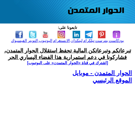
تابعونا على:
بودكاست
بنترست
تيلكرام
لينكدإن
الانستغرام
اليوتيوب
التويتر
الفيسبوك
تبرعاتكم وتبرعاتكن المالية تحفظ استقلال الحوار المتمدن،
فشاركونا في دعم استمرارية هذا الفضاء اليساري الحر
[اشترك في قناة ‫«الحوار المتمدن» على اليوتيوب]
الحوار المتمدن - موبايل
الموقع الرئيسي