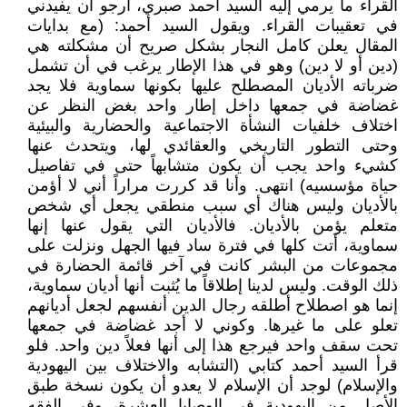
القراء ما يرمي إليه السيد أحمد صبري، أرجو أن يفيدني
في تعقيبات القراء. ويقول السيد أحمد: (مع بدايات
المقال يعلن كامل النجار بشكل صريح أن مشكلته هي
(دين أو لا دين) وهو في هذا الإطار يرغب في أن تشمل
ضرباته الأديان المصطلح عليها بكونها سماوية فلا يجد
غضاضة في جمعها داخل إطار واحد بغض النظر عن
اختلاف خلفيات النشأة الاجتماعية والحضارية والبيئية
وحتى التطور التاريخي والعقائدي لها، ويتحدث عنها
كشيء واحد يجب أن يكون متشابهاً حتى في تفاصيل
حياة مؤسسيه) انتهى. وأنا قد كررت مراراً أني لا أؤمن
بالأديان وليس هناك أي سبب منطقي يجعل أي شخص
متعلم يؤمن بالأديان. فالأديان التي يقول عنها إنها
سماوية، أتت كلها في فترة ساد فيها الجهل ونزلت على
مجموعات من البشر كانت في آخر قائمة الحضارة في
ذلك الوقت. وليس لدينا إطلاقاً ما يُثبت أنها أديان سماوية،
إنما هو اصطلاح أطلقه رجال الدين أنفسهم لجعل أديانهم
تعلو على ما غيرها. وكوني لا أجد غضاضة في جمعها
تحت سقف واحد فيرجع هذا إلى أنها فعلاً دين واحد. فلو
قرأ السيد أحمد كتابي (التشابه والاختلاف بين اليهودية
والإسلام) لوجد أن الإسلام لا يعدو أن يكون نسخة طبق
الأصل من اليهودية في الوصايا العشرة، وفي الفقه