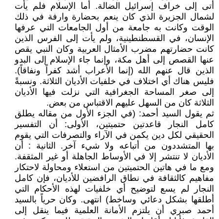
أتى إلى خراف إسرائيل الضالة. أما الإسلام فلم يأت
لشمال الجزيرة الذي كان ينعم بحضارة وارفة في ذلك
الوقت وكانت به جامعة من أول الجامعات التي عرفها
الإنسان، في القسطنطينية، ولم يأت إلى الفرس الذين
كانت حضارتهم مضرب الأمثال العربية وكان النبي يقص
عنها القصص إلى أهل مكة، وإنما جاء الإسلام إلى البدو
الذين قال عنهم الله (إنما الأعراب أشد كفراً ونفاقاً).
فليس هناك أي اختلاف في خلفيات الأديان الثلاثة. ونسبةً
إلى صغر المساحة الجغرافية التي نزلت فيها الأديان
الثلاثة كان من السهل عليهم الاقتباس من بعض.
ثم يقول السيد أحمد: (في الجزء الأول من مقاله يطلق
كامل النجار قاعدتين حتميتين، الأولى: أن التفسير
الحقيقي لكل دين يكمن في الآراء والتصرفات التي يقوم
بها المتشددون من أتباعه ولا شيء آخر. الثانية : أن
الأديان لا تنتشر إلا في الأوساط الجاهلة أو غير المثقفة.
ومع ما في هاتين الحتميتين من استعلاء ومحاولة لاحتكار
مفاهيم كالثقافة في نطاق الرافضين للأديان، فإن كامل
النجار لم يسع لتوضيح أي خلفيات لهذه الأحكام التي
أطلقها بشكل دعائي وساخط) انتهى. وكان حرياً بالسيد
أحمد صبري أن يلتزم الأمانة العلمية فيما ينقل إلى