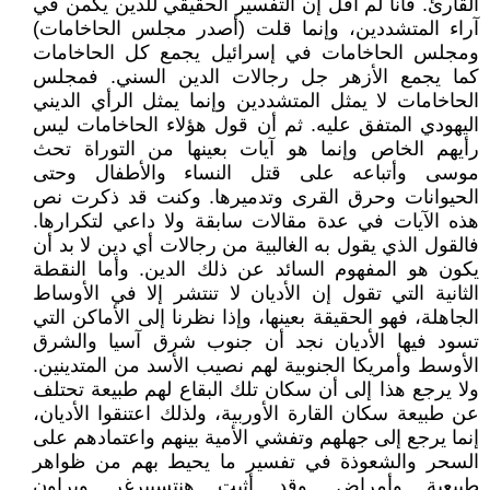
القارئ. فأنا لم أقل إن التفسير الحقيقي للدين يكمن في
آراء المتشددين، وإنما قلت (أصدر مجلس الحاخامات)
ومجلس الحاخامات في إسرائيل يجمع كل الحاخامات
كما يجمع الأزهر جل رجالات الدين السني. فمجلس
الحاخامات لا يمثل المتشددين وإنما يمثل الرأي الديني
اليهودي المتفق عليه. ثم أن قول هؤلاء الحاخامات ليس
رأيهم الخاص وإنما هو آيات بعينها من التوراة تحث
موسى وأتباعه على قتل النساء والأطفال وحتى
الحيوانات وحرق القرى وتدميرها. وكنت قد ذكرت نص
هذه الآيات في عدة مقالات سابقة ولا داعي لتكرارها.
فالقول الذي يقول به الغالبية من رجالات أي دين لا بد أن
يكون هو المفهوم السائد عن ذلك الدين. وأما النقطة
الثانية التي تقول إن الأديان لا تنتشر إلا في الأوساط
الجاهلة، فهو الحقيقة بعينها، وإذا نظرنا إلى الأماكن التي
تسود فيها الأديان نجد أن جنوب شرق آسيا والشرق
الأوسط وأمريكا الجنوبية لهم نصيب الأسد من المتدينين.
ولا يرجع هذا إلى أن سكان تلك البقاع لهم طبيعة تحتلف
عن طبيعة سكان القارة الأوربية، ولذلك اعتنقوا الأديان،
إنما يرجع إلى جهلهم وتفشي الأمية بينهم واعتمادهم على
السحر والشعوذة في تفسير ما يحيط بهم من ظواهر
طبيعية وأمراض. وقد أثبت هنتسبيرغر وبراون