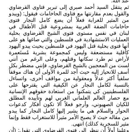
عند الله.
ثم ينتقل السيد أحمد صبري إلى تبرير فتاوى القرضاوي
والقول بعدم مقارنتها مع فتاوى الحاخامات فيقول: (ويبدو
من المثير للغرابة فعلاً أن يضع كامل النجار فتوى
حاخامات الضفة الغربية بمشروعية قتل الأطفال في
لبنان في نفس مستوى فتوى الشيخ القرضاوي بحلية
العمليات الاستشهادية في فلسطين والتي صاغها هو على
أنها فتوى بحلية قتل اليهود في فلسطين بحيث يبدو اليهود
كأقلية مستضعفة وليس كمجموعة بشرية مُستَعمرة
لأراض تم طرد سكانها وقتلهم، وعلى الرغم من أنني
لست من المعجبين بالشيخ القرضاوي، فإنني مضطر بكل
أسف للانحياز إليه حيث أجد للمرة الأولى أن هناك موقفاً
سلفياً أكثر عدلاً ومعقولية من مواقف أخرى، واتساءل
بالنسبة لكامل النجار عن الكيفية التي يقترحها على
الفلسطينيين كي يتمكنوا من استعادة حقوقهم الإنسانية
مع حصار العالم العلماني الغربي لهم وتأييده المطلق
للكيان الصهيوني، وأرجو فعلاً ألا تكون أفكار كدعوات
الحوار والسلام هي ما يشير إليها كامل النجار كما يبدو
من مقاله حيث لا يصبح الأمر مثيراً للاستغراب فقط وإنما
مثير للسخرية كذلك) انتهى.
وعلينا أولاً أن ننظر إلى فتوى القرضاوي التي تقول: (أن