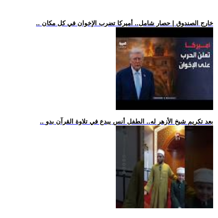
.. خارج الصندوق | حصار شامل.. أميركا تضرب الإخوان في كل مكان
.. بعد تكريم شيخ الأزهر له.. الطفل أنس يبدع في تلاوة القرآن بدو