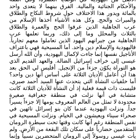
والأحكام الجنائية والمالية. الفرق بينهما لا يتعدى واحد
بالمائة ويدور هذا الاختلاف حول شروط النكاح والطلاق
والميراث والحج. وكل هذه الأشياء أخذها الإسلام من
عرب الجاهلية الذين عرفوا الحج والعمرة والطلاق
بالثلاث والمحلل وما إلى ذلك، وربما تعلمها عرب
الجاهلية من جيرانهم اليهود الذين تعاملوا معهم تجارياً.
فاليهودية والإسلام دين واحد. أما المسيحية فهي باعتراف
الأناجيل نفسها إنما جاءت لإكمال اليهودية، وأن الله أرسل
عيسى إلى خراف إسرائيل الضالة. والعهد القديم الذي
هو التوراة يكوّن جزءاً من الإنجيل. أفليس لي الحق بعد
هذا أن أعامل الأديان الثلاثة على أساس أنها دين واحد؟
أما خلفيات النشأة التي يتحدث عنها السيد أحمد صبري،
فليست ذات قيمة فعلية إذ أن النشأة للأديان الثلاثة كانت
متشابة في أنها نزلت في منطقة جغرافية صغيرة
محدودة لا تمثل من العالم المعروف يومها إلا جزءاً يسيراً
جداً. ونزلت اليهودية عندما كان بنو إسرائل تائهين في
صحراء سيناء ويعيشون في الخيام. ونزلت المسيحية في
نفس المنطقة رغم أنها كانت وقتها تحت سيطرة الرومان
المتقدمين حضارياً على سكان تلك البقعة من الأرض. ولم
يأت عيسى روسولاً إلى الرومان المتحضرين نسبياً وإنما