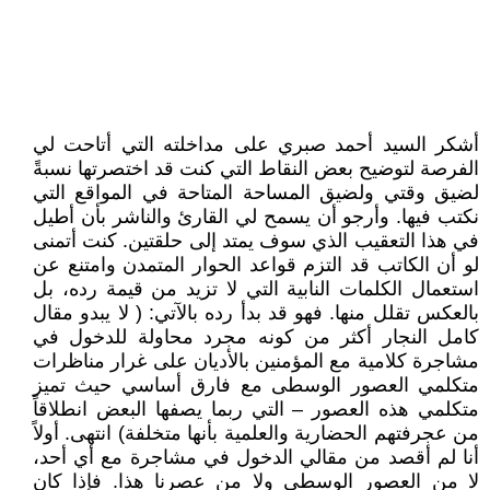
أشكر السيد أحمد صبري على مداخلته التي أتاحت لي
الفرصة لتوضيح بعض النقاط التي كنت قد اختصرتها نسبةً
لضيق وقتي ولضيق المساحة المتاحة في المواقع التي
نكتب فيها. وأرجو أن يسمح لي القارئ والناشر بأن أطيل
في هذا التعقيب الذي سوف يمتد إلى حلقتين. كنت أتمنى
لو أن الكاتب قد التزم قواعد الحوار المتمدن وامتنع عن
استعمال الكلمات النابية التي لا تزيد من قيمة رده، بل
بالعكس تقلل منها. فهو قد بدأ رده بالآتي: ( لا يبدو مقال
كامل النجار أكثر من كونه مجرد محاولة للدخول في
مشاجرة كلامية مع المؤمنين بالأديان على غرار مناظرات
متكلمي العصور الوسطى مع فارق أساسي حيث تميز
متكلمي هذه العصور – التي ربما يصفها البعض انطلاقاً
من عجرفتهم الحضارية والعلمية بأنها متخلفة) انتهى. أولاً
أنا لم أقصد من مقالي الدخول في مشاجرة مع أي أحد،
لا من العصور الوسطى ولا من عصرنا هذا. فإذا كان