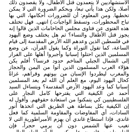
الاستشهاديين لا يتعمدون قتل الأطفال، ولا يقصدون ذلك
أصلا، ولكن هذا يأتي تبعا، وبحكم الضرورة التي لا يمكن
تخطيها. ومن المعلوم: أن للضرورات أحكامها، التي بها
تباح المحظورات، وتسقط الواجبات.) انتهى. فهل تختلف
هذه الفتوى عن فتاوى مجلس الحاخامات الذين قالوا إنه
يجوز قتل الأطفال والنساء؟ ثم هل يختلف وضع اليهود
في فلسطين الذين وعدهم الله الأرض المقدسة إلى قيام
الساعة، كما تقول التوراة وكما يقول القرآن، عن وضع
المسلمين الذين احتلوا إسبانيا وأجبروا أهلها على الفرار
إلى الشمال الجبلي المتاخم حدود فرنسا؟ أفلم يكن
هؤلاء العرب المسلمون الذين أتوا من اليمن والحجاز
والمغرب ليطردوا الإسبان من بيوتهم وقراهم، غزاةً
كحال اليهود اليوم، مع العلم أن الله لم يعد المسلمين
إسبانيا كما وعد اليهود الأرض المقدسة؟ ويتساءل السيد
أحمد عن الكيفية التي يقترحها كامل النجار على
الفلسطينيين كي يتمكنوا من استعادة حقوقهم. وأقول له
إن الكيفية بكل بساطة هي الطريق التي اتخذها أنور
السادات، أي المفاوضات والمقاومة السلمية كما فعل
غاندي. فإذا استطاع غاندي أن يهزم الأمبراطورية التي لا
تغيب عنها الشمس دون أن يرمي حجراً، فإن