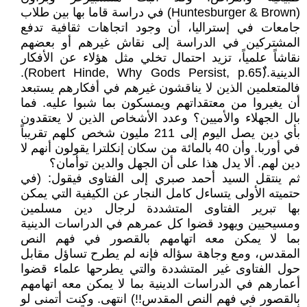
(Huntesburger & Brown) في دراسة قاما بها بين طلاب
جامعات في إستراليا، أن وجود اتجاهات ثقافية تدفع
المشتركين في الدراسة إلى نقاش غيرهم أو بعضهم
نقاشاً علمياً، تزيد احتمال تخلي مثل هؤلاء عن الأفكار
الدينية.(ٌRobert Hinde, Why Gods Persist, p.65).
فالمتعلمين الذين لا يناقشون غيرهم في أفكارهم يستبعد
أن يغيروا من معتقداتهم ويمسكون بما شبوا عليه. فما
بال الجهلاء والأميين؟ وعدد الأشخاص الذين لا يعتقدون
بأي دين يصل اليوم إلى 211 مليون شخص كلهم تقريباً
في أوربا. وأن 40 بالمائة من سكان إنكلترا يقولون أنهم لا
دين لهم. ألا يدل هذا على أن الجهل والدين توأمان؟
ثم ينتقل السيد أحمد صبري إلى الفتاوى فيقول: (في
حتميته الأولى يتساءل كامل النجار عن الكيفية التي يمكن
بها تبرير الفتاوى المتشددة لرجال دين مسلمين
ومسيحيين ويهود قضوا كل عمرهم في الدراسات الدينية
بما لا يمكن معه اتهامهم بالقصور في فهم النص
المقدس، ومع وجاهة سؤاله فإنه لم يطرح تساؤل مقابل
حول الفتاوى غير المتشددة والتي يطرحها علماء قضوا
أعمارهم في الدراسات الدينية بما لا يمكن معه اتهامهم
بالقصور في فهم النص المقدس!!) انتهى. وكنت أتمنى لو