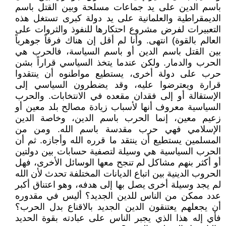
باسم الدين على يد جماعات مسلحة وبين القتل باسم
الديمقراطية والعلمانية على يد دولة كبرى تستغل هذه
التعبيرات لفرض مشروع احتكارها للنفوذ والثروات على
العالم بالقوة) انتهى. وأنا لم أقل إن هناك فرقاً جوهرياً
بين القتل باسم الدين أو باسم السياسة، فالحرب هي
الحرب والدمار. ولكن عندما يتخذ السياسي قراراً بشن
حرب على دولة أخرى، يستطيع مواطنوه أن ينتقدوا
قرارة ويعترضوا عليه، وقد يضطرون السياسي إلى
الإستقالة أو إلى فقدان مقعده في الانتخابات. والحرب
السياسية معروف أنها لأسباب زيادة مصالح بلد معين أو
زعيم معين، إنما الحرب باسم الدين، وخاصة الدين
الإسلامي فهي حرب مقدسة باسم الله. ومن من
المسلمين يستطيع أن ينتقد ما قرره الله وأجازه. ثم أن
الحرب السياسية هي وسيلة لتصفية حسابات بين دولتين
أو أكثر بنهم مشاكل لم تنجح معها الوسائل الأخرى، فهل
الحروب الدينية بين اتباع الديانات المختلفة تحدث لأن الله
لم يجد وسيلة أخرى يصل بها إلى هدفه، وهو اعتناق أكبر
عدد ممكن من الناس للدين الجديد؟ أليس في مقدوره
أن يجعلهم يعتنقون الدين الجديد بالاقناع بدل الحرب؟
فأي إله هذا الذي يجبر الناس على عبادته بقوة الحديد