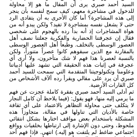
السيد أحمد صبري يرى أن المقال ما هو إلا محاولة
للدخول في مشاجرة معهم، كيف سمح لنفسه بأن ينجر
إلى هذه المشاجرة؟ أما كان الأحرى به أن يتفادى الرد
حتى لا يشغل نفسه بمشاجرة لا تفيد؟ ولكن يبدو أنه من
هواة المشاجرات إذ أنه بدأ رده بالهجوم على شخصي
فقال إن عجرفتنا الحضارية والفكرية جعلتنا نصف أهل
العصور الوسطى بالتخلف. وطبعاً أهل العصور الوسطى
بالمقارنة مع الذين سبقوهم كانوا عصراً متنوراً، ولكن
بالنسبة لعصرنا هذا فهم لا شك متأخرون، ولا أرى أي
عجرفة في إثبات هذه الحقيقة التي تشهد عليها أدبياتنا
وعلومنا وتكنولوجيتنا المتقدمة التي سمحت للسيد أحمد
صبري أن يرد على مقالي ويقرأ رده ألآف الأشخاص من
كل القارات الأرضية.
ثم أدلى السيد أحمد صبري بفقرة كاملة عجزت عن فهم
ما يرمي إليه منها، فهو يقول: (فيما يلاحظ أن كامل النجار
لا يتكلف حتى محاولة التظاهر بالاعتماد على أي ثقافة
خاصة بالأديان التي تناولها في مقالة، متجاوزاً هذه
المشكلة باستخدام بعض مواقف اختارها بشكل انتقائي
ملحوظ، وحتى دون الإشارة إلى ارتباطها بخلفيات وواقع
اجتماعي ضاغط لم يلتفت هو إليه.) انتهى. فإذا فهم أحد