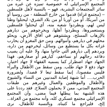
المجتمع الإسرائيلي له خصوصية تميزه عن غيره من
سائر المجتمعات البشرية، فهو – بالنسبة لأهل فلسطين
– (مجتمع غزاة) قدموا من خارج المنطقة - من روسيا أو
من أمريكا، أو من أوربا أو من بلاد الشرق- ليحتلوا وطنا
ليس لهم، ويطردوا شعبه منه، أي ليحتلوا فلسطين
ويستعمروها، ويطردوا أهلها، ويخرجوهم من ديارهم
بالإرهاب المسلح، ويشتتوهم في آفاق الأرض، ويحلو
محلهم في ديارهم، وأموالهم. ومن حق المغزو أن يحارب
غزاته بكل ما يستطيع من وسائل، ليخرجهم من داره،
ويردهم إلى ديارهم التي جاءوا منها، ولا عليه أن يصيب
دفاعه رجالهم أو نساءهم، كبارهم أو صغارهم، فهذا
الجهاد جهاد اضطرار كما يسميه الفقهاء لا جهاد اختيار،
جهاد دفع لا جهاد طلب. ومن سقط من الأطفال والبرآء
فليس مقصودا، إنما سقط تبعا لا قصدا، ولضرورة
الحرب..... أما شبهة إصابة المدنيين من النساء والشيوخ
والأطفال والموظفين والعمال وغيرهم من طبقات
المجتمع المدني، ممن لا يحملون السلاح. فقد رددنا على
هذه الشبهة بما يبطلها فيما مضى، وأن المجتمع
الإسرائيلي مجتمع عسكري كله، وأنه مجتمع من الغزاة...
إلخ، فليراجع ما كتبناه. وبالنسبة للأطفال، نرى