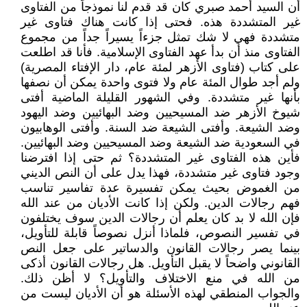
أن السيد أحمد صبري كان قد قدم لنا نموذجاً من الفتاوى
غير المتشددة هذه. فحتى إذا كانت هناك فتاوى غير
متشددة فهي لا شك تمثل جزءاً يسيراً جداً من مجموع
الفتاوى منذ أن بدأ عهد الفتاوى الإسلامية. فأنا قد اطلعت
على كتاب (فتاوى الأزهر لمئة عام، دار الإفتاء المصرية)
ولم أجد طوال المئة عام ولا فتوى واحدة يمكن أن نصفها
بأنها غير متشددة. وفي الشهور القليلة الماضية أفتى
شيوخ الأزهر ضد المسيحيين وضد البهائيين وضد اليهود
وضد الشيعة. وأفتى الشيعة ضد السنة. وأفتى الوهابيون
في السعودية ضد الشيعة وضد المسيحيين وضد البهائيين.
فأين هذه الفتاوى غير المتشددة؟ ثم حتى إذا افترضنا
وجود فتاوى غير متشددة، فهذا يدل على أن النص الديني
من الغموض بحيث يمكن تفسيرة عدة تفاسير تناسب
فهم رجالات الدين. ولكن إذا كانت الأديان من عند الله
فإن الله لا بد كان يعلم أن رجالات الدين سوف يختلفون
في تفسير النصوص، فلماذا أنزل نصوصاً قابلة للتأويل،
بينما يصر رجالات القانون والدساتير على جعل النص
القانوني واضحاً لا يقبل التأويل. هل رجالات القانون أذكى
من الله في منع الاختلاف والتأويل؟ لا أظن ذلك.
والجواب المنطقي لهذه الأسئلة هو أن الأديان ليست من