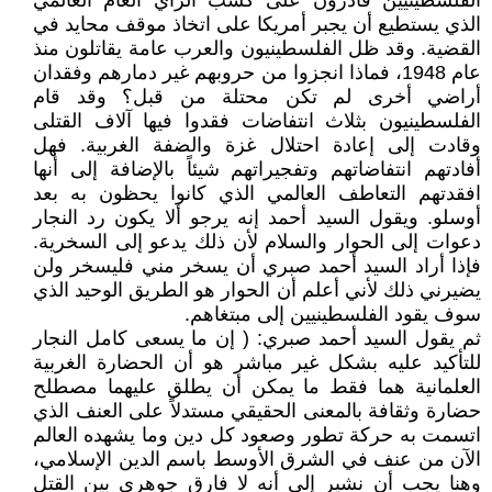
الفلسطينيين قادرون على كسب الرأي العام العالمي
الذي يستطيع أن يجبر أمريكا على اتخاذ موقف محايد في
القضية. وقد ظل الفلسطينيون والعرب عامة يقاتلون منذ
عام 1948، فماذا انجزوا من حروبهم غير دمارهم وفقدان
أراضي أخرى لم تكن محتلة من قبل؟ وقد قام
الفلسطينيون بثلاث انتفاضات فقدوا فيها آلاف القتلى
وقادت إلى إعادة احتلال غزة والضفة الغربية. فهل
أفادتهم انتفاضاتهم وتفجيراتهم شيئاً بالإضافة إلى أنها
افقدتهم التعاطف العالمي الذي كانوا يحظون به بعد
أوسلو. ويقول السيد أحمد إنه يرجو ألا يكون رد النجار
دعوات إلى الحوار والسلام لأن ذلك يدعو إلى السخرية.
فإذا أراد السيد أحمد صبري أن يسخر مني فليسخر ولن
يضيرني ذلك لأني أعلم أن الحوار هو الطريق الوحيد الذي
سوف يقود الفلسطينيين إلى مبتغاهم.
ثم يقول السيد أحمد صبري: ( إن ما يسعى كامل النجار
للتأكيد عليه بشكل غير مباشر هو أن الحضارة الغربية
العلمانية هما فقط ما يمكن أن يطلق عليهما مصطلح
حضارة وثقافة بالمعنى الحقيقي مستدلاً على العنف الذي
اتسمت به حركة تطور وصعود كل دين وما يشهده العالم
الآن من عنف في الشرق الأوسط باسم الدين الإسلامي،
وهنا يجب أن نشير إلى أنه لا فارق جوهري بين القتل