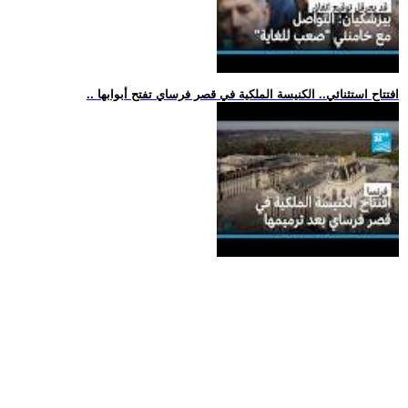
.. افتتاح استثنائي.. الكنيسة الملكية في قصر فرساي تفتح أبوابها