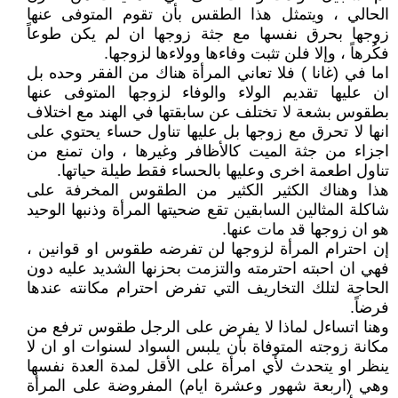
الحالي ، ويتمثل هذا الطقس بأن تقوم المتوفى عنها
زوجها بحرق نفسها مع جثة زوجها ان لم يكن طوعاً
فكُرهاً ، وإلا فلن تثبت وفاءها وولاءها لزوجها.
اما في (غانا ) فلا تعاني المرأة هناك من الفقر وحده بل
ان عليها تقديم الولاء والوفاء لزوجها المتوفى عنها
بطقوس بشعة لا تختلف عن سابقتها في الهند مع اختلاف
انها لا تحرق مع زوجها بل عليها تناول حساء يحتوي على
اجزاء من جثة الميت كالأظافر وغيرها ، وان تمنع من
تناول اطعمة اخرى وعليها بالحساء فقط طيلة حياتها.
هذا وهناك الكثير الكثير من الطقوس المخرفة على
شاكلة المثالين السابقين تقع ضحيتها المرأة وذنبها الوحيد
هو ان زوجها قد مات عنها.
إن احترام المرأة لزوجها لن تفرضه طقوس او قوانين ،
فهي ان احبته احترمته والتزمت بحزنها الشديد عليه دون
الحاجة لتلك التخاريف التي تفرض احترام مكانته عندها
فرضاً.
وهنا اتساءل لماذا لا يفرض على الرجل طقوس ترفع من
مكانة زوجته المتوفاة بأن يلبس السواد لسنوات او ان لا
ينظر او يتحدث لأي امرأة على الأقل لمدة العدة نفسها
وهي (اربعة شهور وعشرة ايام) المفروضة على المرأة