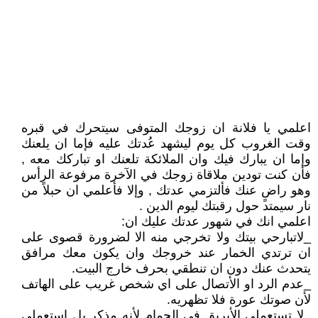
اعلمي يا فلانة ان زوجك المتوفى سيتحرك في قبره
وقت الغروب كل يوم ليشهد عُدتك عليه فإما ان يلعنك
وإما ان يبارك فيك وان الملائكة تلعنك او تباركك معه ,
فأن كنت تودين ملاقاة زوجك في الآخرة مرفوعة الرأس
وهو راضٍ عنك فألتزمي عدتك , وإلا فأعلمي ان حبلاً من
نار سيمتد حول رقبتك ليوم الدين .
اعلمي انك في شهور عدتك عليك ان:
_لاتبارحي بيتك ولا تخرجي منه الا لضرورة قصوى على
ان ترتدي الخمار عند خروجك وان يكون معك مرافق
يتحدث عنك دون ان تنطقي بحرف خارج البيت.
_عدم الرد او الأتصال على اي شخص غريب على الهاتف
لأن صوتك عورة فلا تظهريه.
_لا تستعملي الأبريق في الحمام لأنه مذكر بل استعملي