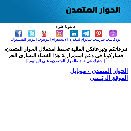
تابعونا على:
بودكاست
بنترست
تيلكرام
لينكدإن
الانستغرام
اليوتيوب
التويتر
الفيسبوك
تبرعاتكم وتبرعاتكن المالية تحفظ استقلال الحوار المتمدن،
فشاركونا في دعم استمرارية هذا الفضاء اليساري الحر
[اشترك في قناة ‫«الحوار المتمدن» على اليوتيوب]
الحوار المتمدن - موبايل
الموقع الرئيسي