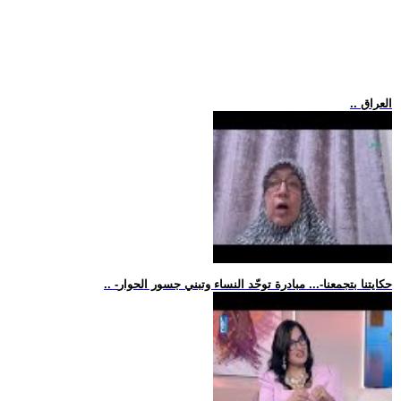
.. العراق
.. -حكايتنا بتجمعنا-... مبادرة توحّد النساء وتبني جسور الحوار