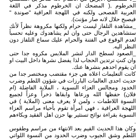
الخرطوم ,( المضحك ان الخرطوم مذكر في اللغة
العربية الفصحى ولكنه في اللهجة العراقية "صوندة "
فيصبح حلال لانه صار مؤنث).
_مشاهدة التلفاز ليست حرام ولكنها مكروهة نظراً لأنك
ستشاهدين الرجال حتى وان لم يشاهدوك وعليه تحسبأ
لعدم الوقوع في الفتنة والحرام عليك سماع التلفاز دون
النظر اليه.
_الصعود لسطح الدار لنشر الملابس مكروه جدا حتى
وان كنتِ ترتدين الحجاب لذا يفضل نشرها داخل البيت او
ان يقوم احدهم بنشرها عنك.
كانت التعليمات اعلاه هي جزء مقتضب ومختصر جدا من
حديث احدى العالمات البارزات في شؤون اللطم وضرب
الخدود ومجالس العزاء النسوية ، الملاية الفاضلة (ام
فلان) حفظها الله ورعاها وابقاها ذخراً وعزاً لجميع
النسوة اللاطمات ، ولمن لا يعرف معنى (الملاية ) في
اللهجة العراقية ، فهي امرأة تقوم بأحياء مراسم العزاء
النسوية بقراءة نوائح تستثير بها حزن اهل الفقيد وبكاءهم
.
وكان هذا الحديث القيم بعد الانتهاء من مراسم وطقوس
اللطم وشق الجيوب وضرب الخدود من النسوة اللواتي