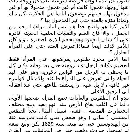
يفتون بأن عدة الوفاة فريضة شرعية على كلِ زوجة مات
عنها زوجها، عجوزاً كانت أم غير عجوز، مدخولاً بها أو غير
مدخول بها ، فليتهم يوضحون لنا ما هي الحكمة لكل ذلك
ولماذا تلتزم بالعدة حتى غير المدخول بها ؟
الامر كما هو واضح جدا هو ليس لبيان براءة الرحم من
الحمل ، والا فإن العلم والتقنيات العلمية الحديثة قادرة
على اكتشاف الجنين وهو بحجم الذرة الصغيرة ، ولو كان
اللأمر كذلك ايضاً فلماذا تفرض العدة حتى على المرأة
الحامل ؟
انما الامر مجرد طقوس يفرضونها على المرأة فقط
لتعظيم مكانة الرجل عند زوجته حتى بعد وفاته وكأن كل
ما يحظى به الرجل من قوانين ذكورية وهو على قيد
الحياة والتي تفرض على المرأة طاعته والامتثال لأوامره
غير كافية ، لا بل عليه ان يستنفد طاعتها حتى عند انتقاله
الى الرفيق الأعلى.
يبدو ان الطقوس والعادات تضع المرأة ضحيتها الأولى
دائما في اغلب بقاع الأرض منذ عهدٍ بعيد ومع مختلف
الحضارات القديمة ، فعلى سبيل المثال نجد الطقس
المسمى ( ساتي ) وهو طقس ديني كانت تمارسه فئة
من الهندوسيين حتى تم منعه سنة 1829 لكن ومع منعه
تم تسجيل حوادث وقعت حتى في الثمانينات من القرن