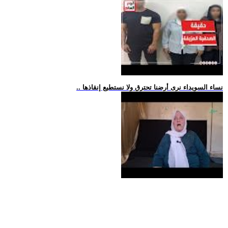
.. نساء السويداء نرى أرضنا تحترق ولا نستطيع إنقاذها