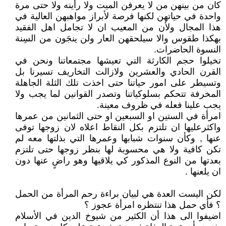
كان من بينهن من لا يعرفن الميت ولا رأينه ولا حتى مرة
واحدة في حياتهن لكنها فرصة لأبراز مواهبهن العالية في
هذا المجال ولأن من المعيب ان لا تجامل اهل الفقيد
بهكذا طقوس والا سيلحقهن العار ولن ينجَون من السِنة
النسوة الحاضرات.
تخيلوا حجم الكارثة التي تعيشها مجتمعاتنا ونحن في
القرن الحادي والعشرين ولازالت التخاريف تسيرنا بل
وتسيطر على امور حياتنا حتى اخذت تلك الثلة الجاهلة
المخرفة تتحكم بسلوكياتنا وتصدر القوانين لما يجب ولا
يجب علينا فعله في ظروف معينة.
امرأة في الستين او السبعين او حتى الثمانين من عمرها
واكثرعليها ان تلتزم بكل النقاط اعلاه لان زوجها توفى
عنها , وكأن سنوات شبابها وعمرها التي بذلتها معه لم
تكن كافية ولا هي محسوبة لها بنظر زوجها حتى تلتزم
بعدتها من النوع المذكور كي يلاقيها وهو راضٍ عنها دون
ان يلعنها .
لكن اليست العدة هي لبيان براءة رحم المرأة من الحمل
؟ فأي حمل هذا تنتظره امرأة عجوز ؟
اضيفوا الى هذا أن الكثير من شيوخ الدين في الأسلام