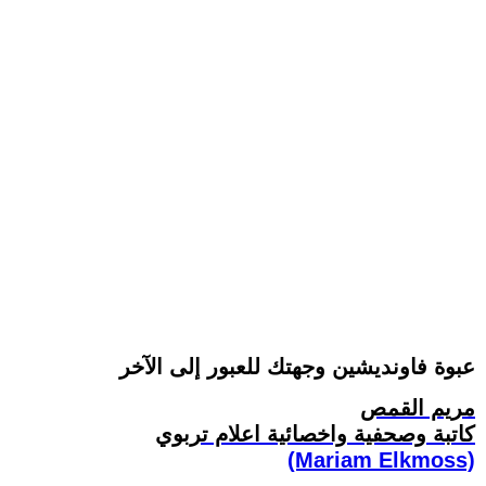
عبوة فاونديشين وجهتك للعبور إلى الآخر
مريم القمص
كاتبة وصحفية واخصائية اعلام تربوي
(Mariam Elkmoss)