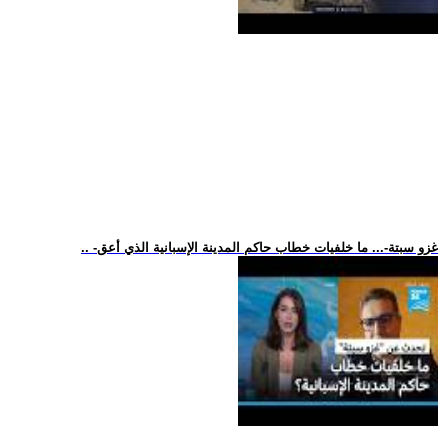
.. -غزو سبتة-... ما خلفيات خطاب حاكم المدينة الإسبانية الذي أعق