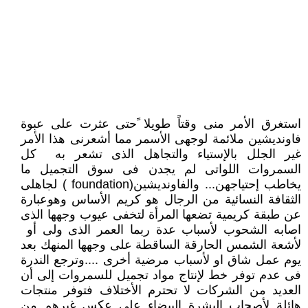
استغرق الأمر منى وقتاً طويلا ًحتى عثرت على عبوة
فاونديشين ملائمة لوجهى الأسمر مما أشعرنى هذا الأمر
غير الجلل بالإستياء والتجاهل الذى تشعر به كل
السمروات اللواتى لم يجدن فى سوق التجميل ما
يخاطب إحتياجهن... والفاونديشين(foundation ) لجاهلى
الثقافة النسائية من الرجال هو كريم الأساس وهوعبارة
عن طبقة كريمية تضعها المرأة لتخفى عيوب وجهها الذى
اصابه الشحوب لأسباب عدة ربما العمر الذى ولى أو
لأشعة الشمس الحارقة الساقطة على وجهها المنهك بعد
يوم عمل شاق او لأسباب مرضية أخرى ....وترجع الندرة
فى عدم توفر خط لإنتاج مواد تجميل للسمروات إلى أن
العديد من الشركات لا تحترم الأختلاف فتوفر منتجات
هائلة لأصحاب البشرة البيضاء على عكس غيرهم من