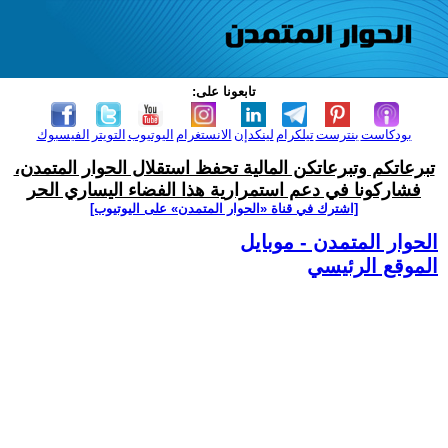
تابعونا على:
بودكاست
بنترست
تيلكرام
لينكدإن
الانستغرام
اليوتيوب
التويتر
الفيسبوك
تبرعاتكم وتبرعاتكن المالية تحفظ استقلال الحوار المتمدن،
فشاركونا في دعم استمرارية هذا الفضاء اليساري الحر
[اشترك في قناة ‫«الحوار المتمدن» على اليوتيوب]
الحوار المتمدن - موبايل
الموقع الرئيسي