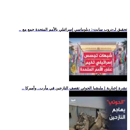
.. تحقيق لـ-دروب سايت-: دبلوماسي إسرائيلي بالأمم المتحدة جمع مع
.. نشرة إخبارية | مليشيا الحوثي تقصف النازحين في مأرب.. وأميركا