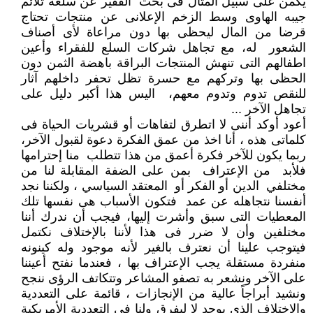
يكمن على سبيل المثال فى بحث الفقير عن سلعة تلائم
جيبه الهاوى وسط الزخم الإعلانى عن منتجات تحتاج
قرضا من المال ليحظى بها دون مراعاة لأى أصناف
الشعور له، مع تجاهل شركات السلع للفقراء وأعين
اطفالهم التى تنهش المنتجات البراقة باهضة الثمن دون
الحظى بها وتركهم مع حسرة تظل تحفر داخلهم آثار
للنقص تدوم وتدوم معهم، اليس هذا أكبر دليل على
تجاهل الآخر ...
أعود أوكد أننى لا اتطرق لتفاهات أو قشريات الحياة فى
كلماتى هذه ، أنا اخذ من عمق الفكرة دعوة لقبول الآخر،
ربما يكون للآخر فكرة أعمق من هذا تتطلب منا إحترامها
فلأبد من الإعتراف بمن على الضفة المقابلة لنا من
مختلفي الدين أو الفكر أو المعتقد السياسي ، ولكننا نجد
أنفسنا نتجاهله عن عمد فتكون الأسباب هى نفسها تلك
المعطيات التى سبق وأشرت إليها، فيجب أن ندرك أننا
مختلفين وأن لا ضرر فى هذا لأننا بالإختلاف نكتمل
فيتوجب علينا أن نعترف بالغير لأنه موجود وله كينونه
منفردة مستقلة يجب الإعتراف بها ، فعندما نفتح أعيننا
على الآخر ونشعر به تصفو المشاعر وتتكاتف الرؤى ننجح
ونشيد أبراجاً عالية من الإنجازات ، قائمة على التعددية
والإختلاف الذى يوحد لا ليفرق ولنا فى التعددية الأمريكية