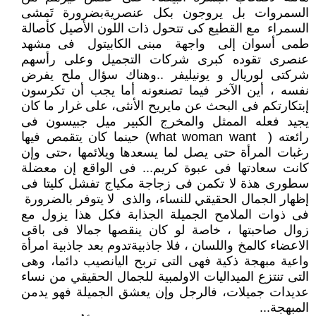
السمروات بل يروجون بكل عنصريةبضرورة تَمشى
السمراء مع القطيع كى تتحول ذات اللون الأصيل كأصالة
طمى أسوان إلى واجهة مبنى الكابيتول فى مشهد
عنصرى تقوده كبرى شركات التجميل وعلى رأسهم
شركتى لوريال و يونيليفر ..وهناك سؤال ملح يفرض
نفسه ، أين الآخر فيما تصنعونه أما يجب أن تكرسون
إبتكارتكم فى البحث عن مايريح الأنثى، على غرار ما كان
يجيد فعله الممثل والمخرج الكبير ميل جبيسون فى
رائعته ( what woman want) حينما كان يتقمص فيها
رغبات المرأة حتى يصل لما يسعدها ويلائمها ،حتى وإن
كانت سعادتها فى عبوة كريم... فى الواقع إن معضلة
سطورى هذة لا تكمن فى زجاجة مكياج تفشل كليتا فى
إظهار الجمال الحقيقي للنساء، والذى لا يتوفر بالضرورة
فى ذوات الملامح الجميلة الجذابة فكل هذا يزول مع
زوال صاحبتها ، خاصة لو كان ينقصها جمالا فى باقى
الاعضاء كالمخ واللسان ، فلا جاذبيةتدوم بعد جاذبية امرأة
واعية مبهجة ذكية فهى التى تربح اليانصيب دائما، وهى
التى تنتزع الميداليات الاولمبية للجمال الحقيقي من نساء
عديدات جميلات، فالرجل وإن يعشق الجميلة فهو يدمن
المبهجة...