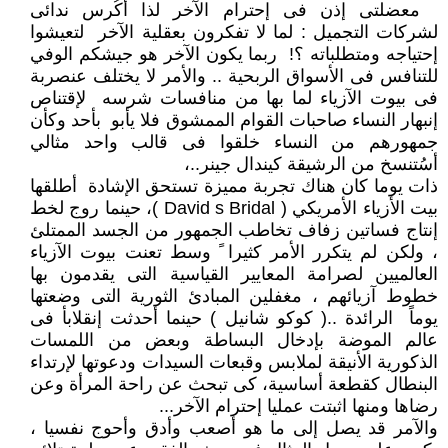
معضلتى إذن فى إحترام الآخر لذا أكُرس ندائى
لشركات التجميل : لما لا تفكرون بعقلية الآخر لتعيشوا
إحتياجه ومتطلباته ؟! ربما يكون الآخر هو جيشكم الوفي
للتنافس فى الأسواق الربحية .. والأمر لا يختلف عنصربة
فى بيوت الآزياء لما بها من منافسات شرسه لإقتناص
إنبهار النساء صاحبات القوام الممشوق فلا يأبو بأحد وكأن
جمهورهم من النساء خلقوا فى قالب واحد مثالي
أسُتنسخ من الرشيقة كيندال جينر..،
ذات يوما كان هناك تجربة مميزة تستحق الإشادة أطلقها
بيت الأزياء الأمريكي ( David s Bridal )، حينما روج لخط
إنتاج فساتين زفاف تخاطب الجمهور من الجسد الممتلئ
، ولكن لم يتكرر الأمر كثيرا ً وسط تعنت بيوت الآزياء
العالميين لصرامة المعايير القياسية التى يقدمون بها
خطوط آزيائهم ، مغفلين المبادئ الثورية التى وضعتها
يوماً الرائدة ..( كوكو شانيل ) حينما أحدثت إنقلابأ فى
عالم الموضة بإدخال البساطة وبعض من اللمسات
الذكورية الأنيقة لملابس وقبعات السيدات ودعوتها لإرتداء
البنطال كقطعة أساسية، كى تبحث عن راحة المرأة وعن
رضاها ومنها اثبتت عمليا إحترام الآخر...
والآمر قد يصل إلى ما هو أصعب وأدق وأحوج نفسيا ،