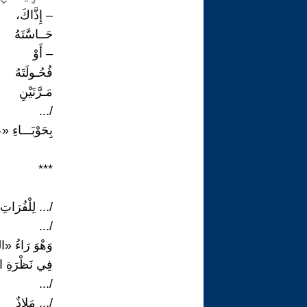
– إِذَّاكَ،
حَــاسَّتَهُ
– أَوْ
فُحُـولَتَهُ
مَـرَّتَيْنِ
/...
بِحَوْبَـــاءِ «
***
/... لِلْفُرَاتِ 
/...
وَهْوَ رَاءُ «ا
فِي نَظْرَةِ الح
/...
/... مَلاذٌ