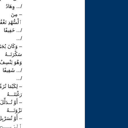
/... وِهَادٌ
– مِنَ
ٱلْسُّهْدِ تَغْفُ
/... خَفِيفًا
/...
– وَكَانَ يُجَ
سَكْرَتَــهُ
وَهْوَ يَنْسِفُ غ
/... شَفِيفًا
/...
– لِكَيْمَا تُزَ
رَغْبَتَـــهُ
– أَوْ تُــدَلِّ
نَزْوَتَـــهُ
– أَوْ تُسَرْبِل
ٱلْرِّيــحِ