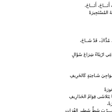
 أَنَـــاخَ، أَنَـــاخَ،
هُ المُسْتَجِيرَهْ
 مُذَّاكَ، قَدْ شَــاخَ،
غِي ارْتِئَاءً شِرَاعَ سُؤَالٍ
وَاجِيَ شَـاحِبَةٍ كَالخَرِيفِ
ُورَةً
 يَتَلاشَى قِوَامُ الخَذَارِيفِ
َةً،
قُـــرْبَ شَطِّ شَطِيرِ الفُرَاتِ