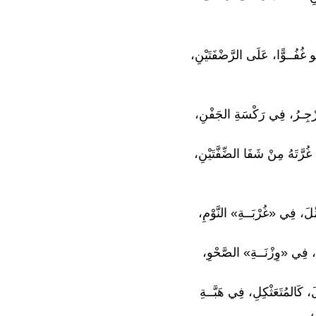
و غُفُــوًّا، عَلَى الرَّضْفَتَيْنِ،
رْجِـرُ، فِي رَكْسَةِ الجَفْنِ،
ُرَّتَهُ مِنْ شَفَا الضِّفَّتَيْنِ،
مِّلَ، فِي «غُرْبَــةِ» النَّوْمِ،
لَ، فِي «وِزْنَــةِ» الصَّحْوِ،
َ، كَالمُتَعَثْكِلِ، فِي هَبَّــةِ
،