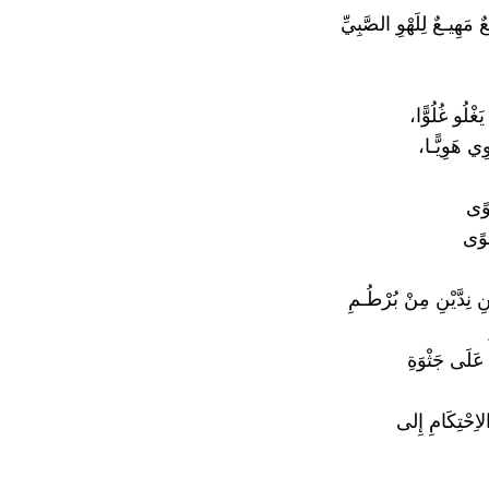
مَهِيـعٌ لِلَهْوِ الصَّبِيِّ
غْلُو غُلُوًّا،
وِي هَوِيًّـا،
وًى
َوًى
 نِدَّيْنِ مِنْ بُرْطُـمِ
ا عَلَى جَثْوَةِ
اِحْتِكَامِ إِلى