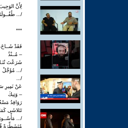
لِأَنَّ الوَجِيبَ
/... طُفُــولَتَ
***
فَقَدْ شَــاخَ،
– مُــنْذُ
شَرَعْتَ تُنَـا
/... مُؤَجَّلْ
/...
عَنْ نَمِيرِ سَ
– وَتِيكَ
رَوَافِدُ مَسْع
تَتَلاشَى كَمَا
/... مَأْسُــور
مُتَشَطِّرَةً 