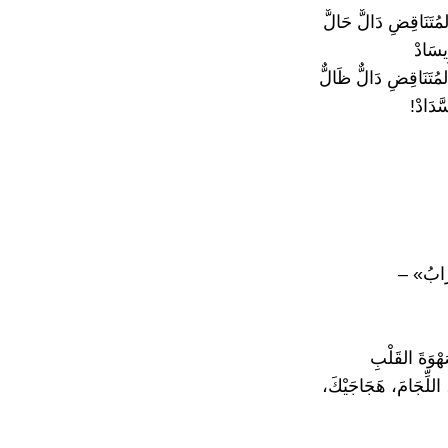
مُتَنَاقِضِ دَالٌّ حَالٌّ
يسَادْ
لمُتَنَاقِضِ دَالٌّ ظَالٌّ
َدَادْ!
رَابُ» –
هْوَةَ القَلْبِ
، اللِّجَامَ، هَجَاجَيْكَ،