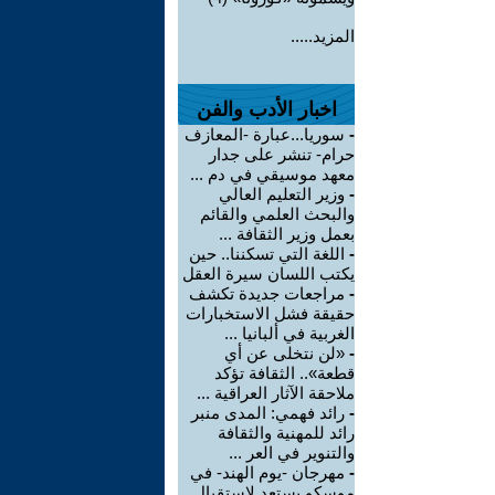
المزيد.....
اخبار الأدب والفن
-
سوريا...عبارة -المعازف
حرام- تنشر على جدار
معهد موسيقي في دم ...
-
وزير التعليم العالي
والبحث العلمي والقائم
بعمل وزير الثقافة ...
-
اللغة التي تسكننا.. حين
يكتب اللسان سيرة العقل
-
مراجعات جديدة تكشف
حقيقة فشل الاستخبارات
الغربية في ألبانيا ...
-
«لن نتخلى عن أي
قطعة».. الثقافة تؤكد
ملاحقة الآثار العراقية ...
-
رائد فهمي: المدى منبر
رائد للمهنية والثقافة
والتنوير في العر ...
-
مهرجان -يوم الهند- في
موسكو يستعد لاستقبال