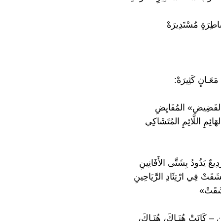
َشَاطِرَةٍ مُسْتَدِيرَهْ
مَعَـانٍ كَثِيرَهْ:
«الفَضِيضِ» المُفَايِضِ
َائِمِ اللَّائِمِ المُتَشَاكِي
َدِيعٌ يَذُودُ بِشَتَّى الأَفَانِينِ
شَقَتْ فِي ارْتِئَادِ الرَّيَاحِينِ
َقَتْ»
 – كَانَتْ هُنَـاكَ، هُنَـاكَ،