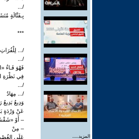
/...
بِـفَتَّالَةٍ مُت
***
/... لِلْفُرَاتِ 
/...
فَهْوَ فَـاءُ 
فِي نَظْرَةِ اله
/...
/... مِهَادٌ
وَدِيعٌ بَدِيعٌ ر
عَنْ وَرْدَةٍ بَ
– أَوْ «شَقْش
– مِنْ
المزيد.....
عَلَى الغُصْنِ