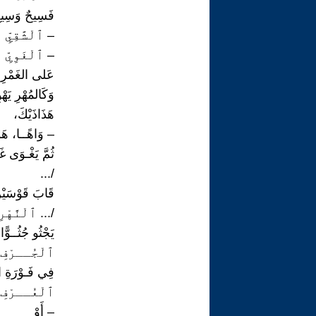
فَسِيحٌ وَسِيعٌ 
– ٱلْشَّقِيِّ
– ٱلْغَوِيِّ
عَلى الغَمْرِ يَ
وَكَالمُهْرِ يَهْ
هَذَاذَيْكَ،
– وَاهًــا، هَ
ثُمَّ يَغْـوَى غ
/...
قَابَ قَوْسَيْنِ
/... ٱلْنَّهْرِ
يَجْثُو جُثُــوًّ
ٱلْجُــرْفِ
فِي فَـوْرَةِ ال
ٱلْعُــرْفِ
– أَوْ