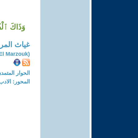
وَذَاكَ ٱلْف
غياث المر
(Ghiath El Marzouk)
الحوار المتمدن-العدد: 6887 - 1
المحور: الادب