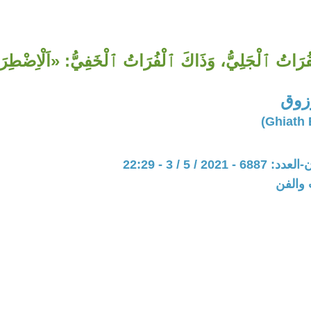
ُرَاتُ ٱلْجَلِيُّ، وَذَاكَ ٱلْفُرَاتُ ٱلْخَفِيُّ: «اَلْاِضْطِرَ
زوق
202 / 5 / 3 - 22:29
 والفن