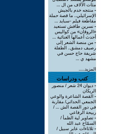
مئات الآلاف من ال ...
-
منتجه خدم بالجيش
الإسرائيلي.. ما قصة حملة
مقاطعة فيلم -سبايد ...
-
نسرين طافش تستعيد
«الروقان» من كواليس
أحدث أعمالها الغنائية ...
-
من منصة الشعر إلى
رصيف دمشق.. الطفلة
شريفة حاج حسن في
مشهد ي ...
المزيد.....
كتب ودراسات
-
ديوان 24 شعر / منصور
الريكان
-
القصة الشاعرة والوعي
الجمعي الحداثي/ مقاربة
في دور القصة الش ... /
ربيحة الرفاعي
-
تصاوير لية الظمأ /
السمّاح عبد الله
-
ثلاثاءات عابر سبيل /
السمّاح عبد الله