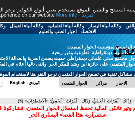
ة التصفح والنشر، الموقع يستخدم بعض أنواع الكوكيز نرجو النق
More info - المزيد
experience on our website
الفن
-
وكالة أنباء اليسار
-
وكالة أنباء العلمانية
-
وكالة أنباء العمال
-
وكا
الاقتصاد
-
اخبار الطب والعلوم
 الرئيسي لمؤسسة الحوار المتمدن
، علمانية، ديمقراطية، تطوعية وغير ربحية
ل مجتمع مدني علماني ديمقراطي حديث يضمن الحرية والعدالة الاجتم
حوار المتمدن على جائزة ابن رشد للفكر الحر والتى نالها أعلام في الفك
م مشاكل تقنية في تصفح الحوار المتمدن نرجو النقر هنا لاستخدام الموقع
كوردي
English
الاخبار
مراكز
الحوار المتمدن
- وَذَاكَ ٱلْفُرَاتُ ٱلْجَلِيُّ، وَذَاكَ ٱلْفُرَاتُ ٱلْخَفِيُّ: «اَلْاِضْطِرَابُ» (5)
 وتبرعاتكن المالية تحفظ استقلال الحوار المتمدن، فشاركونا 
استمرارية هذا الفضاء اليساري الحر