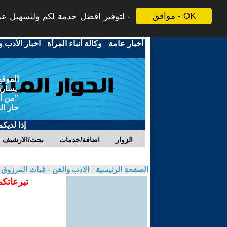
موافق - OK
لتوفير افضل خدمة لكم ولتسهيل عملي
أخبار عامة
-
وكالة أنباء المرأة
-
اخبار الأدب و
الموقع
يسارية
"من أج
حاز ال
إذا لديك
الزوار
اضافة/خدمات
بحث/الارشيف
الصفحة الرئيسية
-
الادب والفن
-
غياث المرزوق
تبرعاتكم