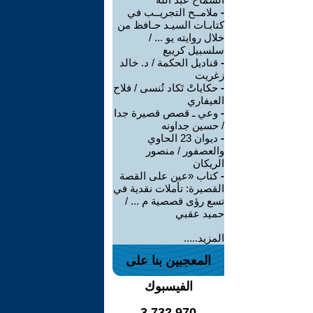
-
ملامــح التجريــب في
كتابـات السيـد حـافظ من
خلال روايته يو ... /
سلسبيل كريبع
-
قناديل الحكمة / د. خالد
زغريت
-
حكاياتْ تَكاد تُنسى / فلاح
العيفاري
-
وعي ـ قصص قصيرة جدا
/ حسين جداونه
-
ديوان 23 الحاوي
والعصفور / منصور
الريكان
-
كتاب «عين على القصة
القصيرة: تأملات نقدية في
تسع رؤى قصصية م ... /
حميد عقبي
المزيد.....
المعجبين بنا على
الفيسبوك
3,732,970