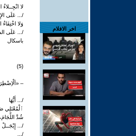
لا انْجِــلاءُ ال
/... عَلَى الإِ
وَلا اخْتِفَاءُ ا
اخر الافلام
/... عَلَى السّ
باسكال
(5)
– «اَلْاِضْطِ
/... أَيُّهَا
ٱلْمُعْتَلِي صَ
شُدَّ اللِّجَامَ
/... إِيْجَــلْ
/...