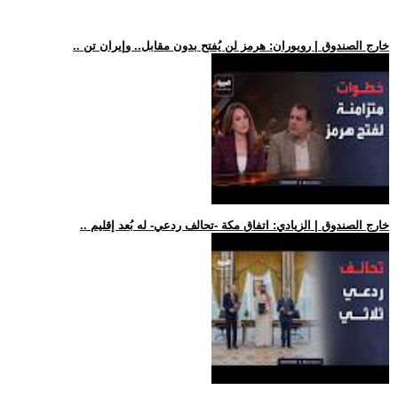
.. خارج الصندوق | رويوران: هرمز لن يُفتح بدون مقابل.. وإيران تن
.. خارج الصندوق | الزيادي: اتفاق مكة -تحالف ردعي- له بُعد إقليم