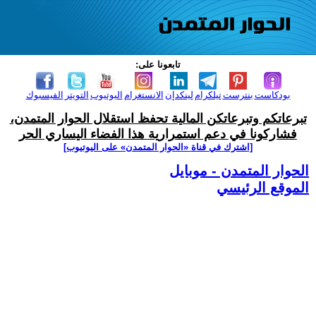
تابعونا على:
بودكاست
بنترست
تيلكرام
لينكدإن
الانستغرام
اليوتيوب
التويتر
الفيسبوك
تبرعاتكم وتبرعاتكن المالية تحفظ استقلال الحوار المتمدن،
فشاركونا في دعم استمرارية هذا الفضاء اليساري الحر
[اشترك في قناة ‫«الحوار المتمدن» على اليوتيوب]
الحوار المتمدن - موبايل
الموقع الرئيسي