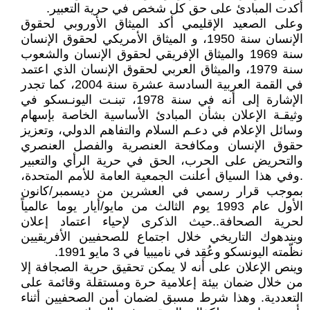
أكدت المبادئ على حق كل شخص في حرية التعبير.
وعلى الصعيد الإقليمي أكد الميثاق الأوروبي لحقوق
الإنسان سنة 1950، و الميثاق الأمريكي لحقوق الإنسان
سنة 1969 والميثاق الإفريقي لحقوق الإنسان والشعوب
سنة 1979، والميثاق العربي لحقوق الإنسان الذي اعتمد
في القمة العربية السادسة عشرة سنة 2004، كما تجدر
الإشارة إلى أنه في سنة 1978، تبنـت اليونـسكو في
وثيقـة الإعلان بشأن المبادئ الأساسية الخاصة بإسهام
وسائل الإعلام في دعـم السلام والتفاهم الدولي، وتعزيز
حقوق الإنسان ومكافحة العنصرية والفصل العنصري
والتحريض على الحرب، الحق في حرية الرأي والتعبير
.وفي هذا السياق أعلنت الجمعية العامة للأمم المتحدة،
بموجب قرار رسمي في العشرين من ديسمبر/كانون
الأول عام 1993 يوم الثالث من مايو/أيار يوما عالمياً
لحرية الصحافة..حيث الذكرى لإحياء اعتماد إعلان
ويندهوك التاريخي خلال اجتماع للصحفيين الأفريقيين
نظّمته اليونسكو وعُقِد في ناميبيا في 3 مايو 1991.
وينص الإعلان على أنه لا يمكن تحقيق حرية الصجافة إلا
من خلال ضمان بيئة إعلامية حرة ومستقلة وقائمة على
التعددية. وهذا شرط مسبق لضمان أمن الصحفيين أثناء