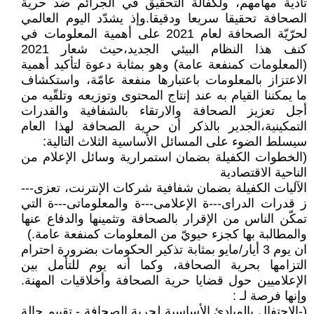
تأدية مهامهم، ولكفالة التحقيق في الجرائم ضد حرية
الصحافة تحقيقا سريعا ودقيقا.وإذ يشدّد اليوم العالمي
لحرّيّة الصحافة لعام 2021 على أهمية المعلومات في
كنف هذا النظام البيئي الجديد،حيث شعار 2021
(المعلومات كمنفعة عامة) وهو بمثابة دعوة لتأكيد أهمية
الاعتزاز بالمعلومات باعتبارها منفعة عامّة، واستكشاف
ما يمكننا القيام به عند إنتاج المحتوى وتوزيعه وتلقّيه من
أجل تعزيز الصحافة والارتقاء بالشفافية والقدرات
التمكينية،الجدير بالذكر أن حرية الصحافة لهذا العام
سيسلط الضوء على المسائل الأساسية الثلاث التالية:
(الخطوات الكفيلة بضمان استمرارية وسائل الإعلام من
الناحية الاقتصادية
الآليات الكفيلة بضمان شفافية شركات الإنترنت، تعزی---
ز قدرات الدرای---ة الإعلامی---ة والمعلوماتی---ة التي
تمكّن الناس من الإقرار بالصحافة وتثمينها والدفاع عنھا
والمطالبة بھا كجزء حيويّ من المعلومات كمنفعة عامة.)
ان يوم 3 أيار/مايو بمثابة تذكير الحكومات بضرورة احترام
التزامها بحرية الصحافة، وكما أنه يوم للتأمل بين
الإعلاميين حول قضايا حرية الصحافة وأخلاقيات المهنة.
وإنها فرصة لـ :
(-الاحتفال بالمبادئ الأساسية لحرية الصحافة - تقييم حالة