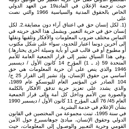
حيث ترجمة الإعلان في المادة19 من العهد الدولي
الخاص بالحقوق المدنية والسياسية 1966 والتي نصت
على
(1. لكل إنسان حق في اعتناق آراء دون مضايقة.2. لكل
إنسان حق في حرية التعبير. ويشمل هذا الحق حريته في
التماس مختلف ضروب المعلومات والأفكار وتلقيها ونقلها
إلى آخرين دونما اعتبار للحدود، سواء على شكل مكتوب
أو مطبوع أو في قالب فني أو بأية وسيلة أخرى يختارها.)
.وفي هذا السياق نشير إلى قرار الجمعية العامة للأمم
المتحدة 59 (د ـ 1) المؤرخ 14 كانون الأول / ديسمبر
1946 والذي ينص على أن حرية المعلومات هي حق
أساسي من حقوق الإنسان، وإذ نشير إلى القرار 25 ج/
104 الصادر عن المؤتمر العام لليونسكو عام 1989،
والذي يشدد على تعزيز حرية تدفق الأفكار بالكلمة
والصورة بين الأمم وداخل كل أمة وإلى قرار الجمعية
العام 45/ 76 ألف المؤرخ 11 كانون الأول / ديسمبر 1990
بشأن الإعلام في خدمة البشرية.
في سنة 1995، تبنت مجموعة من المختصين في القانون
الدولي وحقوق الإنسان، مبادئ جوهانسبرغ حول الأمن
القومي وحرية التعـبير والوصـول إلى المعلومات، حيث