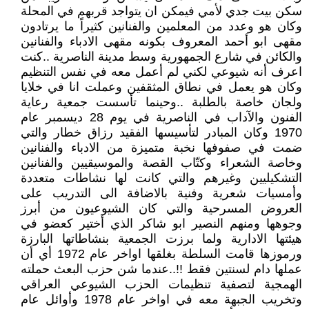
سكن بيت جدي لأمي فيمكن ان يتواجد قربهم في المحلة
وكان هو وعدد من المعلمين والفنانين كثيراً ما يرتادون
مقهى ابو أحمد المعروف بكونه مقهى الادباء والفنانين
والكائن في شارع الجمهورية وسط مدينة الناصرية ..كنت
اعرف أنه شيوعي لكني لم أعمل معه في نفس التنظيم
وكان هو يعمل في نطاق المثقفين وعملت انا في خلايا
ولجان خاصة بالطلبة ..وحينما تأسست جمعية رعاية
الفنون والآداب في الناصرية في يوم 28 ديسمبر عام
1970 وكان المبادر لتأسيسها الفقيد رزاق خطار والتي
ضمت في صفوفها نخبة متميزة من الادباء والفنانين
وخاصة الشعراء وكتّاب القصة والموسيقيين والفنانين
التشكيليين وغيرهم والتي كانت لها نشاطات متعددة
وأمسيات شعرية وفنية بالاضافة الى التدريب على
العروض المسرحية والتي كان الشيوعيون من أبرز
وجوهها ومنهم النصير ابو شاكر الذي أختير كعضو في
هيئتها الادارية ولما برزت الجمعية بنشاطاتها البارزة
ورموزها قامت السلطة بغلقها اواخر عام 1972 أي أن
عملها دام لسنتين فقط !!..عندما شن حزب البعث حملته
الهمجية لتصفية تنظيمات الحزب الشيوعي العراقي
وتخريب الجبهة معه في اواخر عام 1978 وأوائل عام