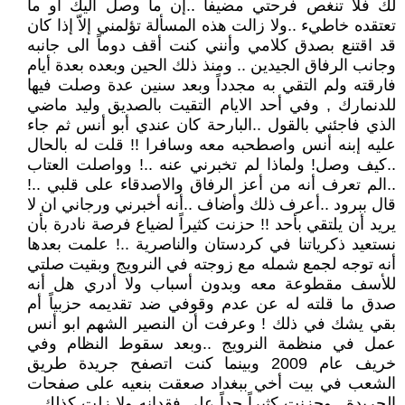
لك فلا تنغص فرحتي مضيفاً ..إن ما وصل اليك او ما
تعتقده خاطيء ..ولا زالت هذه المسألة تؤلمني إلاّ إذا كان
قد اقتنع بصدق كلامي وأنني كنت أقف دوماً الى جانبه
وجانب الرفاق الجيدين .. ومنذ ذلك الحين وبعده بعدة أيام
فارقته ولم التقي به مجدداً وبعد سنين عدة وصلت فيها
للدنمارك , وفي أحد الايام التقيت بالصديق وليد ماضي
الذي فاجئني بالقول ..البارحة كان عندي أبو أنس ثم جاء
عليه إبنه أنس واصطحبه معه وسافرا !! قلت له بالحال
..كيف وصل! ولماذا لم تخبرني عنه ..! وواصلت العتاب
..الم تعرف أنه من أعز الرفاق والاصدقاء على قلبي ..!
قال ببرود ..أعرف ذلك وأضاف ..أنه أخبرني ورجاني ان لا
يريد أن يلتقي بأحد !! حزنت كثيراً لضياع فرصة نادرة بأن
نستعيد ذكرياتنا في كردستان والناصرية ..! علمت بعدها
أنه توجه لجمع شمله مع زوجته في النرويج وبقيت صلتي
للأسف مقطوعة معه وبدون أسباب ولا أدري هل أنه
صدق ما قلته له عن عدم وقوفي ضد تقديمه حزبياً أم
بقي يشك في ذلك ! وعرفت أن النصير الشهم ابو أنس
عمل في منظمة النرويج ..وبعد سقوط النظام وفي
خريف عام 2009 وبينما كنت اتصفح جريدة طريق
الشعب في بيت أخي ببغداد صعقت بنعيه على صفحات
الجريدة ..وحزنت كثيراً جداً على فقدانه ولا زلت كذلك ..