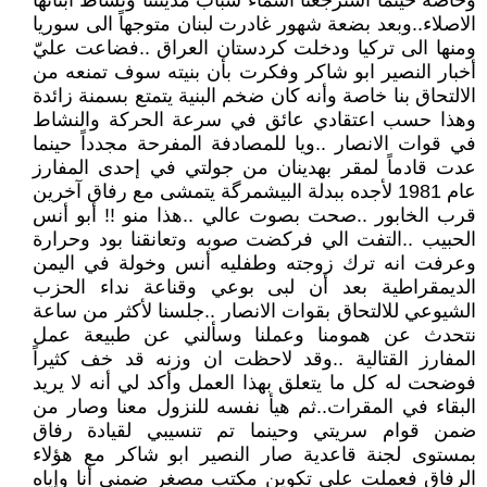
وخاصة حينما استرجعنا اسماء شباب مدينتنا ونشاط أبنائها
الاصلاء..وبعد بضعة شهور غادرت لبنان متوجهاً الى سوريا
ومنها الى تركيا ودخلت كردستان العراق ..فضاعت عليّ
أخبار النصير ابو شاكر وفكرت بأن بنيته سوف تمنعه من
الالتحاق بنا خاصة وأنه كان ضخم البنية يتمتع بسمنة زائدة
وهذا حسب اعتقادي عائق في سرعة الحركة والنشاط
في قوات الانصار ..ويا للمصادفة المفرحة مجدداً حينما
عدت قادماً لمقر بهدينان من جولتي في إحدى المفارز
عام 1981 لأجده ببدلة البيشمرگة يتمشى مع رفاق آخرين
قرب الخابور ..صحت بصوت عالي ..هذا منو !! أبو أنس
الحبيب ..التفت الي فركضت صوبه وتعانقنا بود وحرارة
وعرفت انه ترك زوجته وطفليه أنس وخولة في اليمن
الديمقراطية بعد أن لبى بوعي وقناعة نداء الحزب
الشيوعي للالتحاق بقوات الانصار ..جلسنا لأكثر من ساعة
نتحدث عن همومنا وعملنا وسألني عن طبيعة عمل
المفارز القتالية ..وقد لاحظت ان وزنه قد خف كثيراً
فوضحت له كل ما يتعلق بهذا العمل وأكد لي أنه لا يريد
البقاء في المقرات..ثم هيأ نفسه للنزول معنا وصار من
ضمن قوام سريتي وحينما تم تنسيبي لقيادة رفاق
بمستوى لجنة قاعدية صار النصير ابو شاكر مع هؤلاء
الرفاق فعملت على تكوين مكتب مصغر ضمني أنا وإياه