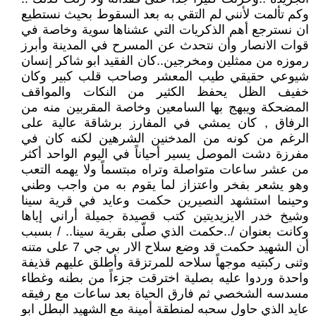
وكم تألمت لأنني لم التقي به بعد السقوط بحيث نستطيع
ان نسترجع أهم الذكريات التي عشناها سوية وخاصة في
قوات الانصار وأن نتحدث عن المسرح في المدينة وأبرز
رموزه من ممثلين ومخرجين..كان الفقيد ابو شاكر إنسان
شيوعي حقيقي طيب المعشر وصاحب قلب كبير وكان
خفيف الظل يحفظ الكثير من النكات والمواقف
المضحكة ويبهج بها السامعين وخاصة المقربين منه من
الرفاق , كان يمشي في المفارز برشاقة عالية على
الرغم من كونه من المدخنين الشرهين لكنه كان في
مفرزة دشت الموصل يسير أحياناً في اليوم الواحد أكثر
من عشر ساعات متواصلة وتراه مبتسماً ولا يهمه التعب
وهو يشعر بفخر واعتزاز لما يقوم به من واجب وطني
وحينما استشهد النصيرين حكمت وعايد في قرية سينا
وشيخ خدر الايزيديتين كتب قصيدة جميلة أراني إياها
وكانت بعنوان /..حكمت الذي صلّى بقرية سينا.. / بسبب
أن الشهيد حكمت قد وضع سلاح الار بي جي 7 على متنه
وثنى ركبتيه موجهاً سلاحه للمرتزقة وأطلق عليهم قذيفة
واحدة وردوا عليه بصلية اخترقت جزءاً من بطنه وغطاء
مسدسه الشخصي ثم فارق الحياة بعد ساعات مع رفيقه
عايد الذي حاول سحبه لمنطقة أمينة مع الشهيد البطل ابو