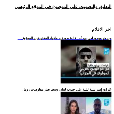
التعليق والتصويت على الموضوع في الموقع الرئيسي
اخر الافلام
.. من هو مهدي لعريبي، أحد قادة -دي.زيد مافيا- المفترضين الموقوف
.. غارات إسرائيلية ليلية على جنوب لبنان وسط تعثر مفاوضات روما