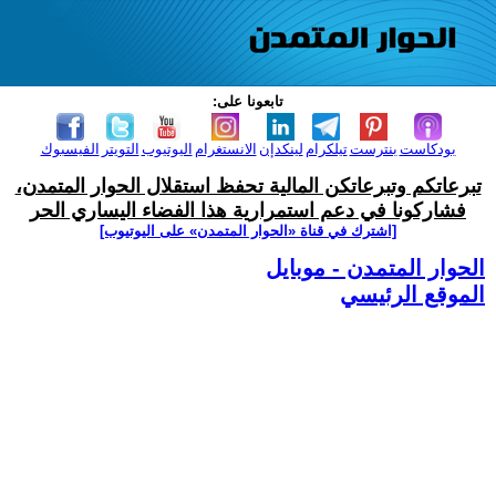
تابعونا على:
بودكاست
بنترست
تيلكرام
لينكدإن
الانستغرام
اليوتيوب
التويتر
الفيسبوك
تبرعاتكم وتبرعاتكن المالية تحفظ استقلال الحوار المتمدن،
فشاركونا في دعم استمرارية هذا الفضاء اليساري الحر
[اشترك في قناة ‫«الحوار المتمدن» على اليوتيوب]
الحوار المتمدن - موبايل
الموقع الرئيسي