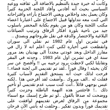
وكانت له خبرة جيدة بالتنظيم بالاضافة الى ثقافته ووعيه
السياسي بحيث أنه أفادني وأفاد اللجنة الحزبية كثيراً
وكان يعمل بجد واخلاص ويغني الاجتماع بآراءه واقتراحاته
التي كنت معه نتداولها قبيل الاجتماع على اعتبارنا اعضاء
مكتب اللجنة وكان هو من يقوم بكتابة المحضر باسلوب
جيد من ناحية بلورة افكار الرفاق وترتيب الصياغات
البلاغية والاختصار والدقة في نقل طروحاتهم وبصدق ..
في تشرين اول عام 1982 تم نقلي الى سوران
وانقطعت عني أخباره لكني كنت اعلم انه لا زال في
مفارز الداخل وبعد عودتي مجدداً الى بهدينان بعد مرور
سنة اي في تشرين اول عام 1983 , وجدته في المقر
وتقابلنا لكني لاحظت برود ترحيبه بي !! وأفصح عن سر
كان يخبئه ! وقال فوراً ..لقد تم تقديمي الى لجنة قضاء..!
فرحت لذلك حيث أنه يستحق التقديم لأسباب كثيرة
فقلت له ..الف مبروك ..وأضفت لقد أفرحني هذا ..لكنه
عبس بوجهي قائلاً ..أنت كنت سبب عدم تقديمي أو تأخير
ذلك ..! فاجئتني هذه التهمة الباطلة وحزنت كثيراً
ووضحت له صدقاً بالقول ..لو تم طرح إسمك مع اسماء
مجموعة من الرفاق لغرض تقديمهم لوافقت على
تقديمك فوراً وبدون تفكير ..وحلفت له بأنني الآن فرحان