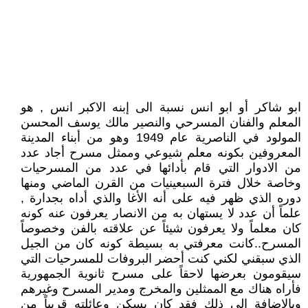
ابو شاكر أو ابو انس نسبة الى إبنه الاكبر انس , هو
المعلم والفنان المسرحي والنصير مالك يوسف المحسن
المولود في الناصرية عام 1949 وهو من أبناء المدينة
المعروفين بكونه معلم شيوعي وممثل مسرح أجاد عدد
من الادوار التي قام بأدائها في عدد من المسرحيات
وخاصة خلال فترة السبعينيات من القرن الماضي ومنها
دوره الذي ظهر فيه على أنه الأغا والذي أداه بجدارة ,
علماً أن عدد لا يستهان به من الانصار يعرفون عنه كونه
كان معلماً ولا يعرفون شيئاً عن علاقته بالفن وخصوصاً
المسرح..كانت معرفتي به بسيطة كونه كان من الجيل
الذي سبقني لكني كنت أحضر البروفات للمسرحيات التي
سيقومون بعرضها لاحقاً على مسرح ثانوية الجمهورية
فأراه هناك مع الممثلين والمخرج ومدير المسرح وغيرهم
وبالاضافة الى ذلك فقد كان يسكن وعائلته قريباً من