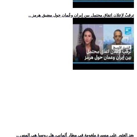
.. ترقبٌ لإعلان اتفاق محتمل بين إيران وعُمان حول مضيق هرمز
.. بعد العثور على مسيرة ملغومة في مطار ألماني، هل روسيا هي المس