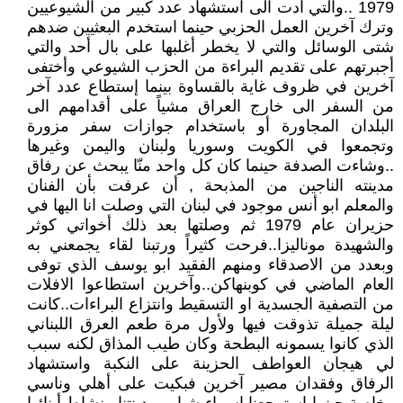
1979 ..والتي أدت الى استشهاد عدد كبير من الشيوعيين
وترك آخرين العمل الحزبي حينما استخدم البعثيين ضدهم
شتى الوسائل والتي لا يخطر أغلبها على بال أحد والتي
أجبرتهم على تقديم البراءة من الحزب الشيوعي وأختفى
آخرين في ظروف غاية بالقساوة بينما إستطاع عدد آخر
من السفر الى خارج العراق مشياً على أقدامهم الى
البلدان المجاورة أو باستخدام جوازات سفر مزورة
وتجمعوا في الكويت وسوريا ولبنان واليمن وغيرها
..وشاءت الصدفة حينما كان كل واحد منّا يبحث عن رفاق
مدينته الناجين من المذبحة , أن عرفت بأن الفنان
والمعلم ابو أنس موجود في لبنان التي وصلت انا اليها في
حزيران عام 1979 ثم وصلتها بعد ذلك أخواتي كوثر
والشهيدة موناليزا..فرحت كثيراً ورتبنا لقاء يجمعني به
وبعدد من الاصدقاء ومنهم الفقيد ابو يوسف الذي توفى
العام الماضي في كوبنهاكن..وآخرين استطاعوا الافلات
من التصفية الجسدية او التسقيط وانتزاع البراءات..كانت
ليلة جميلة تذوقت فيها ولأول مرة طعم العرق اللبناني
الذي كانوا يسمونه البطحة وكان طيب المذاق لكنه سبب
لي هيجان العواطف الحزينة على النكبة واستشهاد
الرفاق وفقدان مصير آخرين فبكيت على أهلي وناسي