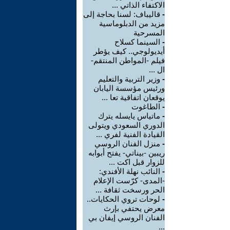
الاكتفاء الذاتي ...
-
قاليباف: لسنا بحاجة إلى
مزيد من الدبلوماسية
المسرحية
-
السينما كسلاح
أيديولوجي.. كيف يؤطر
فيلم -المواطن المنتقم-
ال ...
-
وزير التربية والتعليم
ورئيس مؤسسة اليابان
يوقعان اتفاقية تعا ...
-
الطاغوت
-
ماتياس يايسله يترك
الدوري السعودي ويتولى
القيادة الفنية لفري ...
-
منزل الفنان الروسي
ريبين -بيناتي- يفتح أبوابه
للزوار قبل اكت ...
-
النائب نهلة الأفندي:
-المدى- كرّست الإعلام
الحر ورسخت ثقافة ...
-
لوحات تروي الحكايات..
معرض يحتفي بإرث
الفنان الروسي إيفان بي
...