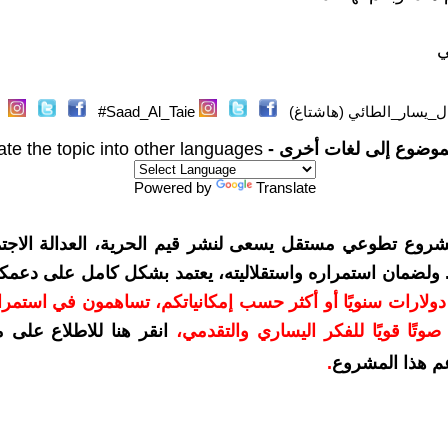
ي
ل_يسار_الطائي (هاشتاغ)
Saad_Al_Taie#
موضوع إلى لغات أخرى -
ate the topic into other languages
Powered by
Translate
شروع تطوعي مستقل يسعى لنشر قيم الحرية، العدالة الاجتم
. ولضمان استمراره واستقلاليته، يعتمد بشكل كامل على دعمك
دعمكم بمبلغ 10 دولارات سنويًا أو أكثر حسب إمكانياتكم، تساهمون في استم
وتًا قويًا للفكر اليساري والتقدمي
،
انقر هنا للاطلاع على 
م هذا المشروع
.