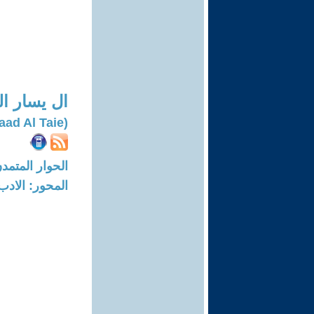
ال يسار ا
(Saad Al Taie)
الحوار المتمدن-العدد: 6850 - 21
المحور: الادب