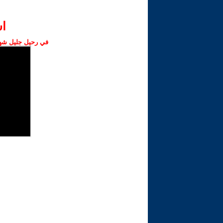
ا‫
في رحيل جليل شهبا