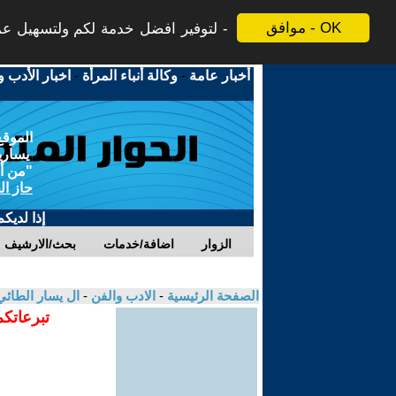
موافق - OK
لتوفير افضل خدمة لكم ولتسهيل عملي
أخبار عامة
-
وكالة أنباء المرأة
-
اخبار الأدب و
الموقع
يسارية
"من أج
حاز ال
إذا لديك
الزوار
اضافة/خدمات
بحث/الارشيف
الصفحة الرئيسية
-
الادب والفن
-
ال يسار الطائ
تبرعاتكم