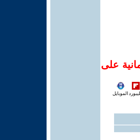
انية على
يبورد
الموبايل