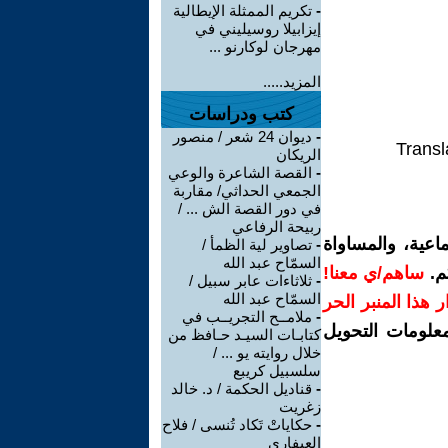
-
تكريم الممثلة الإيطالية
إيزابيلا روسيليني في
مهرجان لوكارنو ...
المزيد.....
كتب ودراسات
-
ديوان 24 شعر / منصور
Transl
الريكان
-
القصة الشاعرة والوعي
الجمعي الحداثي/ مقاربة
في دور القصة الش ... /
ربيحة الرفاعي
اعية، والمساواة
-
تصاوير لية الظمأ /
السمّاح عبد الله
م.
ساهم/ي معنا!
-
ثلاثاءات عابر سبيل /
السمّاح عبد الله
رار هذا المنبر الحر
-
ملامــح التجريــب في
معلومات التحويل
كتابـات السيـد حـافظ من
خلال روايته يو ... /
سلسبيل كريبع
-
قناديل الحكمة / د. خالد
زغريت
-
حكاياتْ تَكاد تُنسى / فلاح
العيفاري