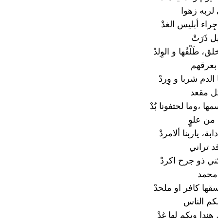
ربه زهوا
،جِراء أبليس الغدْ
 ذَرَتْ
ق، طَلْقُها و الوِلدْ
بعرقهم
 الدم شربا و وِردْ
ل مقعد
مها ،وما لحتفونا بُدْ
 من علوٍ
دابة، ياربنا ألامردْ
د تراني
 لكني ذو جرح اكردْ
 محمد
قها كافر او ملحدْ
م الناس
هندا وبكم لها غدْ