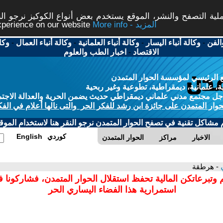
ة التصفح والنشر، الموقع يستخدم بعض أنواع الكوكيز نرجو النق
More info - المزيد
experience on our website
الفن
-
وكالة أنباء اليسار
-
وكالة أنباء العلمانية
-
وكالة أنباء العمال
-
وكا
الاقتصاد
-
اخبار الطب والعلوم
 الرئيسي لمؤسسة الحوار المتمدن
، علمانية، ديمقراطية، تطوعية وغير ربحية
ل مجتمع مدني علماني ديمقراطي حديث يضمن الحرية والعدالة الاجتم
حوار المتمدن على جائزة ابن رشد للفكر الحر والتى نالها أعلام في الفك
م مشاكل تقنية في تصفح الحوار المتمدن نرجو النقر هنا لاستخدام الموقع
كوردي
English
الاخبار
مراكز
الحوار المتمدن
ي
- هرطقة
 وتبرعاتكن المالية تحفظ استقلال الحوار المتمدن، فشاركونا 
استمرارية هذا الفضاء اليساري الحر