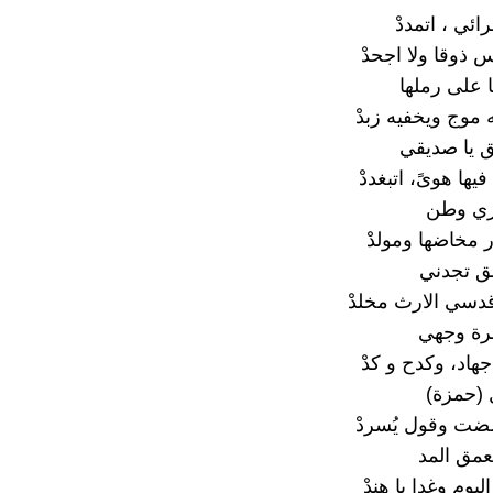
ائي ، اتمددْ
خس ذوقا ولا اجحدْ
 على رملها
ه موج ويخفيه زبدْ
 يا صديقي
 فيها هوىً، اتبغددْ
ري وطن
وار مخاضها ومولدْ
ق تجدني
قدسي الارث مخلدْ
رة وجهي
هاد، وكدح و كدْ
 (حمزة)
ضت وقول يُسردْ
عمق المد
ليوم وغدا يا هندْ