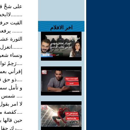
على شحَّ قر
........لااب
القيت حرفا
اخر الافلام
....... يرفع
الثورة عشق
.......اتغزل
ونساء شع
....رَحِمُ ث
إقرأني بعم
....ذو حق 
و تأمل سم
.... شمس ج
لا امر بقول
....كقصة م
حين قالها ب
....رك حقا ا