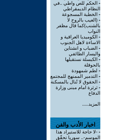
-
الحكم للص واطي ..في
النظام الديمقراطي
-
الخطبة المسجوعة
-
(العيب بالروح لا
بالشنب)كما قال مظفر
النواب
-
الكوميديا العراقية و
الاساءة لاهل الجنوب
-
الضباب و انشتاين
واليسار الطائفي
-
الكبسلة نستقبلها
بالحوقلة
-
لطم شمهودة
-
التدمير الممنهج للمجتمع
-
الحقوق لا تُنال بالمسكنة
-
ثرثرة امام مبنى وزارة
الدفاع
المزيد.....
اخبار الأدب والفن
-
-لا حاجة للاستيراد هذا
الموسم-.. سوريا تحقّق