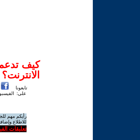
كيف تدعم-
الانترنت؟
تابعونا
على:
الفيسب
رأيكم مهم للج
للاطلاع وإضافة
تعليقات الف