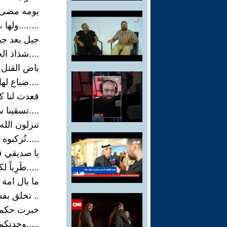
يومه مضى ل
........ولها 
جيل بعد جيل
....شذاذ الخل
باض القتل 
....ضباع لها
قعدت لنا ك
....تسقينا س
تنزلون الله
.....تُركبوه 
يا صديقي ق
.....طَرِباً
ما بال امة
.. تخلق بفس
خبرت حكمك
.....وجدتكم 