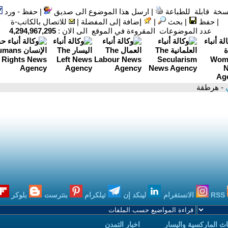
سخة قابلة للطباعة
|
ارسل هذا الموضوع الى صديق
|
حفظ - ورد
|
حفظ
|
بحث
|
إضافة إلى المفضلة
|
للاتصال بالكاتب-ة
عدد الموضوعات المقروءة في الموقع الى الان :
4,294,967,295
ي
- هرطقة
RSS
الانستغرام
لينكد إن
تيلكرام
بنترست
بلوكر
ث الماركسية واليسار
اخبار التمدن