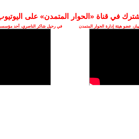
شترك في قناة «الحوار المتمدن» على اليوتيوب
ز، عضو هيئة إدارة الحوار المتمدن
في رحيل شاكر الناصري، أحد مؤسسي 