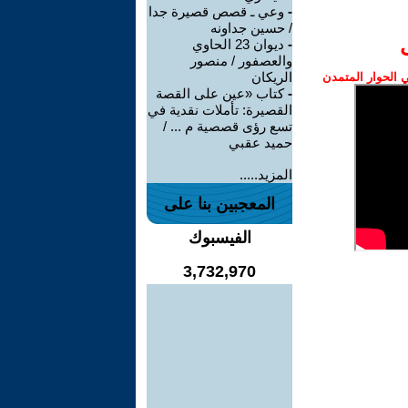
-
وعي ـ قصص قصيرة جدا
/ حسين جداونه
-
ديوان 23 الحاوي
والعصفور / منصور
الريكان
الحوار المتمدن
-
كتاب «عين على القصة
القصيرة: تأملات نقدية في
تسع رؤى قصصية م ... /
حميد عقبي
المزيد.....
المعجبين بنا على
الفيسبوك
3,732,970