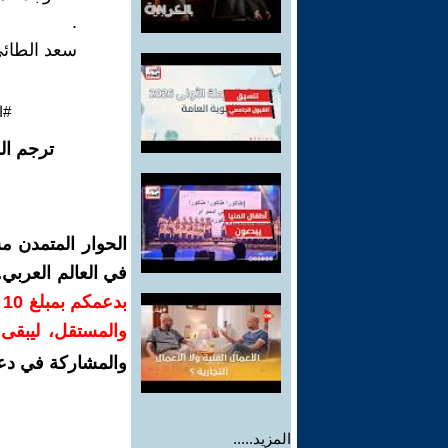
.
سعد الطائ
#ا
ترجم ال
الحوار المتمدن م
في العالم العربي
ب
والمستقل، ليبقى ص
والمشاركة في دع
المزيد.....