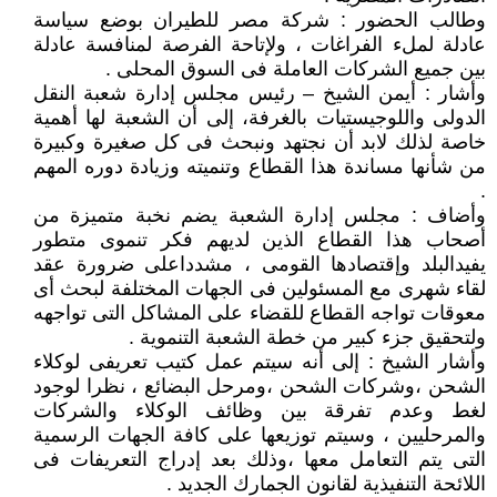
وطالب الحضور : شركة مصر للطيران بوضع سياسة
عادلة لملء الفراغات ، ولإتاحة الفرصة لمنافسة عادلة
بين جميع الشركات العاملة فى السوق المحلى .
وأشار : أيمن الشيخ – رئيس مجلس إدارة شعبة النقل
الدولى واللوجيستيات بالغرفة، إلى أن الشعبة لها أهمية
خاصة لذلك لابد أن نجتهد ونبحث فى كل صغيرة وكبيرة
من شأنها مساندة هذا القطاع وتنميته وزيادة دوره المهم
.
وأضاف : مجلس إدارة الشعبة يضم نخبة متميزة من
أصحاب هذا القطاع الذين لديهم فكر تنموى متطور
يفيدالبلد وإقتصادها القومى ، مشدداعلى ضرورة عقد
لقاء شهرى مع المسئولين فى الجهات المختلفة لبحث أى
معوقات تواجه القطاع للقضاء على المشاكل التى تواجهه
ولتحقيق جزء كبير من خطة الشعبة التنموية .
وأشار الشيخ : إلى أنه سيتم عمل كتيب تعريفى لوكلاء
الشحن ،وشركات الشحن ،ومرحل البضائع ، نظرا لوجود
لغط وعدم تفرقة بين وظائف الوكلاء والشركات
والمرحليين ، وسيتم توزيعها على كافة الجهات الرسمية
التى يتم التعامل معها ،وذلك بعد إدراج التعريفات فى
اللائحة التنفيذية لقانون الجمارك الجديد .