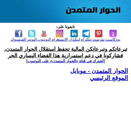
تابعونا على:
بودكاست
بنترست
تيلكرام
لينكدإن
الانستغرام
اليوتيوب
التويتر
الفيسبوك
تبرعاتكم وتبرعاتكن المالية تحفظ استقلال الحوار المتمدن،
فشاركونا في دعم استمرارية هذا الفضاء اليساري الحر
[اشترك في قناة ‫«الحوار المتمدن» على اليوتيوب]
الحوار المتمدن - موبايل
الموقع الرئيسي