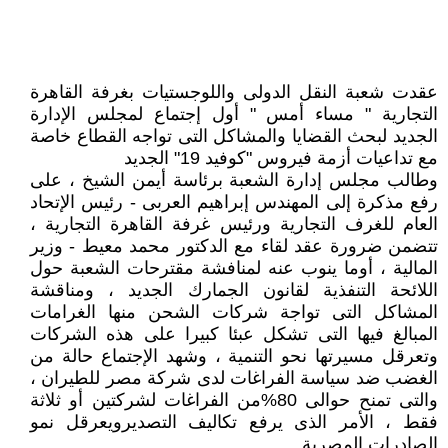
عقدت شعبة النقل الدولى واللوجستيات بغرفة القاهرة
التجارية " مساء أمس " أول إجتماع لمجلس الإدارة
الجديد لبحث القضايا والمشاكل التى تواجه القطاع خاصة
مع تداعيات أزمة فيروس "كوفيد 19" الجديد
وطالب مجلس إدارة الشعبة برئاسة أيمن الشيخ ، على
رفع مذكرة إلى المهندس إبراهيم العربى - رئيس الإتحاد
العام للغرف التجارية ورئيس غرفة القاهرة التجارية ،
تتضمن ضرورة عقد لقاء مع الدكتور محمد معيط - وزير
المالية ، أوما ينوب عنه لمنافشة مقترحات الشعبة حول
اللائحة التنفذية لقانون الجمارك الجديد ، ومناقشة
المشاكل التى تواجة شركات الشحن منها الغرامات
المبالغ فيها التى تشكل عبئا كبيرا على هذه الشركات
وتعرقل مسيرتها نحو التنمية ، وشهد الإجتماع حالة من
الغضب ضد سياسة الفراغات لدى شركة مصر للطيران ،
والتى تمنح حوالى 80%من الفراغات لشركتين أو ثلاثة
فقط ، الأمر الذى يرفع تكاليف التصديرويعرقل نمو
الصادرات المصرية .