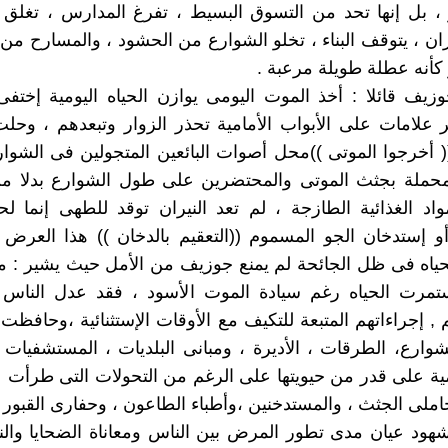
 بل إنها تحد من التسوق البسيط ، تفرغ المدارس ، تغلق ا
ان ، يتوقف البناء ، تخلو الشوارع من الحشود ، والمسارح من 
 كأنه عطلة طويلة مرعبة .
يف قائلا : أخذ الموت اليومى يوازن الحياه اليومية إختف
علامات على الأبواب الأمامية تحذر الزوار وتبعدهم ، وحلت
 أخرجوا الموتى ))محل أصوات البائعين المتجولين فى الشوا
لمحملة بجثث الموتى والمحتضرين على طول الشوارع بدلا من
لمواد الغذائية الطازجة ، لم تعد النيران توقد للطهى إنما ل
أو إستدخان الجو المسموم ((التعقيم بالدخان )) هذا العرض
حياه فى ظل الجائحة لم يمنع جوزيف من الأمل حيث يشير : 
تمرت الحياه رغم سيادة الموت الأسود ، فقد عدل الناس ع
 , إجراءاتهم المتبعة للتكيف مع الأوقات الإستثنائية ،وحافظت 
لشوارع، الطرقات ، الأديرة ، ومبانى البلديات ، المستشفيات
ومية على قدر من حيويتها على الرغم من التحولات التى طرأت ع
املى الجثث ، والمستدخنين ،وأطباء الطاعون ، وحفارى القبور .
ود عيان مدى تطور المرض بين الناس ومعاناة الضحايا والن