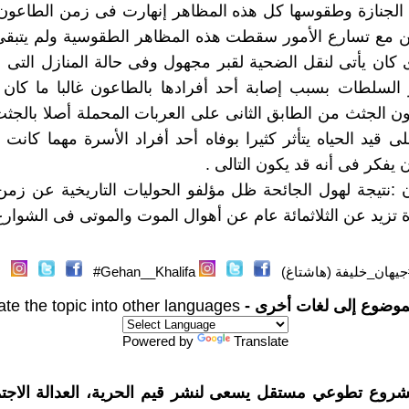
 الجنازة وطقوسها كل هذه المظاهر إنهارت فى زمن الطاعون
كن مع تسارع الأمور سقطت هذه المظاهر الطقوسية ولم يتبقى
 كان يأتى لنقل الضحية لقبر مجهول وفى حالة المنازل التى 
 السلطات بسبب إصابة أحد أفرادها بالطاعون غالبا ما كان 
ون الجثث من الطابق الثانى على العربات المحملة أصلا بالجث
 قيد الحياه يتأثر كثيرا بوفاه أحد أفراد الأسرة مهما كانت ا
 يفكر فى أنه قد يكون التالى .
 :نتيجة لهول الجائحة ظل مؤلفو الحوليات التاريخية عن زم
ة تزيد عن الثلاثمائة عام عن أهوال الموت والموتى فى الشوارع
جيهان_خليفة (هاشتاغ)
Gehan__Khalifa#
موضوع إلى لغات أخرى -
ate the topic into other languages
Powered by
Translate
شروع تطوعي مستقل يسعى لنشر قيم الحرية، العدالة الاجتم