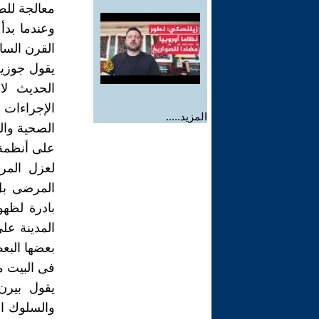
معالجة للط
وعندما بدأ
القرن الس
يقول جوزيف
الحديث ل
الإجراءات 
المزيد.....
الصحية وال
على أنظمة
لعزل المر
المرضى بل 
بادرة لظه
المدينة عل
بعضها البع
فى البيت م
يقول بيرن
والسلوك ال