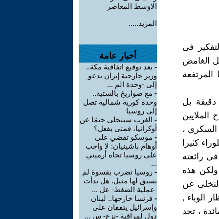
الاوسط المعاصر
المزيد.....
لتفكير فى
أخبار عامة
بل الغامض
-
بعد توقيع اتفاقية مكة..
المرتفعة
وزير خارجية إيران يدعو
إلى -وحدة الم ...
-
مع صواريخ بالستية..
دقيقة بل
وحدة كورية شمالية تصل
إلى روسيا
 الملايين
-
الغرب سيتخلى حتمًا عن
 السكرى ،
أوكرانيا، فمتى يفعل؟
-
موسكو تقضي على
راء كثيرا
أوهام باشينيان: لا واجب
على روسيا تجاه أرميني
ى رائعته
...
 ولكن هذه
-
روسيا تضرب بقسوة لم
يسبق لها مثيل. هل بدأت
 التخلى عن
-عملية الضغط- عل ...
 الوباء ,
-
فرنسا خارجها.. لبنان
وإسرائيل يتفقان على
ئدة ، تحد
دول لمراقبة -نزع- س ...