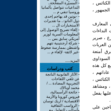
لكنائس ،
-
المسيّرة المفخَّخة..
التداعيات تتواصل بألمانيا
الجمهور ،
وروسيا تنفي م ...
-
-بوتين قد يهاجم إحدى
دول الناتو-.. ما تقديرات
ى المعارف
الاستخبارات ال ...
-
إلغاء تصريح الوصول إلى
 النداءات
المعلومات السرية لوزير
رع ، صرير
أمريكي سابق بس ...
-
شركة أرجنتينية تتهم
 العربات
واشنطن بممارسة ضغوط
حرق أمتعة
-غير لائقة- لإلغاء م ...
 السوداوى
المزيد.....
مع كل هذه
كتب ودراسات
اداتهم ،
-
الآثار القانونية الناتجة
عن تلقي اللقاحات
الكنائس ،
التجريبية المضادة ... /
 ، ومشاهد
محمد أوبالاك
-
جائحة الرأسمالية،
ليها بفعل
فيروس كورونا والأزمة
الاقتصادية / اريك توسان
-
الرواسب الثقافية
اجين على
وأساليب التعامل مع