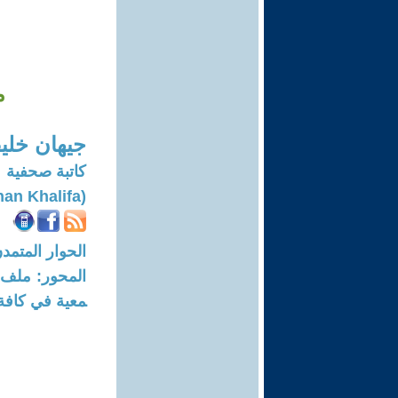
م
جيهان خلي
كاتبة صحفية
(Gehan Khalifa)
الحوار المتمدن-العدد: 6536 - 20
معية في كافة