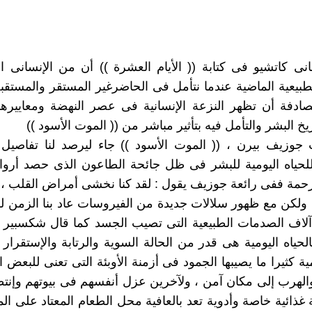
نى كاتشيو فى كتابة (( الأيام العشرة )) أن من الإنسانى ا
طبيعية الماضية عندما نتأمل فى الحاضرغير المستقر والمستق
دفة أن تظهر النزعة الإنسانية فى عصر النهضة ومعاييرها 
خ البشر والتأمل فيه بتأثير مباشر من (( الموت الأسود ))
جوزيف بيرن ، (( الموت الأسود )) جاء ليرصد لنا تفاصيل 
لحياه اليومية للبشر فى ظل جائحة الطاعون الذى حصد أرواح
حمة ففى رائعة جوزيف يقول : لقد كنا نخشى أمراض القلب ،
ولكن مع ظهور سلالات جديدة من الفيروسات عاد بنا الزمن للو
لاف الصدمات الطبيعية التى تصيب الجسد كما قال شكسبير ف
لحياه اليومية هى قدر من الحالة السوية والرتابة والإستقرار
مية كثيرا ما يصيبها الجمود فى أزمنة الأوبئة التى تعنى للبعض
هرب إلى مكان آمن ، ولآخرين عزل أنفسهم فى بيوتهم وإنتظار
ذائية خاصة وأدوية تعد بالعافية محل الطعام المعتاد على الما