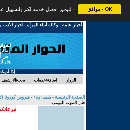
موافق - OK
لتوفير افضل خدمة لكم ولتسهيل عملي
أخبار عامة
-
وكالة أنباء المرأة
-
اخبار الأدب و
الموقع
يسارية
"من أج
حاز ال
إذا لديك
الزوار
اضافة/خدمات
بحث/الارشيف
الصفحة الرئيسية
-
ملف: وباء - فيروس كورونا (كوفيد-19) الاسباب والنتائج، الأبعاد والتداعيات المجتمعية 
ظل الموت اليومى
تبرعاتكم