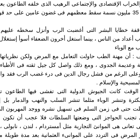
لخراب الإقتصادى والإجتماعى الرهيب الذى خلفه الطاعون بع
حاصدا نحو 35 مليون نسمة سقط معظمهم فى غضون عامين على حد 
ساقفة خطايا البشر التى أغضبت الرب وأنزل سخطه عليهم 
ب أعداد من الناس ، بينما أستغل أخرون الضعفاء أسوأ إستغلال 
 مع الوباء
: أن مهنة الطب حاولت التعامل مع المرض ولكن نظرياتها و
 وعديمة الجدوى ، ومع ذلك واصل كل جيل ثقته فى الأطباء 
،وعلى الرغم من فشل رجال الدين فى درء غضب الرب فقد وا
لمسيحية والإسلام .
وقت كانت الجيوش الدولية التى تفشى فيها الطاعون تعب
ثرة وتنشر الوباء مثلما تنشر السلب والنهب والدمار بل 
ظلت حتى فى زمن السلم فى تسهيل نشره ووجد المهربون الذ
تجنب الحواجز التى وضعتها السلطات فلا عجب أن تكون أ
تى تعانى هى الموانئ التجارية مثل أمستردام ، لندن ، نابولى ،
المرض فى التردد على الموانىء العثمانية بعد مدة طويلة م