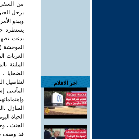
من السفر ،
يرحل الجير
ويبدو الأمر
يستطرد جوز
بدءت تظهر 
الموحشة ((
العربات ا
المليئة با
الضحايا ، 
لتفاصيل ال
اخر الافلام
المآسى إس
وإهتماماتهم
المنازل ،ا
الحياة الي
الجثث ، وح
قد وصف شه