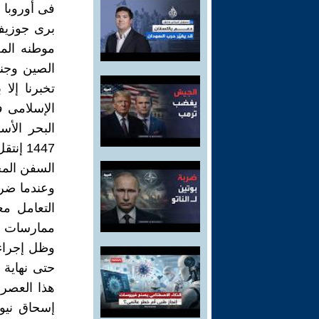
فى أوروبا .
برى جوزيف 
موطنه الم
الصين وجنو
تخبرنا إلا
الإسلامى ف
البحر الأ
1447 إ
السفن المح
ممارسات ا
وظل إجراء
حتى نهاية ا
هذا العصر 
إسحاق نيوت