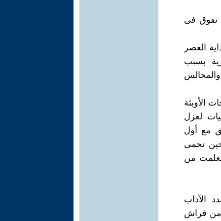
ه تفوق فى
اية العصر
ية بسبب
والمجالس
 الأوبئة
يات لعزل
ق مع أول
حين تحمى
وتعلمت من
د الآداب
 من فراش