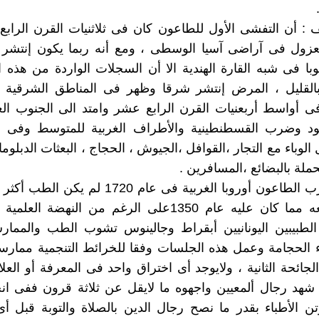
: أن التفشى الأول للطاعون كان فى ثلاثنيات القرن الراب
عزول فى آراضى آسيا الوسطى ، ومع أنه ربما يكون إنتشر
با فى شبه القارة الهندية الا أن السجلات الواردة من هذه ا
 بالقليل ، المرض إنتشر شرقا وظهر فى المناطق الشرقية م
ى أواسط أربعنيات القرن الرابع عشر وامتد الى الجنوب ال
سود وضرب القسطنطينية والأطراف الغربية للمتوسط وفى أ
نتقل الوباء مع التجار ،القوافل ،الجيوش ، الحجاج ، البعثات الدبلو
ملة بالبضائع ،المسافرين .
وعندما ضرب الطاعون أوروبا الغربية فى عام 1720 لم
التعامل معه مما كان عليه عام 1350على الرغم من النهضة
لطبيبين اليونانيين أبقراط وجالينوس تشوب الطب والممارس
 الحجامة وعمل هذه الجلسات وفقا للخرائط التنجمية ممارس
لجائحة الثانية ، ولايوجد أى اختراق واحد فى المعرفة أو العل
شهد رجال ألمعيين واجهوه ما لايقل عن ثلاثة قرون ففى ان
ن الأطباء بقدر ما نصح رجال الدين بالصلاة والتوبة قبل أى