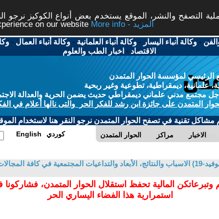
ة التصفح والنشر، الموقع يستخدم بعض أنواع الكوكيز نرجو النق
More info - المزيد
experience on our website
الفن
-
وكالة أنباء اليسار
-
وكالة أنباء العلمانية
-
وكالة أنباء العمال
-
وكا
الاقتصاد
-
اخبار الطب والعلوم
 الرئيسي لمؤسسة الحوار المتمدن
، علمانية، ديمقراطية، تطوعية وغير ربحية
ل مجتمع مدني علماني ديمقراطي حديث يضمن الحرية والعدالة الاجتم
حوار المتمدن على جائزة ابن رشد للفكر الحر والتى نالها أعلام في الفك
م مشاكل تقنية في تصفح الحوار المتمدن نرجو النقر هنا لاستخدام الموقع
كوردي
English
الاخبار
مراكز
الحوار المتمدن
في كافة المجالات
 وتبرعاتكن المالية تحفظ استقلال الحوار المتمدن، فشاركونا 
استمرارية هذا الفضاء اليساري الحر