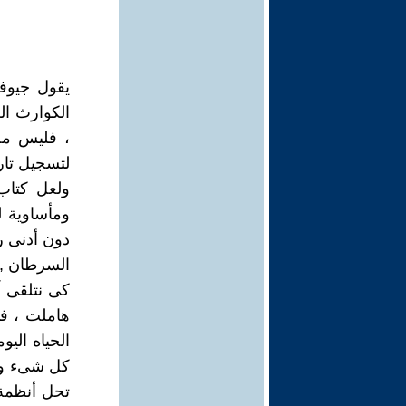
يقول جيوفا
الكوارث ال
، فليس مصا
لتسجيل تاري
ولعل كتاب 
ومأساوية ل
دون أدنى ر
السرطان , 
كى نتلقى آ
هاملت ، فا
الحياه اليو
كل شىء وال
تحل أنظمة غ