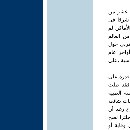
ع عشر من
 شرقا فى
لأماكن لم
ن العالم
غربى حول
واخر عام
ماسية ،على
 يكن الطب أكثر قدرة على
 العلمية فقد ظلت
ة الطبية
ات شائعة
اج رغم أن
جلترا نصح
 وقاية أو