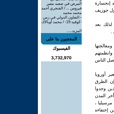
د إنحسارة
المرض في صعيد مصر
فيروس ... / الفنجري أحمد
قول جوزيف
محمد محمد
-
التعاون الدولي في زمن
-كوفيد-19- / محمد أوبالاك
لذلك بعد
المزيد.....
.
المعجبين بنا على
معالجتها
الفيسبوك
وانظمتهم
3,732,970
صل الناس
ر أوروبا
إن الطرق
ين وجدوا
خر المدن
 مرسيليا ،
ن إختفاءه