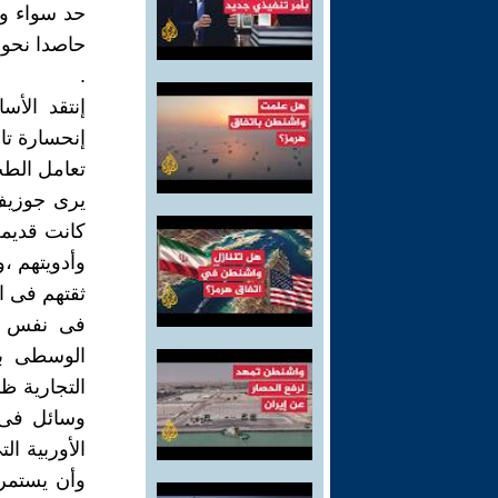
حد سواء وا
.
إنتقد الأ
إنحسارة تا
تعامل الطب
يرى جوزيف 
كانت قديمة
وأدويتهم 
ثقتهم فى ا
فى نفس ال
الوسطى بك
التجارية 
وسائل فى 
الأوربية ال
وأن يستمر 