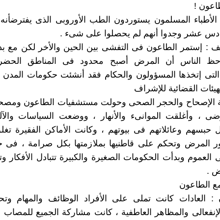
اعون !
 الأطباء المسلمون يستوردون الطب الأوروبى الذى يفترضأن
ادس عشر وجدوا أنهم لم يحصلوا على شىء .
 : إستمر الطاعون فى التفشى بين الحين والأخر لكن مع بد
احظ الناس أن المرض أصبح محدود فى المناطق الحضر
التى إتخذها المسؤولون والحكام فقد أنشئت حكومات المدن 
هيئات القضائية للإشراف
 الإصحاح والحجر الصحى وحولت مستشفيات الطاعون ومصحات
ضى ، وأغلقت الموانىء والأنهار ، ووضعت السياسات والآل
حبسهم وعائلاتهم فى بيوتهم ، وكانت الأماكن الفقيرة تغل
ور المرض وتحكم على قاطنيها بملازمتها بكل صرامة ، فى 
ى العموم وبدأت الحكومات الصغيرة والكبيرة تتبادل الأفكار 
ض .
ع الطاعون
 : العادات كانت تملى على الأفراد الوظائف والمهام وتحد
إنفعالى والمظاهر العاطفية ، كانت مشاركة الجميع للمصاب