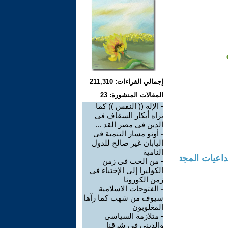
إجمالي القراءات: 211,310
المقالات المنشورة: 23
-
الإله (( النفس )) كما
تراه أبكار السقاف فى
الدين فى مصر القد ...
-
أونو مسار التنمية فى
اليابان غير صالح للدول
النامية
، الأبعاد والتداعيات المجت
-
من الحب فى زمن
الكوليرا إلى الإختباء فى
زمن الكورونا
-
الفتوحات الاسلامية
سيوف من شهب كما رآها
المغلوبون
-
متلازمة السياسى
والدينى فى شرقنا