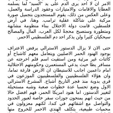
الامر ان لا احد يرى الدم على يد "السيد" لما يسلمه
العطايا والاقامات والامتيازات وعقود الدراسة والعمل،
وعلى العكس من ذلك، يقوم المستجدون بتجميل صورة
مركبة على شاكلة عقلية ترامب. وهنا، في أرض
فلسطين، قامت دولة الاحتلال ببناء منظومة مشابهة
ومتطورة وستصبح محجةً لكل العرب، المال والمصالح
سيحكيان كثيرا ولن يذكر احد دم الفلسطيني الاحمر.
حتى الان لا يزال الدستور الاسترالي يرفض الاعتراف
بوجود الهنود الحمر الاصليين ويتعامل معهم كاشباح أو
كائنات غير مرئية ومن استقيت اسم فلم اخرجته عن
مسافر يطا حيث يدعي المستعمرن وحكومتهم الاحتلالية
امام داعمين اجانب للاستيطان ان الارض فارغة تماما،
وان هؤلاء الفلسطينيين والفلسطينيون الموزعون في
قرى بدوية منذ فجر التاريخ أشباح. المشرع الاسترالي
الاول وضع تحسبا عدة خطوات صعبة وشبه مستحيلة
لتغيير الدستور، اما هنود امريكا الحمر، فهم افضل حالا
من حيث انهم يمنحون جوزات سفر خاصة لعبور الحدود
والتواصل مع اشقائهم في كندا، لكنهم معزولون في
محميات طبيعية، يتكلف الهندي الاحمر للخروج منها