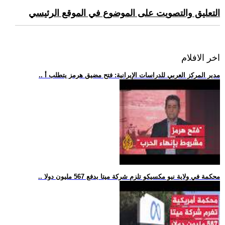
التعليق والتصويت على الموضوع في الموقع الرئيسي
اخر الافلام
.. مدير المركز العربي للدراسات الإيرانية: فتح مضيق هرمز يتطلب أ
.. محكمة في ولاية نيو مكسيكو تلزم شركة ميتا بدفع 567 مليون دولا