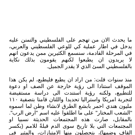
ما يحدث الان من تهجم على الفلسطيني والتمنن عليه
يدخل في اطار عملية كي للوعي الفلسطيني والعربي،
في المرحلة القادمة، سنسمع الكثيرين ممن يدعون انهم
لا يريدون ان يطبعوا لكنهم يقومون بذلك نكاية
بالفلسطيني السئ الذي لا يقدر الجميل.
منذ سنوات قلت: من اراد ان يطبع فليطبع، لم يكن هذا
الموقف استنادا الى رؤية خارجة عن الصف او دعوة
للتطبيع، ولكنه رؤية استندت الى دراسة مستفيضة
لتجربة امريكا واستراليا تحديدا واللتان قامتا بتصفية ١١٠
مليون هندي احمر بابشع الطرق لانشاء وطن لما اسموه
"الشعب المختار" على ما اطلقوا عليه اسم "ارض الرب".
بالمقابل، صارت هذه المجتمعات الحديثة نسبيا او
المجتمعات التي بلا تاريخ سوى الدم قبلةً للامم (بكسر
القاف وضمها)، يتحصلون منها الامتيازات، والمثير في