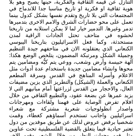
التنازل عن قيمه الثقافية والفكرية، حينها يصبح وهو بلا
هوية ثقافية او فكرية او تاريخ مناسبا جدا للاندماج في
المجتمعات التي بلا تاريخ وتقدم نفسها بشكل كدول بينما
تعمل على محو حضارات الشرق والامم الاخرى بتدميرها
تدمر وغيرها. التدمير خيار لما لا يمكن استلابه من تاريخنا
لحشوه في متاحف تحتل الجادات الراقية لمدن
مستحدثة، وكما فعل الاسرائيليون بتاريخنا اليبوسي
الكنعاني الذي يعتقلونه الان في متاحفهم جيدة التنظيم
وجميلة الشكل ومرتبكة المضمون، يتلخص الوضع هكذا:
آلهة حبيسة وأرض وشعب، ووعي يتم كيُّه ومضامين يتم
محوها وانشاء مضامين جديدة باستخدام عدة أدوات مثل
الاعلام وأسرله المناهج في القدس وسرقة المطعم
الكنعاني والعملة (الشيكل) والتطريز الذي يزين مضيفات
العال، والاحجار من القدس لزراعتها أمام مبانيهم التي لا
يزيد عمرها عن بضعة عقود، والتطبيع الثقافي من خلال
افلام تفرض الوصاية على فهمنا ولقاءات ومهرجانات
واصدار انطولوجيات شعرية مشتركة مع شعراء
اسرائيليين واجانب تستخدم أسماؤهم كغطاء، وقمت
شخصيا برفض عروض لذلك عن طريق موفدين من دول
تعتبر حيادية فيما يتعلق بالقضية الفلسطينية تحت عناوين
مثل فهم وجهات النظر من خلال الشعر وفهم الاخر