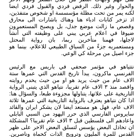
والحوار وغير ذلك. الرفض فردي والقبول فردي ايضا
لكنه يمر من تحت مظلة مؤسسسة او شخوص متنفذين،
اذ تزخر كتابات ادباء هنا وهناك باشارات الى محارق
وقصص ما زالت موضع جدل، بل ويصبح المستعمرون
ضيوفا في اعلام عربي يبني على وظيفته التي أُنشأ
لاجلها، فهمنا متأخرين ربما، بان رواية المحتل
ومستعمريه جزءً من السياق الطبيعي للاعلام، بينما هو
جزء اصيل من مرحلة كي الوعي.
نتتياهو في مؤتمر صحفي في باريس مع الرئيس
الفرنسي ماكرون، يبدأ تاريخ القدس التي عمرها ستة
الاف عام من حيث يريد هو او من حيث يخدم روايته
واقصد منذ ٣ الاف عام تقريبا، نتياهو الذي يتبنى الرواية
التاريخية على علاتها، يتناولها مجزوءة طبعا، والسؤال هنا:
اذا كان نتياهو يعترف بالرواية التاريخية التي عمرها ثلاثة
الاف عام، فهل هو مستعد ايضا لان يشكر ايران والقائد
سايروس الفارسي الذي حرر اليهود من السبي البابلي
واعادهم الى فلسطين قبل ٣ الاف عام تقريبا؟ المشكلة
ان تخاذل البعض يؤسس لتسلق البعض الاخر على ظهر
القدس للمرة المليون وترويج الذات كحماة وناصرين.