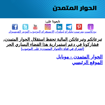
تابعونا على:
بودكاست
بنترست
تيلكرام
لينكدإن
الانستغرام
اليوتيوب
التويتر
الفيسبوك
تبرعاتكم وتبرعاتكن المالية تحفظ استقلال الحوار المتمدن،
فشاركونا في دعم استمرارية هذا الفضاء اليساري الحر
[اشترك في قناة ‫«الحوار المتمدن» على اليوتيوب]
الحوار المتمدن - موبايل
الموقع الرئيسي