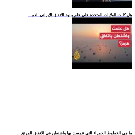
.. هل كانت الولايات المتحدة على علم ببنود الاتفاق الإيراني العم
.. ما هي الخطوط الحمراء التي تتمسك بها واشنطن في الاتفاق المرتق