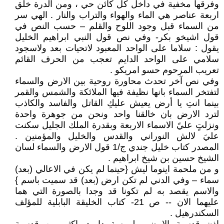
وفرقها مخفية في داخل كل كائن حي ، ومن الدرة خلق
اربعة عناصر هي الماء والهواء والتراب والنار . الهي سر
من السماء قبل وجود اللوح والقلم – حسب النص في
قول اشيخو بكر- وفي نص قول النبي ابراهيم الخليل
يقول : سلاما على الواحد المعبود لاتحيات بعد ولاسجود
سلامي على الواحد الدايم تعجب من الحرف القائم
تعريب المرحوم حسو امريكو .
وفي نص آخر تحدث محاورة روحية بين الارض والسماء
لتفتخر السماء بانها نظيفة فيها الملائكة والشمس والقمر
بينما انتِ يا أرض يعيش عليكِ القاتل والفاسد والكاذب
لترد الارض بان خالقنا واحد ونحن من جوهرة واحدة
ونزلتٍ عليً الاسماء الاربعة وبقدرة الملك الجليل سكنت
عليَ لالش النوراني والقدس والخليل والمؤمنين .
المصدر كتاب خليل جندي ج/1 قول الارض والسماء لسان
الشيخ حسين بن شيخ ابراهيم .
و من ملحمة اينوما ليش {حينما لم يكن في الاعالي (بعد)
سماء – وفي الدني لم تكن ارض (بعد) قد سميت باسم }
والاسم يقصد به لم تكونا قد وجدا بالصورة التي هما
عليهما الان -- ص 21- كتاب الخليقة البابلية للمؤلف
السكندرهيل .