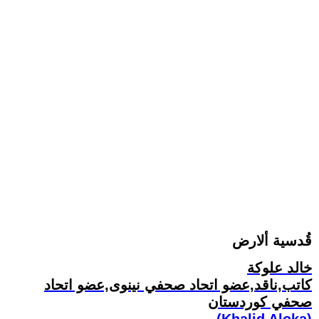
قُدسية ألارض
خالد علوكة
كاتب,ناقد,عضو اتحاد صحفي نينوى,عضو اتحاد
صحفي كوردستان
(Khalid Aloka)