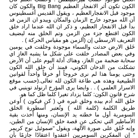
الكون تكون أثر الانفجار العظيم Big Bang والكون كان
موجود قبل الانفجارالعظيم ، ويقول القديس أغسطينوس
أن الله موجود خارج الزمان والمكان ويبدو ان الزمن قد
بدأ قبل الانفجار العظيم، و ذكر ان الله عندما اراد خلق
الكون اقتطع جزء من الزمن وتم الخلق منه ليضيف
التعريف الارسطي إن (ألزمن هو مقياس الحركة ) .
خَلق الارض حدثت والسماء موجودة وخلقت في يومين
وفي بعض المصادر خلقت على شكل ما يشبه الغاز اي
سحابة ضخمة من الغاز، وهناك أدلة اليوم على أن الأرض
تشكلت من الدخان الكوني، فمنذ أن خلق الله الكون
وحتى يومنا هذا لم نرى خروجاً أو خرقاً واحداً لقوانين
الطبيعية وهذه هي طاعة الكون لله تعالى.(حسب موقع
الاسرار العلمي ) . . وايضا يرى المؤرخ ارنولد توينبي في
شرح قانون الكون: كلما يزداد تغيرا كلما ظل كما هو.
خلق الله آدم بيده وخلق غيره في ( كن فيكون ) أوعن
طريق الكلمة (كلمة الله ) وتُعتبر أسطورة الخلق
السومرية أول ما خطته يد الإنسان، ومنها أخذت بقية
الأساطير التي تحكى عن قصة خلق الإنسان من الطين،
وإنه خُلق على صورة الآلهة، ويقول "صموئيل نوح كريمر
" إن المفكرين السومريين اعتقدوا اعتقادًا جازمًا بأن