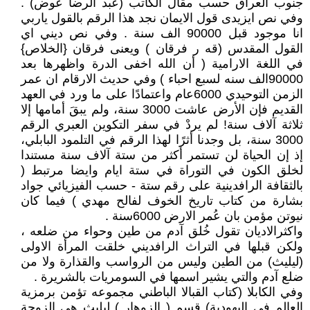
جنوب العراق حسب مقال الكاتب (عبد الرضا عوض) .
وفي نص ايزيدى قول الايمان نجد هذا الرقم بالقول ياربي
انا موجود قبل 90000 الف سنة . وفي نص ديني اي
القول المقدس (قه ر فرقان ) ويعنى فرقان {الخلاص}
في اللغة الارامية ( أن الله اخفى الدرة واظهرها بعد
90000الف سنه لسبع احباء ) وفي حديث الارقام ان عمر
الزمن التوحيدي 6000عام واعتمادًا على ما ورد في العهد
القديم فإن الأرض عاشت 3000 سنة، ولم يبقَ أمامها إلا
ثلاثة آلاف سنة! لم يردْ في سفر التكوين العبري الرقم
3000 سنة، بل وجدنا أثرًا لهذا الرقم في التلمود البابلي،
إذ إن الحياة لن تستمر أكثر من ستة آلاف سنة مستندا
لخلق الكون في التوراة في ستة ايام وايضا مرتبط (
بالثقافة الرافدينية على رقم ستة - حسب الفيزيائي جواد
بشارة من كتاب تاريخ الخوف لفالح مهدي ) فيما كان
نيوتن مؤمن بان عُمر الارض 6000سنة .
واكثرالاديان تقول خُلق آدم من طين وحواء من ضلعه ،
ولكن قبلها في التراث الرافديني خلقت المرأة الاولى
(ليليث) من الطين وليس من الرواسب والقذارة ولا من
ضلع آدم والتي يشير اسمها في السومريات بالشريرة .
وفي الكابلا (كتاب القبالا الباطني مجموعه تؤمن برمزية
العالم في اليهودية) قسم ( الزوهار ) ليليث هي الزوجة