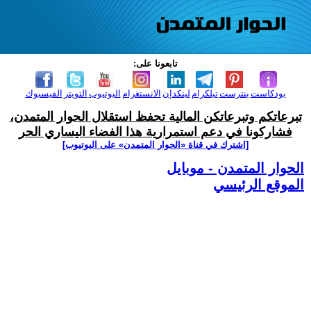
تابعونا على:
بودكاست
بنترست
تيلكرام
لينكدإن
الانستغرام
اليوتيوب
التويتر
الفيسبوك
تبرعاتكم وتبرعاتكن المالية تحفظ استقلال الحوار المتمدن،
فشاركونا في دعم استمرارية هذا الفضاء اليساري الحر
[اشترك في قناة ‫«الحوار المتمدن» على اليوتيوب]
الحوار المتمدن - موبايل
الموقع الرئيسي