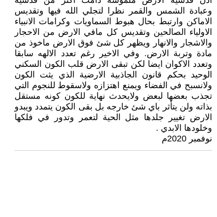
اذن قدسية الارض ملموسة دامت اكثر من قدسية
وعبادة الشمس والقمر نظرا لتجلي الله فيها وتقديس
الاماكن وارتبط بحال هبوط السماويات وكرامات الانبياء
الاولياء الصالحين وتقديس كل مافي الارض من الاحجار
والاشجار والانهار ويظهر كل شئ فوق الارض ماخوذ من
مادة وتربة الارض. وفي الاخير رغم تعدد الالهه سابقا
وتعدد الاكوان ايضا لكن تبقى الارض قلب الكون السكني
الوحيد بحكم قانون الجاذبية الارضية الذي يثت الكون
ولانسبح في الفضاء ويمنع اهتزازه ولاسقوط للنجوم التي
تجذب بعضها لبعض ولايحدث نهاية للكون كونه مستقل
بذاته ولن يتأثر باي شئ خارجه بل بقى الكون يتمدد ويبدو
الارض تغيير جلدها مثل الحية لتعمر وتدور في فلكها
وخلودها الابدي .
نوفمبر 2020م