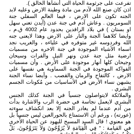
تفرعت على جرثومة الحياة التي أنشأها الخالق ).
اذن كان صنع الله لآدم من مادة وطينة الارض وعليه لابد
الجنه تكون على الارض ، فيما العالم السفلي جنة
السومريون . وعاش آدم في جنة عدن (آيدن تعني سهل
او بستان ) في بلاد الرافدين بحدود عام 4002 ق.م ،
وايضا كلاهما الجنة والنار على الارض وهذا لايعنى جنه
الله وفردوسه غير متوفره في علياءه ، والغريب نجد
اسماء الأشياء الموجودة في جنة الاخره من مسميات
ارضية مثل جنة عدن ونهر النيل والفرات وسيحان
وجيحان كلها أنهار موجودة على الأرض . وأن مسميات
الفواكه الموجودة في الجنة السماوية هي نفسها على
الارض ، كالتفاح والرمان والقصب . وأيضا نساء الجنة
يشبهن نساء الأرض في الأساسيات من مُكونات الجسم
البشري .
والملائكة لايتواصلون جنسياً في الجنة كذلك الجنس
البشري لايعمل نجاسة في حضرة الرب والاشارة بدأت
من آدم عندما لم يغادر الجنه إلا بعد انكشاف سوءته
(عورته) ، ورغم أن الاستمتاع بالحورالعين ليس جنسياً بل
هو معنوي ! قال السيد المسيح لليهود عن الحياة الأُخرى
في القيامة : " فِي الْقِيَامَةِ لاَ يُزَوِّجُونَ وَلاَ يَتَزَوَّجُونَ، بَلْ