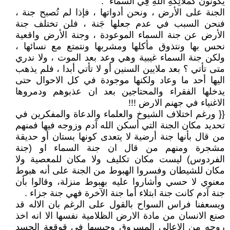
يَكُونُونَ كَمَلاَئِكَةِ اللهِ فِي السَّمَاء ".
الجنة على الأرض ، ونحن أدواتها ، فإذا لم تُصبح جنة ،
فنحن السبب في عدم جعلها جَنة ، فلن تختلف جنة
الأرض عن جنة السماء الموعودة ، وجنة الأرض واقعية
نحس بها ونتذوق مأكلها ومشربها ونتمتع مع نسائها ،
ولكن جنة السماء غيبية وهي وعد بعد الموت ، ولا ندري
متى تأتي ؟ بعد ملايين السنين أو لا تأتي أبدا ، فلم يذهب
اليها أحد ما وعاد ولكنها موجودة في كل الاحوال حتى
يدخلها الفقراء والمحتاجين بعد ان عذبوهم ودمروها
الاغنياء في جهنم الارض !!!
{{ ورغم اختلاف الشيوخ والعلماء والدعاة والمفكرين في
تحديد مكان الجنة التي أسكن الله آدم وزوجه فيها فمنهم
من قال بأنها جنة أرضية لا يتعدى كونها بستان أو حديقة
مشجرة ومنهم من قال ان جنة السماء او (جنة
الفردوس) ليست مكان تكليف ولا مكان للمعصية ولا
مكان للشيطان وفسروا الهبوط من الجنة على أنه هبوط
معنوي لا حسي وأشاروا عليه بهبوط منزلة، وقالوا بأن
جنة آدم كانت جنة ابتلاء أما جنة الآخرة فهي جنة جزاء .
ويسعفنا فراس السواح بالقول على الرغم بان الاله قد
صنع الانسان من مادة الارض الظلامية نفسها الا انه اخذ
روحه من الاعالي المسروق وحبسها في قوقعة الجسد