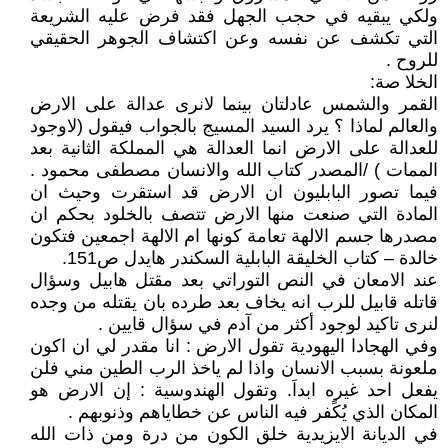
ولكي يبقيه في حجب الجهل فقد فرض عليه الشريعة
التي تكشف عن نفسه وعن اكتشاف الجوهر الحقيقي
للروح .
الخلا صة:
القمر والشمس عادلتان بينما لانرى عدالة على الارض
والعالم لماذا ؟ يرد السيد المسيج بالجواب فيقول (لاوجود
للعدالة على الارض انما العدالة هي المملكة الثانية بعد
الممات ) /المصدر كتاب الله والانسان مصطفى محمود .
فيما تصور البابليون ان الارض قد استقرت وحيث ان
المادة التي صنعت منها الارض تتصف بالخلود بحكم ان
مصدرها جسم الالهة تعامة كونها ام الالهة اجمعين فتكون
خالدة – كتاب الخليقة البابلية السكندر هايدل ص151.
عند الامعان في النص التوراتي بعد مقتل هابيل وسؤال
قاتله قابيل للرب انه يخاف بعد طرده بان يقتله من وجده
لنرى تاكيد لوجود أكثر من آدم في سؤال قايين .
وفي الهجادا اليهودية تقول الارض : انا مقدر لي ان اكون
ملعونة بسبب الانسان واذا لم ياخذ الرب الطين مني فلن
يفعل احد غيره ابداَ. وتقول الهندوسية : إن الارض هو
المكان الذي يُكًفر فيه الناس عن خطاياهم وذنوبهم .
في الديانة الايزيدية خلق الكون من درة ومن ذات الله