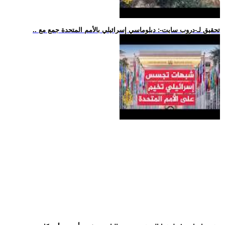
.. تحقيق لـ-دروب سايت-: دبلوماسي إسرائيلي بالأمم المتحدة جمع مع