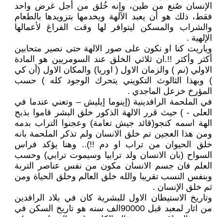
الإنسان صُنع من طين، وإنه خُلق من أجل غرض واحد
فقط، ذلك هو أن يعبد الآلهة ويخدمها بتزويدها بالطعام
والشراب والمسكن ليتوافر لها وقت الفراغ لأعمالها
الإلهية .
وياريت كنا او نكون على صور الالهة حتى نصير متحابين
أكثر وأكثر !!.ان ثلاثي الخلق عند السومريين هو المادة
الاولي (نم ) والزمان الاول ( اوريا) والمكان الاول (أن كي
) وبهذا الثالوث التكويني يتحرك الوجود كله ) حسب
المؤرخ خزعل الماجدي .
في الملحمة الرافدينية (إينوما إيليش – وتعني عندما في
العلى - ) حيث قرر الالهة الذكور خلق البشر قاموا بذبح
الهة اسمه كنجو(قائد جيش تعامة) وعجنوا التراب بدمه
ومن هذا العجين تم خلق الانسان ولم تذكر الملحمة بانه
خلق الحيوان من تراب او دم !!).. وهنا يؤكد فراس
السواح (بان الانسان ولد ترابيا وسيموت ترابي) وحسب
العلم فان جسم الانسان مكون من نفس عناصر التربة
وبنفس النسب تقريبا والله خلق العالم وخلق الحياة ومن
ثم خلق الإنسان .
وتاريخ الاستيطان الاول للبشرية كان في بلاد الرافدين
من اثار لمعبد قبل 90000الف سنه هو تاريخ السكن في