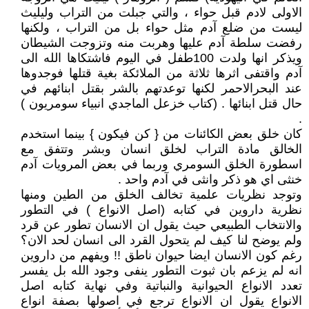
الاولى لادم قبل حواء ، والتي جبلت من التراب وليليث
ليست من ضلع آدم مثل حواء بل من التراب ، ولكنها
رفضت سلطة آدم عليها وهربت منه وتزوجت الشيطان
ويذكر انها ولدت 100طفل في اليوم فاشتكاها الله الى
آدم واقتفى اثرها ثلاثة من الملائكة بغية قتلها فوجدوها
عند البحرالاحمر لكنها توعدتهم بالشر بقتل ابنائهم في
حال قتل ابنائها . (كتاب خزعل الماجدي انبياء سومريون )
.
كان خلق بعض الكائنات من { كن فيكون } بينما استخدم
الخالق مادة التراب لخلق انسان وبشر وتتفق مع
اسطورة الخلق السومري وربما في بعض المرويات آدم
خنثى اي هو ذكر وانثى في آدم واحد .
وتوجد نظريات علمية تخالف الخلق من الطين ومنها
نظرية داروين في كتابه (اصل الانواع ) في التطور
والانتخاب الطبيعي حيث يقول ان الانسان تطور عن قرد
ولم يوضح لنا كيف لم يتحول القرد الى انسان لحد الان؟
رغم كون الانسان ايضا حيوان ناطق !! ويفهم من داروين
انه لم يزعم بان ثبوت التطور ينفى وجود الله بل يفسر
تعدد الانواع الحيوانية والنباتية وفي نهاية كتابه اصل
الانواع يقول ان الانواع ترجع في اصولها بصفة انواع