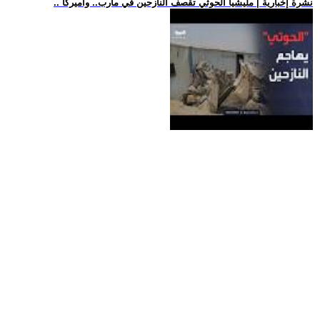
.. نشرة إخبارية | مليشيا الحوثي تقصف النازحين في مأرب.. وأميركا