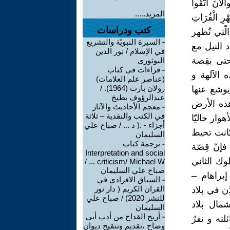
َ اتَّقُوا
المزيد.....
هْرِ الْفُرَاتِ
كتب ودراسات
تعُجّ بالنّصوصِ الّتي تُظهر
-
السيرة النبويّة والتشريع
د النيل مع
في الإسلام / نور الدين
حتى بقِصة
البوثوري
-
قراءات فى كتاب
 الآلهة و
(عناصر علم العلامات)
رولان بارت (1964). /
 يوشع عنها
عبدالرؤوف بطيخ
هذه الأرض
-
معجم الأحاديث والآثار
في الكتب والنقدية – ثلاثة
وار حاليّا
أجزاء - .( د ... / صباح علي
كانت تحيط
السليمان
-
ترجمة كتاب
ين (الفصل 2: آيات 10-14) و أيضاً فإنّ قِصّة
Interpretation and social
ب الملوك الثاني
criticism/ Michael W ... /
صباح علي السليمان
 إبراهام –
-
السياق الافرادي في
القران الكريم ( دار نور
إحدى أقدَم المدُن في بلاد
للنشر 2020) / صباح علي
هُ إلى حَرّان Haran الواقعة شمال بلاد
السليمان
-
أريج القداح من أدب أبي
لته و نفرٌ
وضاح ،تقديم وتنقيح ديوان