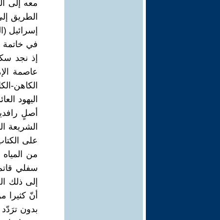
معه إلى ال
الطريق إلى
إسرائيل (التكوين فصل 1
في خاتمة كت
إذ نجد سكان
عاصمة الإم
الكاهن-الك
أصلٍ رافدي
الشريعة الم
على الكتاب
من المياه 
سفلي قاتم 
إلى ذلك الع
أنّ كثيرا م
بدون ترَدّد