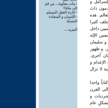
إسرائيل و
-
مات معاوية... من قم
دمون ذاتَ
إلى مكة!!
-
كارثة العقل المسلم
عالم. هذه
-
الإنسان و السعادة
النسبيّة
تلف كثيرا
بين داخل
المزيد.....
نفس الإله
 و سليمان
، و ظهور
يان أخرى.
الإعدام و
ة لا تزال
يس في الحقيقة كتاباً واحدا
ة ممتدةً من حوالي القرن
سَرديات و
بشكلٍ عام