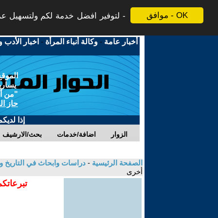
موافق - OK
لتوفير افضل خدمة لكم ولتسهيل عملي
أخبار عامة
-
وكالة أنباء المرأة
-
اخبار الأدب و
الموقع
يسارية
"من أج
حاز ال
إذا لديك
الزوار
اضافة/خدمات
بحث/الارشيف
الصفحة الرئيسية
-
دراسات وابحاث في التاريخ و
أخرى
تبرعاتكم