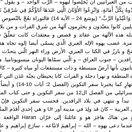
ن العبرانيين أن يُخلِصوا ليهوه – الرّب الواحد – و يقول "والآن
ُوهُ بِكُلِّ أَمَانَةٍ، وَانْزِعُوا الأَوْثَانَ الَّتِي عَبَدَهَا آبَاؤُكُمْ فِي شَرْقِيِّ نَ
وَفِي مِصْرَ وَاعْبُدُوا الرَّبَّ." (يوشع 24 – الآية 14) فالتوراة 
يليين كانوا يتعبّدون و يحتَرِمون آلهةً من شَرق الفرات و من بلا
مله هذه الآلهة من عقائد و قصص و معتقدات كانت تتعلّقُ 
ة. غضب يهوه الإله العبري الّذي يسمّى أيضا إلوه تجاه هذه
ضحٌ و بارزٌ في الكتا ب العبري. الأرض وراء النهر الّتي يتحدّث
افدين – جنوب العراق – و الّتي سمّاها اليونان ميسوپوتاميا. 
انيون بأنها أرضٌ منبسطة و ذات مستنقعات أو مياه كثيرة – كالأه
 المنطقة و نهرا دجلة و الفرات كانا يحيطان بجنّة عَدَن التي 
بها أربعة أنهارٍ كما يخبرنا سفر التكو
الشعب الإسرائيلي من الفصل ال12 من سفر التكوين و حتى كتا
الفصل 25 تبدأ و تنتهي في بلاد الرافدين. فحسب سفر التكوين فإنّ
إبراهيم في العربية – كانَ قد ولِدَ في مدينة أور Ur و هي 
الرافدين و من هناكَ هاجَرَ هو و عائلت
ندما دعى يهوه – الله – إبراهيمَ لاتبّاعه ، سارَع إبراهيم و عائ