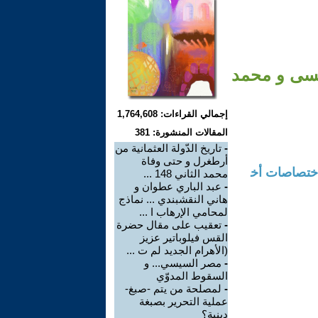
عيسى و محمد
إجمالي القراءات: 1,764,608
المقالات المنشورة: 381
-
تاريخ الدّولة العثمانية من
أرطغرل و حتى وفاة
اختصاصات أخ
محمد الثاني 148 ...
-
عبد الباري عطوان و
هاني النقشبندي ... نماذج
لمحامي الإرهاب ا ...
-
تعقيب على مقال حضرة
القس فيلوباتير عزيز
(الأهرام الجديد لم ت ...
-
مصر السيسي... و
السقوط المدوّي
-
لمصلحة من يتم -صبغ-
عملية التحرير بصبغة
دينية؟