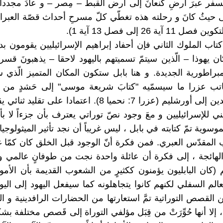
سفر عبرَ أرضِ كَنعانَ إلى أرض القبط – مِصر – و عادَ مجددا
 حيثُ كانَ و رحلته هذه تغطّي كلّ مسرحِ أحداث قصّة العبران
1 آية 26 إلى فصل 13 آية 1).
اب الملوك الثاني فإن أحفاد إبراهيم الإسرائيليين يقومون بدو
 يهوذا – الّذين سيتمّ تسميتهم باليهود لاحقا – يذهبونَ قسراً
براطورية الجديدة. و هنا بابل ستكون المكان المتميز الّذي س
اتب عزرا ما سيسمّيه "كتابَ شريعة موسى" إلى حَشدٍ من ا
اليهود العائدين إلى أورشليم (عزرا 7: نحميا 8). اعتمادا على ت
ني للإسرائيليين و معَ وجود نصّ توراتي يعترف بأن جزءاً لا 
وسوية تمّ كتابته في بابل ، ليس غريباً أن نجد تأثير الميثولوجيا 
 المقدّس العبري. فمن فكرة أنّ الوجود قبل الخلق كان كمّا 
الهائجة ، إلى فكرة أن عائلة واحدة نجت من طوفانٍ عالمي و 
(كان البابليون يؤمنون ككثيرٍ من الشعوب القديمة بأن الأمو
الم السفلي لكنهم كانوا يتجاهلونه كما سيفعل اليهود إلى اليوم
ن القصص التوراتية تمَّ استعارتها من الحضارات الرافدينية و ا
 ، إلا أنها حُوِّرَتْ من قِبَل مؤلفي التوراة إلى قَصص مختلفة ب