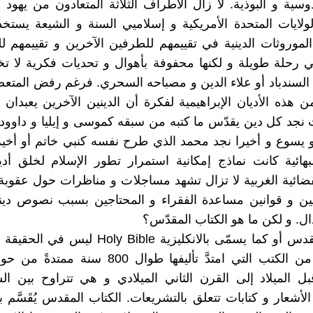
دوسية و البوذية. لا زال الأطراف الثلاثة المتعادون من يهود 
لايات المتحدة الأمريكية و إسلاميي السنة و الشيعة يستخ
 الموروثات الدينية في تقييمهم للطرفين الآخرين و تقييمهم لل
 رحلة طويلة و لكنها محفوفة بأهوال و تحديات فكرية لا تخ
سندباد أو علاء الدين و مصباحه السحري. فرغم رفض المتعص
ن هذه الأديان الإبراهيمية لفكرة أن الدينين الآخرين يعبدان 
 نجد كل دين يقدّس ما كتبه من سبقه كموسى و إيليا و داوود
يسوع و أخيرا نجد محمد الذي طرح نفسه كنبي خاتم أو أخير
البهائية كانت نماذج إمكانية استمرار تطور الإسلام لخلق أد
قضائية الغربية لا تزال تشهد مساجلات و مناظرات حول عقوبة 
يين و قوانين مساعدة الفقراء و المحتاجين بسبب نصوص ديني
. و لكن ما هو الكتاب المقدّس؟
الكتاب المقدس أو كما يسمّى بالانكليزية Holy Bible ل
بل العديد من الكتب التي امتدَّ تأليفها طوال 800 سن
 الميلاد إلى القرن الثاني الميلادي و هي تتراوح بين ال
لأشعار و كتابات تتعلق بالتشريعات. الكتاب المقدس يُقَسَّم 