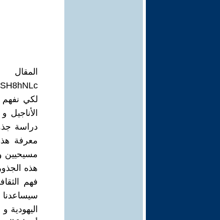
المقال 
CgSH8hNLc
لكي نفهم ال
الأناجيل و
دراسة جذور
مسيحيين و
هذه الجذور
فهم الثقاف
سيساعدنا ع
اليهودية و 