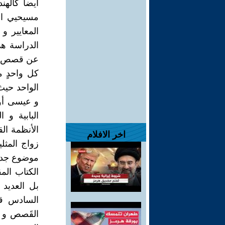
أيضا كالهن
مسيحيي الو
المعايير و
الدراسة هي
عن قصص ال
كل واحدٍ م
الواحد حيث
و عيسى أو 
البابية و 
الأنظمة ال
اخر الافلام
زواج المثل
موضوع جدال
السادس قبل
القَصص و ا