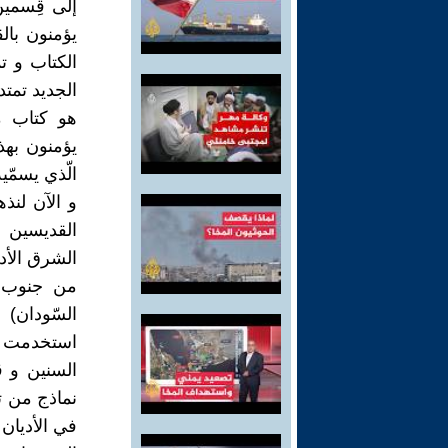
إلى قِسمين 
يؤمنون بال
الجديد تمتد
هو كتاب م
يؤمنون بهذ
الّذي يسمّي
و الآن لنذ
القديسين 
الشرق الأدن
من جنوب ال
السّودان) 
استخدمت ف
السنين و ق
نماذج من ت
في الأديان 