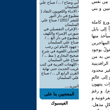
ً مِن نفس
أبي وضاح / ... / صباح علي
السليمان
يين و بني
-
الادباء واللغويون النقاد (
مطبوع في دار النور
للنشر 2017) / صباح علي
رةٍ كاملة
السليمان
 إلى بابل
-
الإعراب التفصيلي في
سورتي الإسراء والكهف
يأخذ منها
(مطبوع في دار الغ ... /
صباح علي السليمان
لمهاجرين
-
جهود الامام ابن رجب
قليد ثنائي يقولُ بوجود
الحنبلي اللغوية في شرح
صحيح البخاري ( مط ... /
بأس به من
صباح علي السليمان
الرافدينية
-
اللهجات العربية في كتب
غريب الحديث حتى نهاية
غير محدود
القرن الرابع ال ... / صباح
إلى عالمٍ
علي السليمان
ات ينتهون
المزيد.....
). و رغمَ
المعجبين بنا على
لفرعونية و
الفيسبوك
شكلٍ مذهل.