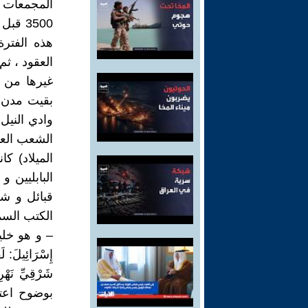
المجمعات 
3500 ق
هذه الفترة
العقود ، ث
غيرها من ا
بقيت مدن 
وادي النيل
الميلاد) ك
البابليين و
قبائل و شع
– و هو خليفة 
إِسْرَائِيلَ: لَق
شَرْقِيِّ نَه
بوضوح اعتر