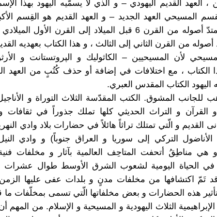
، العهد القديم اليهودي – و الذي لا يسمّيه اليهود بهذا الإسم
قسم المسيحي العهد الجديد – و العهد القديم هو القِسم الأك
الكتاب و تمتدّ أصوله من القرن 6 قبل الميلاد إلى القرن الأول المي
 أصوله من القرن الثاني إلى الثالث ، و هذا الكتاب بعهديه القدي
سيحي لأن المسيحيين – الكاثوليك و الپروتستانت و الأر
ا الكتاب ، مع اختلافات في إضافة أو حذف كُتُبٍ من العهد ال
ه اليهود الكتاب المقدس العبري.
هب للجانب المشوق. الكتب المقدّسة الثلاث التوراة و الأناجيل
و القرآن و التراث الحديثي كلها تملك جذوراً في ثقافات 
ى القديم و الّتي تمتلك تراثاً هائلاً في حضارات بلاد وادي النهرين
أناضول التركي إلى سوريا و العراق جنوباً) و وادي النيل
و هي مناطِقُ أتحفت المتاحِف العالمية بآثار و مخلفات فني
ي الحياة اليومية لشعوب الشرق الأوسط طوال عشرات ا
د تَمّ اكتشافها من مخلفات مدنٍ و بلدات عفى عليها الزم
أثير هذه الحضارات و بعض مخلفاتها الّتي تسمى بمخلّفات ما قب
الإبراهيمية الثلاث اليهودية و المسيحية و الإسلام. من المهم أ