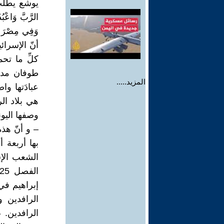
يوشع يطلب م
الرَّبَّ وَاعْبُد
أنّ الإسرائ
كلِّ ما تح
طوفان مدمر
المزيد.....
عبادَتها وا
هي بلاد الر
وصفها اليون
– و أنّ هذه
الرافدين. ع