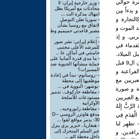
رة حوالي
-
وزير خارجية إيران: لا
محادثات مع أمريكا بظل
 بدءاً مِن
انتهاك مذكرة الت ...
التجارة و
-
سوريا تعلن التوصل
لاتفاق مع روسيا بشأن
د الموت و
مصير قاعدتي حميميم وط
ربي. و إذ
...
-
إعلام إيراني: نشر صور
قدماء في
للمرشد الأعلى مجتبى
خامنئي في أماكن عا ...
 الميلاد.
-
ما مدى قدرة ألمانيا على
الشعب العبري و الّذي ظهر في التاريخ نوعاً ما بشكلٍ متأخر (حوالي القرن ال9 قبل
حماية منشآتها الحيوية ضد
المسيرات؟
فراعنة و
-
-روساتوم- تبدأ في إعادة
عبريين مع
موظفيها إلى محطة
-بوشهر- النووية في ...
ئة و صورة
-
مقاطعة خاركوف.. تدمير
 2 حيث يخاطب يوشع العبريين
مستودعات للأسلحة
الأوكرانية
َّبُّ إِلَهُ
-
مقاطعة زابوروجيه..
مدفع هاوتزر الروسي -D-
ذُ الْقِدَمِ فِي
30- يدمر مواقع لقوا ...
 – تظهِر لنا
-
هنغاريا.. خنزير بري ينزل
عبر السلم المتحرك إلى
رافدين. و
داخل محطة الم ...