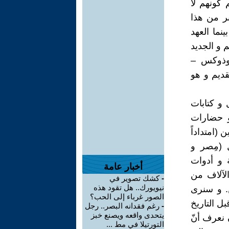
 كونهم لا
بر من هذا
لادي بينما العهد
م و الجديد
ثوذوكس –
قديم و هو
 و كتابات
و حضارات
 (امتداداً
 (مِصر و
ة و أدوات
أخبار عامة
لآلاف من
-
كشك تصوير في
نيويورك.. هل تقود هذه
ن. و سنرى
الصور غرباء إلى الحب؟
ل التاريخ
-
رغم فقدانه البصر.. رجل
يتحدى واقعه ويصنع خبز
ن نعرف أنّ
التورتيلا في مط ...