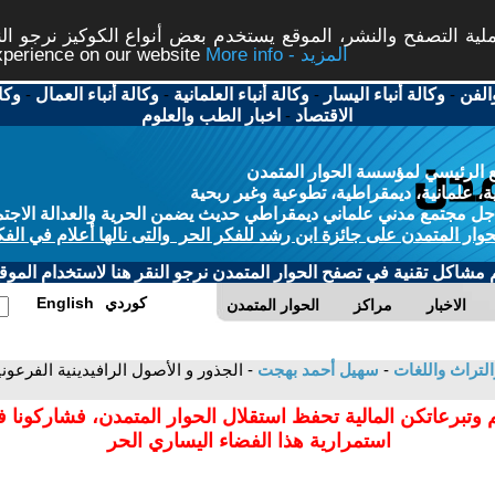
ة التصفح والنشر، الموقع يستخدم بعض أنواع الكوكيز نرجو النق
More info - المزيد
experience on our website
الفن
-
وكالة أنباء اليسار
-
وكالة أنباء العلمانية
-
وكالة أنباء العمال
-
وكا
الاقتصاد
-
اخبار الطب والعلوم
 الرئيسي لمؤسسة الحوار المتمدن
، علمانية، ديمقراطية، تطوعية وغير ربحية
ل مجتمع مدني علماني ديمقراطي حديث يضمن الحرية والعدالة الاجتم
حوار المتمدن على جائزة ابن رشد للفكر الحر والتى نالها أعلام في الفك
م مشاكل تقنية في تصفح الحوار المتمدن نرجو النقر هنا لاستخدام الموقع
كوردي
English
الاخبار
مراكز
الحوار المتمدن
التراث واللغات
-
سهيل أحمد بهجت
- الجذور و الأصول الرافيدينية الفرع
 وتبرعاتكن المالية تحفظ استقلال الحوار المتمدن، فشاركونا 
استمرارية هذا الفضاء اليساري الحر