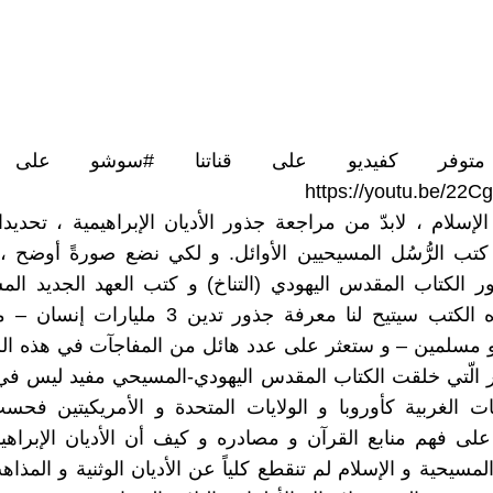
متوفر كفيديو على قناتنا #سوشو على ال
https://youtu.be/22
إسلام ، لابدّ من مراجعة جذور الأديان الإبراهيمية ، تحديدا 
 كتب الرُّسُل المسيحيين الأوائل. و لكي نضع صورةً أوضح ، 
 الكتاب المقدس اليهودي (التناخ) و كتب العهد الجديد الم
معرفة هذه الكتب سيتيح لنا معرفة جذور تدين 3 ملي
 مسلمين – و ستعثر على عدد هائل من المفاجآت في هذه الر
 الّتي خلقت الكتاب المقدس اليهودي-المسيحي مفيد ليس في
ات الغربية كأوروبا و الولايات المتحدة و الأمريكيتين فح
لى فهم منابع القرآن و مصادره و كيف أن الأديان الإبراهيم
المسيحية و الإسلام لم تنقطع كلياً عن الأديان الوثنية و المذا