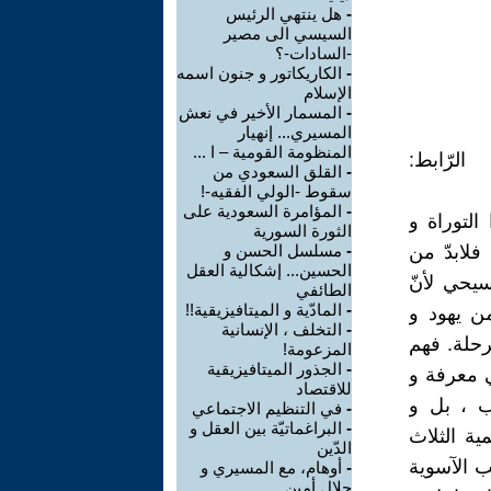
-
هل ينتهي الرئيس
السيسي الى مصير
-السادات-؟
-
الكاريكاتور و جنون اسمه
الإسلام
-
المسمار الأخير في نعش
المسيري... إنهيار
المنظومة القومية – ا ...
رّابط:
-
القلق السعودي من
سقوط -الولي الفقيه-!
-
المؤامرة السعودية على
التوراة و
الثورة السورية
فلابدّ من
-
مسلسل الحسن و
الحسين... إشكالية العقل
سيحي لأنّ
الطائفي
-
المادّية و الميتافيزيقية!!
ارات إنسان – من يهود و
-
التخلف ، الإنسانية
حلة. فهم
المزعومة!
-
الجذور الميتافيزيقية
 معرفة و
للاقتصاد
سب ، بل و
-
في التنظيم الاجتماعي
-
البراغماتيّة بين العقل و
ية الثلاث
الدّين
هب الآسوية
-
أوهام، مع المسيري و
جلال أمين