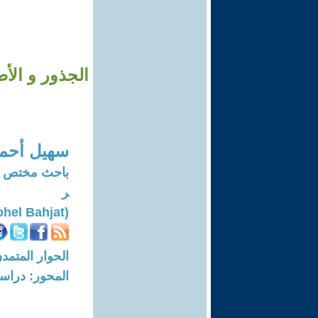
الجذور و الأ
سهيل أحم
باحث مختص بت
ر
(Sohel Bahjat)
الحوار المتمدن-العدد: 6734 - 20
المحور: دراسا