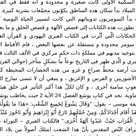
السكنية الأولى كانت صغيرة و محدودة و أنه فقط في الفت
بل الميلاد بدأ سكان هذه المناطق يكوّنون مجمّعات بشرية كبيرة. و
 بدأ السومريون تدويناتهم التي كانت لتسيير الحياة اليومية ك
م تطورت هذه الكتابات إلى قصص الآلهة و قصص الخلق و ما بع
لحكايات الّتي أثّرت في الكتاب العبري اليهودي و القرآن الع
سومر محدودة و مستقلة عن بعضها البعض ، قام الأقباط ال
 بتوحيد مدنهم في مملكةٍ ذات حكمٍ مركزي في الألف الثالث قبل
انت أرضه محطّ صراعٍ و غزو من هذه الحضارات المحيطة كال
 الآشوريين و الفرس و الإغريق ، و ينبغي أن لا ننسى تمازج ال
وبٍ سامية أخرى ، و كان لكلّ هذا أكبر التأثير في خلق هي
الكتب السماوية. نجد في كتابِ يوشع الفصل 24 الآية
موسى – يقول: "وَقَالَ يَشُوعُ لِجَمِيعِ الشَّعْبِ: «هَذَا مَا يَقُولُهُ الر
َدْ أَقَامَ أَجْدَادُكُمْ، وَمِنْ جُمْلَتِهِمْ تَارَحُ أَبُو إِبْرَاهِيمَ وَأَبُو نَاحُورَ مُنْ
ْرِ الْفُرَاتِ حَيْثُ عَبَدُوا آلِهَةً أُخْرَى." فالكتاب العبري – التوراة
افَ النّص المقدس بأنّ هذا الشعب امتلكَ أصولاً من بلاد ال