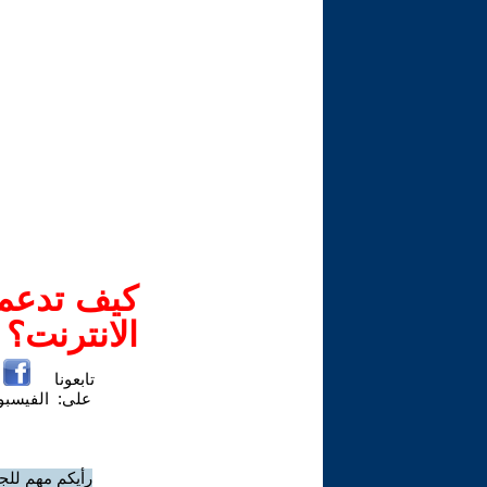
كيف تدعم-
الانترنت؟
تابعونا
على:
الفيسب
رأيكم مهم للج