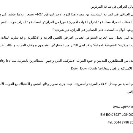
الي العراقي في ساحة الفردوس
نظم الحزب الشيوعي العمالي العراقي في الساعة السادسة من مساء هذا اليو
للافتات الحمراء مطالبة بـ" اخراج القوات الاميركية فورا من العراق"و المطالبة بـ" اشراف قوات الا
ضها الولايات المتحدة على الجماهير في العراق، غير شرعية!"
ت التي تحمل اسم الحزب الشيوعي العمالي العراقي باللغتين العربية و الانكليزية. و قد شارك المئات
المركزية" الشيوعية العمالية" و قد ابدى الكثير من المشاركين اهتمامهم بمواقف الحزب، و طالب عد
د من المتظاهرين المدنيين و جنود القوات الاميركية، الذين واجهوا المتظاهرين بالضرب. مما دعا رفاقن
ة. رافعين شعارات" Down Down Bush
م العديد من وسائل الاعلام المرئية والمقروءة. حيث جرى تصوير وقائع التجمع و الاشتباك مع القوات الام
اقي.
www.wpiraq.o
BM BOX 8927 LOND
Tel: 0044 7796 2