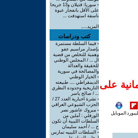
-
سوريا: قتيلان و13 جريحا
على الأقل بانفجار عبوة
ناسفة استهدفت ...
المزيد.....
كتب ودراسات
-
فيما السلطة مستمرة
بإصدار مراسيم عفو
وهمية للتخلص من قضية
ال ... / المجلس الوطني
للحقيقة والعدالة
والمصالحة في سورية
-
الخيار الوطني
انية على
الديمقراطي .... طبيعته
التاريخية وحدوده النظري
... / صالح ياسر
-
نشرة اخبارية العدد 27 /
الحزب الشيوعي العراقي
-
مبروك عاشور نصر
يبورد
الموبايل
الورفلي : آملين من
السلطات الليبية أن تكون
ح ... / أحمد سليمان
-
السلطات الليبيه تمارس
ارهاب الدوله على