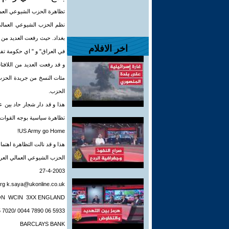
تظاهرة الحزب الشيوعي العم
بغداد. حيث رفعت العديد من ا
اخر الافلام
في العراق" و " اي حكومة تفر
و قد رفعت العديد من اللافتا
مئات النسخ من جريدة الحزب 
الحزب.
هذا و قد دار شجار حاد بين عد
تظاهرة سياسية بوجه القوات الاميركي
US Army go Home!
هذا و قد نالت التظاهرة اهتما
الحزب الشيوعي العمالي العر
27-4-2003
rg
k.saya@ukonline.co.uk
ON WCIN 3XX ENGLAND
5 7020/ 0044 7890 06 5933
BARCLAYS BANK