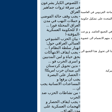
-
اللصوص الكبار يشرعون
فى سرقة ثروات جماهير
العراق
م الاحد الموافق 27-4- تجمعا اعلاميا حاشدا في ساحة الفردوس في العاصمة
-
يجب وقف حالة الفوضى
مم المتحدة على تشكيل حكومة
و حملات النهب في مدن
العراق المحتلة فورا ...
-
لا للحكومة العسكرية
 في التجمع الحاشد. و وزعت
-المؤقتة-!
د منهم الانضمام الى عضوية
-
بيان الحزب الشيوعي
العمالي العراقي حول:
انهيار سلطة النظام ا ...
ا الى تحويل هذا التجمع الى
-
يجب ايقاف الانتهاكات
بحق حياة و امن المدنيين
و اسرى الحرب فو ...
-
ندين تحويل كردستان
الى ميدان حرب امريكا!
يركية.
-
الحصار على البصرة
يجب ان يرفع! و
المساعدات الانسانية يجب
ان ...
-
من نشاطات الحزب ضد
الحرب
-
يجب ايقاف الحصار و
الهجمات العسكرية على
مدن العراق..