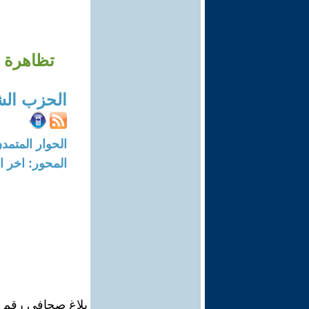
تظاهرة 
الحزب الش
الحوار المتمدن-العدد: 472 - 03
المحور: اخر ال
بلاغ صحافي رقم 4: