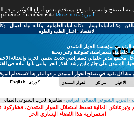
ة التصفح والنشر، الموقع يستخدم بعض أنواع الكوكيز نرجو النق
More info - المزيد
experience on our website
الفن
-
وكالة أنباء اليسار
-
وكالة أنباء العلمانية
-
وكالة أنباء العمال
-
وكا
الاقتصاد
-
اخبار الطب والعلوم
 الرئيسي لمؤسسة الحوار المتمدن
، علمانية، ديمقراطية، تطوعية وغير ربحية
ل مجتمع مدني علماني ديمقراطي حديث يضمن الحرية والعدالة الاجتم
حوار المتمدن على جائزة ابن رشد للفكر الحر والتى نالها أعلام في الفك
م مشاكل تقنية في تصفح الحوار المتمدن نرجو النقر هنا لاستخدام الموقع
كوردي
English
الاخبار
مراكز
الحوار المتمدن
ت
-
الحزب الشيوعي العمالي العراقي
- تظاهرة الحزب الشيوعي العمالي 
 وتبرعاتكن المالية تحفظ استقلال الحوار المتمدن، فشاركونا 
استمرارية هذا الفضاء اليساري الحر