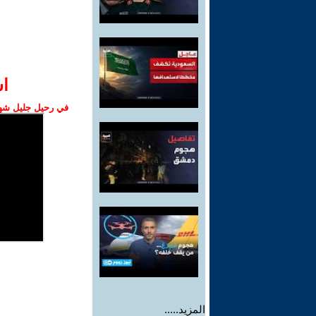
ا‫
في رحيل جليل شهبا
المزيد.....