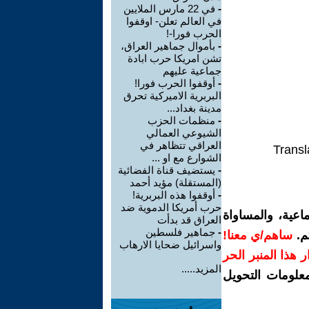
-
في 22 مارس الملايين
في العالم تعلن- اوقفوا
الحرب فورا-!
-
بأموال جماهير العراق،
تشن امريكا حرب ابادة
جماعية عليهم
-
أوقفوا الحرب فورا!
البربرية الاميركية تحرق
مدينة بغداد...
-
منظمات الحزب
الشيوعي العمالي
العراقي تتظاهر في
Transl
الشوارع مع او ...
-
يستضيف قناة الفضائية
(المستقلة) مؤيد أحمد
-
أوقفوا هذه البربرية!
حرب أمريكا الدموية ضد
اعية، والمساواة
العراق قد بدأت
-
جماهير فلسطين
م.
ساهم/ي معنا!
واسرائيل ضحايا الارهاب
رار هذا المنبر الحر
المزيد.....
معلومات التحويل