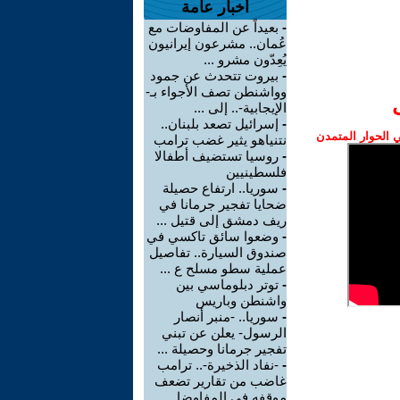
أخبار عامة
-
بعيداً عن المفاوضات مع
عُمان.. مشرعون إيرانيون
يُعِدّون مشرو ...
-
بيروت تتحدث عن جمود
وواشنطن تصف الأجواء بـ-
الإيجابية-.. إلى ...
-
إسرائيل تصعد بلبنان..
الحوار المتمدن
نتنياهو يثير غضب ترامب
-
روسيا تستضيف أطفالا
فلسطينيين
-
سوريا.. ارتفاع حصيلة
ضحايا تفجير جرمانا في
ريف دمشق إلى قتيل ...
-
وضعوا سائق تاكسي في
صندوق السيارة.. تفاصيل
عملية سطو مسلح ع ...
-
توتر دبلوماسي بين
واشنطن وباريس
-
سوريا.. -منبر أنصار
الرسول- يعلن عن تبني
تفجير جرمانا وحصيلة ...
-
-نفاد الذخيرة-.. ترامب
غاضب من تقارير تضعف
موقفه في المفاوضا ...