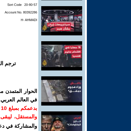
Sort Code 20-80-57
Account No. 80392286
H- AHMADI
ترجم ال
الحوار المتمدن م
في العالم العربي
ب
والمستقل، ليبقى ص
والمشاركة في دع