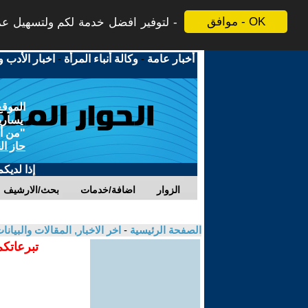
موافق - OK
لتوفير افضل خدمة لكم ولتسهيل عملي
أخبار عامة
-
وكالة أنباء المرأة
-
اخبار الأدب و
الموقع
يسارية
"من أج
حاز ال
إذا لديك
الزوار
اضافة/خدمات
بحث/الارشيف
الصفحة الرئيسية
-
اخر الاخبار, المقالات والبيانا
تبرعاتكم