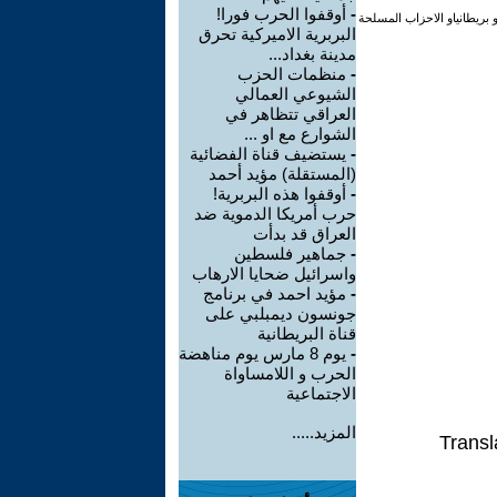
-
أوقفوا الحرب فورا!
 بريطانياو الاحزاب المسلحة
البربرية الاميركية تحرق
مدينة بغداد...
-
منظمات الحزب
الشيوعي العمالي
العراقي تتظاهر في
الشوارع مع او ...
-
يستضيف قناة الفضائية
(المستقلة) مؤيد أحمد
-
أوقفوا هذه البربرية!
حرب أمريكا الدموية ضد
العراق قد بدأت
-
جماهير فلسطين
واسرائيل ضحايا الارهاب
-
مؤيد احمد في برنامج
جونسون ديمبلبي على
قناة البريطانية
-
يوم 8 مارس يوم مناهضة
الحرب و اللامساواة
الاجتماعية
المزيد.....
Transl