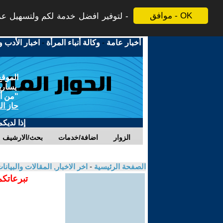
موافق - OK
لتوفير افضل خدمة لكم ولتسهيل عملي
أخبار عامة
-
وكالة أنباء المرأة
-
اخبار الأدب و
الموقع
يسارية
"من أج
حاز ال
إذا لديك
الزوار
اضافة/خدمات
بحث/الارشيف
الصفحة الرئيسية
-
اخر الاخبار, المقالات والبيانا
تبرعاتكم