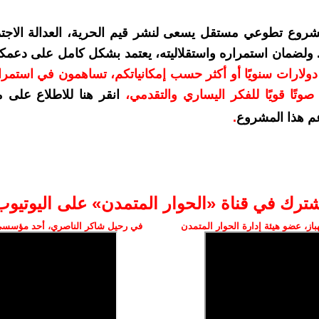
شروع تطوعي مستقل يسعى لنشر قيم الحرية، العدالة الاجتم
. ولضمان استمراره واستقلاليته، يعتمد بشكل كامل على دعمك
دعمكم بمبلغ 10 دولارات سنويًا أو أكثر حسب إمكانياتكم، تساهمون في استم
وتًا قويًا للفكر اليساري والتقدمي
،
انقر هنا للاطلاع على 
م هذا المشروع
.
شترك في قناة «الحوار المتمدن» على اليوتيوب
ز، عضو هيئة إدارة الحوار المتمدن
في رحيل شاكر الناصري، أحد مؤسسي 