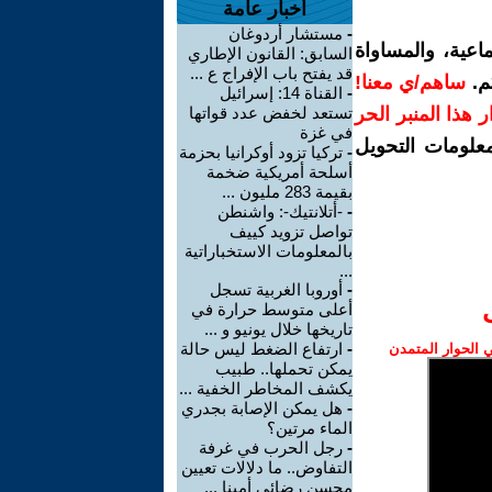
أخبار عامة
-
مستشار أردوغان
اعية، والمساواة
السابق: القانون الإطاري
قد يفتح باب الإفراج ع ...
م.
ساهم/ي معنا!
-
القناة 14: إسرائيل
رار هذا المنبر الحر
تستعد لخفض عدد قواتها
في غزة
معلومات التحويل
-
تركيا تزود أوكرانيا بحزمة
أسلحة أمريكية ضخمة
بقيمة 283 مليون ...
-
-أتلانتيك-: واشنطن
تواصل تزويد كييف
بالمعلومات الاستخباراتية
...
-
أوروبا الغربية تسجل
أعلى متوسط حرارة في
تاريخها خلال يونيو و ...
-
ارتفاع الضغط ليس حالة
الحوار المتمدن
يمكن تحملها.. طبيب
يكشف المخاطر الخفية ...
-
هل يمكن الإصابة بجدري
الماء مرتين؟
-
رجل الحرب في غرفة
التفاوض.. ما دلالات تعيين
محسن رضائي أمينا ...