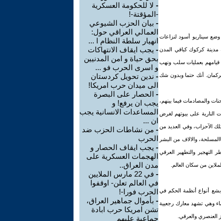
-
لا للحكومة العسكرية
-المؤقتة-!
-
بيان الحزب الشيوعي
العمالي العراقي حول:
وضع سيناريو أسود لنزاعات
انهيار سلطة النظام ا ...
-
يجب ايقاف الانتهاكات
 مدينة كركوك كباقي المدن
بحق حياة و امن المدنيين
ن قيامهم بعمليات سلب ونهب
و اسرى الحرب فو ...
تركمان. أنك حتما وبدون شك
-
ندين تحويل كردستان
الى ميدان حرب امريكا!
-
الحصار على البصرة
حنات والمصادمات فيما بينهم،
يجب ان يرفع! و
المساعدات الانسانية يجب
ت النارية على بيوتهم لغرض
ان ...
لك الآحزاب، وفي العديد من
-
من نشاطات الحزب ضد
الحرب
االمسلحة، والالاف من البشر
-
يجب ايقاف الحصار و
، يواجهون مخاطر التهجير والتطهير العرقي
الهجمات العسكرية على
مدن العراق..
لملاين من سكان العالم.
-
في 22 مارس الملايين
في العالم تعلن- اوقفوا
النظام البعثي، فلا يجوز بعد 35سنة من العيش في ظل أبشع أنواع أنظمة الحكم في
الحرب فورا-!
-
بأموال جماهير العراق،
ة عمياء، ففي عام 1959 غرقت هذه المدينة في الدماء وهي تشهد معارك رجعيية
تشن امريكا حرب ابادة
يز العنصري والعرقي.
جماعية عليهم