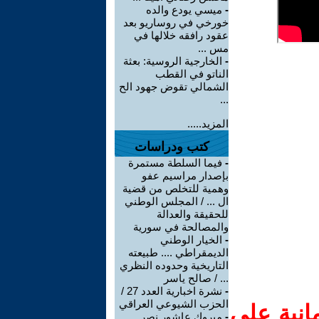
-
ميسي يودع والده
خورخي في روساريو بعد
عقود رافقه خلالها في
مس ...
-
الخارجية الروسية: بعثة
الناتو في القطب
الشمالي تقوض جهود الح
...
المزيد.....
كتب ودراسات
-
فيما السلطة مستمرة
بإصدار مراسيم عفو
وهمية للتخلص من قضية
ال ... / المجلس الوطني
للحقيقة والعدالة
والمصالحة في سورية
-
الخيار الوطني
الديمقراطي .... طبيعته
التاريخية وحدوده النظري
... / صالح ياسر
-
نشرة اخبارية العدد 27 /
الحزب الشيوعي العراقي
انية على
-
مبروك عاشور نصر