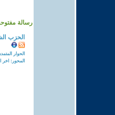
رسالة مفتوحة
الحزب الش
الحوار المتمدن-العدد: 467 - 03
المحور: اخر ال