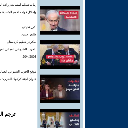
إننا نناشدكم لمساندة إرادة 
وإحلال قوات الامم المتحدة م
اكرر تحياتي
طاهر حسن
سكرتير تنظيم كردستان
للحزب الشيوعي العمالي العر
20/4/2003
موقع الحزب الشيوعي العمالي
عنوان لجنة كركوك للحزب: محكمة 
ترجم ال