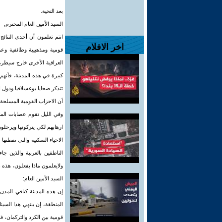
بعد التحية.
السيد الأمين العام المحترم,
انتم تعلمون أن أحدى النتائ
اخر الافلام
قومية ومذهبيية وطائفية وع
العراقية الأخرى خارج سيطرة 
كبيرة في هذه المدينة، فأنهم
تتذكر ضحايا يوغسلافيا ودول 
أن الاحزاب القومية المسلحة ا
وفي الليل تقوم عصابات الماف
ارهابهم لكي يتركونها ويرحل
الاحياء السكنية والتي تقطنها
ولايعلمون ماذا يفعلون، هذه ه
السيد الأمين العام:
قومية بين الكرد والتركمان، ف