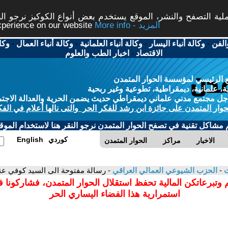
ة التصفح والنشر، الموقع يستخدم بعض أنواع الكوكيز نرجو النق
More info - المزيد
experience on our website
الفن
-
وكالة أنباء اليسار
-
وكالة أنباء العلمانية
-
وكالة أنباء العمال
-
وكا
الاقتصاد
-
اخبار الطب والعلوم
 الرئيسي لمؤسسة الحوار المتمدن
، علمانية، ديمقراطية، تطوعية وغير ربحية
ل مجتمع مدني علماني ديمقراطي حديث يضمن الحرية والعدالة الاجتم
حوار المتمدن على جائزة ابن رشد للفكر الحر والتى نالها أعلام في الفك
م مشاكل تقنية في تصفح الحوار المتمدن نرجو النقر هنا لاستخدام الموقع
كوردي
English
الاخبار
مراكز
الحوار المتمدن
ت
-
الحزب الشيوعي العمالي العراقي
- رسالة مفتوحة الى السيد كوفي عنا
 وتبرعاتكن المالية تحفظ استقلال الحوار المتمدن، فشاركونا 
استمرارية هذا الفضاء اليساري الحر