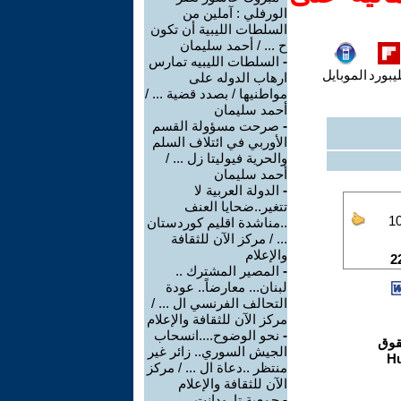
الورفلي : آملين من
السلطات الليبية أن تكون
ح ... / أحمد سليمان
-
السلطات الليبيه تمارس
يبورد
الموبايل
ارهاب الدوله على
مواطنيها / بصدد قضية ... /
أحمد سليمان
-
صرحت مسؤولة القسم
الأوربي في ائتلاف السلم
والحرية فيوليتا زل ... /
أحمد سليمان
-
الدولة العربية لا
تتغير..ضحايا العنف
..مناشدة اقليم كوردستان
... / مركز الآن للثقافة
والإعلام
-
المصير المشترك ..
لبنان... معارضاً.. عودة
التحالف الفرنسي ال ... /
مركز الآن للثقافة والإعلام
-
نحو الوضوح....انسحاب
الجيش السوري.. زائر غير
منتظر ..دعاة ال ... / مركز
الآن للثقافة والإعلام
-
جمعية تارودانت