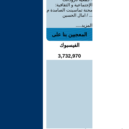
الإجتماعية و الثقافية:
محنة تماسينت الصامدة م
... / امال الحسين
المزيد.....
المعجبين بنا على
الفيسبوك
3,732,970