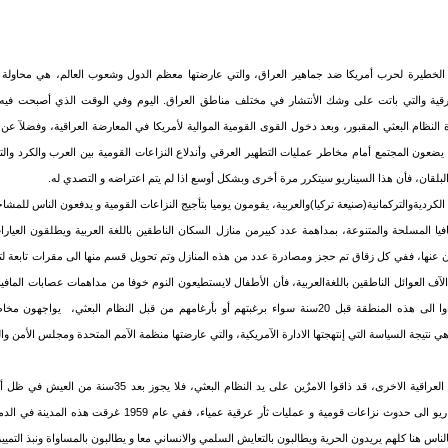
ج الخطيرة لحرب أمريكا ضد جماهير العراق، والتي عارضتها معظم الدول وشعوب العالم، هي محاولة 
رقية والتي باتت على وشك الأنتشار في مختلف مناطق العراق. اليوم وفي الوقت الذي أصبحت فيه
النظام البعثي المقبور، وبعد دخول القوى القومية الموالية لأمريكا في المعارضة العراقية، وفضلآ ع
 يضعون المجتمع أمام مخاطر عمليات التطهير العرقي وأندلاع النزاعات القومية بين العرب والكرد وال
البلقان، فأن هذا السيناريو سيتكرر مرة أخرى وبشكل أوسع اذا لم يتم اعتراضه و التصدي له.
لكرديةوالتركمانية(صنيعة تركيا)والعربية، يقومون يوميا بتأجيج النزاعات القومية و يدفعون الناس للمشا
يا المسلحة والمتنوعة، بمداهمة عدد كبيرمن منازل السكان الناطقين باللغة العربية ويطلقون العيارا
ون عنها، ففي كل زقاق تم حجز ومصادرة عدد من هذه المنازل وتم تحويل قسم منها الى مقرات تابعة لت
 الآف العوائل الناطقين باللغةالعربية، فأن الأطفال لايستطيعون النوم خوفا من مداهمات عصابات المافي
الناطقين بالعربية والذين جاءوا الى هذه المنطقة قبل 20سنة سواء برغبتهم أو بأرغامهم من قبل النظام البعثي
ي نتيجة السياسة التي إنتهجتها الادارة الآمريكية، والتي عارضتها منظمة الآمم المتحدة ومجلس الأمن وا
إن هذه المدينة كباقي المدن العراقية الاخرى، قد ذاقوا الامرٌين على يد 
المنطقة، إن ينتهي هذا السيناريو الى حدوث نزاعات قومية و عمليات ثأر عرقي
الناس هنا كلهم يريدون الحرية ويطالبون بالتعايش السلمي والانساني معا و يطالبون بالمساواة ونبذ التمي