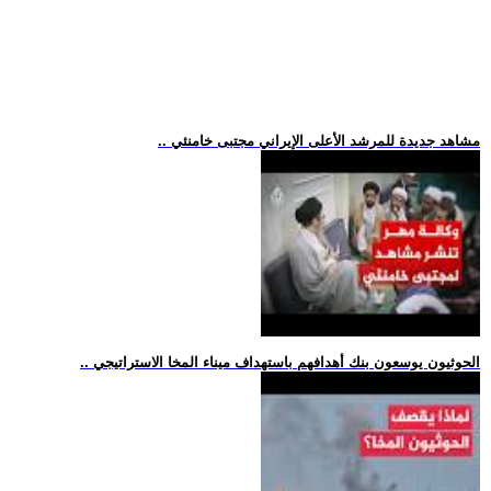
.. مشاهد جديدة للمرشد الأعلى الإيراني مجتبى خامنئي
.. الحوثيون يوسعون بنك أهدافهم باستهداف ميناء المخا الاستراتيجي