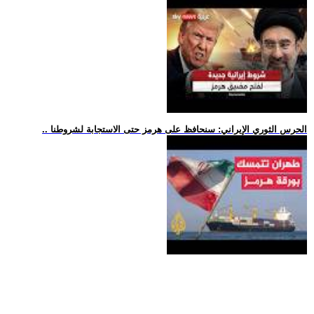
.. الحرس الثوري الإيراني: سنحافظ على هرمز حتى الاستجابة لشروطنا