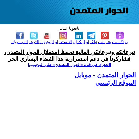
تابعونا على:
بودكاست
بنترست
تيلكرام
لينكدإن
الانستغرام
اليوتيوب
التويتر
الفيسبوك
تبرعاتكم وتبرعاتكن المالية تحفظ استقلال الحوار المتمدن،
فشاركونا في دعم استمرارية هذا الفضاء اليساري الحر
[اشترك في قناة ‫«الحوار المتمدن» على اليوتيوب]
الحوار المتمدن - موبايل
الموقع الرئيسي