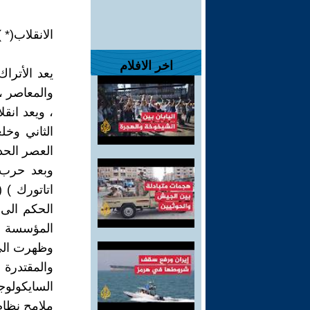
الانقلاب(* ) العسكر
اخر الافلام
والمعاصر ،
الثاني وخ
العصر الحديث 
المؤسسة ا
وظهرت الى 
والمقتدرة 
السايكولو
ملامح نظام 