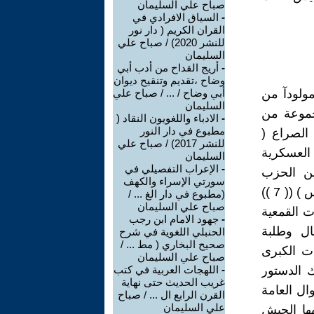
صباح علي السليمان
-
السياق الافرادي في
القران الكريم ( دار نور
للنشر 2020) / صباح علي
السليمان
-
أريج القداح من أدب أبي
وضاح ،تقديم وتنقيح ديوان
ويآ او مولودآ من
أبي وضاح / ... / صباح علي
السليمان
ماتيكي لمجموعة من
-
الادباء واللغويون النقاد (
مطبوع في دار النور
الصراع (
للنشر 2017) / صباح علي
 العسكرية
السليمان
-
الإعراب التفصيلي في
ين الحزب
سورتي الإسراء والكهف
الديمقراطي الحاكم وحزب الشعب المعارض ، حيث اختار ( عدنان مندريس ) (( 7 ))
(مطبوع في دار الغ ... /
صباح علي السليمان
ت القمعية
-
جهود الامام ابن رجب
ال وطلبة
الحنبلي اللغوية في شرح
صحيح البخاري ( مط ... /
ا سيما التظاهرات الكبرى
صباح علي السليمان
ر ان انتهاك الدستور
-
اللهجات العربية في كتب
غريب الحديث حتى نهاية
ال العامة
القرن الرابع ال ... / صباح
علي السليمان
ها الجيش