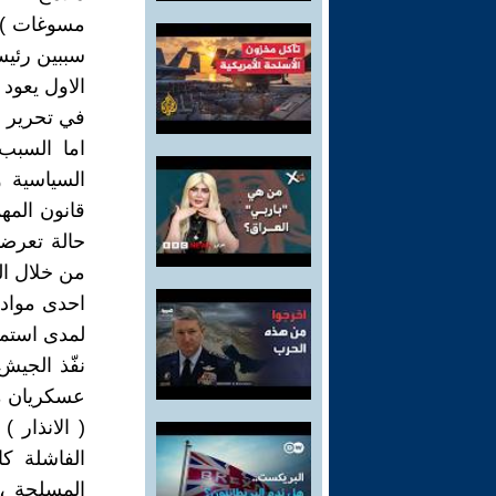
مسوغات ) ا
سببين رئيس
الاول يعود
في تحرير وت
اما السبب
السياسية 
قانون المه
حالة تعرضه
من خلال ال
احدى مواد 
لمدى استمرا
المسلحة ،