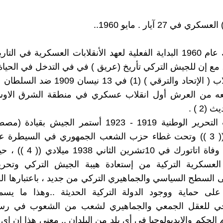
ي في 27 آيار . مايو 1960..
يعد الأتراك عام 1960 البداية الفعلية لعهد الأنقلابات العسكرية في ا
 مع إن للجيش التركي تأريخ (عريق ) في في التدخل في الحياة
، ويعد انقلاب ( الإتحاد والترقي ) (1) في 13 ني
لعه من العرش أول انقلاب عسكري في منطقة الشرق الا
(2 ) .
وبعد حرب التحرير الوطنية 1919 - 1923 أستمر الجيش ب
اتاتورك ) (( 3 )) وتحت غطاء حزب الشعب الجمهوري في السيطرة
الحكم الى وفاة اتاتورك في 10تشر
لعسكرية التركية من إستعادة هيبة الجيش التركي وتحرير 
السطح السياسي والجماهيري التركي من جديد ، باعتبارها القو
على حماية ووجود الدولة التركية الحديثة ..وهذا ما يسمى
جي للعقل الجمعي والجماهيري لشعب من الشعوب في رس
الحكم والإيديولوجيا في أي بلد من البلدان .. معنى هذا ان اي 