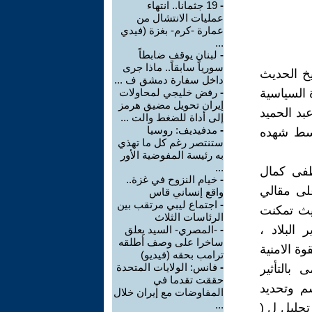
-
19 جثمانا.. انتهاء
عمليات الانتشال من
عمارة -كرم- بغزة (فيدي
...
-
لبنان يوقف ضابطاً
سورياً سابقاً.. ماذا جرى
لتاريخ الحديث
داخل سفارة دمشق ف ...
 السياسية
-
رفض خليجي لمحاولات
إيران تحويل مضيق هرمز
سان 1909 ضد السلطان عبد الحميد
إلى أداة للضغط والت ...
-
مدفيديف: روسيا
وسط شهده
ستنتصر رغم كل ما تهذي
به رئيسة المفوضية الأور
...
قيادة (مصطفى كمال
-
خيام النزوح في غزة..
 على مقالي
واقع إنساني قاس
-
اجتماع ليبي مرتقب بين
ين الثاني 1938 ميلادي (( 4 )) ، حيث تمكنت
الرئاسات الثلاث
البلاد ،
-
-المصري- السيد يعلق
ساخرا على وصف أطلقه
ة الامنية
ترامب بحقه (فيديو)
-
فانس: الولايات المتحدة
 بالتأثير
حققت تقدما في
م وتحديد
المفاوضات مع إيران خلال
...
تحليل ل (