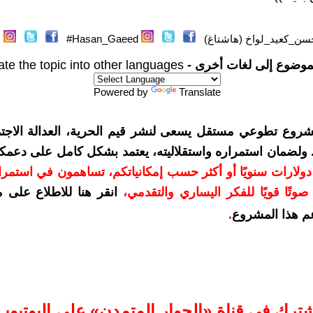
سن_كعيد_لواخ (هاشتاغ)
Hasan_Gaeed#
موضوع إلى لغات أخرى -
ate the topic into other languages
Powered by
Translate
شروع تطوعي مستقل يسعى لنشر قيم الحرية، العدالة الاجتم
. ولضمان استمراره واستقلاليته، يعتمد بشكل كامل على دعمك
دعمكم بمبلغ 10 دولارات سنويًا أو أكثر حسب إمكانياتكم، تساهمون في استم
وتًا قويًا للفكر اليساري والتقدمي
،
انقر هنا للاطلاع على 
م هذا المشروع
.
شترك في قناة «الحوار المتمدن» على اليوتيوب