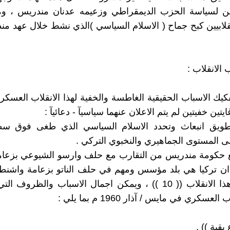
 لسياسة الحزب الديمقراطي وزعيمه عدنان مندريس ، و
الانقلاب :
فكيك الاسباب الحقيقية الغاطسة والخفية لهذا الانقلاب العسكر
تين خفيتين لم يتم الاعلان عنهما سياسيآ - دعائيآ :
تطويق انبعاث وتحدد الاسلام السياسي الذي طغى فوق 
ى المستوى الجماهيري والنخبوي التركي .
منع حكومة مندريس من التقارب مع حلف وارسو الشيوعي بزعا
ان تركيا هي بلد مؤسس ومهم في حلف الناتو بزعامة واشنطن
بأنها وراء هذا الانقلاب (( 10 )) ، ويمكن اجمال الاسباب والظرو
لعسكري في مايس / آذار 1960 م بما يلي :
بقية )) .