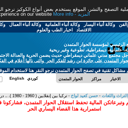
ة التصفح والنشر، الموقع يستخدم بعض أنواع الكوكيز نرجو النق
More info - المزيد
experience on our website
الفن
-
وكالة أنباء اليسار
-
وكالة أنباء العلمانية
-
وكالة أنباء العمال
-
وكا
الاقتصاد
-
اخبار الطب والعلوم
 الرئيسي لمؤسسة الحوار المتمدن
، علمانية، ديمقراطية، تطوعية وغير ربحية
ل مجتمع مدني علماني ديمقراطي حديث يضمن الحرية والعدالة الاجتم
حوار المتمدن على جائزة ابن رشد للفكر الحر والتى نالها أعلام في الفك
م مشاكل تقنية في تصفح الحوار المتمدن نرجو النقر هنا لاستخدام الموقع
كوردي
English
الاخبار
مراكز
الحوار المتمدن
التراث واللغات
-
حسن كعيد لواخ
- تركيا بين إنقلابين ( 1960 - 1980 ). .. دراسة تاريخية ورؤية سياسية . 1
 وتبرعاتكن المالية تحفظ استقلال الحوار المتمدن، فشاركونا 
استمرارية هذا الفضاء اليساري الحر