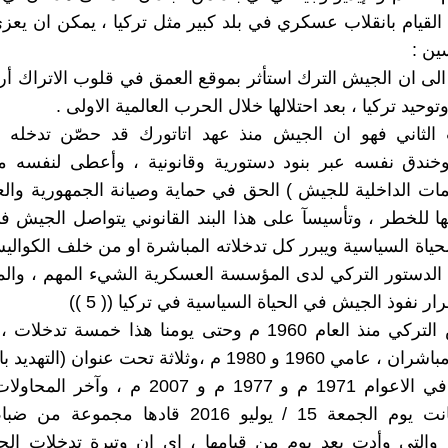
لقيام بانقلاب عسكري في بلد كبير مثل تركيا ، يمكن ان يعز
ين :
 الى ان الجيش الترك استأثر بموقع العمق في قلوب الاتراك أر
وحيد تركيا ، بعد احتلالها خلال الحرب العالمية الاولى .
 الثاني فهو ان الجيش منذ عهد اتاتورك قد حصّن تدخله ف
وخندق نفسه عبر بنود دستورية وقانونية ، وأعطى لنفسه م
مات الداخلية للجيش ) الحق في حماية وصيانة الجمهورية والع
ا للخطر ، وتأسيسآ على هذا البند القانوني يتواصل الجيش 
حياة السياسية ويبرر كل تدخلاته المباشرة او من خلف الكوالي
الدستور التركي لدى المؤسسة العسكرية الشيء المهم ، والمع
ر نفوذ الجيش في الحياة السياسية في تركيا (( 5 ))
نفّذ الجيش التركي منذ العام 1960 م وحتى يومنا هذا خمسة تدخ
عسكريان مباشران ، عامي 1960 و 1980 م ،وثلاثة تحت عنوان (ال
( الانذار ) في الاعوام 1971 م و 1977 م و 2007 م ، 
الفاشلة كانت يوم الجمعة 15 / يوليو 2016 قادها مجم
 والتي وأدت بعد يوم من قيامها ، اي ان وتيرة تدخلات ال