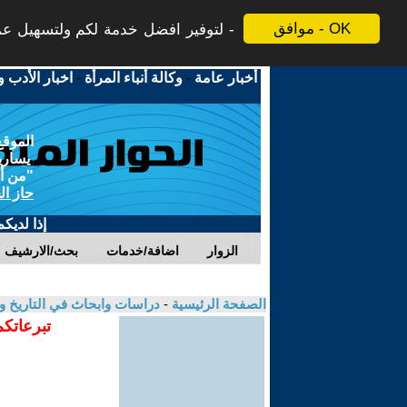
موافق - OK
لتوفير افضل خدمة لكم ولتسهيل عملي
أخبار عامة
-
وكالة أنباء المرأة
-
اخبار الأدب و
الموقع
يسارية
"من أج
حاز ال
إذا لديك
الزوار
اضافة/خدمات
بحث/الارشيف
الصفحة الرئيسية
-
دراسات وابحاث في التاريخ و
تبرعاتكم