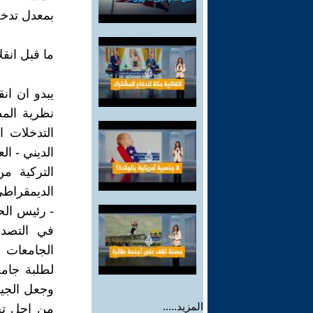
بمعدل تدخ
ما قبل انقلاب 960
التدخلات ا
الديني - ا
التركية م
- رئيس الح
في التصدي
وجعل الجيش
المزيد.....
من اجل تح