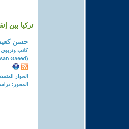
تركيا بين إنقلابين ( 1960 - 1980 ). .. دراسة
حسن كعيد 
كاتب وتربوي 
(Hasan Gaeed)
الحوار المتمدن-العدد: 6692 - 20
المحور: دراسا