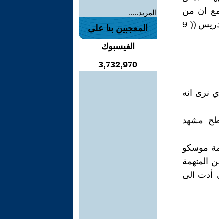
مع ان من
المزيد.....
اهداف الانقلابيين كبح جماح ( الاسلام السياسي )الذي نشط خلال عهد مندريس (( 9
المعجبين بنا على
الفيسبوك
3,732,970
ي نرى انه
سطح مشهد
مة موسكو
 المتهمة
ف التي أدت الى