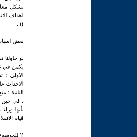
بشكل معلن
)) .
بعض اسباب 
لو حاولنا ت
يكمن في غاي
الاولى : 
الاحداث عل
الثانية : 
، في حين 
قيام الانقلاب ا
(( للموضوع 