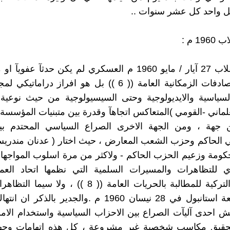
ل واحد كل عشر سنوات ..
1 م :
يبدو ان انقلاب 27 آيار / مايو 1960 م العسكري لم يكن حدثآ عف
نظرية المصادفات الزمكانية العامة (( 6 )) بل هو افراز درا
لسياسية والايديولوجية وحتى السيسيولوجية من حيث نوعية 
لعلماني -القومي )المتعاكس اتجاهآ وقدرة بين متبنيات المؤسسة
ن جهة ، ومن الجهة الاخرى الصراع السياسي المحتدم ب
كومة وزعيم الحزب الحاكم - ولاكثر من مرة اسلوب المواجها
 للتظاهرات والمسيرات السلمية التي نظمها اتحاد العم
الجامعات التركية للمطالبة بالحريات العامة (( 8 )) ، ول
لطلبة جامعة استانبول في 28 نيسان 1960 م .والجدير بالذك
 احدى آليآت الصراع بين الاحزاب السياسية واستخدام الامو
قيق مكاسب شخصية غير مشروعة ، كل هذه اتهامات وجه