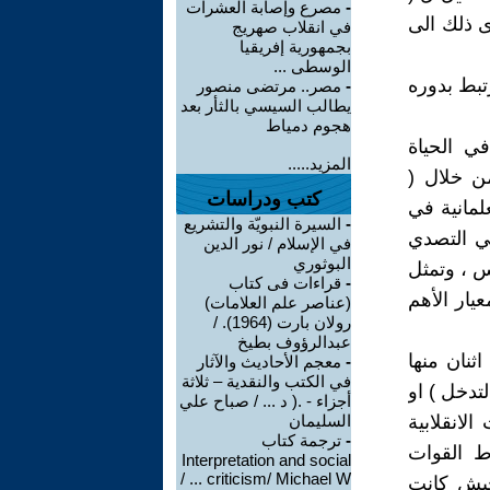
-
مصرع وإصابة العشرات
ى ذلك الى
في انقلاب صهريج
بجمهورية إفريقيا
الوسطى ...
تبط بدوره
-
مصر.. مرتضى منصور
يطالب السيسي بالثأر بعد
هجوم دمياط
ي الحياة
المزيد.....
ن خلال (
كتب ودراسات
لمانية في
-
السيرة النبويّة والتشريع
في التصدي
في الإسلام / نور الدين
البوثوري
س ، وتمثل
-
قراءات فى كتاب
يار الأهم
(عناصر علم العلامات)
رولان بارت (1964). /
عبدالرؤوف بطيخ
لات ، اثنان منها
-
معجم الأحاديث والآثار
في الكتب والنقدية – ثلاثة
تهديد بالتدخل ) او
أجزاء - .( د ... / صباح علي
وآخر المحاولات الانقلابية
السليمان
-
ترجمة كتاب
وعة من ضباط القوات
Interpretation and social
criticism/ Michael W ... /
جيش كانت