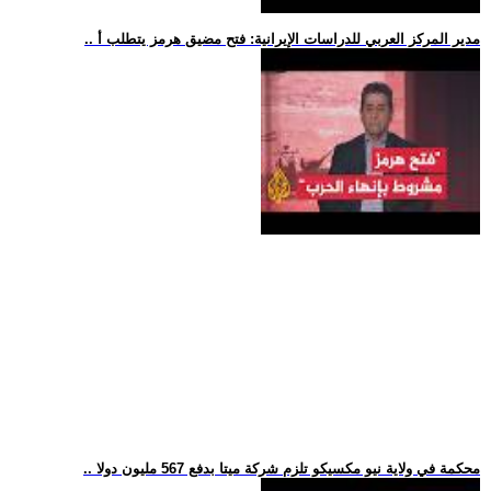
.. مدير المركز العربي للدراسات الإيرانية: فتح مضيق هرمز يتطلب أ
.. محكمة في ولاية نيو مكسيكو تلزم شركة ميتا بدفع 567 مليون دولا