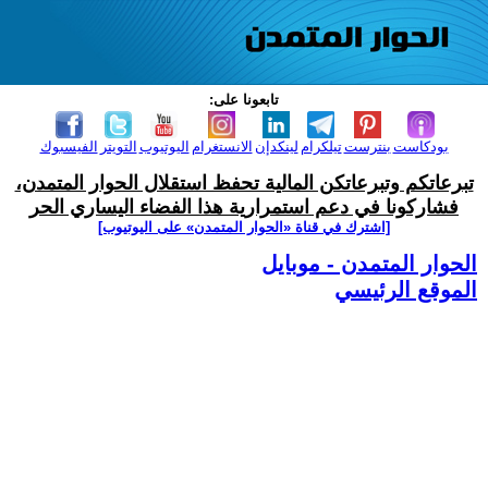
تابعونا على:
بودكاست
بنترست
تيلكرام
لينكدإن
الانستغرام
اليوتيوب
التويتر
الفيسبوك
تبرعاتكم وتبرعاتكن المالية تحفظ استقلال الحوار المتمدن،
فشاركونا في دعم استمرارية هذا الفضاء اليساري الحر
[اشترك في قناة ‫«الحوار المتمدن» على اليوتيوب]
الحوار المتمدن - موبايل
الموقع الرئيسي