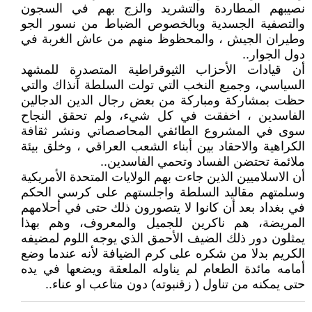
نصيبهم المطاردة والتشريد والزج بهم في السجون
والتصفية الجسدية وبالخصوص الضباط من نسور الجو
وطيران الجيش ، والمحظوظ منهم من عاش الغربة في
دول الجوار..
أن قيادات الأحزاب الثيوقراطية المتصدرة للمشهد
السياسي، وجميع النخب التي تولت السلطة آنذاك والتي
حظت بمشاركة ومباركة من بعض رجال الدين الدجالين
الفاسدين ، اخفقت في كل شيء، ولم تحقق النجاح
سوى في المشروع الطائفي المحاصصاتي ونشر ثقافة
الكراهية والاحقاد بين أبناء الشعب العراقي ، وخلق بيئة
ملائمة تحتضن الفساد وتحمي الفاسدين..
أن الاسلاميين الذين جاءت بهم الولايات المتحدة الأمريكية
وسلمتهم مقاليد السلطة واجلستهم على كرسي الحكم
في بغداد بعد أن كانوا لا يتصورون ذلك حتى في أحلامهم
المريضة، هم ناكرين للجميل والمعروف، وهم بهذا
يمثلون دور ذلك الضيف الأحمق الذي يوجه اللوم لمضيفه
الكريم بدلا من شكره على كرم الضيافة لأنه عندما وضع
أمامه مائدة الطعام لم يناوله الملعقة ويضعها في يده
حتى يمكنه من تناول ( زقنبوته) دون متاعب او عناء..