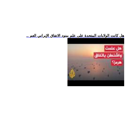
.. هل كانت الولايات المتحدة على علم ببنود الاتفاق الإيراني العم