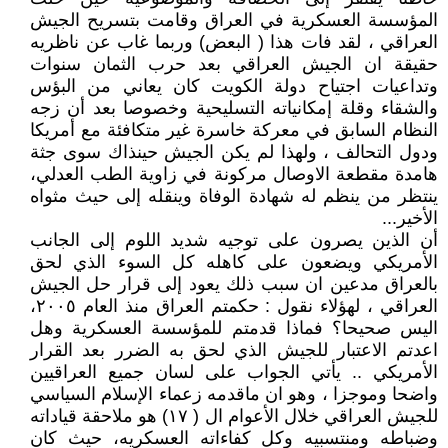
المؤسسة العسكرية في العراق وقامت بتسريح الجيش
العراقي ، لقد فات هذا ( البعض) وربما غاب عن ناظريه
حقيقة ان الجيش العراقي بعد حرب الثمان سنوات
وتداعيات اجتياح دولة الكويت كان يعاني من البؤس
والشقاء وقلة إمكانياته التسليحية وخصوصا بعد أن زجه
النظام السابق في معركة خاسرة غير متكافئة مع أمريكا
ودول التحالف ، ولهذا لم يكن الجيش حينذاك سوى جثة
هامدة مقطعة الاوصال مركونة في زاوية الطب العدلي،
ينتظر من ينظم له شهادة الوفاة وينقله إلى حيث مثواه
الأخير...
أن الذين يصرون على توجيه شديد اللوم إلى الجانب
الأمريكي ويضعون على كاهله كل السوء الذي لحق
بالعراق مدعين ان سبب ذلك يعود إلى قرار حل الجيش
العراقي ، لهؤلاء نقول : حكمتم العراق منذ العام ٢٠٠٥،
اليس صحيحا؟ فماذا قدمتم للمؤسسة العسكرية وهل
اعدتم الاعتبار للجيش الذي لحق به الضرر بعد القرار
الأمريكي .. يأتي الجواب على لسان جميع العراقيين
واضحا وموجزا ، وهو ان ماقدمه زعماء الإسلام السياسي
للجيش العراقي خلال الأعوام ال ( ١٧) هو ملاحقة قياداته
وضباطه ومنتسبيه وكل كفاءاته العسكريه، حيث كان