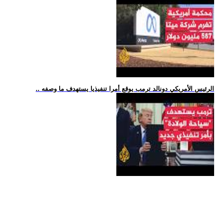
.. الرئيس الأمريكي دونالد ترمب يوقع أمرا تنفيذيا يستهدف ما وصفه