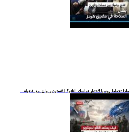
.. ماذا تخطط روسيا لاختبار تماسك الناتو؟ | #ستوديو_وان_مع_فضيلة