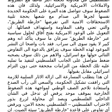
والاملاءات الامريكية والاسرائيلية. ولذلك فان هذه
الضغوط سوف تتواصل هذه المرة على الحكومة الجديدة
نفسها لجرها الى صدام مع شعبها بحجة تلبية
الاستحقاقات الامنية التي تفرضها "خارطة الطريق"،
والتي تعني وقف المقاومة واستهداف فصائلها. ان
التعويل على الوعود الامريكية بفتح آفاق لحلول سياسية
عبر "خارطة الطريق" سرعان ما سوف يتأكد انه وهم
كبير لا يقود سوى الى سراب. فقد بات واضحا ان النشر
الموعود لهذه الخطة سوف يترافق بالدعوة الى التفاوض
الثنائي حولها مع اسرائيل، والاهم من ذلك سوف يصحبه
ضغط متواصل على الجانب الفلسطيني لتنفيذ ما تمليه
عليه تلك الخطة من التزامات مجحفة حتى دون التزام
اسرائيلي مقابل بقبولها.
ان هذا يتطلب المسارعة الى ازالة الاثار السلبية للازمة
التي رافقت تشكيل الحكومة، والسعي الى رأب الصدع
واستعادة تلاحم الصف الوطني لمواجهة هذه الضغوط
الخارجية بموقف موحد يرفض أي تدخل في الشأن
الداخلي الفلسطيني ويصد أي محاولة لزرع بذور
الاحتراب الفلسطيني – الفلسطيني بحجة الامن، ويرفض
أي تفاوض على قاعدة "خارطة الطريق" سيئة الصيت. ان