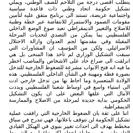
يتطلب اقصى درجة من التلاحم للصف الوطني، ويملي
تشكيل حكومة اتحاد وطني ذات قاعدة سياسية
واجتماعية عريضة، تستند الى برنامج متفق عليه لتأمين
مقومات الصمود والاستمرار للانتفاضة عبر خطة وطنية
للاصلاح والتغيير الديمقراطي تعيد صوغ الوضع الداخلي
الفلسطيني بما يمكن من التصدي لتحديات المرحلة
المقبلة وفي مقدمتها لجم العدوان وازالة الاحتلال
الاسرائيلي. ولكن من المؤسف ان المشاورات التي
سبقت التشكيل الوزاري لم تأخذ هذا المنحى بل هي
انزلقت الى صراع حاد على الاشخاص والمناصب اخطر
ما فيه انه فتح الابواب مشرعة للضغوط الخارجية للتدخل
بصورة فظة ومهينة في الشأن الداخلي الفلسطيني. هذه
الولادة المتعسرة وما احاط بها من تدخل خارجي ادت
الى استياء واسع في اوساط شعبنا الفلسطيني وبددت
الآمال التي علقها البعض على ان يكون التشكيل
الحكومي بداية جديدة لمرحلة من الاصلاح والممارسة
الديمقراطية.
اننا على ثقة بان الضغوط الخارجية التي رافقت عملية
تشكيل الحكومة لن تتوقف باعلانها، فهي تندرج في سياق
مخطط يهدف الى احداث تغيير بنيوي في الهيكل القيادي
الفلسطيني في محاولة لجعله اكثر تناغما مع الشروط