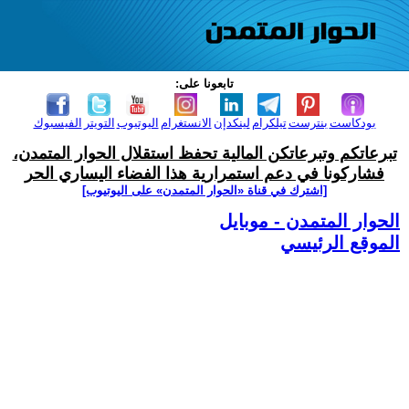
تابعونا على:
بودكاست
بنترست
تيلكرام
لينكدإن
الانستغرام
اليوتيوب
التويتر
الفيسبوك
تبرعاتكم وتبرعاتكن المالية تحفظ استقلال الحوار المتمدن،
فشاركونا في دعم استمرارية هذا الفضاء اليساري الحر
[اشترك في قناة ‫«الحوار المتمدن» على اليوتيوب]
الحوار المتمدن - موبايل
الموقع الرئيسي