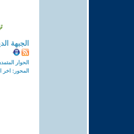
ت
الجبهة ال
الحوار المتمدن-العدد: 427 - 03
المحور: اخر ال