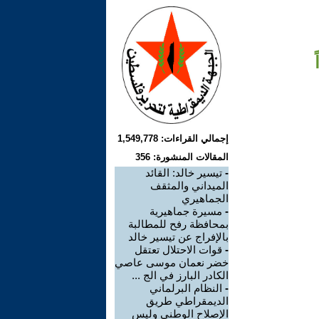
إجمالي القراءات: 1,549,778
المقالات المنشورة: 356
-
تيسير خالد: القائد
الميداني والمثقف
الجماهيري
-
مسيرة جماهيرية
بمحافظة رفح للمطالبة
بالإفراج عن تيسير خالد
-
قوات الاحتلال تعتقل
خضر نعمان موسى عاصي
الكادر البارز في الج ...
-
النظام البرلماني
الديمقراطي طريق
الإصلاح الوطني وليس