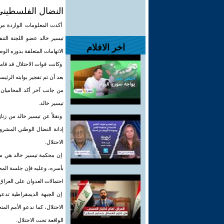
النضال الفلسطيني
أكدت المعلومات الواردة من 
تيسير خالد عضو اللجنة التن
اخر الافلام
الاتهامات المتعلقة بدوره الو
بعد أن تم تفجير بوابته الرئي
تيسير خالد.
ونقلاً عن تيسير خالد من زنا
إدانة النضال الوطني المشر
الاحتلال.
إن محكمة تيسير خالد هي محاك
بأسره، وعليه فإن جلسة الم
احتمالات العدوان على العراق
إن الجبهة الديمقراطية تدع
الواقعة تحت الاحتلال.