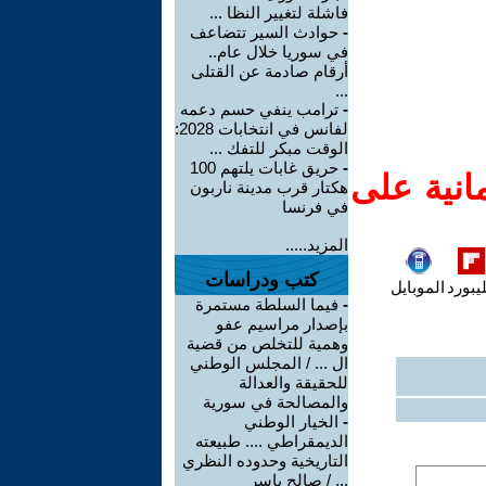
فاشلة لتغيير النظا ...
-
حوادث السير تتضاعف
في سوريا خلال عام..
أرقام صادمة عن القتلى
...
-
ترامب ينفي حسم دعمه
لفانس في انتخابات 2028:
الوقت مبكر للتفك ...
-
حريق غابات يلتهم 100
انية على
هكتار قرب مدينة ناربون
في فرنسا
المزيد.....
كتب ودراسات
يبورد
الموبايل
-
فيما السلطة مستمرة
بإصدار مراسيم عفو
وهمية للتخلص من قضية
ال ... / المجلس الوطني
للحقيقة والعدالة
والمصالحة في سورية
-
الخيار الوطني
الديمقراطي .... طبيعته
التاريخية وحدوده النظري
... / صالح ياسر