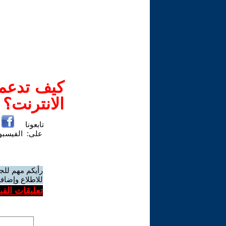
كيف تدعم-
الانترنت؟
تابعونا
على:
الفيسب
رأيكم مهم للج
للاطلاع وإضافة
تعليقات الف