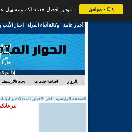
موافق - OK
لتوفير افضل خدمة لكم ولتسهيل عملي
أخبار عامة
-
وكالة أنباء المرأة
-
اخبار الأدب و
الموقع
يسارية
"من أج
حاز ال
إذا لديك
الزوار
اضافة/خدمات
بحث/الارشيف
الصفحة الرئيسية
-
اخر الاخبار, المقالات والبيانا
تبرعاتكم