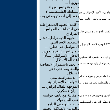
توزيع ا ...
-
تسمية رئيس وزراء
للسلطة الفلسطينية لا
أجهزة الأمن الإسرائيلي مع
يقود إلى إصلاح وطني وت
ة اتهامات بحقه، خاصة منها
...
-
كلمة الجبهة الديمقراطية
في اجتماعات المجلس
ابلس، وهو المكتب الذي يديره تيسير خالد
المركزي
-
الجبهة الديمقراطية تعتبر
التصعيد الاسرائيلي
من جانب آخر أكد المحاميان أسامة السعدي ورائد محاميد أن محكمة القدس الإسرائيلية ستعقد جلستها صباح الغد الاثنين 17/3/2003 لتوجيه لائحة الاتهام إلى
المتواصل في قطاع ...
-
ميريتس- تستجوب وزير
الدفاع الإسرائيلي بشأن
من قيادات الشعب الفلسطيني
اعتقاله الاحتلال ...
ع سيتواصل ولن توقفه سياط
-
العهد باستمرار الانتفاضة
والمقاومة حتى دحر
الاحتلال
 الفلسطيني باعتراف العالم
-
الديمقراطية تنفي
الاتهامات الإسرائيلية
المنطقة بأسرها، مع تزايد
الموجهة للقائد إبراهي ...
-
بيان عسكري
-
مقابلة مع نايف حواتمه
سطينيين وتحريرهم من سجون
على البال توك
الاحتلال، كما ندعو الأمم المتحدة ومجلس الأمن للضغط على سلطات الاحتلال من أجل فرض تطبيق اتفاقية جنيف الرابعة لعام 1949 بشأن الأراضي الفلسطينية
-
العيد الوطني الرابع
والثلاثين لإنطلاقة الجبهة