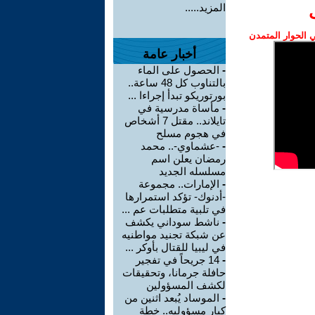
المزيد.....
الحوار المتمدن
أخبار عامة
-
الحصول على الماء
بالتناوب كل 48 ساعة..
بورتوريكو تبدأ إجراءا ...
-
مأساة مدرسية في
تايلاند.. مقتل 7 أشخاص
في هجوم مسلح
-
-عشماوي-.. محمد
رمضان يعلن اسم
مسلسله الجديد
-
الإمارات.. مجموعة
-أدنوك- تؤكد استمرارها
في تلبية متطلبات عم ...
-
ناشط سوداني يكشف
عن شبكة تجنيد مواطنيه
في ليبيا للقتال بأوكر ...
-
14 جريحاً في تفجير
حافلة جرمانا، وتحقيقات
لكشف المسؤولين
-
الموساد يُبعد اثنين من
كبار مسؤوليه.. خطة