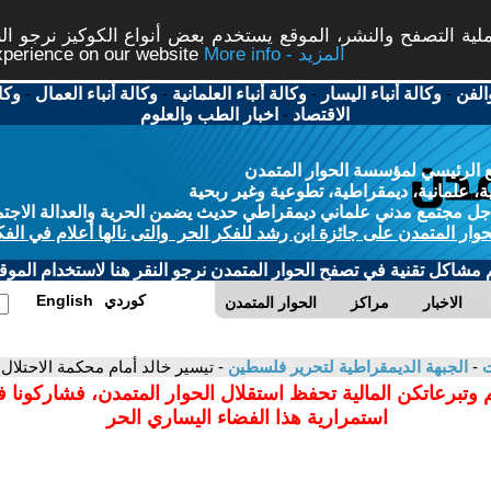
ة التصفح والنشر، الموقع يستخدم بعض أنواع الكوكيز نرجو النق
More info - المزيد
experience on our website
الفن
-
وكالة أنباء اليسار
-
وكالة أنباء العلمانية
-
وكالة أنباء العمال
-
وكا
الاقتصاد
-
اخبار الطب والعلوم
 الرئيسي لمؤسسة الحوار المتمدن
، علمانية، ديمقراطية، تطوعية وغير ربحية
ل مجتمع مدني علماني ديمقراطي حديث يضمن الحرية والعدالة الاجتم
حوار المتمدن على جائزة ابن رشد للفكر الحر والتى نالها أعلام في الفك
م مشاكل تقنية في تصفح الحوار المتمدن نرجو النقر هنا لاستخدام الموقع
كوردي
English
الاخبار
مراكز
الحوار المتمدن
ت
-
الجبهة الديمقراطية لتحرير فلسطين
- تيسير خالد أمام محكمة الاحتلال
 وتبرعاتكن المالية تحفظ استقلال الحوار المتمدن، فشاركونا 
استمرارية هذا الفضاء اليساري الحر