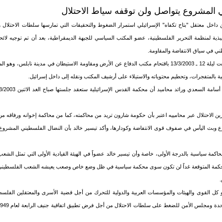
 المشروع يتواصل ولن توقفه سياط الاحتلال
داخل معتقل "بتاح تكفاه" الإسرائيلي استمرار الضغوط والتحقيقات التي تمارسها سلطات الاحتلال و
فيذية لمنظمة التحرير الفلسطينية، عضو المكتب السياسي للجبهة الديمقراطية، بعد أن تم توجيه لائح
طني في سياق الانتفاضة والمقاومة.
وكانت قوات الاحتلال قد قامت ليلة 12 ـ 13/3/2003 باقتحام مكتب الدفاع عن الأرض ومقاومة الاستيطان في مدينة ن
سية بالمتفجرات، وتحطيم محتوياته والاستيلاء على أرشيف المكتب ونقله إلى داخل إسرائيل.
زين الاحتلال عبر محامييه اعتبر بأن حكومة شارون تريد من محاكمته، كما من محاكمة إخوانه ورفاقه 
وع وبث اليأس في صفوف قوى الانتفاضة وكودارها، وأكد تيسير خالد بأن النضال الفلسطيني المشرو
مة سياسية بالدرجة الأولى، خاصة وأن تيسير خالد عضواً في الهيئة القيادية الأولى التي تمثل الشعب
حكمة المتوقعة غداً لن تكون سوى محكمة سياسية في ظل وضع خاص وصعب يعيشه الشعب الفلسطيني و
.
و كل القوى والهيئات والمؤسسات العربية والدولية للتحرك من أجل قضية الأسرى والمعتقلين الفل