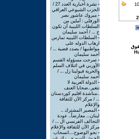
-
نشرة اخبارية العدد 27 /
الحزب الشيوعي العراقي
-
مبروك عاشور نصر
الورفلي : آملين من
السلطات الليبية أن تكون
ح ... / أحمد سليمان
-
السلطات الليبيه تمارس
ارهاب الدوله على
مواطنيها / بصدد قضية ... /
أحمد سليمان
-
صرحت مسؤولة القسم
الأوربي في ائتلاف السلم
والحرية فيوليتا زل ... /
أحمد سليمان
-
الدولة العربية لا
تتغير..ضحايا العنف
..مناشدة اقليم كوردستان
... / مركز الآن للثقافة
والإعلام
-
المصير المشترك ..
لبنان... معارضاً.. عودة
التحالف الفرنسي ال ... /
مركز الآن للثقافة والإعلام
-
نحو الوضوح....انسحاب
الجيش السوري.. زائر غير