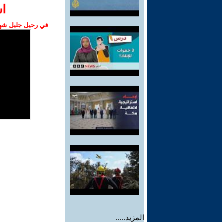
ا‫
في رحيل جليل شهبا
المزيد.....