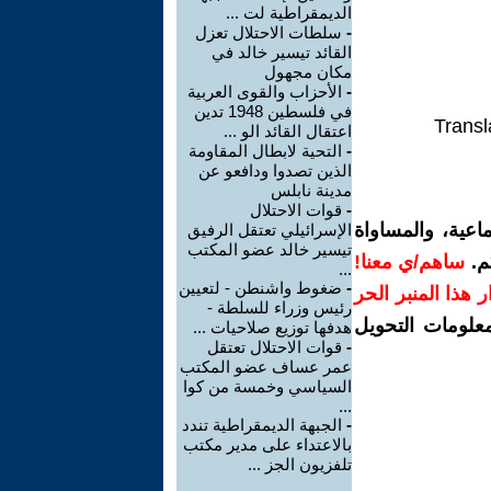
الديمقراطية لت ...
-
سلطات الاحتلال تعزل
القائد تيسير خالد في
مكان مجهول
-
الأحزاب والقوى العربية
في فلسطين 1948 تدين
Transl
اعتقال القائد الو ...
-
التحية لابطال المقاومة
الذين تصدوا ودافعو عن
مدينة نابلس
-
قوات الاحتلال
اعية، والمساواة
الإسرائيلي تعتقل الرفيق
تيسير خالد عضو المكتب
م.
ساهم/ي معنا!
...
-
ضغوط واشنطن - لتعيين
رار هذا المنبر الحر
رئيس وزراء للسلطة -
معلومات التحويل
هدفها توزيع صلاحيات ...
-
قوات الاحتلال تعتقل
عمر عساف عضو المكتب
السياسي وخمسة من كوا
...
-
الجبهة الديمقراطية تندد
بالاعتداء على مدير مكتب
تلفزيون الجز ...