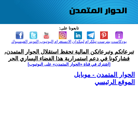
تابعونا على:
بودكاست
بنترست
تيلكرام
لينكدإن
الانستغرام
اليوتيوب
التويتر
الفيسبوك
تبرعاتكم وتبرعاتكن المالية تحفظ استقلال الحوار المتمدن،
فشاركونا في دعم استمرارية هذا الفضاء اليساري الحر
[اشترك في قناة ‫«الحوار المتمدن» على اليوتيوب]
الحوار المتمدن - موبايل
الموقع الرئيسي