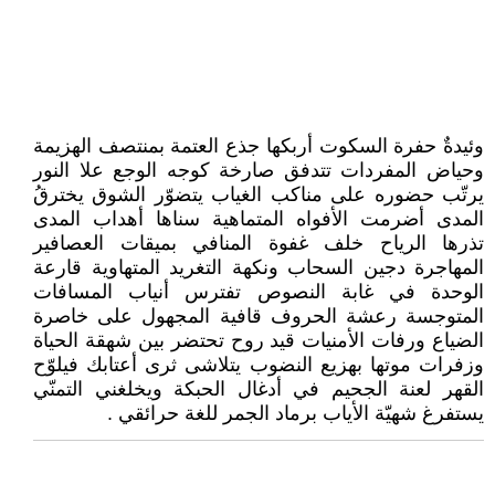
وئيدةٌ حفرة السكوت أربكها جذع العتمة بمنتصف الهزيمة
وحياض المفردات تتدفق صارخة كوجه الوجع علا النور
يرتّب حضوره على مناكب الغياب يتضوّر الشوق يخترقُ
المدى أضرمت الأفواه المتماهية سناها أهداب المدى
تذرها الرياح خلف غفوة المنافي بميقات العصافير
المهاجرة دجين السحاب ونكهة التغريد المتهاوية قارعة
الوحدة في غابة النصوص تفترس أنياب المسافات
المتوجسة رعشة الحروف قافية المجهول على خاصرة
الضياع ورفات الأمنيات قيد روح تحتضر بين شهقة الحياة
وزفرات موتها بهزيع النضوب يتلاشى ثرى أعتابك فيلوّح
القهر لعنة الجحيم في أدغال الحبكة ويخلغني التمنّي
يستفرغ شهيّة الأياب برماد الجمر للغة حرائقي .