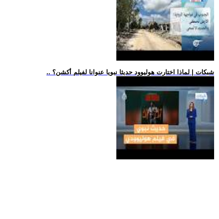
.. شبكات | لماذا اختارت هوليوود حديثا نبويا عنوانا لفيلم أكشن؟