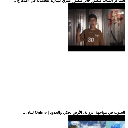
.. الشاعر الشاب منصور جابر منصور المري يشارك بقصيدته في «قدها ج
.. لبنان Online | الجنوب في مواجهة الرواية: الأرض تحكي والحدود