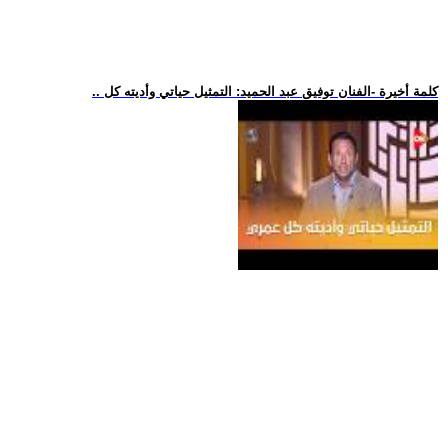
.. كلمة أخيرة -الفنان توفيق عبد الحميد: التمثيل حياتي وأديته كل