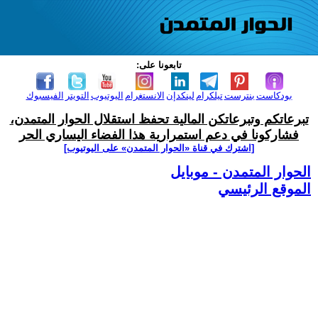
تابعونا على:
بودكاست
بنترست
تيلكرام
لينكدإن
الانستغرام
اليوتيوب
التويتر
الفيسبوك
تبرعاتكم وتبرعاتكن المالية تحفظ استقلال الحوار المتمدن،
فشاركونا في دعم استمرارية هذا الفضاء اليساري الحر
[اشترك في قناة ‫«الحوار المتمدن» على اليوتيوب]
الحوار المتمدن - موبايل
الموقع الرئيسي