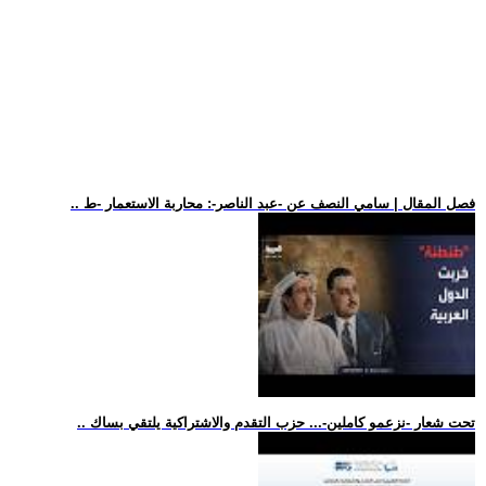
.. فصل المقال | سامي النصف عن -عبد الناصر-: محاربة الاستعمار -ط
.. تحت شعار -نزعمو كاملين-... حزب التقدم والاشتراكية يلتقي بساك