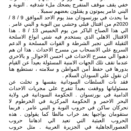
خفي يقف موقف المتفرج يضحك ملء شدقيه . النوبة و
البني عامر يموتون و يقتلون بعضهم سمبلا .
ما يحدث في بورتسودان منذ يوم الاحد الموافق 9 / 8 /
2020م من اقتتال قبلي وحشي بين النوبة و البني عامر .
الي هذا الصباح الباكر من يوم الخميس 13 / 8 . هذا
الاقتتال الاهلي الذي يستخدم فيه شتي انواع الاسلحة
الثقيلة التي تجبر الشرطة و القوات المسلحة و الدعم
السريع علي الانسحاب من مسرح الاحداث . هذا ان هم
ذهبوا الي مسرح الاحداث في احسن الاحوال. و بالاحري
عندما تقف تلك الجهات الامنية المسئولة بعيداً عن القيام
بدورها في حفظ أمن المواطن و سلامته ، نستطيع هنا
ان نقول علي السودان السلام .
فقد نأت السلطات السودانية بنفسها و تخلت عن
مسئولياتها ووقفت بعيداً تتفرج علي مجريات الاحداث
الدامية في بورتسوان . الحكومة السودانية في ولاية
البحر الاحمر و الحكومة المركزية في الخرطوم لا
تحركان ساكن في حروب النوبة و البني عامر . فربما
ستقومان بواجبها بعد خراب مالطا كما يقولون . هذه
الحروب العبثية التي تعيد الي اذهاننا حروب
العصورالجاهلية في الجزيرة العربية . مثل حروب