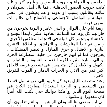
الداحس و الغبراء و حروب البسوس و غيره كثر و تلك
كانت حروب العصور الجاهلية . فما بال أهل السودان و
قبائله يتقاتلون بسبب او بدونه و هم يعيشون في عصر
العولمة و التواصل الاجتماعي و الانفتاح في عالم بات
يسمي قرية .
اربعة ايام علي التوالي و البني عامر و النوبة يخرجون من
حاراتهم كل يوم عند الساعة الحادية عشر . ليبدا التجمع و
الاحتشاد و يتجمر كل قبيلة في الاتجاه المعاكس للأخري .
و من ثم تبدأ المناوشات و التراشق و اطلاق الاعيرة
النارية و الاقتتال و حرق المنازل و تدمير الممتلكات .
يخرجون كما لو انهم خارجين الي حلبة المصارعة الحرة
او الي مبارة مثيرة لكرة القدم ، النسوة و الشباب و
الكهول و الاطفال كل متحمس في تشجيع فريقه لالحاق
اكبر قدر من الاذي و الخراب الدمار و الموت للفريق
الاخر .
وعند منتصف الليل يعود كل فريق الي عرينه لنيل قسط
من الاستجمام و الراحة استعداداً لمعاودة الكرة في
صبيحة اليوم التالي و هكذا دواليك حتي يكتب الله أمراً
كان مقدوراً او مكتوباً .
الي اين يمضي بنا السودان الراهن ... و انتم تعلمون بأن