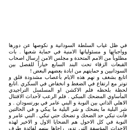
في ظل غياب السلطة السودانية و نكوصها عن دورها
وواجباتها و مسئولياتها الامنية في حماية شعبها . بات
مطلوباً من الامم المتحدة و مجلس الامن ارسال اصحاب
القبعات الزقاء تحت البند السابع خياراً للفصل بين
السودانيين و حمايتهم من ابادة بعضهم البعض !
اتابع بشغف و نهم هذه الايام بأعصاب مشدودة قلق و
توتر مع ارتفاع في الضغط و انخفاض في السكري .اتابع
لحظة بلحظه فلم الاكشن او المسلسل التراجيدي
المأساوي المضحك المبكي . فلم الرعب لأحداث الاقتتال
الاهلي الذاتي بين النوبة و البني عامر في بورتسودان . و
شر البلية ما يضحك و شر البلية ما يبكي و في الحالتين
فأنت تبكي حد الضحك و تضحك حتي تبكي . البني عامر و
النوبة في كل الاحول هم الضحايا الاول و الاخير لهذه
الاحداث المؤسفة التي تدور راحاها بينهم لفائدة طرف