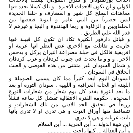
احداث بورتسودان و شرق السودان ليست بالاحداث
الاولي و لن تكون الاحداث الاخيرة . و تلك كسلا تجدد فيها
معاهدات الصلح كل شهر و القضارف و حلفا الجديدة
ليس حصرياً بين البني عامر و النوبة فبعضها بين
الحلفاويين و الزغاوة و ربما الهدندوة و البجا و غيرهم لا
قدر الله علي الطريق .
و قبائل دارفور الكثيرة تكاد ان تكون كل قبيلة فيها
حاربت و تقاتلت مع الاخري غض النظر انها عربية او
افريقية فالكل في حبلة مصراعة الثيران يركل و يدحس
الاخر . و و و ما يحدث في جنوب كردفان و غرب كردفان
و شمال السودان غير مثتثني من هذه الفوضي و العبث
الخلاق في السودان .
السودان اليوم ابعد كثيراً مما كان يسمي الصوملة و
اللبننة او الحالة العراقية و الليبية . سودان الثورة او بعد
ما بعد الثورة يفقد كل يوم شعار من شعارات الثورة
المجيدة . حكومة الفترة الانتقالية تفشل كل ساعة فشلاً
زريعاً في تحقيق الحد الادني من تلك الشعارات و
تتساقط منها أوراق التوت و هي تدري او لا تدري بأنها
باتت عريانه و هي لا تدري .
اين هيبة الدولة ... أين الحرية ... أين السلام
و أين العدالة ... كلها راحت ................