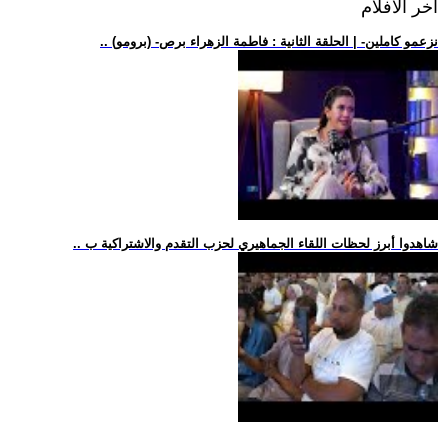
اخر الافلام
.. (برومو) -نزعمو كاملين- | الحلقة الثانية : فاطمة الزهراء برص
.. شاهدوا أبرز لحظات اللقاء الجماهيري لحزب التقدم والاشتراكية ب