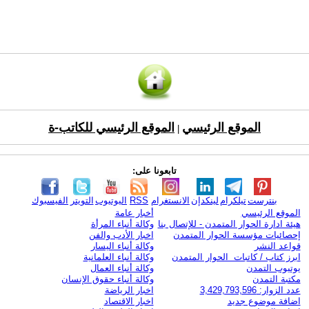
الموقع الرئيسي
الموقع الرئيسي للكاتب-ة
|
تابعونا على:
بنترست
تيلكرام
لينكدإن
الانستغرام
RSS
اليوتيوب
التويتر
الفيسبوك
الموقع الرئيسي
أخبار عامة
هيئة ادارة الحوار المتمدن - للإتصال بنا
وكالة أنباء المرأة
إحصائيات مؤسسة الحوار المتمدن
اخبار الأدب والفن
قواعد النشر
وكالة أنباء اليسار
ابرز كتاب / كاتبات الحوار المتمدن
وكالة أنباء العلمانية
يوتيوب التمدن
وكالة أنباء العمال
مكتبة التمدن
وكالة أنباء حقوق الإنسان
عدد الزوار: 3,429,793,596
اخبار الرياضة
اضافة موضوع جديد
اخبار الاقتصاد