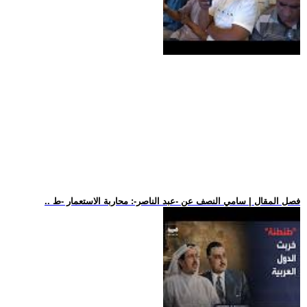
.. فصل المقال | سامي النصف عن -عبد الناصر-: محاربة الاستعمار -ط