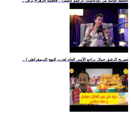
.. الحلقة الثانية من بودكاست -نزعمو كاملين- : فاطمة الزهراء برص
.. تصريح الرفيق جمال براجع الأمين العام لحزب النهج الديمقراطي ا