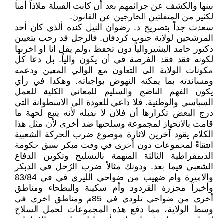
بينها والكشف عن جرائمهم بعد أن كانت القبيلة ملاذاً أمناً
لكثير من المتفلتين الخارجين عن القانون.
سعدت جداً بتصريج د. رضوان النيل كنده ألذي كان أحد
المرشحين لولاية جنوب كردفان. فالرجل قد رحب بتعيين
دكتور حامد البشيروالياً دون تحفظ ،ولم يقل انا او اخربها
لكونه فقد فقد الفرصة قي أن يكون والياً. بل دعا كل
مكونات الولاية الى التعاون مع الوالي المعين ودعمه
ومساندته بما يمكنه النهوض بواجباته. وهكذا في رأي
يكون الفهم الناضج والسليم للمعاني الكلية للعمل
السياسي والوطنية. فلا داعي للعودة الى الاسطوانة التي
درج البعض تكرارها أن فلان لا نقبله لأنه يتبع لجهة ما
قامت بالانحياز لمجموعة وسلحتها ضد أخرى لأن مثل هذا
الكلام يقود آخرين لاثارة موضوع ضرب الحركة الشعبية
انتقاءً لمجموعات دون أخرى في وقت مبكر سبق حكومة
الديمقراطية الثالثة المتهمة بالتسليح وتكوين الدفاع
الشعبي فيما بعد. ودونك مثالاً ضرب الرُحل في الدبكر
والاميرة وام ضهيب من ضواحي الليري في في 83/84
وأخيراً مجزرة القردود وأم سكينة والبطحاء ومناطق
أخرى من ضواحي تلودي في 85م ومناطق اخرى في
وسط الولاية، مما دفع هذه المجموعات لحمل السلاح