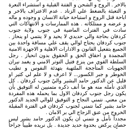
بالاخر . الروح و الشحن و الفتنة القبلية و استشراء النعرة
و التعبئة بالضغط علي الزناد . عدم الاعتراف بالاخر و
اباحة قتل الروح و استباحة حياتة الانسان و وجوده و ماله
و عرضه و ممتلكاته . هذه الممارسات و الانتهاكات التي
سادت في الفترات الماضية في جنوب ولاية جنوب
كردفان بحاجة والي حديدي لا يحيد و لا ينتمي او ينحاز .
جنوب كردفان يحتاج لوالي يقف علي مسافة واحدة بين
الجميع بتفعيل القانون و الادارات الاهلية و الاجهزة الامنية
المجمدة و احقاق الحق و الحقوق بدون انحياز . رجل
السلطة القوي من ينزع فتيل التوتر الامني و يغمد نيران
الجهويات المتأججة الملتهبة بتهدئة النفوس و تطيب
الخوطر و جبر الكسور... لا اعرف و لا علم لي كثير او
قليل عن الدكتور حامد البشير واليً جنوب كردفان . كل
الذي نأمله منه هو ما أنف ذكره متمنيين له التوفيق بأن
يكون رجل جنوب كردفان الاول بما يحمله هذه المفردة
من معني. نتمني النجاح و التوفيق للوالي الجديد الدكتور
حامد بشير كما نتمني لجنوب كردفان في الفترة المقبلة
الخروج من عنق الزجاج الي بر الامان .
مجدداً نأمل و نتمني ان يكون الدكتور حامد بشير ليس
حصان يركض بحدوة حديد جديدة . بل نريده طبيباً جراحاً