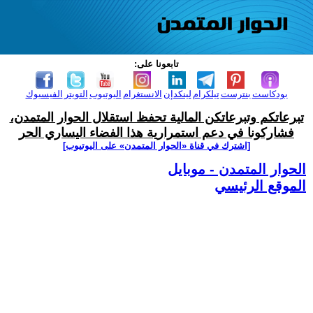
تابعونا على:
بودكاست
بنترست
تيلكرام
لينكدإن
الانستغرام
اليوتيوب
التويتر
الفيسبوك
تبرعاتكم وتبرعاتكن المالية تحفظ استقلال الحوار المتمدن،
فشاركونا في دعم استمرارية هذا الفضاء اليساري الحر
[اشترك في قناة ‫«الحوار المتمدن» على اليوتيوب]
الحوار المتمدن - موبايل
الموقع الرئيسي