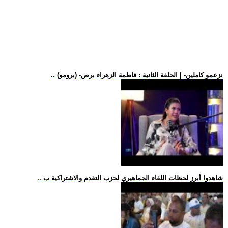
.. (برومو) -نزعمو كاملين- | الحلقة الثانية : فاطمة الزهراء برص
.. شاهدوا أبرز لحظات اللقاء الجماهيري لحزب التقدم والاشتراكية ب