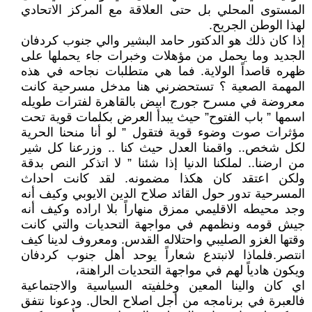
المستوى المحلي بل حتى العلاقة مع المركز الاتحادي
لهذا الوطن الجريح.
إذا كان ذلك هو الدكتور حامد البشير والي جنوب كردفان
الجديد وما يحمل من مؤهلات وخبرات جاء يحملها على
ظهره قاصداً الولاية. فما هي متطلبات نجاحه في هذه
المهمة الصعية ؟ تستحضرني هنا مدخل مسرحية كانت
معروضة في مسرح جورج ابيض بالقاهرة لفترات طويله
اسمها ” باب الفتوح” حيث يبدأ العرض بكلمات قوية تحت
مؤثرات صوت وضوء قوية فتقول ” لو أنا منحنا الحرية
لكل شخص.. واقمنا العدل حيث كنا .. وزرعنا كل شير
من ارضنا.. لملكنا الدنيا إذا شئنا ” لا اتذكر النص بدقة
ولكن اعتقد كان هكذا مضمونه. لقد كانت احداث
المسرحية تدور حول القائد صلاح الدين الايوبي وكيف أنه
وجد محيطه الاقليمي ممزق منهاراً بلا اراده وكيف أنه
جيش قومه ونظمهم في مواجهة التحديات والتي كانت
وقتها الغزو الصليبي واحتلاله القدس. ومعروف لدينا كيف
انتصر.فلماذا لانبتدع شعاراً يوحد أهل جنوب كردفان
ويكون هادياً لهم في مواجهة التحديات الراهنة،
اي كان والينا المعين وخلفيته السياسية والاجتماعية
فالعبرة في برنامجه من أجل اصلاح الحال. ودعونا نتفق