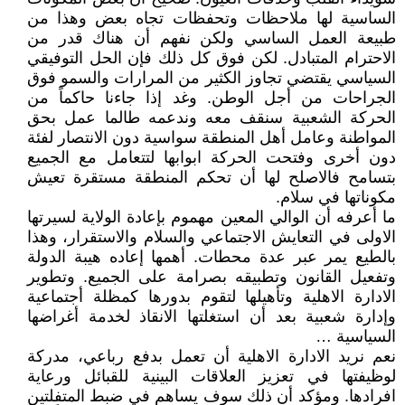
الساسية لها ملاحظات وتحفظات تجاه بعض وهذا من
طبيعة العمل الساسي ولكن نفهم أن هناك قدر من
الاحترام المتبادل. لكن فوق كل ذلك فإن الحل التوفيقي
السياسي يقتضي تجاوز الكثير من المرارات والسمو فوق
الجراحات من أجل الوطن. وغد إذا جاءنا حاكماً من
الحركة الشعبية سنقف معه وندعمه طالما عمل بحق
المواطنة وعامل أهل المنطقة سواسية دون الانتصار لفئة
دون أخرى وفتحت الحركة ابوابها لتتعامل مع الجميع
بتسامح فالاصلح لها أن تحكم المنطقة مستقرة تعيش
مكوناتها في سلام.
ما أعرفه أن الوالي المعين مهموم بإعادة الولاية لسيرتها
الاولى في التعايش الاجتماعي والسلام والاستقرار، وهذا
بالطيع يمر عبر عدة محطات. أهمها إعاده هيبة الدولة
وتفعيل القانون وتطبيقه بصرامة على الجميع. وتطوير
الادارة الاهلية وتأهيلها لتقوم بدورها كمظلة أجتماعية
وإدارة شعبية بعد أن استغلتها الانقاذ لخدمة أغراضها
السياسية …
نعم نريد الادارة الاهلية أن تعمل بدفع رباعي، مدركة
لوظيفتها في تعزيز العلاقات البينية للقبائل ورعاية
افرادها. ومؤكد أن ذلك سوف يساهم في ضبط المتفلتين