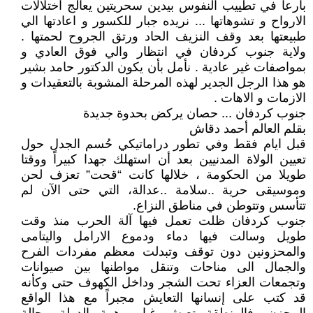
بارعاً في تطييب النفوس بيدين سحريتين يعالج اختلالات
الارواح و تشوهاتها ... نريده جبار للكسور و اعادتها الي
طبيعتها بعد وقف النزيف الحاد ورتق الجروح لحمتها .
ولاية جنوب كردفان في انتظار والي فوق العادي و
بمواصفات غير عادية . نأمل بأن يكون الدكتور حامد بشير
هو هذا الرجل الجدير لهذه المرحلة المشوبة بالتعقيدات و
الازمات و الاهات .
جنوب كردفان ... حصان يركض بحدوة جديدة
بقلم العالم أحمد دقاش
قبل ايام فقط وفي تطور دراماتيكي حُسم الجدل حول
تعيين الولاة المدنيين بعد أن استهلك جهدا كبيراً ووقتا
طويلا من الحكومة ، خلالها كانت “قحت” تعزف لحن
وموسيقى حرية ..سلامة ..عدالة، التي حتى الآن لم
تتأسس وتتوطن في مناطق النزاع.
جنوب كردفان ظلت تعمل فيها آلة الحرب منذ وقت
طويل وسالت فيها دماء ودموع الارامل واليتامى
والمحزونين دون توقف وتبدلت معظم مفردات الفرح
والجمال الى مناحات وتنقل مواطنها بين صيوانات
وتجمعات العزاء تحت الشجر وداخل الكهوف حتى وكأنه
قد كتب على إنسانها التعايش مجبراً مع هذا الواقع