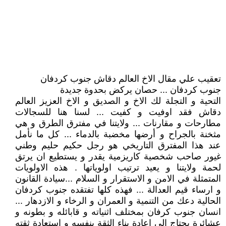
تعقيب علي مقال الاخ العالم دقاش جنوب كردفان
جنوب كردفان ... حصان يركض بحدوة جديدة
التحية و التجلة لك الاخ و الصديق و الاخ العزيز العالم
دقاش فقد اوفيت و كفيت ... لسنا هنا للسجالات
مطارحات و مقارنات ... ولايتنا في مفترق الطرق و هي
مثخنة بالجراح و أرضها مخضبة بالدماء ... كل ما نأمل
عند هذا المفترق التاريخي هو رجل حكيم حليم وطني
غيور صاحب شخصية كاريزمية يقدر و يستطيع ان يرتق
لحمة ولايتنا و يعيد ترتيب اولوياتها . هذه الاولويات
المتمثلة في الامن و الاستقرار و السلام ...سيادة القانون
و ارساء قيم العدالة ... فهذه كلها تفتقده جنوب كردفان
الحالية دعك من التنمية و العمران و الرخاء و الازدهار ...
انسان جنوب كرفان بمختلف اثنياته و قابائله و بطونه و
عشائرة يحتاج الي اعادة بناء الثقة بنفسه و استعادة ثقته