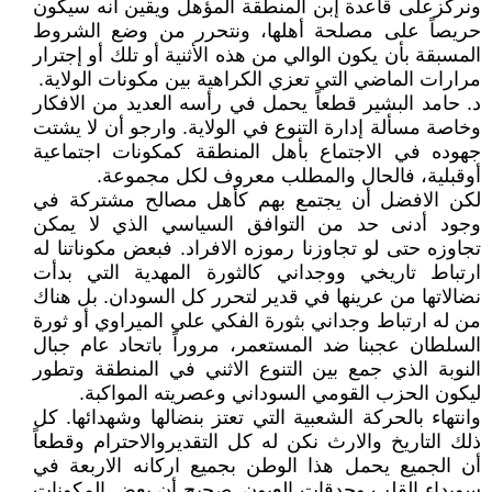
ونركزعلى قاعدة إبن المنطقة المؤهل ويقين أنه سيكون
حريصاً على مصلحة أهلها، ونتحرر من وضع الشروط
المسبقة بأن يكون الوالي من هذه الأثنية أو تلك أو إجترار
مرارات الماضي التي تعزي الكراهية بين مكونات الولاية.
د. حامد البشير قطعاً يحمل في رأسه العديد من الافكار
وخاصة مسألة إدارة التنوع في الولاية. وارجو أن لا يشتت
جهوده في الاجتماع بأهل المنطقة كمكونات اجتماعية
أوقبلية، فالحال والمطلب معروف لكل مجموعة.
لكن الافضل أن يجتمع بهم كأهل مصالح مشتركة في
وجود أدنى حد من التوافق السياسي الذي لا يمكن
تجاوزه حتى لو تجاوزنا رموزه الافراد. فبعض مكوناتنا له
ارتباط تاريخي ووجداني كالثورة المهدية التي بدأت
نضالاتها من عرينها في قدير لتحرر كل السودان. بل هناك
من له ارتباط وجداني بثورة الفكي علي الميراوي أو ثورة
السلطان عجبنا ضد المستعمر، مروراً باتحاد عام جبال
النوبة الذي جمع بين التنوع الاثني في المنطقة وتطور
ليكون الحزب القومي السوداني وعصريته المواكبة.
وانتهاء بالحركة الشعبية التي تعتز بنضالها وشهدائها. كل
ذلك التاريخ والارث نكن له كل التقديروالاحترام وقطعاً
أن الجميع يحمل هذا الوطن بجميع اركانه الاربعة في
سويداء القلب وحدقات العيون. صحيح أن بعض المكونات