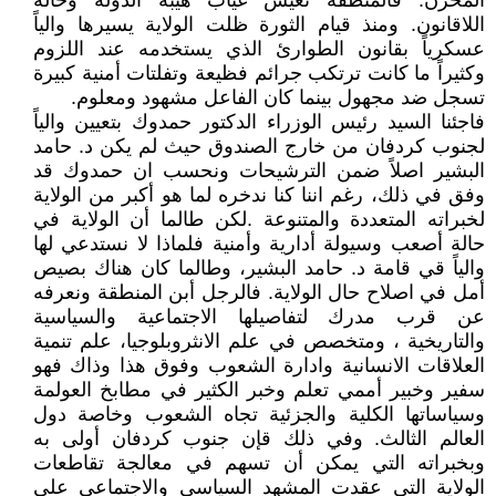
المحزن. فالمنطقة تعيش غياب هيبة الدولة وحالة
اللاقانون. ومنذ قيام الثورة ظلت الولاية يسيرها والياً
عسكرياً بقانون الطوارئ الذي يستخدمه عند اللزوم
وكثيراً ما كانت ترتكب جرائم فظيعة وتفلتات أمنية كبيرة
تسجل ضد مجهول بينما كان الفاعل مشهود ومعلوم.
فاجئنا السيد رئيس الوزراء الدكتور حمدوك بتعيين والياً
لجنوب كردفان من خارج الصندوق حيث لم يكن د. حامد
البشير اصلاً ضمن الترشيحات ونحسب ان حمدوك قد
وفق في ذلك، رغم اننا كنا ندخره لما هو أكبر من الولاية
لخبراته المتعددة والمتنوعة .لكن طالما أن الولاية في
حالة أصعب وسيولة أدارية وأمنية فلماذا لا نستدعي لها
والياً قي قامة د. حامد البشير، وطالما كان هناك بصيص
أمل في اصلاح حال الولاية. فالرجل أبن المنطقة ونعرفه
عن قرب مدرك لتفاصيلها الاجتماعية والسياسية
والتاريخية ، ومتخصص في علم الانثروبلوجيا، علم تنمية
العلاقات الانسانية وادارة الشعوب وفوق هذا وذاك فهو
سفير وخبير أممي تعلم وخبر الكثير في مطابخ العولمة
وسياساتها الكلية والجزئية تجاه الشعوب وخاصة دول
العالم الثالث. وفي ذلك قإن جنوب كردفان أولى به
وبخبراته التي يمكن أن تسهم في معالجة تقاطعات
الولاية التي عقدت المشهد السياسي والاجتماعي على