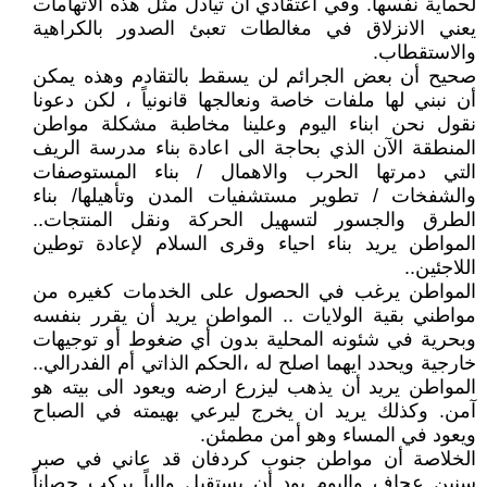
لحماية نفسها. وفي اعتقادي أن تيادل مثل هذه الاتهامات
يعني الانزلاق في مغالطات تعبئ الصدور بالكراهية
والاستقطاب.
صحيح أن بعض الجرائم لن يسقط بالتقادم وهذه يمكن
أن نبني لها ملفات خاصة ونعالجها قانونياً ، لكن دعونا
نقول نحن ابناء اليوم وعلينا مخاطبة مشكلة مواطن
المنطقة الآن الذي بحاجة الى اعادة بناء مدرسة الريف
التي دمرتها الحرب والاهمال / بناء المستوصفات
والشفخات / تطوير مستشفيات المدن وتأهيلها/ بناء
الطرق والجسور لتسهيل الحركة ونقل المنتجات..
المواطن يريد بناء احياء وقرى السلام لإعادة توطين
اللاجئين..
المواطن يرغب في الحصول على الخدمات كغيره من
مواطني بقية الولايات .. المواطن يريد أن يقرر بنفسه
وبحرية في شئونه المحلية بدون أي ضغوط أو توجيهات
خارجية ويحدد ايهما اصلح له ،الحكم الذاتي أم الفدرالي..
المواطن يريد أن يذهب ليزرع ارضه ويعود الى بيته هو
آمن. وكذلك يريد ان يخرج ليرعي بهيمته في الصباح
ويعود في المساء وهو أمن مطمئن.
الخلاصة أن مواطن جنوب كردفان قد عاني في صبر
سنين عجاف واليوم يود أن يستقبل والياً يركب حصاناً