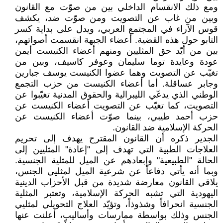
ومع ذلك الانقسام الداخلي بين من صوّت مع القانون
وبين من غاب عن التصويت ومن صوّت ضد، يكشف
قوس الآراء في المجتمع العربي، ويدل على بداية كسر
التابو حول هذه القضية. أعضاء الجبهة انقسمت أصواتهم،
بين من أيّد حق المثليين ومنهم أعضاء الكنيست أيمن
عودة وعايدة توما سليمان وعوفر كاسيف، وبين من
تغيّب عن التصويت وهما عضوا الكنيست يوسف جبارين
وجابر عساقلة. أما أعضاء الكنيست من حزب التجمع
الوطني الذي يدعّي الليبرالية والحقوق المدنية تغيّبوا عن
التصويت، كما تغيّب عن التصويت أعضاء الكنيست عن
حزب أحمد طيبي، بينما صوّت أعضاء الكنيست عن
الحركة الإسلامية ضد القانون.
الجدير ذكره أن القانون المقترح يهدف إلى تحريم
العلاجات الطبية التي تهدف إلى "إعادة" المثليين إلى
الحالة "الطبيعية" وإبعادهم عن الميل للمثلية الجنسية.
وبما أنه يأتي دفاعاً عن شرعية الميل لمثليي الجنس،
يلاقي القانون معارضة شديدة من قبل الأحزاب الدينية
اليهودية التي تشبه الحركة الإسلامية، وتعتبر المثلية
الجنسية انحرافاً وشذوذاً، وتؤيّد العلاج التحويلي لمثليي
الجنس وذلك بواسطة ممارسات وأساليب، أعلنت عنها