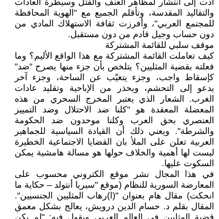
أدت إلى انتشار لمظاهر العنف والقتل وسيطرة العادات
والتقاليد المقدسة، وتأقلم الجميع مع "الهوية المحافظة
للمجتمع العربي"، وأفرزت ثقافة الاستهلاك المادي من
دون حساب وجيل قادم من دون مستقبل.
موقف سلبي للقائمة المشتركة
كيف تعاملت القائمة المشتركة مع هذا الواقع الأليم؟ وما
فعلته بقضية المثليين؟ يتلخص بأن جزء منها يصرح "ضد"
كإسقاط واجب، وجزء يتغيّب عن الساحة، وجزء آخر
يدعو إلى التحشم، ويحذر من الإباحية وتقليد عادات
الغرب. الشعار الذي يعتبر المخرج السحري من هذه
المعضلة المعقدة هو "كلنا ضد الاحتلال وضد التمييز
العنصري بحق العرب وكلنا موحدون ضد الحكومة
والشرطة". ويعني ذلك أن القيادة السياسية للجماهير
العربية تعلن على الملأ بان القضايا الاجتماعية الخطيرة
ليست لها أهمية والخلاف حولها هو مسالة هامشية يمكن
السكوت عليها.
في هذا المجال نشر موقع الكتروني محسوب على
المعارضة السورية للنظام (موقع "سيريا أنتولد – حكاية ما
انحكت) مقال هام بعنوان "(ا)رهاب المثليين الجنسيين".
المقال بقلم د. حسام الدين درويش، يعالج بشكل معمق
قضية المثليين في العالم العربي ويقول فيه: "لم يكن