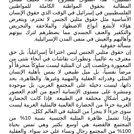
المطالبة بحقوق المواطنة الكاملة للمواطنين
الفلسطينيين في إسرائيل في الوقت الذي حقوق الإنسان
الأساسية مثل حقوق مثليي الجنس لا تحترم، ويتعرض
هؤلاء لأبشع أنواع الاضطهاد والملاحقة والتحريض
والتكفير والعنف الجسدي مما يضطرهم لترك بيوتهم
وأهاليهم والعيش في منفى المدن الإسرائيلية.
مسألة حقوقية
إن حقوق مثليي الجنس ليس اختراعاً إسرائيلياً، بل حق
معترف به عالمياً، وتطورات نقاشات في أنحاء شتى من
المعمورة وخلصت إلى ان المثلية ليست سلوكاً منحرفاً أو
مرضاً نفسياً، بل ميل طبيعي لا يمس بأهلية الإنسان
المثلي وقدراته العقلية والمهنية وغيرها. والظاهرة، بحد
ذاتها، ليست دخيلة على المجتمع العربي، بل موجودة
ومنشرة على مستوى الإنسانية أجمع من أقدم العصور
وفي أشكال مختلفة في الطبيعة. فإذا كانت الحضارة
العربية جزءاً من الحضارة العالمية فالمثلية العربية ليست
سوى جزءاً لا يتجزأ من المثلية في العالم ككل.
وإذا تشمل ظاهرة المثلية الجنسية نسبة 10% من
المجتمع فالقضية هي أوسع بكثير وهي تمس بحياة
100% من المجتمع رجال ونساء على حد سواء. والعقلية