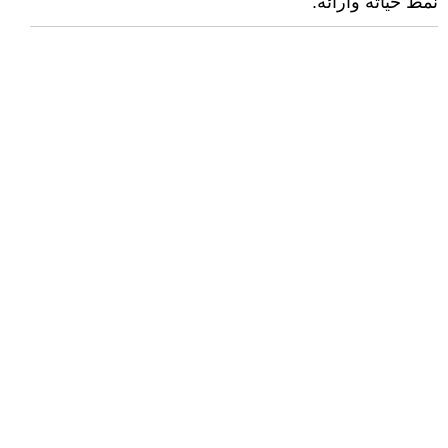
نمط حياته وآرائه.