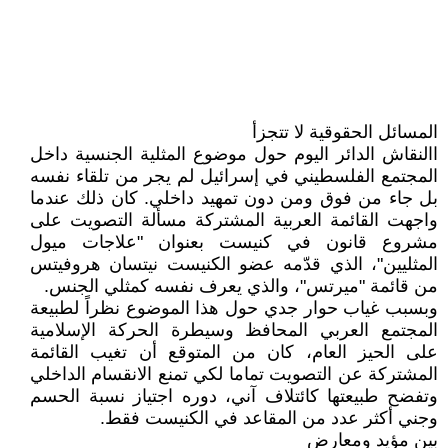
المسائل الحقوقية لا تتجزأ
االنقاش الدائر اليوم حول موضوع المثلية الجنسية داخل
المجتمع الفلسطيني في إسرائيل لم يجر من تلقاء نفسه
بل جاء من فوق ومن دون تمهيد داخلي. كان ذلك عندما
واجهت القائمة العربية المشتركة مسألة التصويت على
مشروع قانون في كنيست بعنوان "علاجات ميول
المثليين"، الذي قدّمه عضو الكنيست نيتسان هروفيتس
من قائمة "ميرتس"، والذي يعرف نفسه كمثلي الجنس.
وبسبب غياب حوار جدي حول هذا الموضوع نظراً لطبيعة
المجتمع العربي المحافظ وسيطرة الحركة الإسلامية
على الحيز العام، كان من المتوقع أن تغيب القائمة
المشتركة عن التصويت تماما لكي تمنع الانقسام الداخلي
وتفضح طبيعتها كائتلاف آني، دوره اجتياز نسبة الحسم
وجني أكثر عدد من المقاعد في الكنيست فقط.
بين مؤيد ومعارض