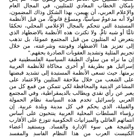
بإمكان الخطاب المعادي للمثليين، في المجال العام
والإعلام العربي، أن يهيمن، بهذا الشكل وذاك المضمون،
لولا أنه مدعومٌ سياسيًّا، ومسوَّغ قانونيًّا، من قبل الأنظمة
المستبدة التي تتحكم بالمجال الإعلامي المحلي، تحكمًا
تامًّا أو شبه تامٍّ. ولا تكترث هذه الأنظمة بالاضطهاد الذي
يتعرض له المثليون من قبل المجتمع عمومًا، بل تذهب
إلى تعزيز هذا الاضطهاد وقوننته وشرعنته، من خلال
تجريم المثلية وتشديد العقوبات الصادرة بحقهم."
إن ما نراه من سلوك الطبقة السياسية الفلسطينية في
إسرائيل هو بطريقة أو أخرى محاكاة للأنظمة العربية
برمتها. حيث تسعى الأنظمة المستبدة إلى تشديد قبضتها
على الشعب من خلال ملاحقة المثليين والاعتماد على
المشاعر الدينية والمحافظة لكي تتمكن من قمع كل من
يعبر عن رأي نقدي ويطالب بالديمقراطية، وفي المجتمع
العربي بإسرائيل تخدم هذه السياسة نظام الحمولة
والقبيلة، الذي يحكم في كل مدينة وبلدة عربية. إن
رؤساء السلطات المحلية العربية ينتخبون على أساس
انتمائهم العائلي والميزانيات الحكومية تتوزع على الأقارب
والنتيجة هي سوء الإدارة والفساد. ويستفيد أعضاء
الكنيست العرب من هذا النظام الفاسد والمفسد