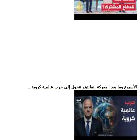
.. الأسبوع وما بعد | معركة إنفانتينو تتحول إلى حرب عالمية كروية