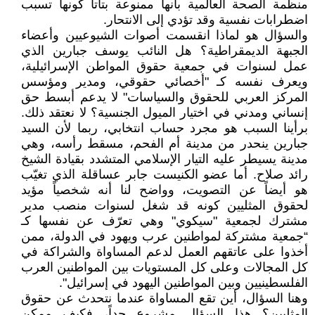
منظمة الصحة العالمية بأنها ممنوعة بتاتاً كونها تسبب
اضطرابات نفسية وقد تؤدي إلى الانتحار.
والسؤال هو لماذا انقسمت أصوات الشيوعيين وأعضاء
الجبهة الديمقراطية؟ هل النائب يوسف جبارين الذي
عمل لسنوات في جمعية حقوق المواطن الإسرائيلية،
ويعرف نفسه كـ "أخصائي حقوقي، ومدير ومؤسس
المركز العربي للحقوق والسياسات" لا يدعم أبسط حق
إنساني ومدني في اختيار الميول الجنسية؟ لا نعتقد ذلك.
برأينا السبب هو مجرد حساب انتخابي، ربما لأن السيد
جبارين ينحدر من مدينة أم الفحم، مسقط رأسه، وهي
مدينة يسيطر عليه التيار الإسلامي المتشدد بقيادة الشيخ
رائد صلاح. أما عضو الكنيست جابر عساقلة الذي تغيّب
هو أيضاً عن التصويت، وواضح لنا أنه شخصياً مؤيد
لحقوق المثليين كونه قد شغل لسنوات منصب مدير
مشترك لجمعية "سيكوي" وهي تعرّف عن نفسها كـ
“جمعية مشتركة لمواطنين عرب ويهود في الدولة، ممن
أخذوا على عاتقهم العمل لدعم المساواة والشراكة في
كل المجالات وعلى كل المستويات بين المواطنين العرب
الفلسطينيين وبين المواطنين اليهود في إسرائيل".
وهنا السؤال، أين تقع المساواة عندما نتحدث عن حقوق
المثليين؟ هذا السؤال مشروع جداً، فكيف ممكن