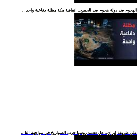
.. الهجوم ضد دولة هجوم ضد الجميع.. اتفاقية مكة مظلة دفاعية واحد
.. على طريقة إيران.. هل تعتمد روسيا حرب الصواريخ في مواجهة النا