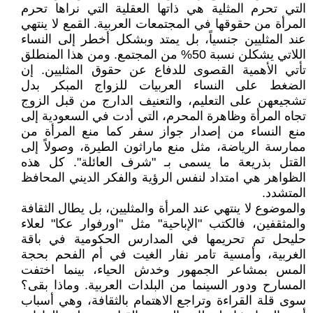
التي تحرم المثلية هي ذاتها العقلية التي نراها تحرم
المرأة من حقوقها في المجتمعات العربية. القمع لا ينتهي
عند المثليين جنسياً، بل يمتد وبشكل أخطر إلى النساء
اللاتي يشكلن نسبة 50% من المجتمع. ومن هذا المنطلق
تأتي الأهمية القصوى للدفاع عن حقوق المثليين. إن
الضغط على النساء العربيات للزواج المبكر بدل
تشجيعهن على التعليم، والتعنيف الدارج من قبل الزوج
تجاه المرأة وظاهرة المحرم، التي أدت في السعودية إلى
منع النساء من إصدار جواز سفر كما منع المرأة من
ممارسة الرياضة، مثل منع ماراثون الطيرة، وصولاً إلى
القتل بذريعة ما يسمى بـ "شرف العائلة". كل هذه
الظواهر هي امتداد لنفس الرؤية والفكر الديني المحافظ
المتشدد.
والموضوع لا ينتهي عند المرأة والمثليين، بل يطال الثقافة
والمثقفين، فالكتب "الإباحية" مثل "اورفوار عكا" لعلاء
حليحل تم تحريمها في المدارس الحكومية في باقة
الغربية، وأمسية تامر نفار الغيت في أم الفحم بحجة
المس بمشاعر الجمهور وخدش الحياء، بينما اختفت
المسارح ودور السينما من البلدات العربية. وماذا بقى؟
سوى قلة القراءة وتراجع الاهتمام بالثقافة، وهي أسباب