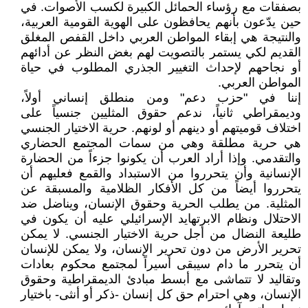
بصفقات مع رؤساء الحمائل الكبيرة لكسب الأصوات. في
حين يدّعون بأنهم يحافظون على الهوية القومية العربية،
والنتيجة هي إبقاء المواطن العربي داخل القفص المغلق
القديم لكي يستمر بالتصويت لهم بغض النظر عن أدائهم
أو نجاحهم لإحداث التغيير الجذري المطلوب في حياة
المواطن العربي.
إننا في "حزب دعم" ومن منطلق إنساني أولاً،
وديمقراطي ثانياً، ندعم حقوق المثليين جنسياً على
اختلاف قوميتهم أو دينهم أو لونهم. حرية الاختيار الجنسي
هي حرية مطلقة وهي من سمات المجتمع الحضاري
والتقدمي. وإذا أراد العرب أن يكونوا جزءاً من الحضارة
الإنسانية وأن يتحرروا من الاستبداد والقمع فعليهم أن
يتحرروا أيضاً من كل الأفكار الظلامية والمسبقة عن
المثلية. من يطلب الحرية وحقوق الإنسان، ويناضل ضد
الاحتلال ونظام الابرتهايد الإسرائيلي عليه أن يكون في
طليعة النضال من أجل حرية الاختيار الجنسي. لا يمكن
تحرير الأرض من دون تحرير الإنسان، ولا يمكن للإنسان
أن يتحرر ما دام سيبقى أسيراً لمجتمع محكوم بعادات
وتقاليد لا تتماشى مع أبسط مبادئ الديمقراطية وحقوق
الإنسان، وهي احترام حق كل إنسان -ذكر أو أنثى- باختيار