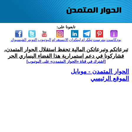
تابعونا على:
بودكاست
بنترست
تيلكرام
لينكدإن
الانستغرام
اليوتيوب
التويتر
الفيسبوك
تبرعاتكم وتبرعاتكن المالية تحفظ استقلال الحوار المتمدن،
فشاركونا في دعم استمرارية هذا الفضاء اليساري الحر
[اشترك في قناة ‫«الحوار المتمدن» على اليوتيوب]
الحوار المتمدن - موبايل
الموقع الرئيسي