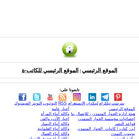
الموقع الرئيسي
الموقع الرئيسي للكاتب-ة
|
تابعونا على:
بنترست
تيلكرام
لينكدإن
الانستغرام
RSS
اليوتيوب
التويتر
الفيسبوك
الموقع الرئيسي
أخبار عامة
هيئة ادارة الحوار المتمدن - للإتصال بنا
وكالة أنباء المرأة
إحصائيات مؤسسة الحوار المتمدن
اخبار الأدب والفن
قواعد النشر
وكالة أنباء اليسار
ابرز كتاب / كاتبات الحوار المتمدن
وكالة أنباء العلمانية
يوتيوب التمدن
وكالة أنباء العمال
مكتبة التمدن
وكالة أنباء حقوق الإنسان