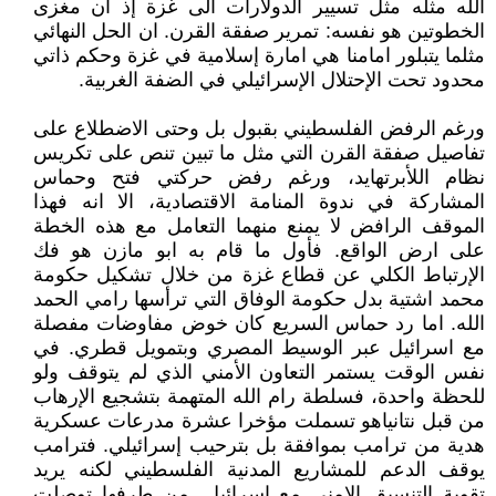
الله مثله مثل تسيير الدولارات الى غزة إذ ان مغزى
الخطوتين هو نفسه: تمرير صفقة القرن. ان الحل النهائي
مثلما يتبلور امامنا هي امارة إسلامية في غزة وحكم ذاتي
محدود تحت الإحتلال الإسرائيلي في الضفة الغربية.
ورغم الرفض الفلسطيني بقبول بل وحتى الاضطلاع على
تفاصيل صفقة القرن التي مثل ما تبين تنص على تكريس
نظام اللأبرتهايد، ورغم رفض حركتي فتح وحماس
المشاركة في ندوة المنامة الاقتصادية، الا انه فهذا
الموقف الرافض لا يمنع منهما التعامل مع هذه الخطة
على ارض الواقع. فأول ما قام به ابو مازن هو فك
الإرتباط الكلي عن قطاع غزة من خلال تشكيل حكومة
محمد اشتية بدل حكومة الوفاق التي ترأسها رامي الحمد
الله. اما رد حماس السريع كان خوض مفاوضات مفصلة
مع اسرائيل عبر الوسيط المصري وبتمويل قطري. في
نفس الوقت يستمر التعاون الأمني الذي لم يتوقف ولو
للحظة واحدة، فسلطة رام الله المتهمة بتشجيع الإرهاب
من قبل نتانياهو تسملت مؤخرا عشرة مدرعات عسكرية
هدية من ترامب بموافقة بل بترحيب إسرائيلي. فترامب
يوقف الدعم للمشاريع المدنية الفلسطيني لكنه يريد
تقوية التنسيق الامني مع إسرائيل. من طرفها توصلت