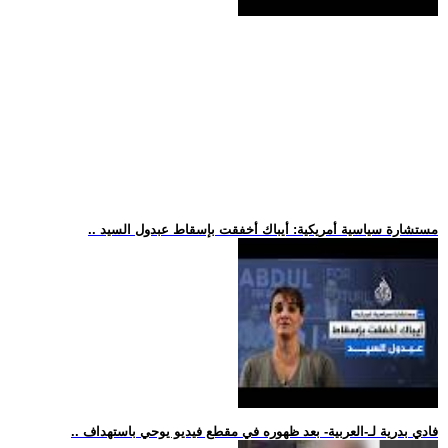
.. مستشارة سياسية أمريكية: أيباك أخفقت بإسقاط عبدول السيد
.. فادي بدرية لـ-العربية- بعد ظهوره في مقطع فيديو يوحي باستهداف