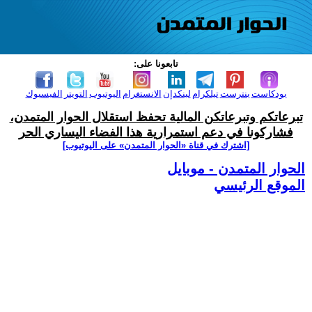
تابعونا على:
بودكاست
بنترست
تيلكرام
لينكدإن
الانستغرام
اليوتيوب
التويتر
الفيسبوك
تبرعاتكم وتبرعاتكن المالية تحفظ استقلال الحوار المتمدن،
فشاركونا في دعم استمرارية هذا الفضاء اليساري الحر
[اشترك في قناة ‫«الحوار المتمدن» على اليوتيوب]
الحوار المتمدن - موبايل
الموقع الرئيسي