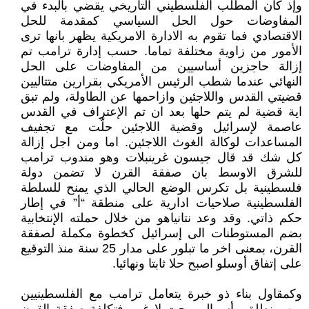
وإذ كان المطلب الفلسطيني التاريخي يقضي بالبدء في
المفاوضات حول الحل السياسي كمقدمة للحل
الاقتصادي فما تقوم به الادارة الامريكية يظهر بانها ترى
الأمور من زاوية مختلفة تماما. حسب إدارة ترامب تم
إزالة حاجزين أساسيين من المفاوضات على الحل
النهائي عندما شطب الرئيس الأمريكي بقرارين متتاليين
قضيتي القدس واللاجئين وازاحمها عن الطاولة، ولم تبق
اية قضية لم يتم حلها بعد ان تم الإعتراف في القدس
عاصمة لإسرائيل وقضية اللاجئين حلّت مع تجفيف
المساعدات لوكالة الغوث اللاجئين. اما ومن اجل إزالة
كل شك قد قال جيسون غرينبلات وهو مندوب ترامب
للشرق الاوسط بان صفقة القرن لا تضمن دولة
فلسطينية بل تكرس الوضع الحالي الذي يمنح للسلطة
الفلسطينية صلاحيات ادارية على منطقة “أ” في إطار
حكم ذاتي. وقد وعد نتانياهو من خلال حملته الإنتخابية
بضم المستوطنات الى إسرائيل كخطوة مكملة لصفقة
القرن، بمعنى اخر ما تبلور على مدار 25 سنة منذ التوقيع
على إتفاق أوسلو اصبح حلا ثابتا ونهائيا.
وكمقاول بناء ذو خبرة يتعامل ترامب مع الفلسطينيين