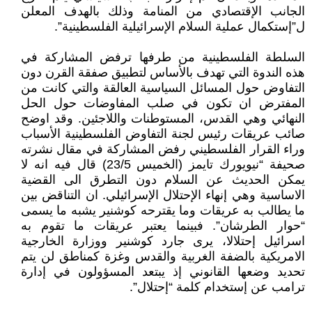
الجانب الإقتصادي من المنامة وذلك بالهدف المعلن
ل”إستكمال عملية السلام الإسرائيلية الفلسطينية”.
السلطة الفلسطينية من طرفها ترفض المشاركة في
هذه الندوة التي تهدف بالأساس لتطبيق صفقة القرن دون
التفاوض حول المسائل السياسية العالقة والتي كانت من
المفترض ان تكون في صلب المفاوضات حول الحل
النهائي وهي القدس، المستوطنات واللاجئين. وقد اوضح
صائب عريقات رئيس لجنة التفاوض الفلسطينية الأسباب
وراء القرار الفلسطيني رفض المشاركة في مقال نشرته
صحيفة “نيويورك تايمز (الخميس 23/5) قال فيه انه لا
يمكن الحديث عن السلام دون التطرق الى القضية
الاساسية وهي إنهاء الإحتلال الإسرائيلي. ان التناقض بين
ما يطالب به عريقات وما يقترحه كوشنير يشبه ما يسمى
“حوار الطرشان”. فبينما يعتبر عريقات ما تقوم به
اسرائيل إحتلالا، يرى جارد كوشنير ووزارة الخارجية
الامريكية بالضفة الغربية والقدس وغزة كمناطق لن يتم
تحديد وضعها القانوني إذ يبتعد المسؤولون في إدارة
ترامب عن إستخدام كلمة “إحتلال”.