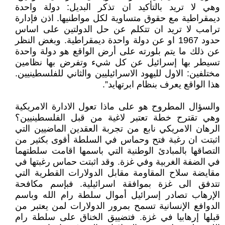
وهي لا تريد بالتأكيد ان تذكر البديل: دولة واحدة
ديمقراطية مع حقوق متساوية لكل مواطنيها. اذن فإدارة
ترامب لا تريد ان تتكلم عن حل الدولتين على اساس
حدود 1967 او عن دولة واحدة ديمقراطية. وبغض النظر
عن ذلك ما يتم بلورته على أرض الواقع هو دولة واحدة
تسيطر بها إسرائيل عن كل شيء وتفرض بها نظامين
مختلفين: الاول لليهود الاسرائيليين والثاني للفلسطينيين.
هذا الواقع يعرف بنظام ابرتهايد”.
والسؤال المطروح هو على ماذا تعول الادارة الامريكية
وهي تقترح خطة تعتبر لاغية من قبل الفلسطينيين؟
الرهان الامريكي نابع من تجربة العقدين الماضيين التي
اثبتت ان رغبة فتح وحماس في السلطة أقوى بكثير من
التصاقها بالمبادئ الوطنية التي باسمها اقامت سلطتهما
في الضفة الغربية وفي غزة. وقد اثبتت حماس رغبتها في
مقايضة سلاح المقاومة مقابل الدولارات القطرية التي
تتدفق الى غزة بموافقة اسرائيلية. فبإسم مكافحة
الإرهاب تصادر إسرائيل أموال سلطة رام الله وباسم
الدوافع الإنسانية تسمح بمرور الدولارات لمن يعتبر من
قبلها إرهابيا في غزة. فتضييق الخناق على سلطة رام