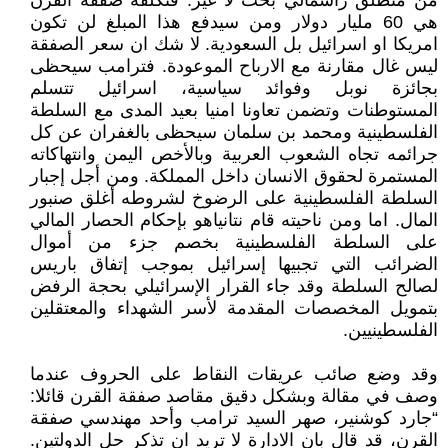
من منطلق رأسمالي بحت لا غير. فتكلفة صفقة القرن
هي 60 مليار دولار ومن سيدفع هذا المبلغ لن تكون
امريكا او اسرائيل بل السعودية. لا شك ان سعر الصفقة
ليس غال مقارنة مع الارباح الموعودة. فترامب سيحظى
بجائزة نوبل وفوائد سياسية، اسرائيل تتسلم
المستوطنات وتضمن تعاونا امنيا بعيد المدى مع السلطة
الفلسطينية ومحمد بن سلمان سيحظى بالغفران عن كل
جرائمه تجاه الشعوب العربية وبالأخص اليمن وانتهاكاته
المستمرة لحقوق الانسان داخل المملكة. ومن أجل إجبار
السلطة الفلسطينية على الرضوخ لشروطه أغلق صنبور
المال. اما ومن ناحيته قام نتانياهو بإحكام الحصار المالي
على السلطة الفلسطينية بخصم جزء من أموال
الضرائب التي تجبيها إسرائيل بموجب إتفاق باريس
لصالح السلطة وقد جاء القرار الإسرائيلي بحجة الرفض
بتمويل المخصصات المقدمة لأسر الشهداء والمعتقلين
الفلسطينيين.
وقد وضع صائب عريقات النقاط على الحروف عندما
وصف في مقالة وبشكل دقيق مقاصد صفقة القرن قائلا:
“جارد كوشنير، صهر السيد ترامب وأحد مهندسي صفقة
القرن، قد قال بان الادارة لا تريد ان تذكر حل الدولتين.