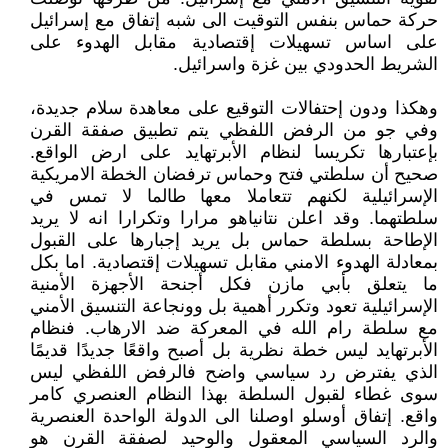
حركة حماس بنفس التوقيت الى شبه إتفاق مع إسرائيل
على اساس تسهيلات إقتصادية مقابل الهدوء على
الشريط الحدودي بين غزة واسرائيل.
وهكذا ودون إحتفالات التوقيع على معاهدة سلام جديدة،
وفي جو من الرفض اللفظي يتم تطبيق صفقة القرن
بإعتبارها تكريسا لنظام الأبرتهايد على ارض الواقع.
صحيح أن سلطتي فتح وحماس ترفضان الخطة الامريكية
الإسرائيلية لكنهم تتعاملا معها طالما لا تمس في
سلطتهما. وقد اعلن نتانياهو مرارا وتكرارا انه لا يريد
الإطاحة بسلطة حماس بل يريد إجبارها على القبول
بمعادلة الهدوء الامني مقابل تسهيلات إقتصادية. اما بكل
ما يتعلق بأبي مازن فكل أجنحة الأجهزة الأمنية
الإسرائيلية تعود وتكرر أهمية بل وونجاعة التنسيق الأمني
مع سلطة رام الله في المعركة ضد الارهاب. فنظام
الأبرتهايد ليس خطة نظرية بل أصبح واقعًا جديدًا قديمًا
الذي يفترض رد سياسي واضح فالرفض اللفظي ليس
سوى غطاء لقبول السلطة بهذا النظام العنصري كامر
واقع. إتفاق أوسلو اوصلنا الى الدولة الواحدة العنصرية
والرد السياسي المعقول والوحيد لصفقة القرن هو