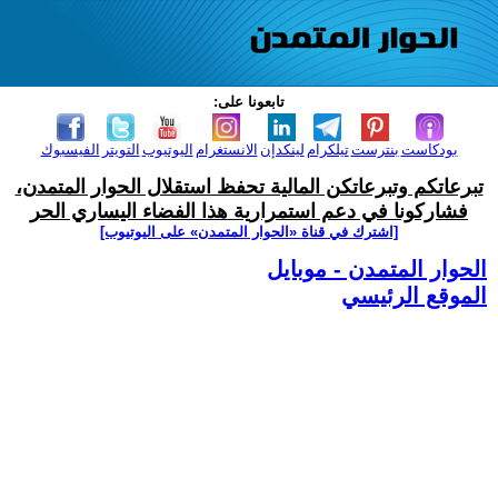
تابعونا على:
بودكاست
بنترست
تيلكرام
لينكدإن
الانستغرام
اليوتيوب
التويتر
الفيسبوك
تبرعاتكم وتبرعاتكن المالية تحفظ استقلال الحوار المتمدن،
فشاركونا في دعم استمرارية هذا الفضاء اليساري الحر
[اشترك في قناة ‫«الحوار المتمدن» على اليوتيوب]
الحوار المتمدن - موبايل
الموقع الرئيسي