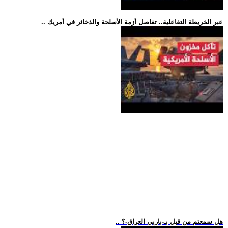
.. عبر الخريطة التفاعلية.. تفاصل أزمة الأسلحة والذخائر في أمريك
.. هل سمعتم من قبل بـ-باربي العراق-؟