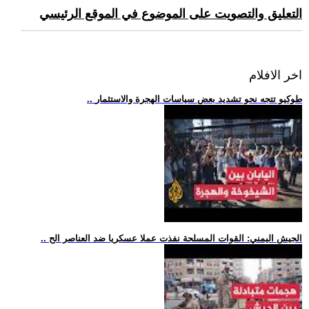
التعليق والتصويت على الموضوع في الموقع الرئيسي
اخر الافلام
.. طوكيو تتجه نحو تشديد بعض سياسات الهجرة والاستثمار
.. الجيش اليمني: القوات المسلحة نفذت عملا عسكريا ضد العناصر الح