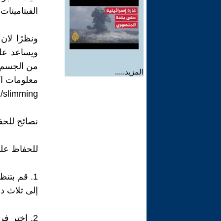
الفيتامينا
ونظرًا لا
ويساعد على
من الجسم 
المزيد.....
معلومات ا
m/slimming
نصائح للحف
للحفاظ على
1. قم بتن
إلى ثلاث دق
2. اختر 