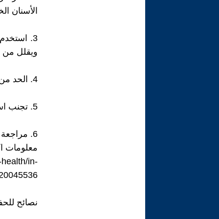
الأسنان الخ
3. استخدم
ويقلل من 
4. الحد من تناول المشروبات الحمضية مثل المشروبات الغازية.
5. تجنب استخدام أسنانك لأي شيء غير مضغ الطعام حتى لا تعرضها للكسر.
6. مراجعة طبيب الأسنان لإجراء فحوصات منتظمة والتأكد من صحة اللثة والأسنان.
معلومات اكث
-health/in-
t-20045536
نصائح للح