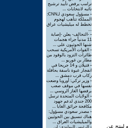
ترامب يرفض تأييد ترشيح
نائبه لانتخابات ...
-
مسؤول سعودي لـCNN:
المملكة تتأهب لهجوم
تخطط له ميليشيات عراق
...
-
-التحالف- يعلن -إصابة
11 مدنياً جراء هجمات
شنها الحوثيون على ...
-
القوات الأمريكية تسحب
طائرات التزود بالوقود من
مطار بن غوريو ...
-
قتيلان و 14 جريحا في
انفجار عبوة ناسفة بحافلة
ركاب قرب دمشق ...
-
وزير تركي: أوروبا وضعت
نفسها في موقف صعب
برفضها الغاز الروسي ...
-
الولايات المتحدة ترسل
200 جندي لدعم جهود
مكافحة حرائق الغابا ...
-
مصدر سعودي مسؤول:
هناك تنسيق بين الحوثيين
والميليشيات العراق ...
لينتج عن
-
الرئيس البولندي: لن