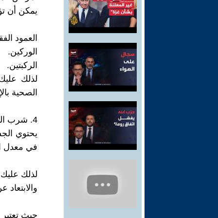
يمكن أن تؤ
العمود الف
الوركين.
الركبتين.
لذلك عليك 
الصحية بال
4. شرب الماء
يحتوي الجس
في معدل ال
والابتعاد ع
حيث تعتبر 