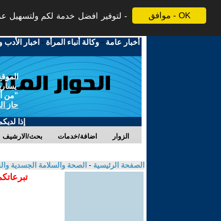
موافق - OK
لتوفير افضل خدمة لكم ولتسهيل عملي
أخبار عامة
-
وكالة أنباء المرأة
-
اخبار الأدب و
الموقع
يسارية
"من أج
حاز ال
إذا لديك
الزوار
اضافة/خدمات
بحث/الارشيف
الصفحة الرئيسية
-
الصحة والسلامة الجسدية وال
تبرعاتكم