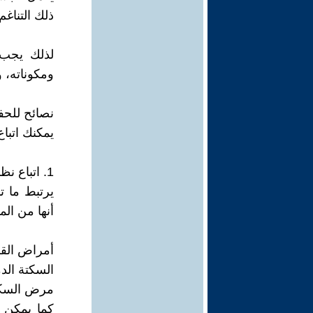
ذلك التناغ
لذلك يجب 
ومكوناته، 
نصائح للحف
يمكنك اتبا
1. اتباع نظام غذائي صحي
يرتبط ما ت
أنها من ال
أمراض الق
السكتة الدم
مرض السك
كما يمكن 