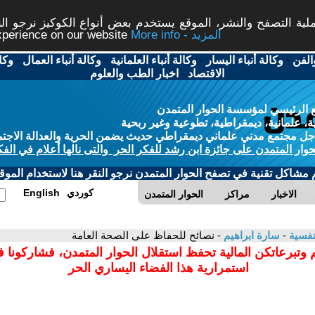
ة التصفح والنشر، الموقع يستخدم بعض أنواع الكوكيز نرجو النق
More info - المزيد
experience on our website
الفن
-
وكالة أنباء اليسار
-
وكالة أنباء العلمانية
-
وكالة أنباء العمال
-
وكا
الاقتصاد
-
اخبار الطب والعلوم
 الرئيسي لمؤسسة الحوار المتمدن
، علمانية، ديمقراطية، تطوعية وغير ربحية
ل مجتمع مدني علماني ديمقراطي حديث يضمن الحرية والعدالة الاجتم
حوار المتمدن على جائزة ابن رشد للفكر الحر والتى نالها أعلام في الفك
م مشاكل تقنية في تصفح الحوار المتمدن نرجو النقر هنا لاستخدام الموقع
كوردي
English
الاخبار
مراكز
الحوار المتمدن
نفسية
-
سارة ابراهيم
- نصائح للحفاظ على الصحة العامة
 وتبرعاتكن المالية تحفظ استقلال الحوار المتمدن، فشاركونا 
استمرارية هذا الفضاء اليساري الحر