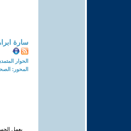
سارة ابراه
الحوار المتمدن-العدد: 6618 - 20
المحور: الصح
يعمل الجس