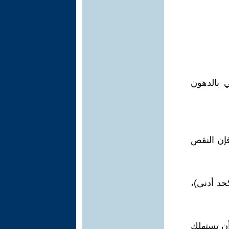
 بالدهون
فإن النقص
(حوالي 8 أكواب يوميًا كحد أدنى)،
أن تستهلك