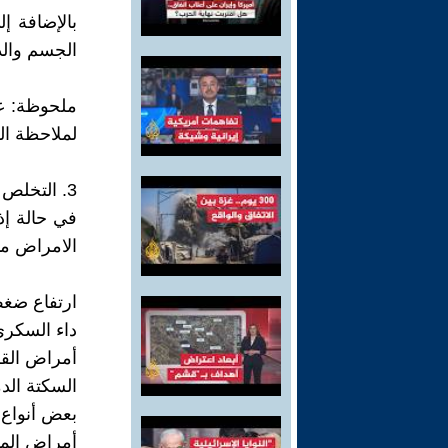
بالإضافة إ
الجسم والذ
لملاحظة ال
3. التخلص من الوزن الزائد
في حالة إذ
الامراض مث
ارتفاع ضغط
داء السكري 
أمراض القل
السكتة الدم
بعض أنواع
أمراض المر