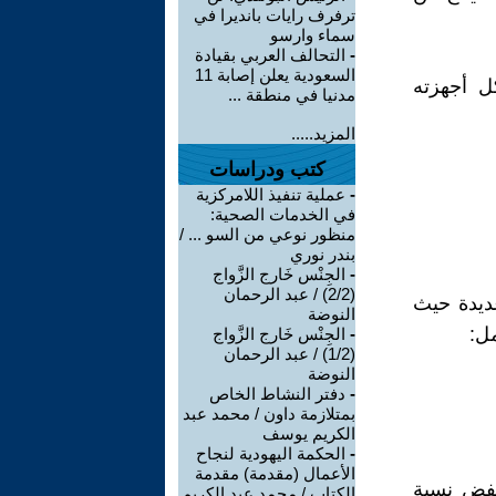
ترفرف رايات بانديرا في
سماء وارسو
-
التحالف العربي بقيادة
السعودية يعلن إصابة 11
ل أجهزته
مدنيا في منطقة ...
المزيد.....
كتب ودراسات
-
عملية تنفيذ اللامركزية
في الخدمات الصحية:
منظور نوعي من السو ... /
بندر نوري
-
الجِنْس خَارج الزَّواج
(2/2) / عبد الرحمان
عديدة حيث
النوضة
مل:
-
الجِنْس خَارج الزَّواج
(1/2) / عبد الرحمان
النوضة
-
دفتر النشاط الخاص
بمتلازمة داون / محمد عبد
الكريم يوسف
-
الحكمة اليهودية لنجاح
الأعمال (مقدمة) مقدمة
خفض نسبة
الكتاب / محمد عبد الكريم