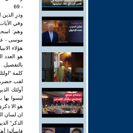
- 69
وذرِ الذين ات
وهم: اسحق 
موسى - عيس
هؤلاء الان
هو العدد ا
بالتفصيل. 
كلمة "اولئ
لقب حضرة ا
أولئك الذين 
ليسوا بها ب
هو الا ذكرى ل
ان لسان ال
الذكر" الذي
فاسألوا أهل