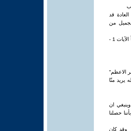
ب
العادة قد
لجميل من
عمّ يتساءلون عن النبأ العظيم… كلّا سيعلمون ثم كلّا سيعلمون. سورة النبأ الآيات 1 -
ر الاعظم"
 يريد منّا
وينبغي ان
ننا حصلنا
 وقد كان