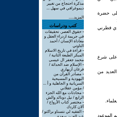
مذكرة احتجاج من تغيير
ديموغرافي في سهل ...
على حضرة
المزيد.....
كتب ودراسات
لذي فطرني
-
حقوق العصر. تحقيقات
في جريمة ازدراء العقل و
معاداة الإنسان / أحمد
التاوتي
-
قراءة في تاريخ الاسلام
المبكر الطبعة الثانية /
ا على شرع
محمد جعفر ال عيسى
-
الإسلام ضد الحداثة /
فرغان أزيهاري
العديد من
-
مصادر القرآن من
اليهودية و المسيحية
السريانية و الجاهلية و أ ...
/ مؤمن عقلاني
-
محادثات مع الله الجزء
الرابع / نيل دونالد والش
لماء.
-
مختصر كتاب الأرواح /
آلان كاردك
-
الفقيه لي نتسناو براكتو /
م الموعود
عبد العزيز سعدي