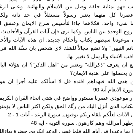
ب فهو بمثابة حلقة وصل بين الاسلام والبهائية. وعلى الر
رنا كل منهما يعتبر رسولاً مستقلاً في حد ذاته ولك
 شيء واحد. فكلاهما جاءا لتأسيس صرح الايمان وعشق الل
روح الوحدة بين الناس. وكما نرى فإن آيات القرآن والأحادي
موعودنا سيظهر بكتاب وأحكام جديده. ان هذه الآيات والأح
م النبيين" ولا تضع مجالاً للشك لاي شخص بان سنّة الله ف
ب الانبياء والرسل لا تغيير لها.
ان يعرف "ذكرالله" ويعتبر من "اهل الذكر"؟ ان هؤلاء الب
ن يحصلوا على هدية الايمان؟
ن هدى الله فبهداهم اقتده قل لا اسألكم عليه أجرا ان هو
رة الانعام آية 90
ار موعودي عصرنا مستور وواضح في شتى انحاء القران الكريم:
كتاب الذي أنزل اليك من ربِّك الحق ولكن اكثر الناس لا يؤمنو
الآيات لعلّكم بلقاء ربكم توقنون. سورة الرعد - آيات 1 - 2
هر أمرالله وهم كارهون. سورة التوبة - آية 48
بما وعدوا في أيام الله فلما قضى الوعد انكروه. حضرة بهاءالل