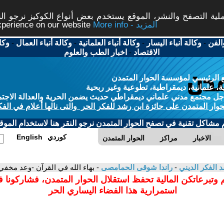
ة التصفح والنشر، الموقع يستخدم بعض أنواع الكوكيز نرجو النق
More info - المزيد
experience on our website
الفن
-
وكالة أنباء اليسار
-
وكالة أنباء العلمانية
-
وكالة أنباء العمال
-
وكا
الاقتصاد
-
اخبار الطب والعلوم
 الرئيسي لمؤسسة الحوار المتمدن
، علمانية، ديمقراطية، تطوعية وغير ربحية
ل مجتمع مدني علماني ديمقراطي حديث يضمن الحرية والعدالة الاجتم
حوار المتمدن على جائزة ابن رشد للفكر الحر والتى نالها أعلام في الفك
م مشاكل تقنية في تصفح الحوار المتمدن نرجو النقر هنا لاستخدام الموقع
كوردي
English
الاخبار
مراكز
الحوار المتمدن
د الفكر الديني
-
راندا شوقى الحمامصى
- بهاء الله في القرآن -وعد مخفي تحقق فجأة (11)
 وتبرعاتكن المالية تحفظ استقلال الحوار المتمدن، فشاركونا 
استمرارية هذا الفضاء اليساري الحر