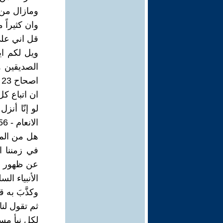
ومازال من
وان كثيراً 
قل اني على ب
ويل لكم ايه
الصديقين وت
اصحاح 23 الايات 29 - 30
ان اتباع كل
لو إنّا أنز
الانعام - 156
هل من المع
في زمننا ال
عن ظهور م
الأنبياء ا
وكذَّبَ به 
ثم تقول لنا
لكل نبأ مست