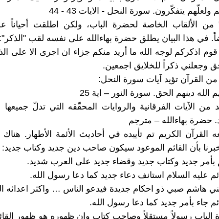
هم ولعلّهم يتفكّرون. سورة النحل - الايات 43 - 44
" من الألقاب الخاصة لحضرة الباب، ولكن اطلقت أحياناً 
ضاً. في هذا البيان يطلق حضرة بهاءالله على نفسه لقب "الذكر":
ا قوم اذكركم لوجه الله ما أريد منكم جزاء ان اجرى الا على ا
ق وجعلني ذكراً للخلايق اجمعين.
ية من القرآن تؤيد آيات سورة النحل:
 الله دينهم الحق. سورة النور – اية 25
د من الآيات الفرقانية والروايات المحقّقه التي تدلّ جميعه
 حضرة بهاءالله – مترجم
عه القرآن الكريم تم تأييده في أحاديث الأئمة الأطهار. هناك 
خبرنا بأن القائم الموعود سيكون صاحب دين جديد وكتاب جديد:
م بأمر جديد وكتاب جديد وقضاء جديد على العرب شديد.
ائم عليه السلام استانف دعاء جديد كما دعا رسول الله.
ي هاشم صبي ذو احكام جديدة فيدعو الناس … واكثر اعدائه الع
ائم جاء بأمر جديد كما دعا رسول الله.
 الباب رسولاً مستقلاً وصاحب كتاب وان ظهوره هو ظهور القائ