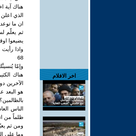
هناك آية ا
الذي اعلن دعو
ان ما توعدون
ثم يعلّم لس
يضيعوا اوقا
واذا رأيت 
68
وإمّا يُنسين
هناك الكثي
اخر الافلام
الآخرين دو
هو البعد ع
بالظالمين؟
الناس العا
ظلماً من ات
ومن ثم يعيّ
وما على ال