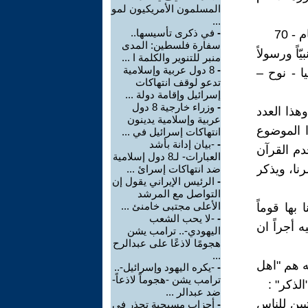
المسلمون الأمريكيون لمو
...
-
في ذكرى تأسيسها..
- 70
سفارة فلسطين: المدى
بيّاً ورسولاً
منبر للتنوير والكلمة ا ...
-
8 دول عربية وإسلامية
ا - نوح –
تدعو لوقف انتهاكات
إسرائيل وإقامة دولة ...
-
وزراء خارجية 8 دول
هذا العدد
عربية وإسلامية يدينون
 الموضوع
انتهاكات إسرائيل في ...
-
-بيان إدانة بأشد
دم القرآن
العبارات- لـ8 دول إسلامية
نا، ويذكر
ضد انتهاكات إسرائ ...
-
الرئيس الإيراني يقول إن
التواصل مع المرشد
الأعلى مجتبى خامنئ ...
 بها قوماً
-
-لا يحب الشعب
ه أجراً ان
اليهودي-.. ترامب يشن
هجومًا لاذعًا على عبدالرح
...
ه هم "اهل
-
-يكره اليهود وإسرائيل-..
ترامب يشن -هجوماً لاذعاً-
لذكر" :
ضد عبدالر ...
تبين للناس
-
أحزاب مسيحية تحذر في