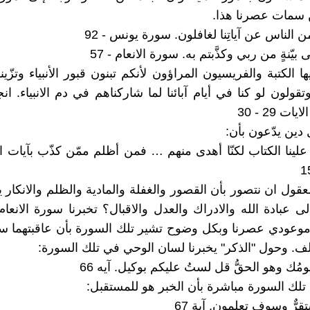
 سمات عصرنا هذا.
من الناس عن آياتِنا لغافلون. سورة يونس - 92
يّنةٍ من ربي وكذَّبتم به. سورة الانعام - 57
ا الكتبة والفريسيون المراؤون لأنكم تبنون قبور الأنبياء وتزّ
قولون لو كنا في أيام آبائنا لما شاركناهم في دم الانبياء. ان
 دين يدّعون بأن:
ل علينا الكتاب لكنّا أهدى منهم … فمن أظلم ممّن كذّب بآيات ا
قول ان نتصور بأن القصور والغفلة والمادية والظلم والانكار ي
ى عبادة الله والادراك والعدل والاقبال؟ تخبرنا سورة الانعام
وعودي عصرنا وبكل وضوح تشير تلك السورة بأن عاقبتهما س
لسلف. وحول "الذكر" يخبرنا لسان الوحي في تلك السورة:
قومُك وهو الحقُّ قل لستُ عليكم بوكيل. آيه 66
 تلك السورة مباشرة بأن الخبر هو للمستقبل:
قرٌّ وسوف تعلمون. آية 67