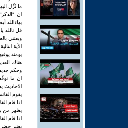
ما نُزِّل الي
ان "الذكر
بهاءالله أي
قل تالله ي
وبعثني بالح
الآية التال
يومئذ يوفيهم
هناك العدي
وحكم جديد.
ان ما توقّ
الاحاديث ي
يقوم القائ
اذا قام الق
يظهر من بن
اذا قام الق
يعتبر حضرة