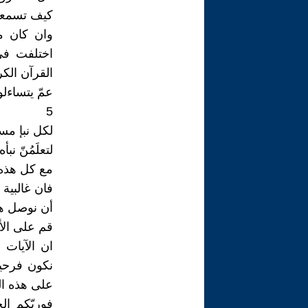
كيف تسمعون
وان كان من
اختلفت في
القرآن الك
5
لكل نبإ مست
لتعلَمُنّ نب
مع كل هذه 
فان غالبية 
أن نوصل هذ
قم على الأم
ان الآيات 
نكون فرحين
على هذه ال
فوربّكم ا