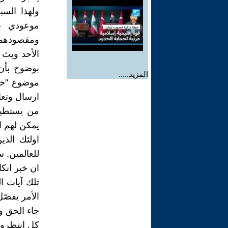
ولهذا السب
موعودي عص
ومقصودهما
الأحد وبث 
بوضوح بأن 
المزيد.....
موضوع "خات
ارسال وتعاق
من يستطيع 
يمكن لهم ا
اولئك الذي
للعالمين. سو
ان خبر انك
تلك آيات ال
الأمر يفصّل 
جاء الحق وظ
كل انتظروا 