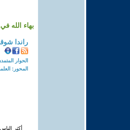
بهاء الله في القر
راندا شوق
الحوار المتمدن-العدد: 6543 - 20
المحور: العلما
أكثر الناس 