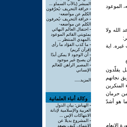
المبشر (بالآب السماو ...
، الموعود
-
خرافة التحريف -يُحرّفون
الكلم عن مواضعه-
-
خرافة التحريف -يُحرفون
الكلم عن مواضعه-
-
احتفال العالم البهائي
 الله ولا
بمئويتي القائم الموعود
ر:
،المهدي المنتظر ...
-
ما کذب الفؤاد ما رأی
غيره. اية
(قرآن كريم)
-
أن الوجود لا يمكن أبدًا
أن يصبح غير موجود
-
المصير الراهن للعالم
 يقلّدون
الإنساني
يق نجاتهم
المزيد.....
 المنكرين
 من حرمان
وكالة أنباء العلمانية
ا هو أشدّ
-
الهباش: بيان الدول
العربية والإسلامية لإدانة
الانتهاكات الإس ...
-
المشروع بديلا عن
ة الانعام
الانتماء.. كيف يصعد