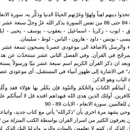
خذوا دينهم لعِباً ولهوًا وغرّتهم الحياةُ الدنيا وذكِّر به. سورة الانعام 
وفي الآيات 84 حتى 86 من نفس السورة يذكر الله عزّ وجلّ سبعة عشر ن
- ايوب - زكريا - اسماعيل - يعقوب - يوسف - يحيى - ايلي
ى - يونس - داود - هارون - الياس - لوط - سليمان.
بياء والرسل بالاضافة الى موعودي عصرنا يصبحون تسعة عشر و
لمرجّح في القرآن. وفي الفصل الثاني عشر سنتحدّث عن هذا
وبعد ان ذكر القرآن الكريم اسم سبعة عشر نبيّا ورسولاً يستخ
ك" في الاشارة إلى ظهور أنبياء في المستقبل، أي موعودي عصر
لباب وهو الذكر:
آتيناهُم الكتابَ والحُكمَ والنبّوة فإن يكفُر بها هؤلاء فقد وكّلنا
كافرين. أولئك الذين هدى الله فبهداهم اقتده قل لا أسألكم علي
لعالمين. سورة الانعام - الايات 89 - 90
وحي يشهد مرة اخرى بأن "ذكرالله" يأتي مع كتاب جديد، واتباع
ن يعرفون الكثير من اسرار القران بواسطة الكتب المنزلة من "ا
 الذكر ان كنتم لا تعلمون بالبينات والزبر وانزلنا اليك الذكر ل