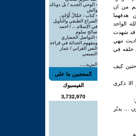
-
الوحي الجديد / يل دونالد
غم من ان
والش
ن هدفهما
-
كتاب : حَمَّالُ أَوْجُهٍ..
الصراع الطبقي والتأويل
ه الواحد
في الإسلام ... / احمد
ث قد شهدت
صالح سلوم
-
التواصل الحضاري
اديث تنهي
ومفهوم الحداثة في قراءة
النص القراني / عمار
ي خلقه في
التميمي
المزيد.....
احثين كيف
المعجبين بنا على
 الا ذكرى
الفيسبوك
3,732,970
ن … يدبّر
ه