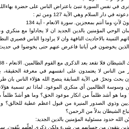
خرى في نفس السورة تنبئ باعتراض الناس على حضرة بهاءالله
ته في دار السلام وهي الآية 127 ومن ثم :
َ لآتٍ وما أنتم بمعجزين. سورة الانعام - آية 134
ان الوحي المؤمنين بالدين الجديد ان لا يجادلوا مع منكري وعد
تهم الثمينة بالاحاديث التافهة وان لا يراودوا الناس قصيري النظ
الذين يخوضون في آياتنا فاعرض عنهم حتى يخوضوا في حديث 
َّك الشيطان فلا تقعد بعد الذكرى مع القوم الظالمين. الانعام - 68
ر من الناس لا يعتمدون على انفسهم في معرفة الحقيقة، بل
ن بحث وتحرّ. في الآية السابقة ينصح الله هؤلاء الناس بان طر
ن وسوسة الظالمين أي منكري الموعود. لماذا تم تسمية هؤلاء
 وما هو أشد ظلماً من انكار موعود الحق؟ وما هو أشدّ ظلماً
ديين وذوي الصدور المنيرة من قبول اعظم عطية للخالق؟ وم
باع الشيطان بدلاً من الرحمن؟
ن الله حدود مسئولية المؤمنين بالدين الجديد:
ذين يتقون من حسابهم من شيء ولكن ذكرى لعلّهم يتّقون. سور