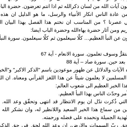
 آيات الله من لسان ذكرالله ثم اذا انتم تعرضون. حضرة البا
 عادة الناس انكار الأنبياء والرسل، ما هو الدليل ان هذه 
 عصرنا ؟ من المناسب ان نختم هذا الفصل بهذا البيان ا
ريم ومن آثار حضرة بهاءالله وحضرة الباب ايضا:
قرٌّ وسوف تعلمون. سورة الانعام - آية 67
أه بعد حين. سورة صاد – آية 88
الآيات والدلائل عن ظهور موعودين باسم "الذكر الاكبر" و"الخب
المسلمين لا يعلمون شيئاً عن هذا اللغز القرآني ومعناه. ان الله
ا الخبر العظيم الى شعوب العالم:
ر وحدّث الناس بهذا النبأ العظيم.
التي ذُكرت تدّل ان يوم الانتظار قد انتهى وتحقّق وعد الله. 
 من سماع هذا الخبر السعيد واللانظير له، وان نشكر الله بأ
هدية الجميلة ونحمده على فضله ورحمته.
لحق ربّ السموات والارض، ان وعد الله لحق في حق الذكر