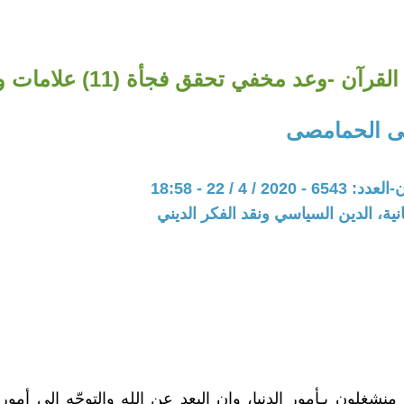
آن -وعد مخفي تحقق فجأة (11) علامات وأخبار أخرى
ى الحمامصى
20 / 4 / 22 - 18:58
نية، الدين السياسي ونقد الفكر الديني
منشغلون بـأمور الدنيا، وان البعد عن الله والتوجّه إلى أمور 