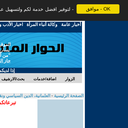
موافق - OK
لتوفير افضل خدمة لكم ولتسهيل عملي
أخبار عامة
-
وكالة أنباء المرأة
-
اخبار الأدب و
الموقع
يسارية
"من أج
حاز ال
إذا لديك
الزوار
اضافة/خدمات
بحث/الارشيف
الصفحة الرئيسية
-
العلمانية، الدين السياسي ونق
تبرعاتكم